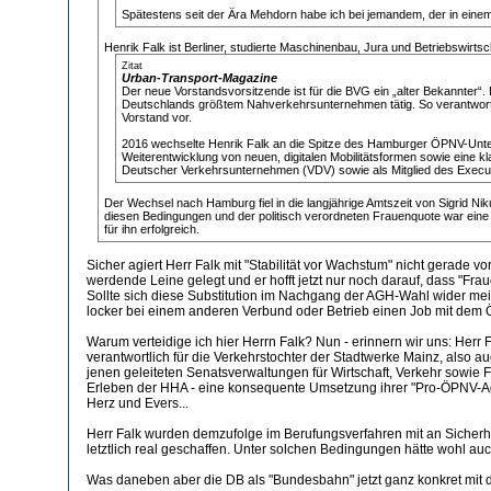
Spätestens seit der Ära Mehdorn habe ich bei jemandem, der in einem
Henrik Falk ist Berliner, studierte Maschinenbau, Jura und Betriebswirtsc
Zitat
Urban-Transport-Magazine
Der neue Vorstandsvorsitzende ist für die BVG ein „alter Bekannter“
Deutschlands größtem Nahverkehrsunternehmen tätig. So verantwortete
Vorstand vor.
2016 wechselte Henrik Falk an die Spitze des Hamburger ÖPNV-Untern
Weiterentwicklung von neuen, digitalen Mobilitätsformen sowie eine kl
Deutscher Verkehrsunternehmen (VDV) sowie als Mitglied des Executive
Der Wechsel nach Hamburg fiel in die langjährige Amtszeit von Sigrid Ni
diesen Bedingungen und der politisch verordneten Frauenquote war eine w
für ihn erfolgreich.
Sicher agiert Herr Falk mit "Stabilität vor Wachstum" nicht gerade 
werdende Leine gelegt und er hofft jetzt nur noch darauf, dass "
Sollte sich diese Substitution im Nachgang der AGH-Wahl wider mein
locker bei einem anderen Verbund oder Betrieb einen Job mit dem 
Warum verteidige ich hier Herrn Falk? Nun - erinnern wir uns: Her
verantwortlich für die Verkehrstochter der Stadtwerke Mainz, also 
jenen geleiteten Senatsverwaltungen für Wirtschaft, Verkehr sowie F
Erleben der HHA - eine konsequente Umsetzung ihrer "Pro-ÖPNV-Ag
Herz und Evers...
Herr Falk wurden demzufolge im Berufungsverfahren mit an Sicherhe
letztlich real geschaffen. Unter solchen Bedingungen hätte wohl 
Was daneben aber die DB als "Bundesbahn" jetzt ganz konkret mit 