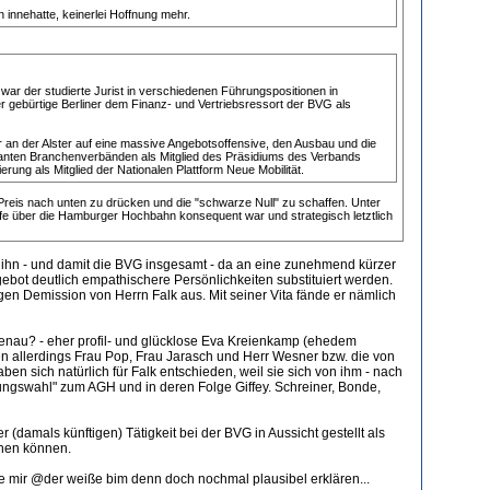
innehatte, keinerlei Hoffnung mehr.
ar der studierte Jurist in verschiedenen Führungspositionen in
 gebürtige Berliner dem Finanz- und Vertriebsressort der BVG als
an der Alster auf eine massive Angebotsoffensive, den Ausbau und die
elevanten Branchenverbänden als Mitglied des Präsidiums des Verbands
ung als Mitglied der Nationalen Plattform Neue Mobilität.
 Preis nach unten zu drücken und die "schwarze Null" zu schaffen. Unter
eife über die Hamburger Hochbahn konsequent war und strategisch letztlich
ben ihn - und damit die BVG insgesamt - da an eine zunehmend kürzer
bot deutlich empathischere Persönlichkeiten substituiert werden.
gen Demission von Herrn Falk aus. Mit seiner Vita fände er nämlich
 genau? - eher profil- und glücklose Eva Kreienkamp (ehedem
en allerdings Frau Pop, Frau Jarasch und Herr Wesner bzw. die von
en sich natürlich für Falk entschieden, weil sie sich von ihm - nach
gswahl" zum AGH und in deren Folge Giffey. Schreiner, Bonde,
amals künftigen) Tätigkeit bei der BVG in Aussicht gestellt als
chen können.
e mir @der weiße bim denn doch nochmal plausibel erklären...