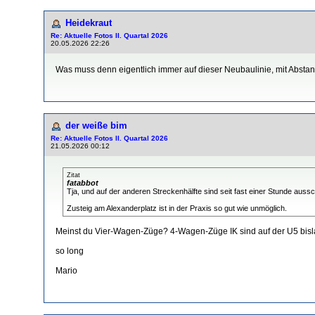
Heidekraut
Re: Aktuelle Fotos II. Quartal 2026
20.05.2026 22:26
Was muss denn eigentlich immer auf dieser Neubaulinie, mit Abstan
der weiße bim
Re: Aktuelle Fotos II. Quartal 2026
21.05.2026 00:12
Zitat
fatabbot
Tja, und auf der anderen Streckenhälfte sind seit fast einer Stunde auss
Zusteig am Alexanderplatz ist in der Praxis so gut wie unmöglich.
Meinst du Vier-Wagen-Züge? 4-Wagen-Züge IK sind auf der U5 bisla
so long
Mario