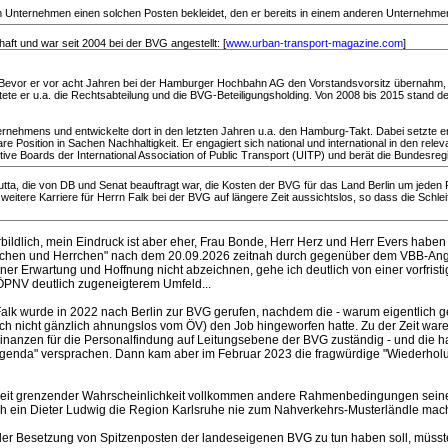
 Unternehmen einen solchen Posten bekleidet, den er bereits in einem anderen Unternehmen 
haft und war seit 2004 bei der BVG angestellt: [
www.urban-transport-magazine.com
]
. Bevor er vor acht Jahren bei der Hamburger Hochbahn AG den Vorstandsvorsitz übernahm, w
 er u.a. die Rechtsabteilung und die BVG-Beteiligungsholding. Von 2008 bis 2015 stand der
ehmens und entwickelte dort in den letzten Jahren u.a. den Hamburg-Takt. Dabei setzte er 
are Position in Sachen Nachhaltigkeit. Er engagiert sich national und international in den r
 Boards der International Association of Public Transport (UITP) und berät die Bundesregier
kutta, die von DB und Senat beauftragt war, die Kosten der BVG für das Land Berlin um jeden
eitere Karriere für Herrn Falk bei der BVG auf längere Zeit aussichtslos, so dass die Schl
vorbildlich, mein Eindruck ist aber eher, Frau Bonde, Herr Herz und Herr Evers ha
Frauchen und Herrchen" nach dem 20.09.2026 zeitnah durch gegenüber dem VBB-Ange
er Erwartung und Hoffnung nicht abzeichnen, gehe ich deutlich von einer vorfristi
ÖPNV deutlich zugeneigterem Umfeld...
r Falk wurde in 2022 nach Berlin zur BVG gerufen, nachdem die - warum eigentlich
auch nicht gänzlich ahnungslos vom ÖV) den Job hingeworfen hatte. Zu der Zeit war
inanzen für die Personalfindung auf Leitungsebene der BVG zuständig - und die hab
enda" versprachen. Dann kam aber im Februar 2023 die fragwürdige "Wiederholun
it grenzender Wahrscheinlichkeit vollkommen andere Rahmenbedingungen seiner (d
auch ein Dieter Ludwig die Region Karlsruhe nie zum Nahverkehrs-Musterländle ma
der Besetzung von Spitzenposten der landeseigenen BVG zu tun haben soll, müsst