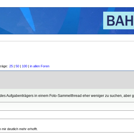
träge:
25
|
50
|
100
|
in allen Foren
es Aufgabenträgers in einem Foto-Sammelthread eher weniger zu suchen, aber gu
ir deutlich mehr erhofft.