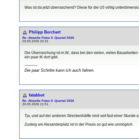
Was ist da jetzt überraschend? Diese für die U5 völlig unterdimen
Philipp Borchert
Re: Aktuelle Fotos II. Quartal 2026
20.05.2026 20:31
Die Überraschung ist m.W., dass bei den vielen, vielen Bauarbeiten
ein paar IK dort gibt.
~~~~~~
Die paar Schritte kann ich auch fahren.
fatabbot
Re: Aktuelle Fotos II. Quartal 2026
20.05.2026 21:51
Tja, und auf der anderen Streckenhälfte sind seit fast einer Stunde
Zusteig am Alexanderplatz ist in der Praxis so gut wie unmöglich.