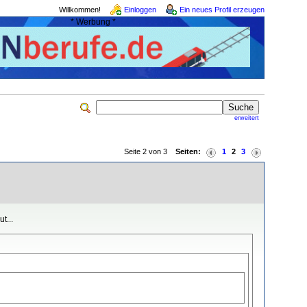
Willkommen!
Einloggen
Ein neues Profil erzeugen
* Werbung *
erweitert
Seite 2 von 3
Seiten:
1
2
3
t...