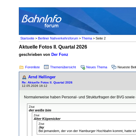
Startseite
>
Berliner Nahverkehrsforum
>
Thema
> Seite 2
Aktuelle Fotos II. Quartal 2026
geschrieben von
Der Fonz
Forenliste
Themenübersicht
Neues Thema
Neueste Bei
Arnd Hellinger
Re: Aktuelle Fotos II. Quartal 2026
12.05.2026 16:12
Normalerweise haben Personal- und Strukturfragen der BVG sowie d
Zitat
der weiße bim
Zitat
Alter Köpenicker
Zitat
Jay
Bei jemandem, der von der Hamburger Hochbahn kommt, hatte ich m