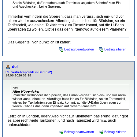
So ein Blödsinn, dafür reichen auch Terminals an jedem Bahnhof zum Ein-
und Auschecken, keine Sperren.
Immerhin verhindern die Sperren, dass man vergisst, sich ein- und vor
allem wieder auszuchecken. Allerdings halte ich es für Blödsinn, so ein
Tarifmodell, wie es bei Taxifahrten zum Einsatz kommt, auf die U-Bahn
übertragen zu wollen. Gibt es das denn irgendwo auf diesem Planeten?
Das Gegenteil von pünktlich ist kariert.
Beitrag beantworten
Beitrag zitieren
def
Re: Verkehrspolitik in Berlin (2)
14.06.2026 09:39
Zitat
Alter Köpenicker
Immerhin verhindern die Sperren, dass man vergisst, sich ein- und vor allem
wieder auszuchecken. Allerdings halte ich es für Blödsinn, so ein Tarifmodell,
wie es bei Taxifahrten zum Einsatz kommt, auf die U-Bahn übertragen zu
wollen. Gibt es das denn irgendwo auf diesem Planeten?
Letztlich in London, oder? Also nicht auf Kilometern basierend, dafür gibt
es aber recht viele Tarifzonen, und nach Tageszeit wird m.E. auch
unterschieden.
Beitrag beantworten
Beitrag zitieren