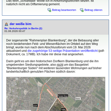
Das Wort „Schlafstadt“ wollte ich in Anführungszeichen setzen. Ist
natürlich nicht als Diffamierung gemeint.
Beitrag beantworten
Beitrag zitieren
der weiße bim
Re: Verkehrspolitik in Berlin (2)
01.06.2026 00:47
Der sogenannte "Rahmenplan Blankenburg", der die Bebauung aller
noch bestehenden Feld- und Wiesenflächen im Ortsteil auf den Weg
bringt, wurde nun nach dem Abschlussforum vom 19. Mai 2026
aktualisiert und
die zugehörige 53-seitige Präsentation veröffentlicht
(pdf-
Dokument, ca. 17MB). Ich habe mir diese mal angesehen.
Darin geht es um den historischen Dorfkern Blankenburg und die ihn
umgebenden Siedlungsgebiete, also
nicht
um das Baugebiet
"Blankenburger Süden" mit weiteren tausenden Wohnungen auf bisher
landwirtschaftlich genutzten Flächen südlich davon: