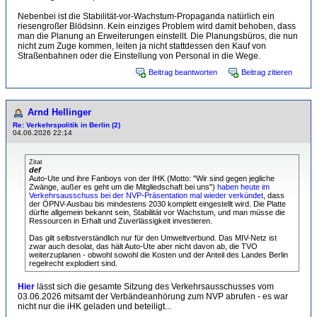
Nebenbei ist die Stabilität-vor-Wachstum-Propaganda natürlich ein
riesengroßer Blödsinn. Kein einziges Problem wird damit behoben, dass
man die Planung an Erweiterungen einstellt. Die Planungsbüros, die nun
nicht zum Zuge kommen, leiten ja nicht stattdessen den Kauf von
Straßenbahnen oder die Einstellung von Personal in die Wege.
Beitrag beantworten
Beitrag zitieren
Arnd Hellinger
Re: Verkehrspolitik in Berlin (2)
04.06.2026 22:14
Zitat
def
Auto-Ute und ihre Fanboys von der IHK (Motto: "Wir sind gegen jegliche
Zwänge, außer es geht um die Mitgliedschaft bei uns")
haben heute im
Verkehrsausschuss bei der NVP-Präsentation mal wieder verkündet
, dass
der ÖPNV-Ausbau bis mindestens 2030 komplett eingestellt wird. Die Platte
dürfte allgemein bekannt sein, Stabilität vor Wachstum, und man müsse die
Ressourcen in Erhalt und Zuverlässigkeit investieren.
Das gilt selbstverständlich nur für den Umweltverbund. Das MIV-Netz ist
zwar auch desolat, das hält Auto-Ute aber nicht davon ab, die TVO
weiterzuplanen - obwohl sowohl die Kosten und der Anteil des Landes Berlin
regelrecht explodiert sind.
Hier
lässt sich die gesamte Sitzung des Verkehrsausschusses vom
03.06.2026 mitsamt der Verbändeanhörung zum NVP abrufen - es war
nicht nur die iHK geladen und beteiligt...