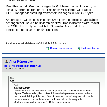
Das Übliche halt: Pseudolösungen für Probleme, die nicht da sind, und
schulterzuckendes Hinnehmen eklatanter Missstände. Oder wie die
CDU-Propagandaabteilung wahrscheinlich sagen würde:
CDU pur
.
Andererseits: wenn selbst in einem ÖV-affinen Forum diese Missstände
schöngeredet und die Kritik daran als "BVG-Hass" diffamiert wird, macht
die CDU alles richtig. Also nicht im Sinne der Stadt und eines
funktionierenden ÖV, aber für sich selbst.
1 mal bearbeitet. Zuletzt am 14.06.2026 08:47 von def.
Beitrag beantworten
Beitrag zitieren
Alter Köpenicker
Re: Verkehrspolitik in Berlin (2)
14.06.2026 09:37
Zitat
def
Zitat
Tagesspiegel
Außerdem sei ein geschlossenes System die Grundlage für künftige
digitale Tarifmodelle. „Fahrgäste können beispielsweise automatisch
nach tatsächlich gefahrenen Strecken abrechnen“, argumentieren die
Parlamentarier, die sich für eine umfassende technologische
Modernisierung der Berliner U-Bahn aussprechen.