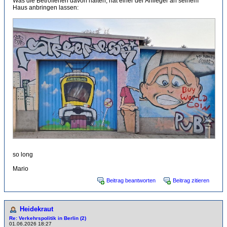
Was die Betroffenen davon halten, hat einer der Anlieger an seinem
Haus anbringen lassen:
so long
Mario
Beitrag beantworten
Beitrag zitieren
Heidekraut
Re: Verkehrspolitik in Berlin (2)
01.06.2026 18:27