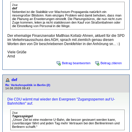
Zitat
def
Nebenbei ist die Stabilität-vor-Wachstum-Propaganda natürlich ein
riesengroßer Blödsinn. Kein einziges Problem wird damit behoben, dass man
die Planung an Erweiterungen einstellt. Die Planungsbüros, die nun nicht zum
Zuge kommen, leiten ja nicht stattdessen den Kauf von Straßenbahnen oder
die Einstellung von Personal in die Wege.
Der ehemalige Finanzsenator Matthias Kollatz-Ahnen, aktuell für die SPD
im Verkehrsausschuss des AGH, sprach mit ziemlich genau diesen
Worten den von Dir beschriebenen Denkfehler in der Anhörung sn... :-)
Viele Grüße
Arnd
Beitrag beantworten
Beitrag zitieren
def
Re: Verkehrspolitik in Berlin (2)
14.06.2026 08:43
Die CDU wärmt mal wieder den Evergreen "Zugangssperren auf U-
Bahnhöfen" auf
.
Zitat
Tagesspiegel
„Unser Ziel ist eine moderne U-Bahn, die besser gesteuert werden kann,
zuverlässiger fährt und jeden Tag mehr Vertrauen bei den Berlinerinnen und
Berlinern schafft.“