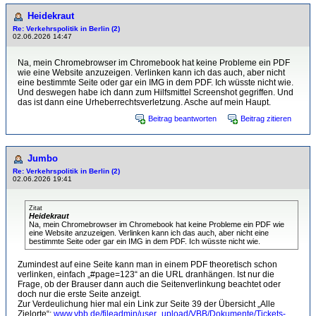
Heidekraut
Re: Verkehrspolitik in Berlin (2)
02.06.2026 14:47
Na, mein Chromebrowser im Chromebook hat keine Probleme ein PDF
wie eine Website anzuzeigen. Verlinken kann ich das auch, aber nicht
eine bestimmte Seite oder gar ein IMG in dem PDF. Ich wüsste nicht wie.
Und deswegen habe ich dann zum Hilfsmittel Screenshot gegriffen. Und
das ist dann eine Urheberrechtsverletzung. Asche auf mein Haupt.
Beitrag beantworten
Beitrag zitieren
Jumbo
Re: Verkehrspolitik in Berlin (2)
02.06.2026 19:41
Zitat
Heidekraut
Na, mein Chromebrowser im Chromebook hat keine Probleme ein PDF wie
eine Website anzuzeigen. Verlinken kann ich das auch, aber nicht eine
bestimmte Seite oder gar ein IMG in dem PDF. Ich wüsste nicht wie.
Zumindest auf eine Seite kann man in einem PDF theoretisch schon
verlinken, einfach „#page=123“ an die URL dranhängen. Ist nur die
Frage, ob der Brauser dann auch die Seitenverlinkung beachtet oder
doch nur die erste Seite anzeigt.
Zur Verdeulichung hier mal ein Link zur Seite 39 der Übersicht „Alle
Zielorte“:
www.vbb.de/fileadmin/user_upload/VBB/Dokumente/Tickets-