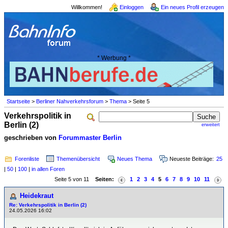
Willkommen!
Einloggen
Ein neues Profil erzeugen
* Werbung *
Startseite
>
Berliner Nahverkehrsforum
>
Thema
> Seite 5
Verkehrspolitik in
Berlin (2)
erweitert
geschrieben von
Forummaster Berlin
Forenliste
Themenübersicht
Neues Thema
Neueste Beiträge:
25
|
50
|
100
|
in allen Foren
Seite 5 von 11
Seiten:
1
2
3
4
5
6
7
8
9
10
11
Heidekraut
Re: Verkehrspolitik in Berlin (2)
24.05.2026 16:02