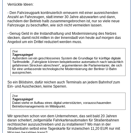
Verrückte Ideen:
- Den Fahrzeugpark kontinuierlich erneuern mit einer ausreichenden
Anzahl an Fahrzeugen, statt immer 30 Jahre abzuwarten und dann,
nachdem der Betrieb halb zusammengebrochen ist, nur so viele neue
Fahrzeuge zu beschaffen, wie sich nicht vermeiden lassen.
- Genug Geld in die Instandhaltung und Modernisierung des Netzes
stecken, damit nicht mitten in der Innenstadt von heute auf morgen das
Angebot um ein Drittel reduziert werden muss.
Zitat
Tagesspiegel
Außerdem sei ein geschlossenes System die Grundlage für künftige digitale
Tarifmodelle. „Fahrgäste können beispielsweise automatisch nach tatsächlich
gefahrenen Strecken abrechnen“, argumentieren die Parlamentarier, die sich
für eine umfassende technologische Modernisierung der Berliner U-Bahn
aussprechen.
So ein Blödsinn, dafür reichen auch Terminals an jedem Bahnhof zum
Ein- und Auschecken, keine Sperren.
Zitat
Tagesspiegel
Dabei stehe er Aufbau eines digital unterstützten, vorausschauenden
Betriebsmanagements im Mittelpunkt.
Wir sprechen schon von dem Unternehmen, das seit bald 20 Jahren
daran scheitert, zeitgemäße Fahrkartenautomaten für Straßenbahnen
rechtssicher auszuschreiben und zu installieren? Wo man in der
Straßenbahn selbst eine Tageskarte für inzwischen 11,20 EUR nur mit
Münzen bezahlen kann?