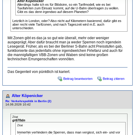
Alter Köpenicker
Allerdings halte ich es für Blödsinn, so ein Tarifmodell, wie es bei
Taxifahrten zum Einsatz kommt, auf die U-Bahn übertragen zu wollen.
Gibt es das denn irgendwo auf diesem Planeten?
Letztlich in London, oder? Also nicht auf Kilometern basierend, dafür gibt es
aber recht viele Tarifzonen, und nach Tageszeit wird m.E. auch
unterschieden.
Mit Zonen gibt es das ja so gut wie überall, mehr oder weniger
ausgeprägt. Aber dafür braucht man ja weder Sperren noch irgendein
Lesegerät. Früher, als es bei der Berliner S-Bahn acht Preisstufen gab,
funktionierte das jedenfalls ohne irgendwelchen Firlefanz und auch für
die mannigfaltigen VBB-Zonen und Waben sind keine großen
technischen Errungenschaften vonnöten.
Das Gegenteil von pünktlich ist kariert.
Beitrag beantworten
Beitrag zitieren
Alter Köpenicker
Re: Verkehrspolitik in Berlin (2)
14.06.2026 10:42
Zitat
gt670dn
Zitat
Immerhin verhindern die Sperren, dass man vergisst, sich ein- und vor