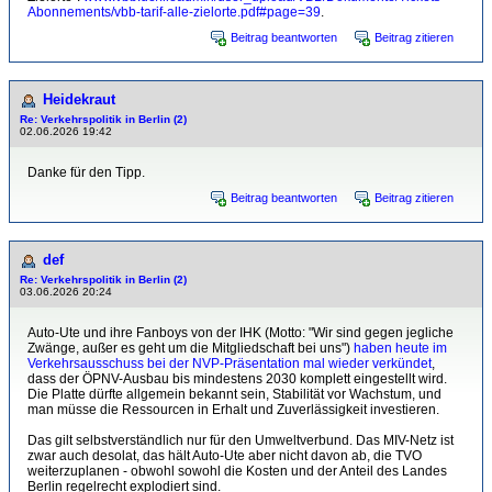
Abonnements/vbb-tarif-alle-zielorte.pdf#page=39
.
Beitrag beantworten
Beitrag zitieren
Heidekraut
Re: Verkehrspolitik in Berlin (2)
02.06.2026 19:42
Danke für den Tipp.
Beitrag beantworten
Beitrag zitieren
def
Re: Verkehrspolitik in Berlin (2)
03.06.2026 20:24
Auto-Ute und ihre Fanboys von der IHK (Motto: "Wir sind gegen jegliche
Zwänge, außer es geht um die Mitgliedschaft bei uns")
haben heute im
Verkehrsausschuss bei der NVP-Präsentation mal wieder verkündet
,
dass der ÖPNV-Ausbau bis mindestens 2030 komplett eingestellt wird.
Die Platte dürfte allgemein bekannt sein, Stabilität vor Wachstum, und
man müsse die Ressourcen in Erhalt und Zuverlässigkeit investieren.
Das gilt selbstverständlich nur für den Umweltverbund. Das MIV-Netz ist
zwar auch desolat, das hält Auto-Ute aber nicht davon ab, die TVO
weiterzuplanen - obwohl sowohl die Kosten und der Anteil des Landes
Berlin regelrecht explodiert sind.