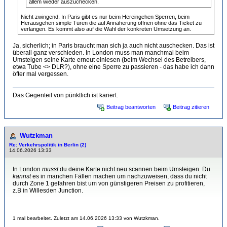
allem wieder auszuchecken.
Nicht zwingend. In Paris gibt es nur beim Hereingehen Sperren, beim
Herausgehen simple Türen die auf Annäherung öffnen ohne das Ticket zu
verlangen. Es kommt also auf die Wahl der konkreten Umsetzung an.
Ja, sicherlich; in Paris braucht man sich ja auch nicht auschecken. Das ist
überall ganz verschieden. In London muss man manchmal beim
Umsteigen seine Karte erneut einlesen (beim Wechsel des Betreibers,
etwa Tube <> DLR?), ohne eine Sperre zu passieren - das habe ich dann
öfter mal vergessen.
Das Gegenteil von pünktlich ist kariert.
Beitrag beantworten
Beitrag zitieren
Wutzkman
Re: Verkehrspolitik in Berlin (2)
14.06.2026 13:33
In London
musst
du deine Karte nicht neu scannen beim Umsteigen. Du
kannst
es in manchen Fällen machen um nachzuweisen, dass du nicht
durch Zone 1 gefahren bist um von günstigeren Preisen zu profitieren,
z.B in Willesden Junction.
1 mal bearbeitet. Zuletzt am 14.06.2026 13:33 von Wutzkman.