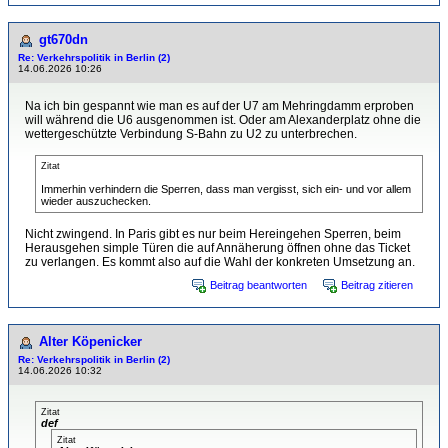
gt670dn
Re: Verkehrspolitik in Berlin (2)
14.06.2026 10:26
Na ich bin gespannt wie man es auf der U7 am Mehringdamm erproben
will während die U6 ausgenommen ist. Oder am Alexanderplatz ohne die
wettergeschützte Verbindung S-Bahn zu U2 zu unterbrechen.
Zitat
Immerhin verhindern die Sperren, dass man vergisst, sich ein- und vor allem
wieder auszuchecken.
Nicht zwingend. In Paris gibt es nur beim Hereingehen Sperren, beim
Herausgehen simple Türen die auf Annäherung öffnen ohne das Ticket
zu verlangen. Es kommt also auf die Wahl der konkreten Umsetzung an.
Beitrag beantworten
Beitrag zitieren
Alter Köpenicker
Re: Verkehrspolitik in Berlin (2)
14.06.2026 10:32
Zitat
def
Zitat