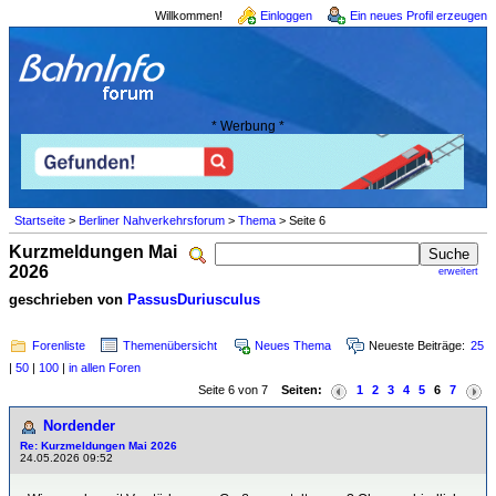
Willkommen!
Einloggen
Ein neues Profil erzeugen
* Werbung *
Startseite
>
Berliner Nahverkehrsforum
>
Thema
> Seite 6
Kurzmeldungen Mai
2026
erweitert
geschrieben von
PassusDuriusculus
Forenliste
Themenübersicht
Neues Thema
Neueste Beiträge:
25
|
50
|
100
|
in allen Foren
Seite 6 von 7
Seiten:
1
2
3
4
5
6
7
Nordender
Re: Kurzmeldungen Mai 2026
24.05.2026 09:52