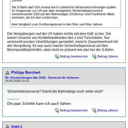
Lücken.
Die S-Bahn darf sich erneut durch zahlreiche Infrastrukturstörungen quälen.
Im Gegensatz zur U5 war aber wenigstens Sicherheitspersonal in
nennenswerter Zahl auf den Bahnsteigen (Ostkreuz und Frankfurter Allee)
vertreten, als ich dort vorbei kam.
Kein Vergleich zum Großereignissen in den 90er und 00er Jahren.
Die Verspätungen auf der U5 haben nichts mit dem KdK zu tun. Die
waren Ursache von Kinderkrankheiten des J und Türschäden. Nur
vereinzelt wurden Überfüllungen gemeldet, meist in Zusammenhanf mit
der Verspätung. Es war auch massiv Sicherheitspersonal auf den
Brennpunktbahnhöfen, aber nicht so präsent wie das bei der S-Bahn.
Beitrag beantworten
Beitrag zitieren
Philipp Borchert
Re: Kurzmeldungen Mai 2026 - Karneval der Kulturen
24.05.2026 21:21
'Sicherheits'personal? Damit die Bahnsteige noch voller sind?
~~~~~~
Die paar Schritte kann ich auch fahren.
Beitrag beantworten
Beitrag zitieren
marc-j