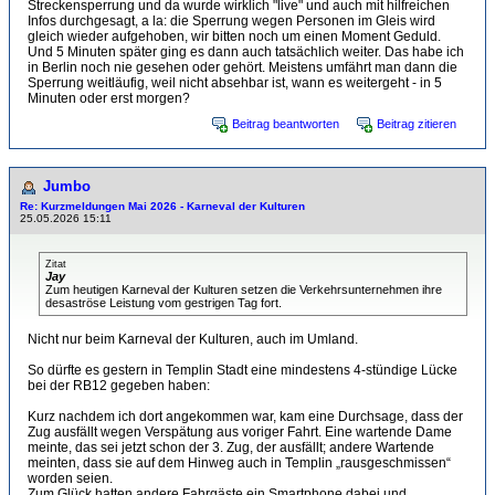
Streckensperrung und da wurde wirklich "live" und auch mit hilfreichen
Infos durchgesagt, a la: die Sperrung wegen Personen im Gleis wird
gleich wieder aufgehoben, wir bitten noch um einen Moment Geduld.
Und 5 Minuten später ging es dann auch tatsächlich weiter. Das habe ich
in Berlin noch nie gesehen oder gehört. Meistens umfährt man dann die
Sperrung weitläufig, weil nicht absehbar ist, wann es weitergeht - in 5
Minuten oder erst morgen?
Beitrag beantworten
Beitrag zitieren
Jumbo
Re: Kurzmeldungen Mai 2026 - Karneval der Kulturen
25.05.2026 15:11
Zitat
Jay
Zum heutigen Karneval der Kulturen setzen die Verkehrsunternehmen ihre
desaströse Leistung vom gestrigen Tag fort.
Nicht nur beim Karneval der Kulturen, auch im Umland.
So dürfte es gestern in Templin Stadt eine mindestens 4-stündige Lücke
bei der RB12 gegeben haben:
Kurz nachdem ich dort angekommen war, kam eine Durchsage, dass der
Zug ausfällt wegen Verspätung aus voriger Fahrt. Eine wartende Dame
meinte, das sei jetzt schon der 3. Zug, der ausfällt; andere Wartende
meinten, dass sie auf dem Hinweg auch in Templin „rausgeschmissen“
worden seien.
Zum Glück hatten andere Fahrgäste ein Smartphone dabei und