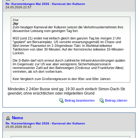
Re: Kurzmeldungen Mai 2026 - Karneval der Kulturen
24.05.2026 22:57
Zitat
Jay
Zum heutigen Karneval der Kulturen setzen die Verkehrsunternehmen ihre
desaströse Leistung vom gestrigen Tag fort.
M10 (und 21) endet mal einfach gleich den ganzen Tag bis morgen 2 Uhr
"geplant" am Bersarinplatz. U5 versinkt erwartungsgemäß im Chaos und
fährt immer Paarweise im 1-2/irgendwas-Takt. In Wuhletal teilweise
Taktlücken von über 30 Minuten. Auf der Kernstrecke teilweise 15-Minuten-
Lücken.
Die S-Bahn darf sich erneut durch zahlreiche Infrastrukturstörungen quälen.
Im Gegensatz zur U5 war aber wenigstens Sicherheitspersonal in
nennenswerter Zahl auf den Bahnsteigen (Ostkreuz und Frankfurter Allee)
vertreten, als ich dort vorbei kam.
Kein Vergleich zum Großereignissen in den 90er und 00er Jahren.
Mindestes 2 240er Busse sind gg. 19:30 auch einfach Simon-Dach-Str.
geendet, ohne ersichtlichen oder mitgeteilten Grund
Beitrag beantworten
Beitrag zitieren
Nemo
Re: Kurzmeldungen Mai 2026 - Karneval der Kulturen
25.05.2026 00:42