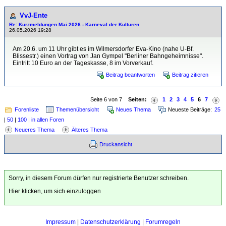
VvJ-Ente
Re: Kurzmeldungen Mai 2026 - Karneval der Kulturen
26.05.2026 19:28
Am 20.6. um 11 Uhr gibt es im Wilmersdorfer Eva-Kino (nahe U-Bf.
Blissestr.) einen Vortrag von Jan Gympel "Berliner Bahngeheimnisse".
Eintritt 10 Euro an der Tageskasse, 8 im Vorverkauf.
Beitrag beantworten
Beitrag zitieren
Seite 6 von 7
Seiten:
1
2
3
4
5
6
7
Forenliste
Themenübersicht
Neues Thema
Neueste Beiträge:
25
|
50
|
100
|
in allen Foren
Neueres Thema
Älteres Thema
Druckansicht
Sorry, in diesem Forum dürfen nur registrierte Benutzer schreiben.
Hier klicken, um sich einzuloggen
Impressum
|
Datenschutzerklärung
|
Forumregeln