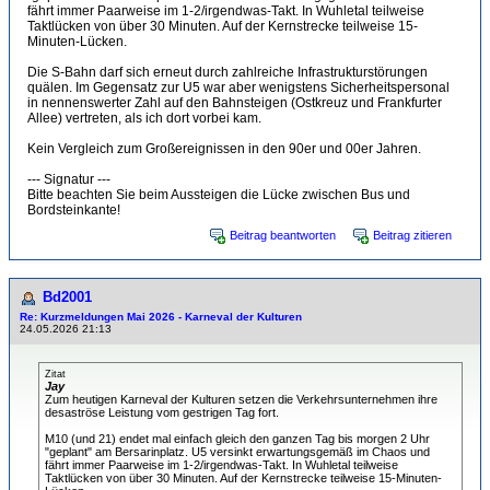
fährt immer Paarweise im 1-2/irgendwas-Takt. In Wuhletal teilweise
Taktlücken von über 30 Minuten. Auf der Kernstrecke teilweise 15-
Minuten-Lücken.
Die S-Bahn darf sich erneut durch zahlreiche Infrastrukturstörungen
quälen. Im Gegensatz zur U5 war aber wenigstens Sicherheitspersonal
in nennenswerter Zahl auf den Bahnsteigen (Ostkreuz und Frankfurter
Allee) vertreten, als ich dort vorbei kam.
Kein Vergleich zum Großereignissen in den 90er und 00er Jahren.
--- Signatur ---
Bitte beachten Sie beim Aussteigen die Lücke zwischen Bus und
Bordsteinkante!
Beitrag beantworten
Beitrag zitieren
Bd2001
Re: Kurzmeldungen Mai 2026 - Karneval der Kulturen
24.05.2026 21:13
Zitat
Jay
Zum heutigen Karneval der Kulturen setzen die Verkehrsunternehmen ihre
desaströse Leistung vom gestrigen Tag fort.
M10 (und 21) endet mal einfach gleich den ganzen Tag bis morgen 2 Uhr
"geplant" am Bersarinplatz. U5 versinkt erwartungsgemäß im Chaos und
fährt immer Paarweise im 1-2/irgendwas-Takt. In Wuhletal teilweise
Taktlücken von über 30 Minuten. Auf der Kernstrecke teilweise 15-Minuten-