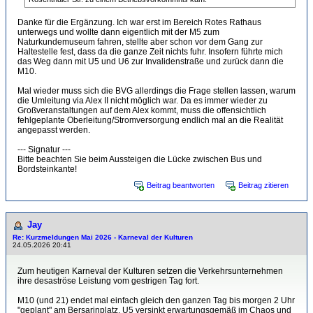
Danke für die Ergänzung. Ich war erst im Bereich Rotes Rathaus
unterwegs und wollte dann eigentlich mit der M5 zum
Naturkundemuseum fahren, stellte aber schon vor dem Gang zur
Haltestelle fest, dass da die ganze Zeit nichts fuhr. Insofern führte mich
das Weg dann mit U5 und U6 zur Invalidenstraße und zurück dann die
M10.
Mal wieder muss sich die BVG allerdings die Frage stellen lassen, warum
die Umleitung via Alex II nicht möglich war. Da es immer wieder zu
Großveranstaltungen auf dem Alex kommt, muss die offensichtlich
fehlgeplante Oberleitung/Stromversorgung endlich mal an die Realität
angepasst werden.
--- Signatur ---
Bitte beachten Sie beim Aussteigen die Lücke zwischen Bus und
Bordsteinkante!
Beitrag beantworten
Beitrag zitieren
Jay
Re: Kurzmeldungen Mai 2026 - Karneval der Kulturen
24.05.2026 20:41
Zum heutigen Karneval der Kulturen setzen die Verkehrsunternehmen
ihre desaströse Leistung vom gestrigen Tag fort.
M10 (und 21) endet mal einfach gleich den ganzen Tag bis morgen 2 Uhr
"geplant" am Bersarinplatz. U5 versinkt erwartungsgemäß im Chaos und