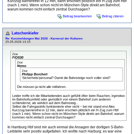
Kurzzug barrierefrei in 12 min, dann erschien plötzlich ein H-Zug zum Hbf
(nach 1 min). Wenn schon nicht im München-Style direkt am Bahnhof,
warum kommen nicht einfach zentral Durchsagen?
Beitrag beantworten
Beitrag zitieren
Latschenkiefer
Re: Kurzmeldungen Mai 2026 - Karneval der Kulturen
25.05.2026 13:15
Zitat
FlO530
Zitat
Nemo
Zitat
Philipp Borchert
'Sicherheits'personal? Damit die Bahnsteige noch voller sind?
Die müssen ja nicht alle mitfahren.
Leider treffe ich die Mitarbeitenden auch gefühlt öfter beim Rauchen, irgendwo
im Bahnhofsumfeld oder gemütlich von einem Bahnhof zum anderen
schlendernd, als wirklich auf dem Bahnsteig...
Selbst die Fahrgastinfo funktionierte eher nicht – bei mir stand erst Alex
Kurzzug barrierefrei in 12 min, dann erschien plötzlich ein H-Zug zum Hbf
(nach 1 min). Wenn schon nicht im München-Style direkt am Bahnhof, warum
kommen nicht einfach zentral Durchsagen?
In Hamburg Hbf sind mir auch einmal die Ansagen der dortigen S-Bahn-
Leitstelle sehr positiv aufgefallen. Ich wollte nach Harburg; es war eine