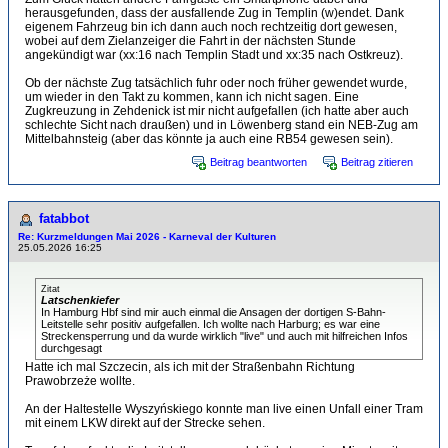
herausgefunden, dass der ausfallende Zug in Templin (w)endet. Dank
eigenem Fahrzeug bin ich dann auch noch rechtzeitig dort gewesen,
wobei auf dem Zielanzeiger die Fahrt in der nächsten Stunde
angekündigt war (xx:16 nach Templin Stadt und xx:35 nach Ostkreuz).
Ob der nächste Zug tatsächlich fuhr oder noch früher gewendet wurde,
um wieder in den Takt zu kommen, kann ich nicht sagen. Eine
Zugkreuzung in Zehdenick ist mir nicht aufgefallen (ich hatte aber auch
schlechte Sicht nach draußen) und in Löwenberg stand ein NEB-Zug am
Mittelbahnsteig (aber das könnte ja auch eine RB54 gewesen sein).
Beitrag beantworten
Beitrag zitieren
fatabbot
Re: Kurzmeldungen Mai 2026 - Karneval der Kulturen
25.05.2026 16:25
Zitat
Latschenkiefer
In Hamburg Hbf sind mir auch einmal die Ansagen der dortigen S-Bahn-
Leitstelle sehr positiv aufgefallen. Ich wollte nach Harburg; es war eine
Streckensperrung und da wurde wirklich "live" und auch mit hilfreichen Infos
durchgesagt
Hatte ich mal Szczecin, als ich mit der Straßenbahn Richtung
Prawobrzeże wollte.
An der Haltestelle Wyszyńskiego konnte man live einen Unfall einer Tram
mit einem LKW direkt auf der Strecke sehen.