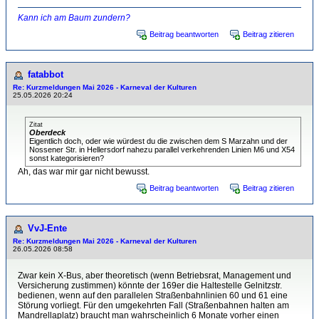
Kann ich am Baum zundern?
Beitrag beantworten
Beitrag zitieren
fatabbot
Re: Kurzmeldungen Mai 2026 - Karneval der Kulturen
25.05.2026 20:24
Zitat
Oberdeck
Eigentlich doch, oder wie würdest du die zwischen dem S Marzahn und der
Nossener Str. in Hellersdorf nahezu parallel verkehrenden Linien M6 und X54
sonst kategorisieren?
Ah, das war mir gar nicht bewusst.
Beitrag beantworten
Beitrag zitieren
VvJ-Ente
Re: Kurzmeldungen Mai 2026 - Karneval der Kulturen
26.05.2026 08:58
Zwar kein X-Bus, aber theoretisch (wenn Betriebsrat, Management und
Versicherung zustimmen) könnte der 169er die Haltestelle Gelnitzstr.
bedienen, wenn auf den parallelen Straßenbahnlinien 60 und 61 eine
Störung vorliegt. Für den umgekehrten Fall (Straßenbahnen halten am
Mandrellaplatz) braucht man wahrscheinlich 6 Monate vorher einen