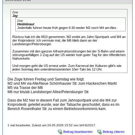
Zitat
Jay
Zitat
Heidekraut
Jedenfalls fuhren heute früh gegen 6:30 weder M2 noch M4 am Alex.
Rückzu hab ich die M10 genommen. M2 endet am Jahn-Sportpark und M4 an
der Kniprodestr. Ich vermute mal, die M6 blieb dann an der
Landsberger/Petersburger.
Zusammen mit den ganzen Infrastrukturstörungen bei der S-Bahn und einem
störungsanfälligen J-Zug auf der U5 wieder kein guter Tag für den öffentlichen
Nahverkehr.
Und morgen geht die U5 erneut unter. Zum Karneval der Kulturen gibt's wie
jeden Sonntag den unterdimensionierten 10er-Takt bis 12 Uhr.
Die Züge fuhren Freitag und Samstag wie folgt:
M2 und M4 via Alte/Neue Schönhauser Str. zum Hackeschen Markt
M5 via Trasse der M8
M6 nur bis/ab Landsberger Allee/Petersburger Str.
Dass die M2 hier in diesem Fall zum Jahnsportpark und die M4 zur
Kniprodestr. geleitet wurde, war der Tatsache geschuldet, dass es im
Bereich Rosenthaler Str. zu einem Betriebsvorkommnis kam.
1 mal bearbeitet. Zuletzt am 24.05.2026 15:52 von bhf-li10317.
Beitrag beantworten
Beitrag zitieren