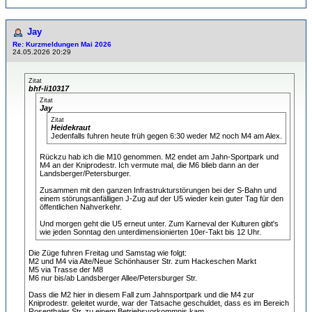
Jay
Re: Kurzmeldungen Mai 2026
24.05.2026 20:29
Zitat
bhf-li10317
Zitat
Jay
Zitat
Heidekraut
Jedenfalls fuhren heute früh gegen 6:30 weder M2 noch M4 am Alex.
Rückzu hab ich die M10 genommen. M2 endet am Jahn-Sportpark und
M4 an der Kniprodestr. Ich vermute mal, die M6 blieb dann an der
Landsberger/Petersburger.
Zusammen mit den ganzen Infrastrukturstörungen bei der S-Bahn und
einem störungsanfälligen J-Zug auf der U5 wieder kein guter Tag für den
öffentlichen Nahverkehr.
Und morgen geht die U5 erneut unter. Zum Karneval der Kulturen gibt's
wie jeden Sonntag den unterdimensionierten 10er-Takt bis 12 Uhr.
Die Züge fuhren Freitag und Samstag wie folgt:
M2 und M4 via Alte/Neue Schönhauser Str. zum Hackeschen Markt
M5 via Trasse der M8
M6 nur bis/ab Landsberger Allee/Petersburger Str.
Dass die M2 hier in diesem Fall zum Jahnsportpark und die M4 zur
Kniprodestr. geleitet wurde, war der Tatsache geschuldet, dass es im Bereich
Rosenthaler Str. zu einem Betriebsvorkommnis kam.