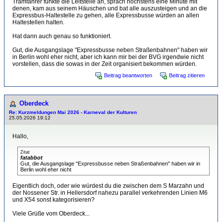
Tramfahrer funkte die Leitstelle an, sprach höchstens eine Minute mit
denen, kam aus seinem Häuschen und bat alle auszusteigen und an die
Expressbus-Haltestelle zu gehen, alle Expressbusse würden an allen
Haltestellen halten.
Hat dann auch genau so funktioniert.
Gut, die Ausgangslage "Expressbusse neben Straßenbahnen" haben wir
in Berlin wohl eher nicht, aber ich kann mir bei der BVG irgendwie nicht
vorstellen, dass die sowas in der Zeit organisiert bekommen würden.
Beitrag beantworten
Beitrag zitieren
Oberdeck
Re: Kurzmeldungen Mai 2026 - Karneval der Kulturen
25.05.2026 19:12
Hallo,
Zitat
fatabbot
Gut, die Ausgangslage "Expressbusse neben Straßenbahnen" haben wir in
Berlin wohl eher nicht
Eigentlich doch, oder wie würdest du die zwischen dem S Marzahn und
der Nossener Str. in Hellersdorf nahezu parallel verkehrenden Linien M6
und X54 sonst kategorisieren?
Viele Grüße vom Oberdeck...