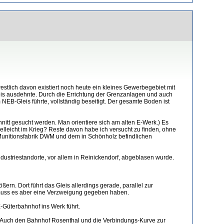
estlich davon existiert noch heute ein kleines Gewerbegebiet mit
eis ausdehnte. Durch die Errichtung der Grenzanlagen und auch
EB-Gleis führte, vollständig beseitigt. Der gesamte Boden ist
hnitt gesucht werden. Man orientiere sich am alten E-Werk.) Es
elleicht im Krieg? Reste davon habe ich versucht zu finden, ohne
er Munitionsfabrik DWM und dem in Schönholz befindlichen
ustriestandorte, vor allem in Reinickendorf, abgeblasen wurde.
ßern. Dort führt das Gleis allerdings gerade, parallel zur
ld muss es aber eine Verzweigung gegeben haben.
-Güterbahnhof ins Werk führt.
5. Auch den Bahnhof Rosenthal und die Verbindungs-Kurve zur