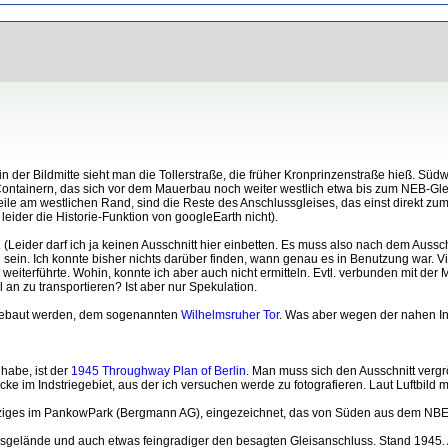
 der Bildmitte sieht man die Tollerstraße, die früher Kronprinzenstraße hieß. Südw
 Containern, das sich vor dem Mauerbau noch weiter westlich etwa bis zum NEB-Gl
e am westlichen Rand, sind die Reste des Anschlussgleises, das einst direkt zum N
leider die Historie-Funktion von googleEarth nicht).
(Leider darf ich ja keinen Ausschnitt hier einbetten. Es muss also nach dem Aussc
 sein. Ich konnte bisher nichts darüber finden, wann genau es in Benutzung war. Vi
 weiterführte. Wohin, konnte ich aber auch nicht ermitteln. Evtl. verbunden mit d
n zu transportieren? Ist aber nur Spekulation.
gebaut werden, dem sogenannten
Wilhelmsruher Tor
. Was aber wegen der nahen Ind
 habe, ist der
1945 Throughway Plan of Berlin
. Man muss sich den Ausschnitt vergrö
cke im Indstriegebiet, aus der ich versuchen werde zu fotografieren. Laut Luftbi
 einziges im PankowPark (Bergmann AG), eingezeichnet, das von Süden aus dem NBE
erksgelände und auch etwas feingradiger den besagten Gleisanschluss. Stand 194