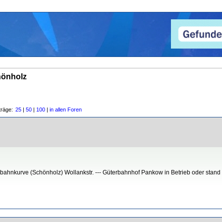
hönholz
träge:
25
|
50
|
100
|
in allen Foren
)bahnkurve (Schönholz) Wollankstr. --- Güterbahnhof Pankow in Betrieb oder stand