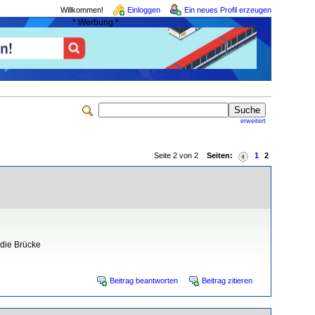
Willkommen!
Einloggen
Ein neues Profil erzeugen
* Werbung *
erweitert
Seite 2 von 2
Seiten:
1
2
 die Brücke
Beitrag beantworten
Beitrag zitieren