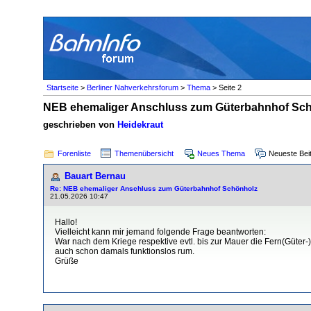
Startseite
>
Berliner Nahverkehrsforum
>
Thema
> Seite 2
NEB ehemaliger Anschluss zum Güterbahnhof Sc
geschrieben von
Heidekraut
Forenliste
Themenübersicht
Neues Thema
Neueste Bei
Bauart Bernau
Re: NEB ehemaliger Anschluss zum Güterbahnhof Schönholz
21.05.2026 10:47
Hallo!
Vielleicht kann mir jemand folgende Frage beantworten:
War nach dem Kriege respektive evtl. bis zur Mauer die Fern(Güter-
auch schon damals funktionslos rum.
Grüße