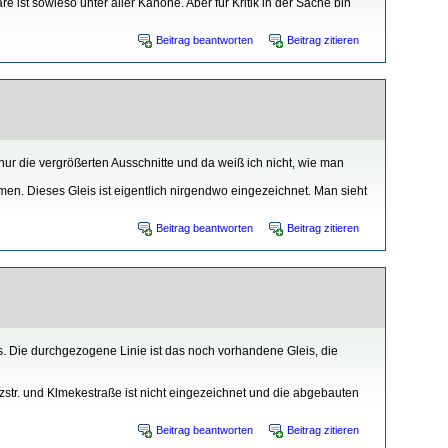
 ist sowieso unter aller Kanone. Aber für Kritik in der Sache bin
Beitrag beantworten
Beitrag zitieren
ur die vergrößerten Ausschnitte und da weiß ich nicht, wie man
en. Dieses Gleis ist eigentlich nirgendwo eingezeichnet. Man sieht
Beitrag beantworten
Beitrag zitieren
 Die durchgezogene Linie ist das noch vorhandene Gleis, die
zstr. und Klmekestraße ist nicht eingezeichnet und die abgebauten
Beitrag beantworten
Beitrag zitieren