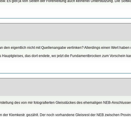
. Es gibt ja von Seiten der Forenleitung auch keinerlei Unterstützung. Die Software
den eigentlich nicht mit Quellenangabe verlinken? Allerdings einen Wert haben n
 Hauptgleises, das dort endete, wo jetzt die Fundamentbrocken zum Vorschein kam
tellung des von mir fotografierten Gleisstückes des ehemaligen NEB-Anschlusses.
 an der Klemkestr. gezählt. Der noch vorhandene Gleisrest der NEB zwischen Provin