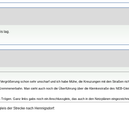
s lag.
en Vergrößerung schon sehr unscharf und ich habe Mühe, die Kreuzungen mit den Straßen richt
remmenerbahn. Man sieht auch noch die Überführung über die Klemkestraße des NEB-Gleises. 
Trögen. Ganz links gabs noch ein Anschlussgleis, das auch in den Netzplänen eingezeichnet
leis der Strecke nach Hennigsdorf: