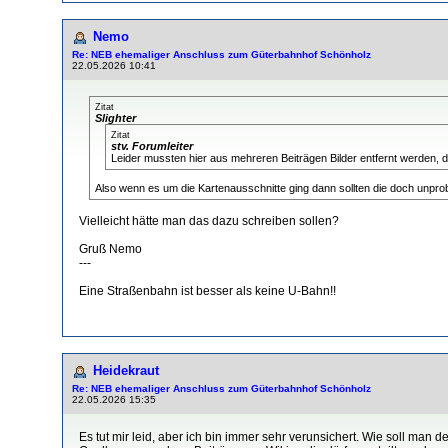
Nemo
Re: NEB ehemaliger Anschluss zum Güterbahnhof Schönholz
22.05.2026 10:41
Zitat
Slighter
Zitat
stv. Forumleiter
Leider mussten hier aus mehreren Beiträgen Bilder entfernt werden, 
Also wenn es um die Kartenausschnitte ging dann sollten die doch unprob
Vielleicht hätte man das dazu schreiben sollen?
Gruß Nemo
---
Eine Straßenbahn ist besser als keine U-Bahn!!
Heidekraut
Re: NEB ehemaliger Anschluss zum Güterbahnhof Schönholz
22.05.2026 15:35
Es tut mir leid, aber ich bin immer sehr verunsichert. Wie soll ma