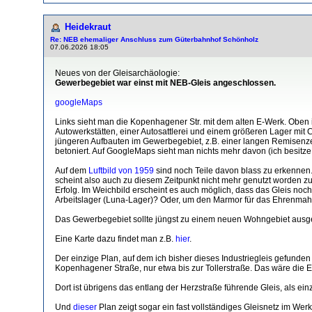
Heidekraut
Re: NEB ehemaliger Anschluss zum Güterbahnhof Schönholz
07.06.2026 18:05
Neues von der Gleisarchäologie:
Gewerbegebiet war einst mit NEB-Gleis angeschlossen.
googleMaps
Links sieht man die Kopenhagener Str. mit dem alten E-Werk. Oben in
Autowerkstätten, einer Autosattlerei und einem größeren Lager mit
jüngeren Aufbauten im Gewerbegebiet, z.B. einer langen Remisenzeil
betoniert. Auf GoogleMaps sieht man nichts mehr davon (ich besitze 
Auf dem
Luftbild von 1959
sind noch Teile davon blass zu erkennen. 
scheint also auch zu diesem Zeitpunkt nicht mehr genutzt worden zu
Erfolg. Im Weichbild erscheint es auch möglich, dass das Gleis noch
Arbeitslager (Luna-Lager)? Oder, um den Marmor für das Ehrenmahl a
Das Gewerbegebiet sollte jüngst zu einem neuen Wohngebiet aus
Eine Karte dazu findet man z.B.
hier
.
Der einzige Plan, auf dem ich bisher dieses Industriegleis gefunden
Kopenhagener Straße, nur etwa bis zur Tollerstraße. Das wäre die E
Dort ist übrigens das entlang der Herzstraße führende Gleis, als
Und
dieser
Plan zeigt sogar ein fast vollständiges Gleisnetz im W