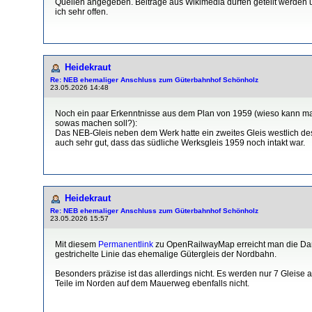
Quellen angegeben. Beiträge aus Wikimedia dürfen geteilt werden usw
ich sehr offen.
Heidekraut
Re: NEB ehemaliger Anschluss zum Güterbahnhof Schönholz
23.05.2026 14:48
Noch ein paar Erkenntnisse aus dem Plan von 1959 (wieso kann man 
sowas machen soll?):
Das NEB-Gleis neben dem Werk hatte ein zweites Gleis westlich des
auch sehr gut, dass das südliche Werksgleis 1959 noch intakt war.
Heidekraut
Re: NEB ehemaliger Anschluss zum Güterbahnhof Schönholz
23.05.2026 15:57
Mit diesem
Permanentlink
zu OpenRailwayMap erreicht man die Dars
gestrichelte Linie das ehemalige Gütergleis der Nordbahn.
Besonders präzise ist das allerdings nicht. Es werden nur 7 Gleise
Teile im Norden auf dem Mauerweg ebenfalls nicht.