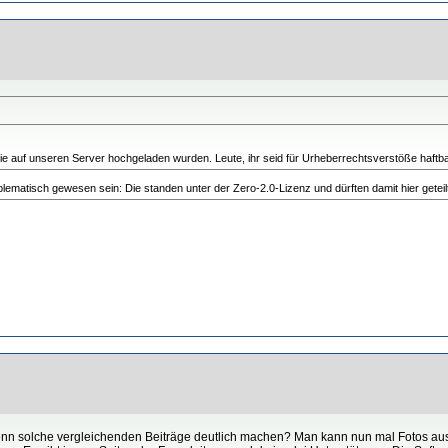
die auf unseren Server hochgeladen wurden. Leute, ihr seid für Urheberrechtsverstöße haftba
lematisch gewesen sein: Die standen unter der Zero-2.0-Lizenz und dürften damit hier geteil
n denn solche vergleichenden Beiträge deutlich machen? Man kann nun mal Fotos aus