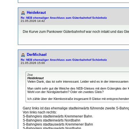
Heidekraut
Re: NEB ehemaliger Anschluss zum Güterbahnhof Schönholz
21.05.2026 14:42
Die Kurve zum Pankower Güterbahnhof war noch intakt und das Glei
DerMichael
Re: NEB ehemaliger Anschluss zum Güterbahnhof Schönholz
21.05.2026 15:00
Zitat
Heidekraut
Vielen Dank, das ist sehr interessant. Leider wird es in der interessant
Man sieht sehr gut die Weiche des NEB-Gleises mit dem Gütergleis der K
Wohl von der Nordgüterbahn? Oder ein zweites Gleis?
Ich zähle über der Klemkestraße insgesamt 8 Gleise mit entsprechenden 
Ganz links ist das ehemalige stadteinwärts führende zweite S-Bahng
Von links nach rechts:
S-Bahngleis stadteinwärts Kremmener Bahn.
S-Bahngleis stadteinwärts Nordbahn
S-Bahngleis stadtauswärts Kremmener Bahn
S-Bahngleis stadtauswärts Nordbahn