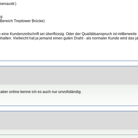
isenaustr.)
ig
 Bereich Treptower Brücke)
ine Kundenzeitschrift sei überflüssig. Oder der Qualitätsanspruch ist mittlerweile
uhalten. Vielleicht hat ja jemand einen guten Draht - als normaler Kunde wird das ja 
6
 aber online kenne ich es auch nur unvollständig.