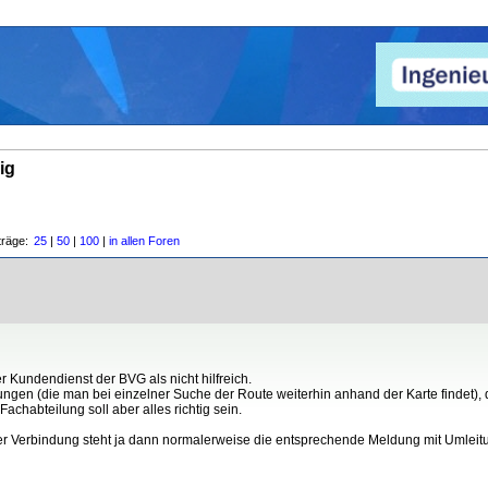
ig
träge:
25
|
50
|
100
|
in allen Foren
r Kundendienst der BVG als nicht hilfreich.
en (die man bei einzelner Suche der Route weiterhin anhand der Karte findet), die
chabteilung soll aber alles richtig sein.
 Verbindung steht ja dann normalerweise die entsprechende Meldung mit Umleitung 