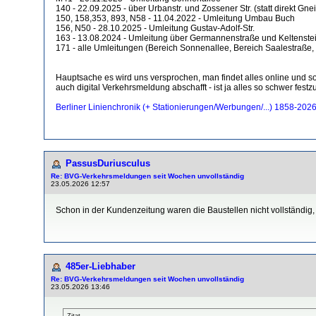
140 - 22.09.2025 - über Urbanstr. und Zossener Str. (statt direkt Gne
150, 158,353, 893, N58 - 11.04.2022 - Umleitung Umbau Buch
156, N50 - 28.10.2025 - Umleitung Gustav-Adolf-Str.
163 - 13.08.2024 - Umleitung über Germannenstraße und Keltenste
171 - alle Umleitungen (Bereich Sonnenallee, Bereich Saalestraße,
Hauptsache es wird uns versprochen, man findet alles online und so e
auch digital Verkehrsmeldung abschafft - ist ja alles so schwer festz
Berliner Linienchronik (+ Stationierungen/Werbungen/...) 1858-202
PassusDuriusculus
Re: BVG-Verkehrsmeldungen seit Wochen unvollständig
23.05.2026 12:57
Schon in der Kundenzeitung waren die Baustellen nicht vollständig,
485er-Liebhaber
Re: BVG-Verkehrsmeldungen seit Wochen unvollständig
23.05.2026 13:46
Zitat