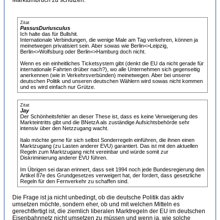
Marktumbruch zu schützen.
Zitat
PassusDuriusculus
Ich halte das für Bullshit.
Internationale Verbindungen, die wenige Male am Tag verkehren, können ja
meinetwegen privatisiert sein. Aber sowas wie Berlin<>Leipzig,
Berlin<>Wolfsburg oder Berlin<>Hamburg doch nicht.
Wenn es ein einheitliches Ticketsystem gibt (denkt die EU da nicht gerade für
internationale Fahrten drüber nach?), wo alle Unternehmen sich gegenseitig
anerkennen (wie in Verkehrsverbünden) meinetwegen. Aber bei unserer
deutschen Politik und unseren deutschen Wählern wird sowas nicht kommen
und es wird einfach nur Grütze.
Zitat
Jay
Der Schönheitsfehler an dieser These ist, dass es keine Verweigerung des
Markteintritts gibt und die BNetzA als zuständige Aufsichtsbehörde sehr
intensiv über den Netzzugang wacht.
Italo möchte gerne für sich selbst Sonderregeln einführen, die ihnen einen
Marktzugang (zu Lasten anderer EVU) garantiert. Das ist mit den aktuellen
Regeln zum Marktzugang nicht vereinbar und würde somit zur
Diskriminierung anderer EVU führen.
Im Übrigen sei daran erinnert, dass seit 1994 noch jede Bundesregierung den
Artikel 87e des Grundgesetzes verweigert hat, der fordert, dass gesetzliche
Regeln für den Fernverkehr zu schaffen sind.
Die Frage ist ja nicht unbedingt, ob die deutsche Politik das aktiv
umsetzen möchte, sondern eher, ob und mit welchen Mitteln es
gerechtfertigt ist, die ziemlich liberalen Marktregeln der EU im deutschen
Eisenbahnnetz nicht umsetzen zu müssen und wenn ja, wie solche