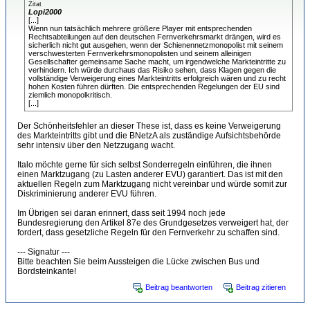
Zitat
Lopi2000
[...]
Wenn nun tatsächlich mehrere größere Player mit entsprechenden
Rechtsabteilungen auf den deutschen Fernverkehrsmarkt drängen, wird es
sicherlich nicht gut ausgehen, wenn der Schienennetzmonopolist mit seinem
verschwesterten Fernverkehrsmonopolisten und seinem alleinigen
Gesellschafter gemeinsame Sache macht, um irgendwelche Markteintritte zu
verhindern. Ich würde durchaus das Risiko sehen, dass Klagen gegen die
vollständige Verweigerung eines Markteintritts erfolgreich wären und zu recht
hohen Kosten führen dürften. Die entsprechenden Regelungen der EU sind
ziemlich monopolkritisch.
[...]
Der Schönheitsfehler an dieser These ist, dass es keine Verweigerung
des Markteintritts gibt und die BNetzA als zuständige Aufsichtsbehörde
sehr intensiv über den Netzzugang wacht.
Italo möchte gerne für sich selbst Sonderregeln einführen, die ihnen
einen Marktzugang (zu Lasten anderer EVU) garantiert. Das ist mit den
aktuellen Regeln zum Marktzugang nicht vereinbar und würde somit zur
Diskriminierung anderer EVU führen.
Im Übrigen sei daran erinnert, dass seit 1994 noch jede
Bundesregierung den Artikel 87e des Grundgesetzes verweigert hat, der
fordert, dass gesetzliche Regeln für den Fernverkehr zu schaffen sind.
--- Signatur ---
Bitte beachten Sie beim Aussteigen die Lücke zwischen Bus und
Bordsteinkante!
Beitrag beantworten
Beitrag zitieren