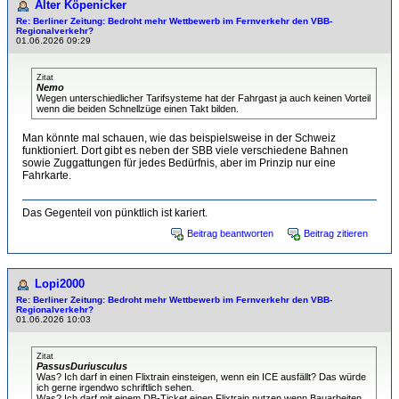
Alter Köpenicker
Re: Berliner Zeitung: Bedroht mehr Wettbewerb im Fernverkehr den VBB-
Regionalverkehr?
01.06.2026 09:29
Zitat
Nemo
Wegen unterschiedlicher Tarifsysteme hat der Fahrgast ja auch keinen Vorteil
wenn die beiden Schnellzüge einen Takt bilden.
Man könnte mal schauen, wie das beispielsweise in der Schweiz
funktioniert. Dort gibt es neben der SBB viele verschiedene Bahnen
sowie Zuggattungen für jedes Bedürfnis, aber im Prinzip nur eine
Fahrkarte.
Das Gegenteil von pünktlich ist kariert.
Beitrag beantworten
Beitrag zitieren
Lopi2000
Re: Berliner Zeitung: Bedroht mehr Wettbewerb im Fernverkehr den VBB-
Regionalverkehr?
01.06.2026 10:03
Zitat
PassusDuriusculus
Was? Ich darf in einen Flixtrain einsteigen, wenn ein ICE ausfällt? Das würde
ich gerne irgendwo schriftlich sehen.
Was? Ich darf mit einem DB-Ticket einen Flixtrain nutzen wenn Bauarbeiten