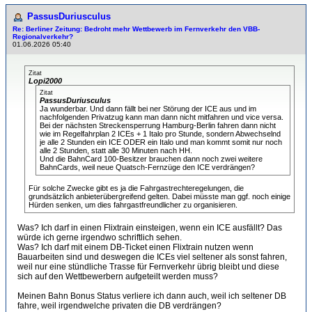
PassusDuriusculus
Re: Berliner Zeitung: Bedroht mehr Wettbewerb im Fernverkehr den VBB-
Regionalverkehr?
01.06.2026 05:40
Zitat
Lopi2000
Zitat
PassusDuriusculus
Ja wunderbar. Und dann fällt bei ner Störung der ICE aus und im
nachfolgenden Privatzug kann man dann nicht mitfahren und vice versa.
Bei der nächsten Streckensperrung Hamburg-Berlin fahren dann nicht
wie im Regelfahrplan 2 ICEs + 1 Italo pro Stunde, sondern Abwechselnd
je alle 2 Stunden ein ICE ODER ein Italo und man kommt somit nur noch
alle 2 Stunden, statt alle 30 Minuten nach HH.
Und die BahnCard 100-Besitzer brauchen dann noch zwei weitere
BahnCards, weil neue Quatsch-Fernzüge den ICE verdrängen?
Für solche Zwecke gibt es ja die Fahrgastrechteregelungen, die
grundsätzlich anbieterübergreifend gelten. Dabei müsste man ggf. noch einige
Hürden senken, um dies fahrgastfreundlicher zu organisieren.
Was? Ich darf in einen Flixtrain einsteigen, wenn ein ICE ausfällt? Das
würde ich gerne irgendwo schriftlich sehen.
Was? Ich darf mit einem DB-Ticket einen Flixtrain nutzen wenn
Bauarbeiten sind und deswegen die ICEs viel seltener als sonst fahren,
weil nur eine stündliche Trasse für Fernverkehr übrig bleibt und diese
sich auf den Wettbewerbern aufgeteilt werden muss?
Meinen Bahn Bonus Status verliere ich dann auch, weil ich seltener DB
fahre, weil irgendwelche privaten die DB verdrängen?