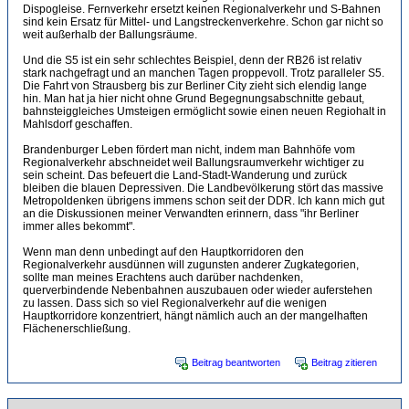
Dispogleise. Fernverkehr ersetzt keinen Regionalverkehr und S-Bahnen
sind kein Ersatz für Mittel- und Langstreckenverkehre. Schon gar nicht so
weit außerhalb der Ballungsräume.
Und die S5 ist ein sehr schlechtes Beispiel, denn der RB26 ist relativ
stark nachgefragt und an manchen Tagen proppevoll. Trotz paralleler S5.
Die Fahrt von Strausberg bis zur Berliner City zieht sich elendig lange
hin. Man hat ja hier nicht ohne Grund Begegnungsabschnitte gebaut,
bahnsteiggleiches Umsteigen ermöglicht sowie einen neuen Regiohalt in
Mahlsdorf geschaffen.
Brandenburger Leben fördert man nicht, indem man Bahnhöfe vom
Regionalverkehr abschneidet weil Ballungsraumverkehr wichtiger zu
sein scheint. Das befeuert die Land-Stadt-Wanderung und zurück
bleiben die blauen Depressiven. Die Landbevölkerung stört das massive
Metropoldenken übrigens immens schon seit der DDR. Ich kann mich gut
an die Diskussionen meiner Verwandten erinnern, dass "ihr Berliner
immer alles bekommt".
Wenn man denn unbedingt auf den Hauptkorridoren den
Regionalverkehr ausdünnen will zugunsten anderer Zugkategorien,
sollte man meines Erachtens auch darüber nachdenken,
querverbindende Nebenbahnen auszubauen oder wieder auferstehen
zu lassen. Dass sich so viel Regionalverkehr auf die wenigen
Hauptkorridore konzentriert, hängt nämlich auch an der mangelhaften
Flächenerschließung.
Beitrag beantworten
Beitrag zitieren