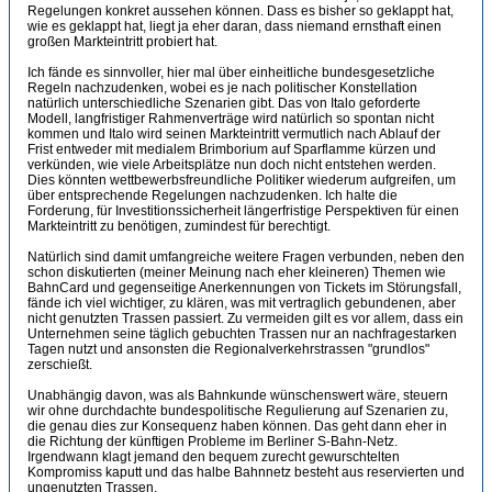
Regelungen konkret aussehen können. Dass es bisher so geklappt hat,
wie es geklappt hat, liegt ja eher daran, dass niemand ernsthaft einen
großen Markteintritt probiert hat.
Ich fände es sinnvoller, hier mal über einheitliche bundesgesetzliche
Regeln nachzudenken, wobei es je nach politischer Konstellation
natürlich unterschiedliche Szenarien gibt. Das von Italo geforderte
Modell, langfristiger Rahmenverträge wird natürlich so spontan nicht
kommen und Italo wird seinen Markteintritt vermutlich nach Ablauf der
Frist entweder mit medialem Brimborium auf Sparflamme kürzen und
verkünden, wie viele Arbeitsplätze nun doch nicht entstehen werden.
Dies könnten wettbewerbsfreundliche Politiker wiederum aufgreifen, um
über entsprechende Regelungen nachzudenken. Ich halte die
Forderung, für Investitionssicherheit längerfristige Perspektiven für einen
Markteintritt zu benötigen, zumindest für berechtigt.
Natürlich sind damit umfangreiche weitere Fragen verbunden, neben den
schon diskutierten (meiner Meinung nach eher kleineren) Themen wie
BahnCard und gegenseitige Anerkennungen von Tickets im Störungsfall,
fände ich viel wichtiger, zu klären, was mit vertraglich gebundenen, aber
nicht genutzten Trassen passiert. Zu vermeiden gilt es vor allem, dass ein
Unternehmen seine täglich gebuchten Trassen nur an nachfragestarken
Tagen nutzt und ansonsten die Regionalverkehrstrassen "grundlos"
zerschießt.
Unabhängig davon, was als Bahnkunde wünschenswert wäre, steuern
wir ohne durchdachte bundespolitische Regulierung auf Szenarien zu,
die genau dies zur Konsequenz haben können. Das geht dann eher in
die Richtung der künftigen Probleme im Berliner S-Bahn-Netz.
Irgendwann klagt jemand den bequem zurecht gewurschtelten
Kompromiss kaputt und das halbe Bahnnetz besteht aus reservierten und
ungenutzten Trassen.