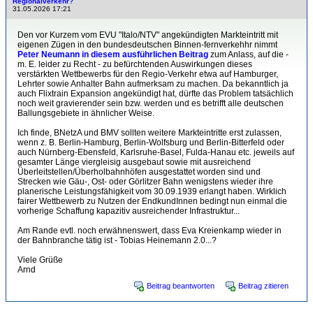
Regionalverkehr?
31.05.2026 17:21
Den vor Kurzem vom EVU "Italo/NTV" angekündigten Markteintritt mit
eigenen Zügen in den bundesdeutschen Binnen-fernverkehhr nimmt
Peter Neumann in diesem ausführlichen Beitrag
zum Anlass, auf die -
m. E. leider zu Recht - zu befürchtenden Auswirkungen dieses
verstärkten Wettbewerbs für den Regio-Verkehr etwa auf Hamburger,
Lehrter sowie Anhalter Bahn aufmerksam zu machen. Da bekanntlich ja
auch Flixtrain Expansion angekündigt hat, dürfte das Problem tatsächlich
noch weit gravierender sein bzw. werden und es betrifft alle deutschen
Ballungsgebiete in ähnlicher Weise.
Ich finde, BNetzA und BMV sollten weitere Markteintritte erst zulassen,
wenn z. B. Berlin-Hamburg, Berlin-Wolfsburg und Berlin-Bitterfeld oder
auch Nürnberg-Ebensfeld, Karlsruhe-Basel, Fulda-Hanau etc. jeweils auf
gesamter Länge viergleisig ausgebaut sowie mit ausreichend
Überleitstellen/Überholbahnhöfen ausgestattet worden sind und
Strecken wie Gäu-, Ost- oder Görlitzer Bahn wenigstens wieder ihre
planerische Leistungsfähigkeit vom 30.09.1939 erlangt haben. Wirklich
fairer Wettbewerb zu Nutzen der EndkundInnen bedingt nun einmal die
vorherige Schaffung kapazitiv ausreichender Infrastruktur...
Am Rande evtl. noch erwähnenswert, dass Eva Kreienkamp wieder in
der Bahnbranche tätig ist - Tobias Heinemann 2.0...?
Viele Grüße
Arnd
Beitrag beantworten
Beitrag zitieren