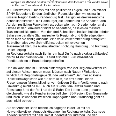
komplett im MIV und bei den rechtsblaubraun Versifften um Frau Weidel sowie
die Herren Chrupalla und Höcke haben...
M.E. übertreibst Du massiv mit den politischen Folgen und auch mit der
SPNV-Bedeutung für den ländlichen Raum. Manchen wir es mal in
unserer Region Berlin-Brandenburg fest. Hier gibt es drei wesentliche
Schnellfahrstrecken, die Hamburger, die Lehrter und die Anhalter Bahn.
Auf den restlichen Fernverkehrsstrecken wie nach Dresden oder an die
Ostsee ist der Fernverkehr nicht so bedeutend, dass es da massive
Trassenkonflikte geben. Von den drei Schnellfahrstrecken hat die Lehrter
Bahn eine parallele Stammstrecke für Regional- und Güterzüge, die -
wenn man sie richtig ausbaut - eine volle Verkehrstrennung ermöglicht.
Es bleiben also zwei Schnellfahrstrecken mit relevanten
Trassenkonflikten, die Ausbaustrecken Richtung Hamburg und Richtung
Halle/ Leipzig.
Im Regionalverkehr nach Berlin rein hast Du (je nach exakter zählweise)
bis zu 14 Pendlerstrecken. Es sind also nur 15-20 Prozent der
Pendlerachsen in Brandenburg betroffen.
Und da kann man m.E. schon hinterfragen, wie viel Regionalverkehr es
auf diesen Achsen geben muss. Müssen nach Nauen / Finkenkrug
wirklich fünf Regionalzüge je Stunde verkehren? Darunter so kleine
Dieseltriebwägelchen wie auf dem RE6, die erst einmal einen
Riesenumweg fahren. Mit einer vernünftigen S-Bahn-Verlängerung nach
Finkenkrug reicht da m.E. auch ein 30-Minuten-Takt für Nauen und
Brieselang. Und der Rest hat die S-Bahn. Die Leben dann genauso
gleichwertig wie die Pendler in der östlichen S5-Region. Den Gemeinden
und ihren Bewohnern zwischen Hoppegarten und Strausberg geht es
auch nicht schlecht.
Auf der Anhalter Bahn rechne ich dagegen in der Tat mit der
Notwendigkeit von Angebotskürzungen im Regionalverkehr. Das neue
Angebotskonzept mit dem Halbstundentakt bis Jüterbog und den