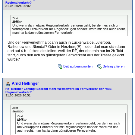
Regionalverkehr?
31.05.2026 20:02
Zitat
M48er
Und wenn dann etwas Regionalverkehr verloren geht, bei dem es sich um
verkappten Fernverkehr mit Regionalzügen handelt, wäre mir das auch recht,
man hat ja dann günstigeren Fernverkehr.
Und der Fernverkehr hält dann auch in Luckenwalde, Jüterbog,
Rathenow und Stendal? Oder in Herzberg(E) – oder darf man sich dann
dort auf 4-h-Lücken einstellen, weil der RE, der ohnehin nur im 2h-Takt
fährt, durch den ach so günstigeren Fernverkehr aus der Trasse gekickt
wurde?
Beitrag beantworten
Beitrag zitieren
Arnd Hellinger
Re: Berliner Zeitung: Bedroht mehr Wettbewerb im Fernverkehr den VBB-
Regionalverkehr?
31.05.2026 20:51
Zitat
Jumbo
Zitat
M48er
Und wenn dann etwas Regionalverkehr verloren geht, bei dem es sich
um verkappten Fernverkehr mit Regionalzügen handelt, wäre mir das
auch recht, man hat ja dann günstigeren Fernverkehr.