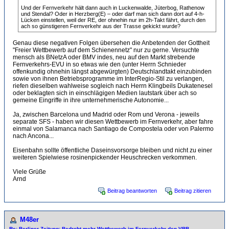
Und der Fernverkehr hält dann auch in Luckenwalde, Jüterbog, Rathenow
und Stendal? Oder in Herzberg(E) – oder darf man sich dann dort auf 4-h-
Lücken einstellen, weil der RE, der ohnehin nur im 2h-Takt fährt, durch den
ach so günstigeren Fernverkehr aus der Trasse gekickt wurde?
Genau diese negativen Folgen übersehen die Anbetenden der Gottheit
"Freier Wettbewerb auf dem Schienennetz" nur zu gerne. Versuchte
mensch als BNetzA oder BMV indes, neu auf den Markt strebende
Fernverkehrs-EVU in so etwas wie den (unter Herrn Schnieder
offenkundig ohnehin längst abgewürgten) Deutschlandtakt einzubinden
sowie von ihnen Betriebsprogramme im InterRegio-Stil zu verlangen,
riefen dieselben wahlweise sogleich nach Herrn Klingbeils Dukatenesel
oder beklagten sich in einschlägigen Medien lautstark über ach so
gemeine Eingriffe in ihre unternehmerische Autonomie...
Ja, zwischen Barcelona und Madrid oder Rom und Verona - jeweils
separate SFS - haben wir diesen Wettbewerb im Fernverkehr, aber fahre
einmal von Salamanca nach Santiago de Compostela oder von Palermo
nach Ancona...
Eisenbahn sollte öffentliche Daseinsvorsorge bleiben und nicht zu einer
weiteren Spielwiese rosinenpickender Heuschrecken verkommen.
Viele Grüße
Arnd
Beitrag beantworten
Beitrag zitieren
M48er
Re: Berliner Zeitung: Bedroht mehr Wettbewerb im Fernverkehr den VBB-