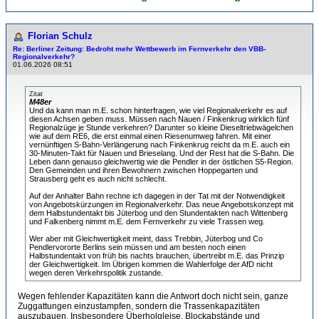
Florian Schulz
Re: Berliner Zeitung: Bedroht mehr Wettbewerb im Fernverkehr den VBB-
Regionalverkehr?
01.06.2026 08:51
Zitat
M48er
Und da kann man m.E. schon hinterfragen, wie viel Regionalverkehr es auf
diesen Achsen geben muss. Müssen nach Nauen / Finkenkrug wirklich fünf
Regionalzüge je Stunde verkehren? Darunter so kleine Dieseltriebwägelchen
wie auf dem RE6, die erst einmal einen Riesenumweg fahren. Mit einer
vernünftigen S-Bahn-Verlängerung nach Finkenkrug reicht da m.E. auch ein
30-Minuten-Takt für Nauen und Brieselang. Und der Rest hat die S-Bahn. Die
Leben dann genauso gleichwertig wie die Pendler in der östlichen S5-Region.
Den Gemeinden und ihren Bewohnern zwischen Hoppegarten und
Strausberg geht es auch nicht schlecht.
Auf der Anhalter Bahn rechne ich dagegen in der Tat mit der Notwendigkeit
von Angebotskürzungen im Regionalverkehr. Das neue Angebotskonzept mit
dem Halbstundentakt bis Jüterbog und den Stundentakten nach Wittenberg
und Falkenberg nimmt m.E. dem Fernverkehr zu viele Trassen weg.
Wer aber mit Gleichwertigkeit meint, dass Trebbin, Jüterbog und Co
Pendlervororte Berlins sein müssen und am besten noch einen
Halbstundentakt von früh bis nachts brauchen, übertreibt m.E. das Prinzip
der Gleichwertigkeit. Im Übrigen kommen die Wahlerfolge der AfD nicht
wegen deren Verkehrspolitik zustande.
Wegen fehlender Kapazitäten kann die Antwort doch nicht sein, ganze
Zuggattungen einzustampfen, sondern die Trassenkapazitäten
auszubauen. Insbesondere Überholgleise, Blockabstände und