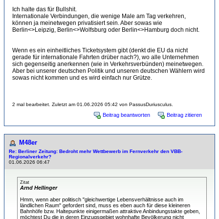
Ich halte das für Bullshit.
Internationale Verbindungen, die wenige Male am Tag verkehren,
können ja meinetwegen privatisiert sein. Aber sowas wie
Berlin<>Leipzig, Berlin<>Wolfsburg oder Berlin<>Hamburg doch nicht.
Wenn es ein einheitliches Ticketsystem gibt (denkt die EU da nicht
gerade für internationale Fahrten drüber nach?), wo alle Unternehmen
sich gegenseitig anerkennen (wie in Verkehrsverbünden) meinetwegen.
Aber bei unserer deutschen Politik und unseren deutschen Wählern wird
sowas nicht kommen und es wird einfach nur Grütze.
2 mal bearbeitet. Zuletzt am 01.06.2026 05:42 von PassusDuriusculus.
Beitrag beantworten
Beitrag zitieren
M48er
Re: Berliner Zeitung: Bedroht mehr Wettbewerb im Fernverkehr den VBB-
Regionalverkehr?
01.06.2026 06:47
Zitat
Arnd Hellinger
Hmm, wenn aber politisch "gleichwertige Lebensverhältnisse auch im
ländlichen Raum" gefordert sind, muss es eben auch für diese kleineren
Bahnhöfe bzw. Haltepunkte einigermaßen attraktive Anbindungstakte geben,
möchtest Du die in deren Einzugsgebiet wohnhafte Bevölkerung nicht