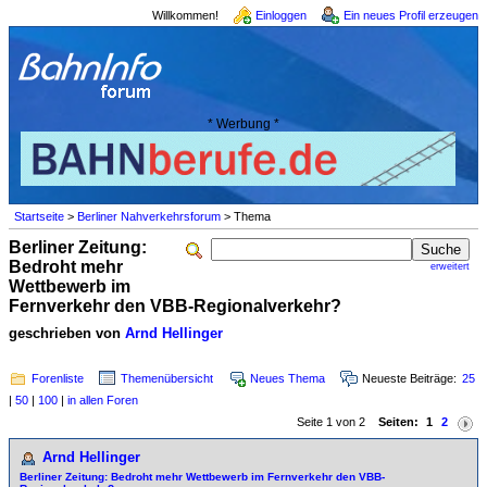
Willkommen!
Einloggen
Ein neues Profil erzeugen
* Werbung *
Startseite
>
Berliner Nahverkehrsforum
> Thema
Berliner Zeitung:
Bedroht mehr
erweitert
Wettbewerb im
Fernverkehr den VBB-Regionalverkehr?
geschrieben von
Arnd Hellinger
Forenliste
Themenübersicht
Neues Thema
Neueste Beiträge:
25
|
50
|
100
|
in allen Foren
Seite 1 von 2
Seiten:
1
2
Arnd Hellinger
Berliner Zeitung: Bedroht mehr Wettbewerb im Fernverkehr den VBB-