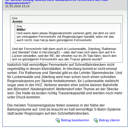
Regionalverkehr?
31.05.2026 23:15
Zitat
Jumbo
Zitat
M48er
Und wenn dann etwas Regionalverkehr verloren geht, bei dem es sich
um verkappten Fernverkehr mit Regionalzügen handelt, wäre mir das
auch recht, man hat ja dann günstigeren Fernverkehr.
Und der Fernverkehr hält dann auch in Luckenwalde, Jüterbog, Rathenow
und Stendal? Oder in Herzberg(E) – oder darf man sich dann dort auf 4-h-
Lücken einstellen, weil der RE, der ohnehin nur im 2h-Takt fährt, durch den
ach so günstigeren Fernverkehr aus der Trasse gekickt wurde?
Natürlich hält vernünftiger Fernverkehr auf Schnellfahrstrecken nicht
regelmäßig in diesen Kleinstädten. In Herzberg kommt er nicht einmal
vorbei. Für Rathenow und Stendal gibt es die Lehrter Stammstrecke. Und
für Luckenwalde und Jüterbog wird man schon noch einen schnellen
Regionalexpress pro Stunde hinbekommen, für Luckenwalde vielleicht
sogar zwei in der HVZ. Verlierer werden eher solche kleinen Bahnhöfe
wie Blönsdorf, Niedergörsdorf, Woltersdorf oder Thyrow an der Strecke
sein. Die Halte da kosten richtig Trassenkapazität und werden noch mehr
unter Druck kommen.
Die meisten Trassenengpässe treten sowieso in der Nähe der
Ballungsräume auf. Und da braucht es halt vernünftige S-Bahn-Systeme
statt lauter Regiozügen auf den Schnellfahrstrecken.
Beitrag beantworten
Beitrag zitieren