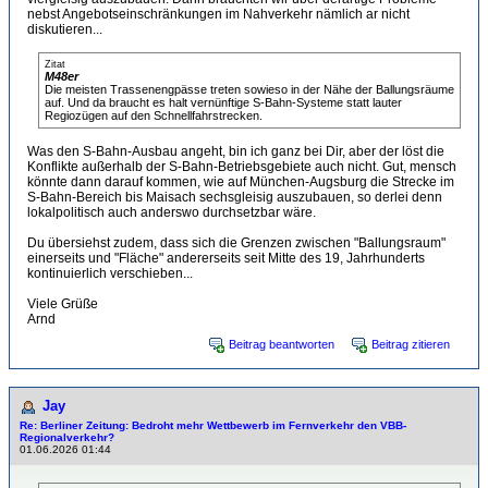
nebst Angebotseinschränkungen im Nahverkehr nämlich ar nicht
diskutieren...
Zitat
M48er
Die meisten Trassenengpässe treten sowieso in der Nähe der Ballungsräume
auf. Und da braucht es halt vernünftige S-Bahn-Systeme statt lauter
Regiozügen auf den Schnellfahrstrecken.
Was den S-Bahn-Ausbau angeht, bin ich ganz bei Dir, aber der löst die
Konflikte außerhalb der S-Bahn-Betriebsgebiete auch nicht. Gut, mensch
könnte dann darauf kommen, wie auf München-Augsburg die Strecke im
S-Bahn-Bereich bis Maisach sechsgleisig auszubauen, so derlei denn
lokalpolitisch auch anderswo durchsetzbar wäre.
Du übersiehst zudem, dass sich die Grenzen zwischen "Ballungsraum"
einerseits und "Fläche" andererseits seit Mitte des 19, Jahrhunderts
kontinuierlich verschieben...
Viele Grüße
Arnd
Beitrag beantworten
Beitrag zitieren
Jay
Re: Berliner Zeitung: Bedroht mehr Wettbewerb im Fernverkehr den VBB-
Regionalverkehr?
01.06.2026 01:44