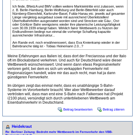
Ich finde, BNetzA und BMV sollten weitere Markteintritte erst zulassen, wenn
z. B. Berlin-Hamburg, Berlin-Wolfsburg und Berlin-Bitterfeld oder auch
Nürnberg-Ebensfeld, Karlsruhe-Basel, Fulda-Hanau etc. jeweils auf gesamter
Länge viergleisig ausgebaut sowie mit ausreichend Überleitstellen/
Überholbahnhöfen ausgestattet worden sind und Strecken wie Gäu-, Ost-
oder Görlitzer Bahn wenigstens wieder ihre planerische Leistungsfähigkeit
vom 30.09.1939 erlangt haben. Wirklich fairer Wettbewerb zu Nutzen der
EndkundInnen bedingt nun einmal die vorherige Schaffung kapazitiv
ausreichender Infrastruktur...
Am Rande evtl. noch erwähnenswert, dass Eva Kreienkamp wieder in der
Bahnbranche tätig ist - Tobias Heinemann 2.0...?
Meine Erfahrungen aus Italien ist, dass dort der Freciarossa und der Italo
oft im Blockabstand verkehren. Und auch für Deutschland wäre dieser
Wettbewerb wünschenswert. Und wenn dann etwas Regionalverkehr
verloren geht, bei dem es sich um verkappten Fernverkehr mit
Regionalzügen handelt, wäre mir das auch recht, man hat ja dann
günstigeren Fernverkehr.
Im übrigen zeigt das einmal mehr, dass es unabhängige S-Bahn-
Systeme im Vorortverkehr braucht. Wer aber Wettbewerber darauf
vertrösten will, dass man erst eine S-Bahn nach Falkensee hat (Projekt
i2100 plus), versündigt sich durch unterbliebenen Wettbewerb am
Eisenbahnverkehr in Deutschland.
Beitrag beantworten
Beitrag zitieren
Heidekraut
Re: Berliner Zeitung: Bedroht mehr Wettbewerb im Fernverkehr den VBB-