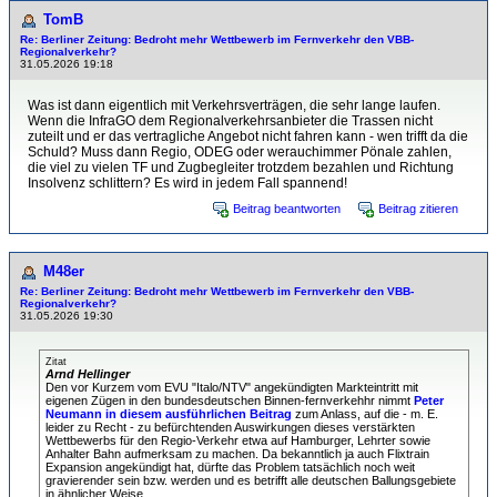
TomB
Re: Berliner Zeitung: Bedroht mehr Wettbewerb im Fernverkehr den VBB-
Regionalverkehr?
31.05.2026 19:18
Was ist dann eigentlich mit Verkehrsverträgen, die sehr lange laufen.
Wenn die InfraGO dem Regionalverkehrsanbieter die Trassen nicht
zuteilt und er das vertragliche Angebot nicht fahren kann - wen trifft da die
Schuld? Muss dann Regio, ODEG oder werauchimmer Pönale zahlen,
die viel zu vielen TF und Zugbegleiter trotzdem bezahlen und Richtung
Insolvenz schlittern? Es wird in jedem Fall spannend!
Beitrag beantworten
Beitrag zitieren
M48er
Re: Berliner Zeitung: Bedroht mehr Wettbewerb im Fernverkehr den VBB-
Regionalverkehr?
31.05.2026 19:30
Zitat
Arnd Hellinger
Den vor Kurzem vom EVU "Italo/NTV" angekündigten Markteintritt mit
eigenen Zügen in den bundesdeutschen Binnen-fernverkehhr nimmt
Peter
Neumann in diesem ausführlichen Beitrag
zum Anlass, auf die - m. E.
leider zu Recht - zu befürchtenden Auswirkungen dieses verstärkten
Wettbewerbs für den Regio-Verkehr etwa auf Hamburger, Lehrter sowie
Anhalter Bahn aufmerksam zu machen. Da bekanntlich ja auch Flixtrain
Expansion angekündigt hat, dürfte das Problem tatsächlich noch weit
gravierender sein bzw. werden und es betrifft alle deutschen Ballungsgebiete
in ähnlicher Weise.