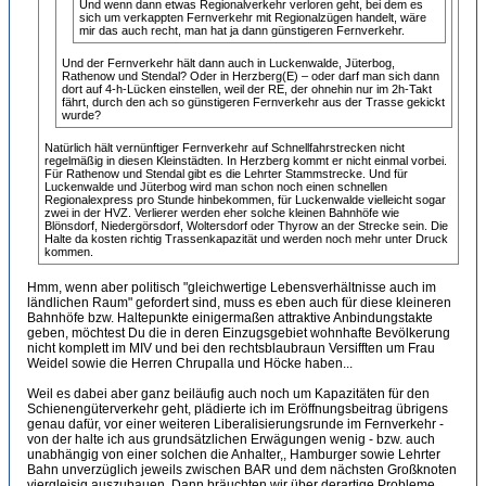
Und wenn dann etwas Regionalverkehr verloren geht, bei dem es
sich um verkappten Fernverkehr mit Regionalzügen handelt, wäre
mir das auch recht, man hat ja dann günstigeren Fernverkehr.
Und der Fernverkehr hält dann auch in Luckenwalde, Jüterbog,
Rathenow und Stendal? Oder in Herzberg(E) – oder darf man sich dann
dort auf 4-h-Lücken einstellen, weil der RE, der ohnehin nur im 2h-Takt
fährt, durch den ach so günstigeren Fernverkehr aus der Trasse gekickt
wurde?
Natürlich hält vernünftiger Fernverkehr auf Schnellfahrstrecken nicht
regelmäßig in diesen Kleinstädten. In Herzberg kommt er nicht einmal vorbei.
Für Rathenow und Stendal gibt es die Lehrter Stammstrecke. Und für
Luckenwalde und Jüterbog wird man schon noch einen schnellen
Regionalexpress pro Stunde hinbekommen, für Luckenwalde vielleicht sogar
zwei in der HVZ. Verlierer werden eher solche kleinen Bahnhöfe wie
Blönsdorf, Niedergörsdorf, Woltersdorf oder Thyrow an der Strecke sein. Die
Halte da kosten richtig Trassenkapazität und werden noch mehr unter Druck
kommen.
Hmm, wenn aber politisch "gleichwertige Lebensverhältnisse auch im
ländlichen Raum" gefordert sind, muss es eben auch für diese kleineren
Bahnhöfe bzw. Haltepunkte einigermaßen attraktive Anbindungstakte
geben, möchtest Du die in deren Einzugsgebiet wohnhafte Bevölkerung
nicht komplett im MIV und bei den rechtsblaubraun Versifften um Frau
Weidel sowie die Herren Chrupalla und Höcke haben...
Weil es dabei aber ganz beiläufig auch noch um Kapazitäten für den
Schienengüterverkehr geht, plädierte ich im Eröffnungsbeitrag übrigens
genau dafür, vor einer weiteren Liberalisierungsrunde im Fernverkehr -
von der halte ich aus grundsätzlichen Erwägungen wenig - bzw. auch
unabhängig von einer solchen die Anhalter,, Hamburger sowie Lehrter
Bahn unverzüglich jeweils zwischen BAR und dem nächsten Großknoten
viergleisig auszubauen. Dann bräuchten wir über derartige Probleme