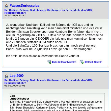
PassusDuriusculus
Re: Berliner Zeitung: Bedroht mehr Wettbewerb im Fernverkehr den VBB-
Regionalverkehr?
31.05.2026 23:55
Ja wunderbar. Und dann fällt bei ner Störung der ICE aus und im
nachfolgenden Privatzug kann man dann nicht mitfahren und vice versa.
Bei der nächsten Streckensperrung Hamburg-Berlin fahren dann nicht
wie im Regelfahrplan 2 ICEs + 1 Italo pro Stunde, sondern Abwechselnd
je alle 2 Stunden ein ICE ODER ein Italo und man kommt somit nur noch
alle 2 Stunden, statt alle 30 Minuten nach HH.
Und die BahnCard 100-Besitzer brauchen dann noch zwei weitere
BahnCards, weil neue Quatsch-Fernzüge den ICE verdrängen?
Ich hoffe, dass sich das alles wieder im Sande verläuft.
Beitrag beantworten
Beitrag zitieren
Lopi2000
Re: Berliner Zeitung: Bedroht mehr Wettbewerb im Fernverkehr den VBB-
Regionalverkehr?
01.06.2026 00:03
Zitat
Arnd Hellinger
Ich finde, BNetzA und BMV sollten weitere Markteintritte erst zulassen, wenn
z. B. Berlin-Hamburg, Berlin-Wolfsburg und Berlin-Bitterfeld oder auch
Nürnberg-Ebensfeld, Karlsruhe-Basel, Fulda-Hanau etc. jeweils auf gesamter
Länge viergleisig ausgebaut sowie mit ausreichend Überleitstellen/