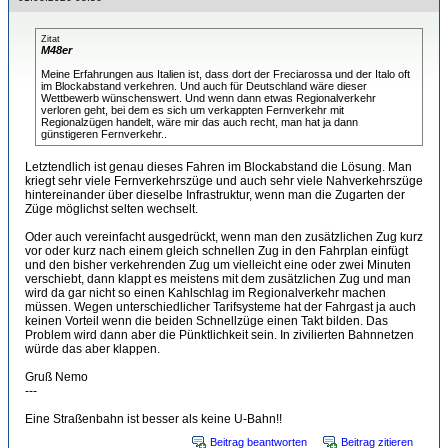
Zitat
M48er
Meine Erfahrungen aus Italien ist, dass dort der Freciarossa und der Italo oft
im Blockabstand verkehren. Und auch für Deutschland wäre dieser
Wettbewerb wünschenswert. Und wenn dann etwas Regionalverkehr
verloren geht, bei dem es sich um verkappten Fernverkehr mit
Regionalzügen handelt, wäre mir das auch recht, man hat ja dann
günstigeren Fernverkehr..
Letztendlich ist genau dieses Fahren im Blockabstand die Lösung. Man
kriegt sehr viele Fernverkehrszüge und auch sehr viele Nahverkehrszüge
hintereinander über dieselbe Infrastruktur, wenn man die Zugarten der
Züge möglichst selten wechselt.
Oder auch vereinfacht ausgedrückt, wenn man den zusätzlichen Zug kurz
vor oder kurz nach einem gleich schnellen Zug in den Fahrplan einfügt
und den bisher verkehrenden Zug um vielleicht eine oder zwei Minuten
verschiebt, dann klappt es meistens mit dem zusätzlichen Zug und man
wird da gar nicht so einen Kahlschlag im Regionalverkehr machen
müssen. Wegen unterschiedlicher Tarifsysteme hat der Fahrgast ja auch
keinen Vorteil wenn die beiden Schnellzüge einen Takt bilden. Das
Problem wird dann aber die Pünktlichkeit sein. In zivilierten Bahnnetzen
würde das aber klappen.
Gruß Nemo
---
Eine Straßenbahn ist besser als keine U-Bahn!!
Beitrag beantworten
Beitrag zitieren