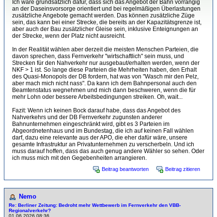
Ich wäre grundsätzlich dafür, dass sich das Angebot der Bahn vorrangig
an der Daseinsvorsorge orientiert und bei regelmäßigen Überlastungen
zusätzliche Angebote gemacht werden. Das können zusätzliche Züge
sein, das kann bei einer Strecke, die bereits an der Kapazitätsgrenze ist,
aber auch der Bau zusätzlicher Gleise sein, inklusive Enteignungen an
der Strecke, wenn der Platz nicht ausreicht.
In der Realität wählen aber derzeit die meisten Menschen Parteien, die
davon sprechen, dass Fernverkehr "wirtschaftlich" sein muss, und
Strecken für den Nahverkehr nur ausgebaut/erhalten werden, wenn der
NKF > 1 ist. So lange diese Parteien die Mehrheiten haben, den Erhalt
des Quasi-Monopols der DB fordern, hat was von "Wasch mir den Pelz,
aber mach mich nicht nass". Da kann ich dem Bahnpersonal auch den
Beamtenstatus wegnehmen und mich dann beschweren, wenn die für
mehr Lohn oder bessere Arbeitsbedingungen streiken. Oh, wait...
Fazit: Wenn ich keinen Bock darauf habe, dass das Angebot des
Nahverkehrs und der DB Fernverkehr zugunsten anderer
Bahnunternehmen eingeschränkt wird, gibt es 3 Parteien im
Abgeordnetenhaus und im Bundestag, die ich auf keinen Fall wählen
darf, dazu eine relevante aus der APO, die eher dafür wäre, unsere
gesamte Infrastruktur an Privatunternehmen zu verscherbeln. Und ich
muss darauf hoffen, dass das auch genug andere Wähler so sehen. Oder
ich muss mich mit den Gegebenheiten arrangieren.
Beitrag beantworten
Beitrag zitieren
Nemo
Re: Berliner Zeitung: Bedroht mehr Wettbewerb im Fernverkehr den VBB-
Regionalverkehr?
01.06.2026 08:36