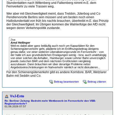
Stundentakten nach Wittenberg und Falkenberg nimmt m.E. dem
Fernverkehr zu viele Trassen weg.
Wer aber mit Gleichwertigkeit meint, dass Trebbin, Jüterbog und Co
Pendlervororte Berlins sein müssen und am besten noch einen
Halbstundentakt von früh bis nachts brauchen, übertreibt m.E. das Prinzip
der Gleichwertigkeit. Im Übrigen kommen die Wahlerfolge der AfD nicht
wegen deren Verkehrspolitik zustande.
Zitat
Arnd Hellinger
Weil es dabei aber ganz beiläufig auch noch um Kapazitäten für den
Schienengüterverkehr geht, plädierte ich im Eröffnungsbeitrag übrigens
genau dafür, vor einer weiteren Liberalisierungsrunde im Fernverkehr - von
der halte ich aus grundsätzlichen Erwägungen wenig - bzw. auch unabhängig
von einer solchen die Anhalter,, Hamburger sowie Lehrter Bahn unverzüglich
jeweils zwischen BAR und dem nächsten Großknoten viergleisig
auszubauen. Dann bräuchten wir über derartige Probleme nebst
Angebotseinschränkungen im Nahverkehr nämlich ar nicht diskutieren...
Für den Schienengüterverkehr gibt es andere Korridore. BAR, Wetzlarer
Bahn mit Seddin und Co.
Beitrag beantworten
Beitrag zitieren
VvJ-Ente
Re: Berliner Zeitung: Bedroht mehr Wettbewerb im Fernverkehr den VBB-
Regionalverkehr?
01.06.2026 07:57