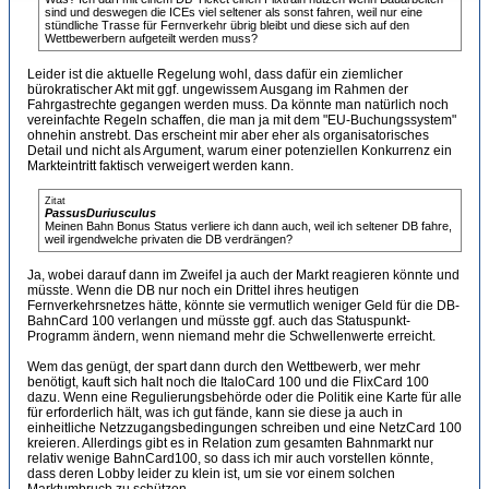
sind und deswegen die ICEs viel seltener als sonst fahren, weil nur eine
stündliche Trasse für Fernverkehr übrig bleibt und diese sich auf den
Wettbewerbern aufgeteilt werden muss?
Leider ist die aktuelle Regelung wohl, dass dafür ein ziemlicher
bürokratischer Akt mit ggf. ungewissem Ausgang im Rahmen der
Fahrgastrechte gegangen werden muss. Da könnte man natürlich noch
vereinfachte Regeln schaffen, die man ja mit dem "EU-Buchungssystem"
ohnehin anstrebt. Das erscheint mir aber eher als organisatorisches
Detail und nicht als Argument, warum einer potenziellen Konkurrenz ein
Markteintritt faktisch verweigert werden kann.
Zitat
PassusDuriusculus
Meinen Bahn Bonus Status verliere ich dann auch, weil ich seltener DB fahre,
weil irgendwelche privaten die DB verdrängen?
Ja, wobei darauf dann im Zweifel ja auch der Markt reagieren könnte und
müsste. Wenn die DB nur noch ein Drittel ihres heutigen
Fernverkehrsnetzes hätte, könnte sie vermutlich weniger Geld für die DB-
BahnCard 100 verlangen und müsste ggf. auch das Statuspunkt-
Programm ändern, wenn niemand mehr die Schwellenwerte erreicht.
Wem das genügt, der spart dann durch den Wettbewerb, wer mehr
benötigt, kauft sich halt noch die ItaloCard 100 und die FlixCard 100
dazu. Wenn eine Regulierungsbehörde oder die Politik eine Karte für alle
für erforderlich hält, was ich gut fände, kann sie diese ja auch in
einheitliche Netzzugangsbedingungen schreiben und eine NetzCard 100
kreieren. Allerdings gibt es in Relation zum gesamten Bahnmarkt nur
relativ wenige BahnCard100, so dass ich mir auch vorstellen könnte,
dass deren Lobby leider zu klein ist, um sie vor einem solchen