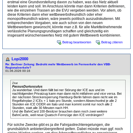
erstmal eine Grundvorstellung davon zu haben, was das Netz aktuell
leisten kann und soll. Im Anschluss könnte man dann Kriterien definieren,
wie die einzelnen Trassen an die EVU vergeben werden. Vor allem, ob
diese Kriterien dann eher wettbewerbsfreundlich oder eher
monopolfreundlich wären, wäre jeweils politisch auszudiskutieren. Mit
entsprechenden Vorgaben, wie auch schon von den neuen
Wettbewerbern gewünscht, könnte man z.B. für alle Marktteilnehmende
verlässliche Planungsgrundlagen schaffen und gleichzeitig ein
insgesamt wünschenswertes Netz mit gutem Wettbewerb kombinieren.
Beitrag beantworten
Beitrag zitieren
Lopi2000
Re: Berliner Zeitung: Bedroht mehr Wettbewerb im Fernverkehr den VBB-
Regionalverkehr?
01.06.2026 00:16
Zitat
PassusDuriusculus
Ja wunderbar. Und dann fällt bei ner Störung der ICE aus und im
nachfolgenden Privatzug kann man dann nicht mitfahren und vice versa. Bei
der nächsten Streckensperrung Hamburg-Berlin fahren dann nicht wie im
Regelfahrplan 2 ICEs + 1 Italo pro Stunde, sondern Abwechselnd je alle 2
Stunden ein ICE ODER ein Italo und man kommt somit nur noch alle 2
Stunden, statt alle 30 Minuten nach HH.
Und die BahnCard 100-Besitzer brauchen dann noch zwei weitere
BahnCards, weil neue Quatsch-Fernzüge den ICE verdrängen?
Für solche Zwecke gibt es ja die Fahrgastrechteregelungen, die
grundsätzlich anbieterübergreifend gelten. Dabei müsste man ggf. noch