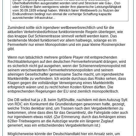
Überholbahnhöfen ausgestattet worden sind und Strecken wie Gäu-, Ost-
oder Görlitzer Bahn wenigstens wieder ihre planerische Leistungsfähigkeit
vom 30.09.1939 erlangt haben. Wirklich fairer Wettbewerb zu Nutzen der
EndkundInnen bedingt nun einmal die vorherige Schaffung kapazitiv
ausreichender Infrastruktur...
Zumindest sollte sich irgendwer wettbewerbsrechtlich und für die
aktuellen Verkehrsbedürfnisse funktionierende Regeln überlegen, wie
das knappe Gut Schienentrasse sinnvoll verteilt werden kann. Das
bestehende Modell funktioniert vor allem halbwegs, solange es im
Fernverkehr nur einen Monopolisten und ein paar kleine Rosinenpicker
gibt.
Wenn nun tatsächlich mehrere größere Player mit entsprechenden
Rechtsabteilungen auf den deutschen Fernverkehrsmarkt drängen, wird
es sicherlich nicht gut ausgehen, wenn der Schienennetzmonopolist mit
seinem verschwesterten Fernverkehrsmonopolisten und seinem
alleinigen Gesellschafter gemeinsame Sache macht, um irgendwelche
Markteintritte zu verhindern. Ich würde durchaus das Risiko sehen, dass
Klagen gegen die vollständige Verweigerung eines Markteintritts
erfolgreich wären und zu recht hohen Kosten führen dürften. Die
entsprechenden Regelungen der EU sind ziemlich monopolkritisch.
Die DB selbst hat ja z.B. beim SyltShuttle, nachdem mit dem Autozug Sylt
von RDC ein Konkurrent die Grundleistungen gewonnen hatte, gezeigt,
welche Tricks denkbar sind, um Trassen nach den Vergabekriterien zu
bekommen, ohne dass dies für das Gesamtnetz, die Fahrgäste oder auch
nur irgendwem etwas nützt. (Zur Erinnerung: durch das Anhängen eines
628er-Triebwagens an die Autozüge wurde ein längerer Zuglauf
generiert, was ein entscheidendes Vergabekriterium ist.)
Möglicherweise könnte der Deutschlandtakt hier ein Ansatz sein, um