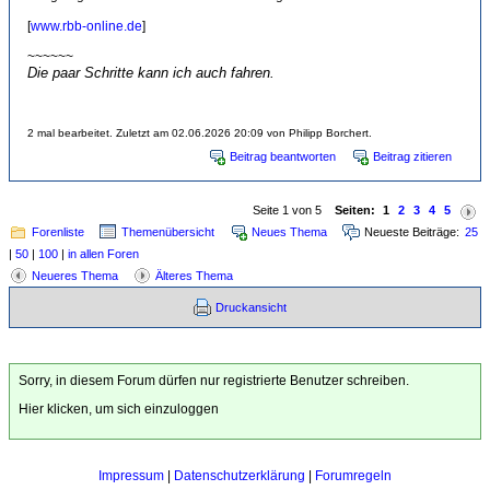
[
www.rbb-online.de
]
~~~~~~
Die paar Schritte kann ich auch fahren.
2 mal bearbeitet. Zuletzt am 02.06.2026 20:09 von Philipp Borchert.
Beitrag beantworten
Beitrag zitieren
Seite 1 von 5
Seiten:
1
2
3
4
5
Forenliste
Themenübersicht
Neues Thema
Neueste Beiträge:
25
|
50
|
100
|
in allen Foren
Neueres Thema
Älteres Thema
Druckansicht
Sorry, in diesem Forum dürfen nur registrierte Benutzer schreiben.
Hier klicken, um sich einzuloggen
Impressum
|
Datenschutzerklärung
|
Forumregeln