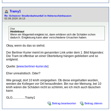
Tramy1
Re: Schwerer Straßenbahnunfall in Hohenschönhausen
02.06.2026 16:13
Zitat
Heidekraut
Wenn ein Wagenteil entgleist ist, dann erklären sich die Schäden schon
dadurch. Entgleisung kann aber verschiedene Ursachen haben.
Okay, wenn du das so siehst.
Der Berliner Kurier meint im genannten Link unter dem 1. Bild folgendes:
Die Tram ist offenbar an einer Oberleitung hängen geblieben und so
entgleist.
Quelle: [
www.berliner-kurier.de
]
Eher unrealistisch. Oder?
Wie gesagt, dort 10 km/h vorgegeben. Ob diese eingehalten wurden,
werden die Kollegen vor Ort herausfinden. Bin nur der Meinung, bei 10
km/h wären die Schäden nicht so schlimm, wo ich mich auch täuschen
kann.
GLG.................Tramy1
Beitrag beantworten
Beitrag zitieren