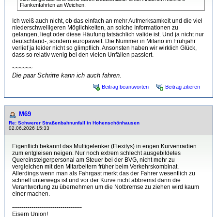
Flankenfahrten an Weichen.
Ich weiß auch nicht, ob das einfach an mehr Aufmerksamkeit und die viel
niederschwelligeren Möglichkeiten, an solche Informationen zu
gelangen, liegt oder diese Häufung tatsächlich valide ist. Und ja nicht nur
deutschland-, sondern europaweit. Die Nummer in Milano im Frühjahr
verlief ja leider nicht so glimpflich. Ansonsten haben wir wirklich Glück,
dass so relativ wenig bei den vielen Unfällen passiert.
~~~~~~
Die paar Schritte kann ich auch fahren.
Beitrag beantworten
Beitrag zitieren
M69
Re: Schwerer Straßenbahnunfall in Hohenschönhausen
02.06.2026 15:33
Eigentlich bekannt das Multigelenker (Flexitys) in engen Kurvenradien
zum entgleisen neigen. Nur noch extrem schlecht ausgebildetes
Quereinsteigerpersonal am Steuer bei der BVG, nicht mehr zu
vergleichen mit den Mitarbeitern früher beim Verkehrskombinat.
Allerdings wenn man als Fahrgast merkt das der Fahrer wesentlich zu
schnell unterwegs ist und vor der Kurve nicht abbremst dann die
Verantwortung zu übernehmen um die Notbremse zu ziehen wird kaum
einer machen.
------------------------------------
Eisern Union!