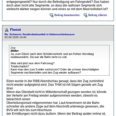
entgegengewirkt? Nur durch die Befestigung am Fahrgestell? Das haben
doch aber nicht alle Segmente, so dass die radlosen Segmente sich
vielleicht stärker neigen können und eines so mit dem Mast kollidiert ist?
Beitrag beantworten
Beitrag zitieren
Flexist
Re: Schwerer Straßenbahnunfall in Hohenschönhausen
02.06.2026 19:40
Zitat
M48er
Ja, zum Glück nach dem Schülerverkehr und am frühen Vormittag
stadtauswärts. Da war die Bahn nicht so voll.
Was wird jetzt aus dem Fahrzeug?
Totalschaden?
Kann man den zum 5-teiler verkürzen? Oder die schwer beschädigten
Segmente nachbestellen und den Zug wieder aufbauen?
Eben wurde in der RBB Abendschau gesagt, dass der Zug zumindest
nicht wieder aufgegleist wird. Das THW ist mit Sägen gerade am Zug
dran.
Wenn das Gleisbett nicht in Mitleidenschaft gezogen worden ist, könnte
der Verkehr am Freitag wieder aufgenommen werden, obwohl es
tatsächlich einen
Oberleitungsmast mitgenommen hat. Laut Anwohnern ist die Bahn
schneller als andere Züge auf dem Abschnitt unterwegs gewesen, die
BVG will sich bis zum Abschluss
der Ermittlungen nicht dazu äußern. Wenn der Beitrag später online ist,