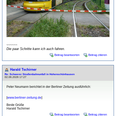
~~~~~~
Die paar Schritte kann ich auch fahren.
Beitrag beantworten
Beitrag zitieren
Harald Tschirner
Re: Schwerer Straßenbahnunfall in Hohenschönhausen
02.06.2026 17:27
Peter Neumann berichtet in der Berliner Zeitung ausführlich:
[
www.berliner-zeitung.de
]
Beste Grüße
Harald Tschirner
Beitrag beantworten
Beitrag zitieren