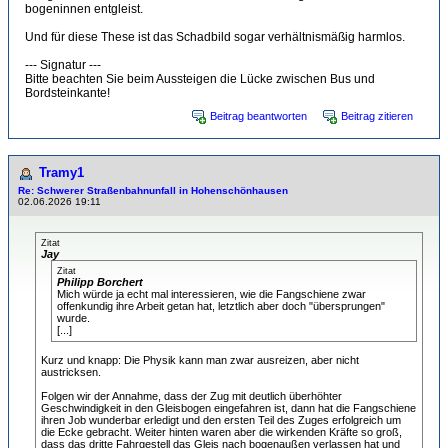
bogeninnen entgleist.
Und für diese These ist das Schadbild sogar verhältnismäßig harmlos.
--- Signatur ---
Bitte beachten Sie beim Aussteigen die Lücke zwischen Bus und
Bordsteinkante!
Beitrag beantworten
Beitrag zitieren
Tramy1
Re: Schwerer Straßenbahnunfall in Hohenschönhausen
02.06.2026 19:11
Zitat
Jay
Zitat
Philipp Borchert
Mich würde ja echt mal interessieren, wie die Fangschiene zwar
offenkundig ihre Arbeit getan hat, letztlich aber doch "übersprungen"
wurde.
[...]
Kurz und knapp: Die Physik kann man zwar ausreizen, aber nicht
austricksen.
Folgen wir der Annahme, dass der Zug mit deutlich überhöhter
Geschwindigkeit in den Gleisbogen eingefahren ist, dann hat die Fangschiene
ihren Job wunderbar erledigt und den ersten Teil des Zuges erfolgreich um
die Ecke gebracht. Weiter hinten waren aber die wirkenden Kräfte so groß,
dass das dritte Fahrgestell das Gleis nach bogenaußen verlassen hat und