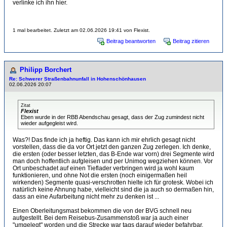
verlinke ich ihn hier.
1 mal bearbeitet. Zuletzt am 02.06.2026 19:41 von Flexist.
Beitrag beantworten
Beitrag zitieren
Philipp Borchert
Re: Schwerer Straßenbahnunfall in Hohenschönhausen
02.06.2026 20:07
Zitat
Flexist
Eben wurde in der RBB Abendschau gesagt, dass der Zug zumindest nicht
wieder aufgegleist wird.
Was?! Das finde ich ja heftig. Das kann ich mir ehrlich gesagt nicht
vorstellen, dass die da vor Ort jetzt den ganzen Zug zerlegen. Ich denke,
die ersten (oder besser letzten, das B-Ende war vorn) drei Segmente wird
man doch hoffentlich aufgleisen und per Unimog wegziehen können. Vor
Ort unbeschadet auf einen Tieflader verbringen wird ja wohl kaum
funktionieren, und ohne Not die ersten (noch einigermaßen heil
wirkenden) Segmente quasi-verschrotten hielte ich für grotesk. Wobei ich
natürlich keine Ahnung habe, vielleicht sind die ja auch so dermaßen hin,
dass an eine Aufarbeitung nicht mehr zu denken ist ...
Einen Oberleitungsmast bekommen die von der BVG schnell neu
aufgestellt. Bei dem Reisebus-Zusammenstoß war ja auch einer
"umgelegt" worden und die Strecke war tags darauf wieder befahrbar.