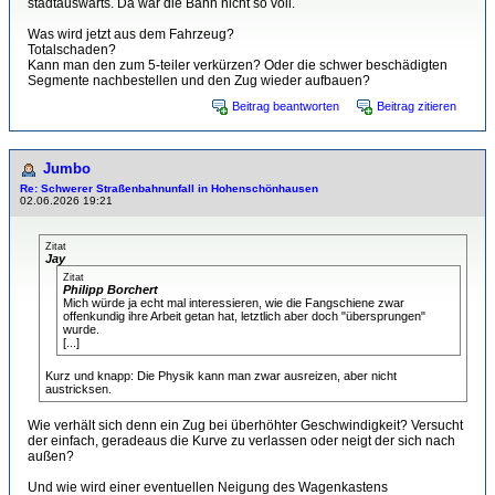
stadtauswärts. Da war die Bahn nicht so voll.
Was wird jetzt aus dem Fahrzeug?
Totalschaden?
Kann man den zum 5-teiler verkürzen? Oder die schwer beschädigten
Segmente nachbestellen und den Zug wieder aufbauen?
Beitrag beantworten
Beitrag zitieren
Jumbo
Re: Schwerer Straßenbahnunfall in Hohenschönhausen
02.06.2026 19:21
Zitat
Jay
Zitat
Philipp Borchert
Mich würde ja echt mal interessieren, wie die Fangschiene zwar
offenkundig ihre Arbeit getan hat, letztlich aber doch "übersprungen"
wurde.
[...]
Kurz und knapp: Die Physik kann man zwar ausreizen, aber nicht
austricksen.
Wie verhält sich denn ein Zug bei überhöhter Geschwindigkeit? Versucht
der einfach, geradeaus die Kurve zu verlassen oder neigt der sich nach
außen?
Und wie wird einer eventuellen Neigung des Wagenkastens