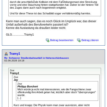
durch die anschließende Kollision mit dem Fahrleitungsmast eine Streckung
vorne und eine Stauchung hinten stattgefunden hat. Daher ist der hintere Teil
des Zuges dann auch nach bogeninnen entgleist.
Und für diese These ist das Schadbild sogar verhältnismäßig harmlos.
Kann man auch sagen, das es noch Glück im Unglück war, das dieser
Unfall außerhalb des Berufsverkehr passiert ist?
Kenne die Auslastung da draußen leider nicht.
GLG.................Tramy1
Beitrag beantworten
Beitrag zitieren
Tramy1
Re: Schwerer Straßenbahnunfall in Hohenschönhausen
02.06.2026 19:18
Zitat
Tramy1
Zitat
Jay
Zitat
Philipp Borchert
Mich würde ja echt mal interessieren, wie die Fangschiene zwar
offenkundig ihre Arbeit getan hat, letztlich aber doch "übersprungen"
wurde.
[...]
Kurz und knapp: Die Physik kann man zwar ausreizen, aber nicht