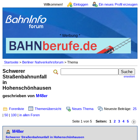
Willkommen!
Einloggen
Ein neues Profil erzeugen
* Werbung *
Startseite
>
Berliner Nahverkehrsforum
> Thema
Schwerer
Straßenbahnunfall
erweitert
in
Hohenschönhausen
geschrieben von
M48er
Forenliste
Themenübersicht
Neues Thema
Neueste Beiträge:
25
|
50
|
100
|
in allen Foren
Seite 1 von 5
Seiten:
1
2
3
4
5
M48er
Schwerer Straßenbahnunfall in Hohenschönhausen