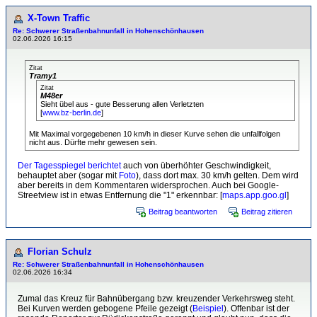
X-Town Traffic
Re: Schwerer Straßenbahnunfall in Hohenschönhausen
02.06.2026 16:15
Zitat
Tramy1
Zitat
M48er
Sieht übel aus - gute Besserung allen Verletzten
[
www.bz-berlin.de
]
Mit Maximal vorgegebenen 10 km/h in dieser Kurve sehen die unfallfolgen
nicht aus. Dürfte mehr gewesen sein.
Der Tagesspiegel berichtet
auch von überhöhter Geschwindigkeit,
behauptet aber (sogar mit
Foto
), dass dort max. 30 km/h gelten. Dem wird
aber bereits in dem Kommentaren widersprochen. Auch bei Google-
Streetview ist in etwas Entfernung die "1" erkennbar: [
maps.app.goo.gl
]
Beitrag beantworten
Beitrag zitieren
Florian Schulz
Re: Schwerer Straßenbahnunfall in Hohenschönhausen
02.06.2026 16:34
Zumal das Kreuz für Bahnübergang bzw. kreuzender Verkehrsweg steht.
Bei Kurven werden gebogene Pfeile gezeigt (
Beispiel
). Offenbar ist der