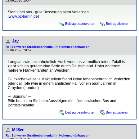
02.06.2026 10:44
Sieht übel aus - gute Besserung allen Verletzten
[
www.bz-berlin.de
]
Beitrag beantworten
Beitrag zitieren
Jay
Re: Schwerer Straßenbahnunfall in Hohenschönhausen
02.06.2026 10:59
Langsam wird es unheimlich. Auch wenn es vermutlich reiner Zufall ist,
zieht sich da gerade eine Serie durch Deutschland. Unter Anderem
mehrere Flankenfahrten an Weichen.
Glücklicherweise laut aktuellem Stand keine lebensbedrohlich Verletzten
oder gar Tote (wie in einem ähnlichen Fall vor ein paar Jahren in
Croydon (London).
--- Signatur ---
Bitte beachten Sie beim Aussteigen die Lücke zwischen Bus und
Bordsteinkante!
Beitrag beantworten
Beitrag zitieren
M48er
Re: Schwerer Straßenbahnunfall in Hohenschönhausen
02.06.2026 11:40