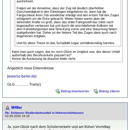
austricksen.
Folgen wir der Annahme, dass der Zug mit deutlich überhöhter
Geschwindigkeit in den Gleisbogen eingefahren ist, dann hat die
Fangschiene ihren Job wunderbar erledigt und den ersten Teil des Zuges
erfolgreich um die Ecke gebracht. Weiter hinten waren aber die
wirkenden Kräfte so groß, dass das dritte Fahrgestell das Gleis nach
bogenaußen verlassen hat und durch die anschließende Kollision mit
dem Fahrleitungsmast eine Streckung vorne und eine Stauchung hinten
stattgefunden hat. Daher ist der hintere Teil des Zuges dann auch nach
bogeninnen entgleist.
Und für diese These ist das Schadbild sogar verhältnismäßig harmlos.
Kann man auch sagen, das es noch Glück im Unglück war, das dieser Unfall
außerhalb des Berufsverkehr passiert ist?
Kenne die Auslastung da draußen leider nicht.
Angeblich neue Erkenntnisse:
[
www.bz-berlin.de
]
GLG.................Tramy1
Beitrag beantworten
Beitrag zitieren
M48er
Re: Schwerer Straßenbahnunfall in Hohenschönhausen
02.06.2026 19:19
Ja, zum Glück nach dem Schülerverkehr und am frühen Vormittag