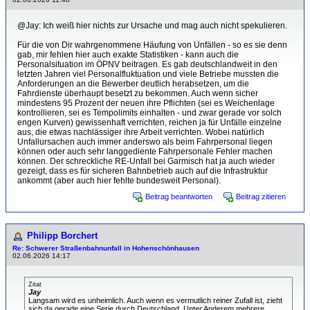
@Jay: Ich weiß hier nichts zur Ursache und mag auch nicht spekulieren.
Für die von Dir wahrgenommene Häufung von Unfällen - so es sie denn
gab, mir fehlen hier auch exakte Statistiken - kann auch die
Personalsituation im ÖPNV beitragen. Es gab deutschlandweit in den
letzten Jahren viel Personalfluktuation und viele Betriebe mussten die
Anforderungen an die Bewerber deutlich herabsetzen, um die
Fahrdienste überhaupt besetzt zu bekommen. Auch wenn sicher
mindestens 95 Prozent der neuen ihre Pflichten (sei es Weichenlage
kontrollieren, sei es Tempolimits einhalten - und zwar gerade vor solch
engen Kurven) gewissenhaft verrichten, reichen ja für Unfälle einzelne
aus, die etwas nachlässiger ihre Arbeit verrichten. Wobei natürlich
Unfallursachen auch immer anderswo als beim Fahrpersonal liegen
können oder auch sehr langgediente Fahrpersonale Fehler machen
können. Der schreckliche RE-Unfall bei Garmisch hat ja auch wieder
gezeigt, dass es für sicheren Bahnbetrieb auch auf die Infrastruktur
ankommt (aber auch hier fehlte bundesweit Personal).
Beitrag beantworten
Beitrag zitieren
Philipp Borchert
Re: Schwerer Straßenbahnunfall in Hohenschönhausen
02.06.2026 14:17
Zitat
Jay
Langsam wird es unheimlich. Auch wenn es vermutlich reiner Zufall ist, zieht
sich da gerade eine Serie durch Deutschland. Unter Anderem mehrere