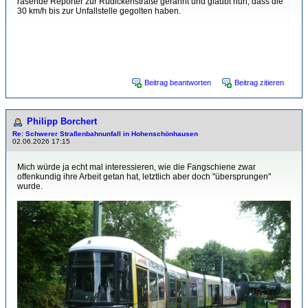
rasende Reporter zur Rüdickenstraße gerannt und glaubt nun, dass die
30 km/h bis zur Unfallstelle gegolten haben.
1 mal bearbeitet. Zuletzt am 02.06.2026 16:43 von Florian Schulz.
Beitrag beantworten
Beitrag zitieren
Philipp Borchert
Re: Schwerer Straßenbahnunfall in Hohenschönhausen
02.06.2026 17:15
Mich würde ja echt mal interessieren, wie die Fangschiene zwar
offenkundig ihre Arbeit getan hat, letztlich aber doch "übersprungen"
wurde.