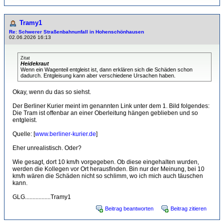
Tramy1
Re: Schwerer Straßenbahnunfall in Hohenschönhausen
02.06.2026 16:13
Zitat
Heidekraut
Wenn ein Wagenteil entgleist ist, dann erklären sich die Schäden schon
dadurch. Entgleisung kann aber verschiedene Ursachen haben.
Okay, wenn du das so siehst.
Der Berliner Kurier meint im genannten Link unter dem 1. Bild folgendes:
Die Tram ist offenbar an einer Oberleitung hängen geblieben und so
entgleist.
Quelle: [
www.berliner-kurier.de
]
Eher unrealistisch. Oder?
Wie gesagt, dort 10 km/h vorgegeben. Ob diese eingehalten wurden,
werden die Kollegen vor Ort herausfinden. Bin nur der Meinung, bei 10
km/h wären die Schäden nicht so schlimm, wo ich mich auch täuschen
kann.
GLG.................Tramy1
Beitrag beantworten
Beitrag zitieren