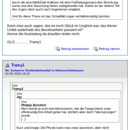
durch die anschließende Kollision mit dem Fahrleitungsmast eine Streckung
vorne und eine Stauchung hinten stattgefunden hat. Daher ist der hintere Teil
des Zuges dann auch nach bogeninnen entgleist.
Und für diese These ist das Schadbild sogar verhältnismäßig harmlos.
Kann man auch sagen, das es noch Glück im Unglück war, das dieser
Unfall außerhalb des Berufsverkehr passiert ist?
Kenne die Auslastung da draußen leider nicht.
GLG.................Tramy1
Beitrag beantworten
Beitrag zitieren
Tramy1
Re: Schwerer Straßenbahnunfall in Hohenschönhausen
02.06.2026 19:18
Zitat
Tramy1
Zitat
Jay
Zitat
Philipp Borchert
Mich würde ja echt mal interessieren, wie die Fangschiene zwar
offenkundig ihre Arbeit getan hat, letztlich aber doch "übersprungen"
wurde.
[...]
Kurz und knapp: Die Physik kann man zwar ausreizen, aber nicht