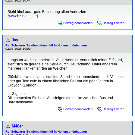
02.06.2026 10:44
Sieht übel aus - gute Besserung allen Verletzten
[
www.bz-berlin.de
]
Beitrag beantworten
Beitrag zitieren
Jay
Re: Schwerer Straßenbahnunfall in Hohenschönhausen
02.06.2026 10:59
Langsam wird es unheimlich. Auch wenn es vermutlich reiner Zufall ist,
zieht sich da gerade eine Serie durch Deutschland. Unter Anderem
mehrere Flankenfahrten an Weichen.
Glücklicherweise laut aktuellem Stand keine lebensbedrohlich Verletzten
oder gar Tote (wie in einem ähnlichen Fall vor ein paar Jahren in
Croydon (London).
--- Signatur ---
Bitte beachten Sie beim Aussteigen die Lücke zwischen Bus und
Bordsteinkante!
Beitrag beantworten
Beitrag zitieren
M48er
Re: Schwerer Straßenbahnunfall in Hohenschönhausen
02.06.2026 11:40