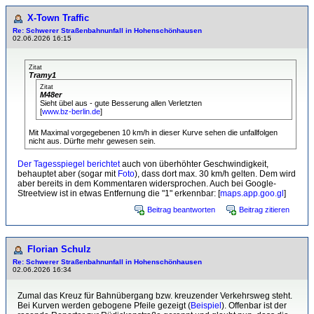
X-Town Traffic
Re: Schwerer Straßenbahnunfall in Hohenschönhausen
02.06.2026 16:15
Zitat
Tramy1
Zitat
M48er
Sieht übel aus - gute Besserung allen Verletzten
[
www.bz-berlin.de
]
Mit Maximal vorgegebenen 10 km/h in dieser Kurve sehen die unfallfolgen
nicht aus. Dürfte mehr gewesen sein.
Der Tagesspiegel berichtet
auch von überhöhter Geschwindigkeit,
behauptet aber (sogar mit
Foto
), dass dort max. 30 km/h gelten. Dem wird
aber bereits in dem Kommentaren widersprochen. Auch bei Google-
Streetview ist in etwas Entfernung die "1" erkennbar: [
maps.app.goo.gl
]
Beitrag beantworten
Beitrag zitieren
Florian Schulz
Re: Schwerer Straßenbahnunfall in Hohenschönhausen
02.06.2026 16:34
Zumal das Kreuz für Bahnübergang bzw. kreuzender Verkehrsweg steht.
Bei Kurven werden gebogene Pfeile gezeigt (
Beispiel
). Offenbar ist der