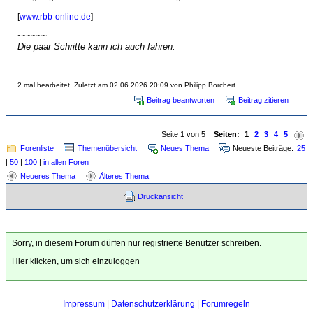
[
www.rbb-online.de
]
~~~~~~
Die paar Schritte kann ich auch fahren.
2 mal bearbeitet. Zuletzt am 02.06.2026 20:09 von Philipp Borchert.
Beitrag beantworten
Beitrag zitieren
Seite 1 von 5
Seiten:
1
2
3
4
5
Forenliste
Themenübersicht
Neues Thema
Neueste Beiträge:
25
|
50
|
100
|
in allen Foren
Neueres Thema
Älteres Thema
Druckansicht
Sorry, in diesem Forum dürfen nur registrierte Benutzer schreiben.
Hier klicken, um sich einzuloggen
Impressum
|
Datenschutzerklärung
|
Forumregeln