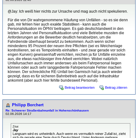
@Jay: Ich weiß hier nichts zur Ursache und mag auch nicht spekulieren.
Für die von Dir wahrgenommene Häufung von Unfällen - so es sie denn
gab, mir fehlen hier auch exakte Statistiken - kann auch die
Personalsituation im ÖPNV beitragen. Es gab deutschlandweit in den
letzten Jahren viel Personalfluktuation und viele Betriebe mussten die
Anforderungen an die Bewerber deutlich herabsetzen, um die
Fahrdienste überhaupt besetzt zu bekommen. Auch wenn sicher
mindestens 95 Prozent der neuen ihre Pflichten (sei es Weichenlage
kontrollieren, sei es Tempolimits einhalten - und zwar gerade vor solch
engen Kurven) gewissenhaft verrichten, reichen ja für Unfälle einzelne
aus, die etwas nachlässiger ihre Arbeit verrichten. Wobei natürlich
Unfallursachen auch immer anderswo als beim Fahrpersonal liegen
können oder auch sehr langgediente Fahrpersonale Fehler machen
können. Der schreckliche RE-Unfall bei Garmisch hat ja auch wieder
gezeigt, dass es für sicheren Bahnbetrieb auch auf die Infrastruktur
ankommt (aber auch hier fehlte bundesweit Personal).
Beitrag beantworten
Beitrag zitieren
Philipp Borchert
Re: Schwerer Straßenbahnunfall in Hohenschönhausen
02.06.2026 14:17
Zitat
Jay
Langsam wird es unheimlich. Auch wenn es vermutlich reiner Zufall ist, zieht
sich da gerade eine Serie durch Deutschland. Unter Anderem mehrere