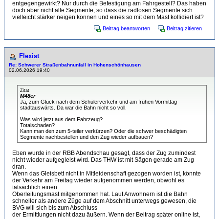
entgegengewirkt? Nur durch die Befestigung am Fahrgestell? Das haben
doch aber nicht alle Segmente, so dass die radlosen Segmente sich
vielleicht stärker neigen können und eines so mit dem Mast kollidiert ist?
Beitrag beantworten
Beitrag zitieren
Flexist
Re: Schwerer Straßenbahnunfall in Hohenschönhausen
02.06.2026 19:40
Zitat
M48er
Ja, zum Glück nach dem Schülerverkehr und am frühen Vormittag
stadtauswärts. Da war die Bahn nicht so voll.
Was wird jetzt aus dem Fahrzeug?
Totalschaden?
Kann man den zum 5-teiler verkürzen? Oder die schwer beschädigten
Segmente nachbestellen und den Zug wieder aufbauen?
Eben wurde in der RBB Abendschau gesagt, dass der Zug zumindest
nicht wieder aufgegleist wird. Das THW ist mit Sägen gerade am Zug
dran.
Wenn das Gleisbett nicht in Mitleidenschaft gezogen worden ist, könnte
der Verkehr am Freitag wieder aufgenommen werden, obwohl es
tatsächlich einen
Oberleitungsmast mitgenommen hat. Laut Anwohnern ist die Bahn
schneller als andere Züge auf dem Abschnitt unterwegs gewesen, die
BVG will sich bis zum Abschluss
der Ermittlungen nicht dazu äußern. Wenn der Beitrag später online ist,