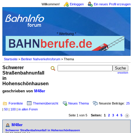
Willkommen!
Einloggen
Ein neues Profil erzeugen
* Werbung *
Startseite
>
Berliner Nahverkehrsforum
> Thema
Schwerer
Straßenbahnunfall
erweitert
in
Hohenschönhausen
geschrieben von
M48er
Forenliste
Themenübersicht
Neues Thema
Neueste Beiträge:
25
|
50
|
100
|
in allen Foren
Seite 1 von 5
Seiten:
1
2
3
4
5
M48er
Schwerer Straßenbahnunfall in Hohenschönhausen