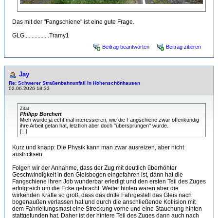
Das mit der "Fangschiene" ist eine gute Frage.
GLG.................Tramy1
Beitrag beantworten
Beitrag zitieren
Jay
Re: Schwerer Straßenbahnunfall in Hohenschönhausen
02.06.2026 18:33
Zitat
Philipp Borchert
Mich würde ja echt mal interessieren, wie die Fangschiene zwar offenkundig
ihre Arbeit getan hat, letztlich aber doch "übersprungen" wurde.
[...]
Kurz und knapp: Die Physik kann man zwar ausreizen, aber nicht
austricksen.
Folgen wir der Annahme, dass der Zug mit deutlich überhöhter
Geschwindigkeit in den Gleisbogen eingefahren ist, dann hat die
Fangschiene ihren Job wunderbar erledigt und den ersten Teil des Zuges
erfolgreich um die Ecke gebracht. Weiter hinten waren aber die
wirkenden Kräfte so groß, dass das dritte Fahrgestell das Gleis nach
bogenaußen verlassen hat und durch die anschließende Kollision mit
dem Fahrleitungsmast eine Streckung vorne und eine Stauchung hinten
stattgefunden hat. Daher ist der hintere Teil des Zuges dann auch nach