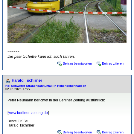
~~~~~~
Die paar Schritte kann ich auch fahren.
Beitrag beantworten
Beitrag zitieren
Harald Tschirner
Re: Schwerer Straßenbahnunfall in Hohenschönhausen
02.06.2026 17:27
Peter Neumann berichtet in der Berliner Zeitung ausführlich:
[
www.berliner-zeitung.de
]
Beste Grüße
Harald Tschirner
Beitrag beantworten
Beitrag zitieren