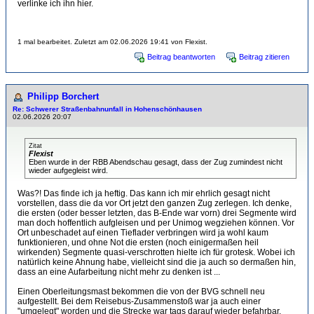
verlinke ich ihn hier.
1 mal bearbeitet. Zuletzt am 02.06.2026 19:41 von Flexist.
Beitrag beantworten
Beitrag zitieren
Philipp Borchert
Re: Schwerer Straßenbahnunfall in Hohenschönhausen
02.06.2026 20:07
Zitat
Flexist
Eben wurde in der RBB Abendschau gesagt, dass der Zug zumindest nicht
wieder aufgegleist wird.
Was?! Das finde ich ja heftig. Das kann ich mir ehrlich gesagt nicht
vorstellen, dass die da vor Ort jetzt den ganzen Zug zerlegen. Ich denke,
die ersten (oder besser letzten, das B-Ende war vorn) drei Segmente wird
man doch hoffentlich aufgleisen und per Unimog wegziehen können. Vor
Ort unbeschadet auf einen Tieflader verbringen wird ja wohl kaum
funktionieren, und ohne Not die ersten (noch einigermaßen heil
wirkenden) Segmente quasi-verschrotten hielte ich für grotesk. Wobei ich
natürlich keine Ahnung habe, vielleicht sind die ja auch so dermaßen hin,
dass an eine Aufarbeitung nicht mehr zu denken ist ...
Einen Oberleitungsmast bekommen die von der BVG schnell neu
aufgestellt. Bei dem Reisebus-Zusammenstoß war ja auch einer
"umgelegt" worden und die Strecke war tags darauf wieder befahrbar.