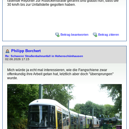
rasende Reporter zur Rüdickenstraße gerannt und glaubt nun, dass die
30 km/h bis zur Unfallstelle gegolten haben.
1 mal bearbeitet. Zuletzt am 02.06.2026 16:43 von Florian Schulz.
Beitrag beantworten
Beitrag zitieren
Philipp Borchert
Re: Schwerer Straßenbahnunfall in Hohenschönhausen
02.06.2026 17:15
Mich würde ja echt mal interessieren, wie die Fangschiene zwar
offenkundig ihre Arbeit getan hat, letztlich aber doch "übersprungen"
wurde.