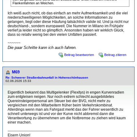
Flankenfahrten an Weichen.
Ich weiß auch nicht, ob das einfach an mehr Aufmerksamkeit und die viel
niederschwelligeren Möglichkeiten, an solche Informationen zu
gelangen, liegt oder diese Häufung tatsächlich valide ist. Und ja nicht nur
deutschland-, sondern europaweit. Die Nummer in Milano im Frühjahr
verlief ja leider nicht so glimpflich. Ansonsten haben wir wirklich Glück,
dass so relativ wenig bei den vielen Unfällen passiert.
~~~~~~
Die paar Schritte kann ich auch fahren.
Beitrag beantworten
Beitrag zitieren
M69
Re: Schwerer Straßenbahnunfall in Hohenschönhausen
02.06.2026 15:33
Eigentlich bekannt das Multigelenker (Flexitys) in engen Kurvenradien
zum entgleisen neigen. Nur noch extrem schlecht ausgebildetes
Quereinsteigerpersonal am Steuer bei der BVG, nicht mehr zu
vergleichen mit den Mitarbeitern früher beim Verkehrskombinat.
Allerdings wenn man als Fahrgast merkt das der Fahrer wesentlich zu
schnell unterwegs ist und vor der Kurve nicht abbremst dann die
Verantwortung zu übernehmen um die Notbremse zu ziehen wird kaum
einer machen.
------------------------------------
Eisern Union!