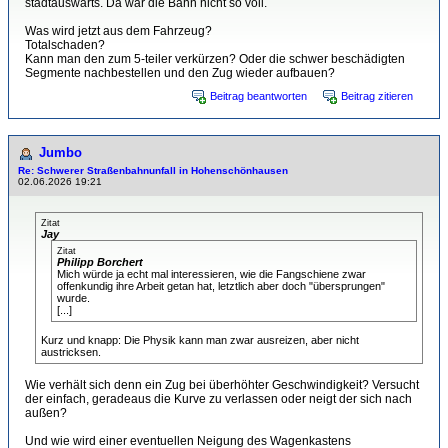
stadtauswärts. Da war die Bahn nicht so voll.
Was wird jetzt aus dem Fahrzeug?
Totalschaden?
Kann man den zum 5-teiler verkürzen? Oder die schwer beschädigten
Segmente nachbestellen und den Zug wieder aufbauen?
Beitrag beantworten
Beitrag zitieren
Jumbo
Re: Schwerer Straßenbahnunfall in Hohenschönhausen
02.06.2026 19:21
Zitat
Jay
Zitat
Philipp Borchert
Mich würde ja echt mal interessieren, wie die Fangschiene zwar
offenkundig ihre Arbeit getan hat, letztlich aber doch "übersprungen"
wurde.
[...]
Kurz und knapp: Die Physik kann man zwar ausreizen, aber nicht
austricksen.
Wie verhält sich denn ein Zug bei überhöhter Geschwindigkeit? Versucht
der einfach, geradeaus die Kurve zu verlassen oder neigt der sich nach
außen?
Und wie wird einer eventuellen Neigung des Wagenkastens