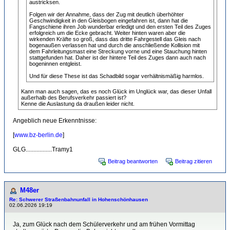
austricksen.
Folgen wir der Annahme, dass der Zug mit deutlich überhöhter
Geschwindigkeit in den Gleisbogen eingefahren ist, dann hat die
Fangschiene ihren Job wunderbar erledigt und den ersten Teil des Zuges
erfolgreich um die Ecke gebracht. Weiter hinten waren aber die
wirkenden Kräfte so groß, dass das dritte Fahrgestell das Gleis nach
bogenaußen verlassen hat und durch die anschließende Kollision mit
dem Fahrleitungsmast eine Streckung vorne und eine Stauchung hinten
stattgefunden hat. Daher ist der hintere Teil des Zuges dann auch nach
bogeninnen entgleist.
Und für diese These ist das Schadbild sogar verhältnismäßig harmlos.
Kann man auch sagen, das es noch Glück im Unglück war, das dieser Unfall
außerhalb des Berufsverkehr passiert ist?
Kenne die Auslastung da draußen leider nicht.
Angeblich neue Erkenntnisse:
[
www.bz-berlin.de
]
GLG.................Tramy1
Beitrag beantworten
Beitrag zitieren
M48er
Re: Schwerer Straßenbahnunfall in Hohenschönhausen
02.06.2026 19:19
Ja, zum Glück nach dem Schülerverkehr und am frühen Vormittag