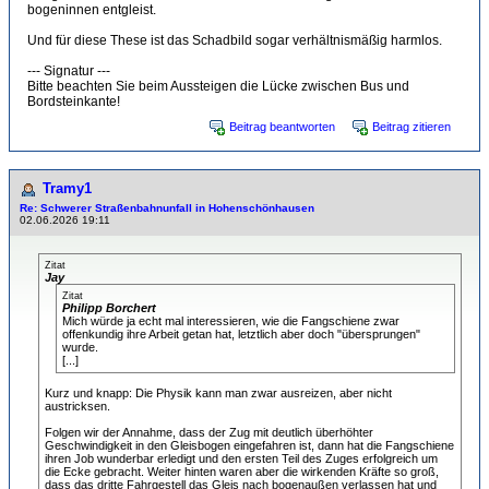
bogeninnen entgleist.
Und für diese These ist das Schadbild sogar verhältnismäßig harmlos.
--- Signatur ---
Bitte beachten Sie beim Aussteigen die Lücke zwischen Bus und
Bordsteinkante!
Beitrag beantworten
Beitrag zitieren
Tramy1
Re: Schwerer Straßenbahnunfall in Hohenschönhausen
02.06.2026 19:11
Zitat
Jay
Zitat
Philipp Borchert
Mich würde ja echt mal interessieren, wie die Fangschiene zwar
offenkundig ihre Arbeit getan hat, letztlich aber doch "übersprungen"
wurde.
[...]
Kurz und knapp: Die Physik kann man zwar ausreizen, aber nicht
austricksen.
Folgen wir der Annahme, dass der Zug mit deutlich überhöhter
Geschwindigkeit in den Gleisbogen eingefahren ist, dann hat die Fangschiene
ihren Job wunderbar erledigt und den ersten Teil des Zuges erfolgreich um
die Ecke gebracht. Weiter hinten waren aber die wirkenden Kräfte so groß,
dass das dritte Fahrgestell das Gleis nach bogenaußen verlassen hat und