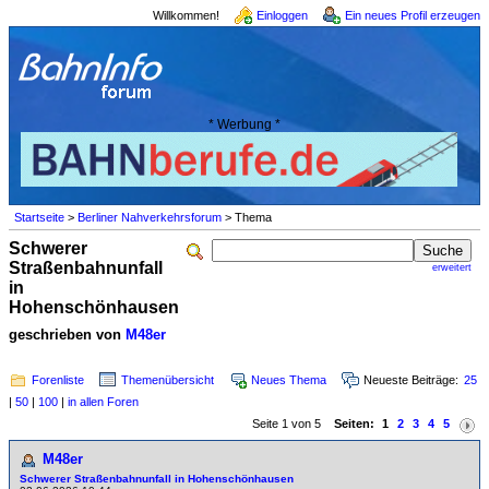
Willkommen!
Einloggen
Ein neues Profil erzeugen
* Werbung *
Startseite
>
Berliner Nahverkehrsforum
> Thema
Schwerer
Straßenbahnunfall
erweitert
in
Hohenschönhausen
geschrieben von
M48er
Forenliste
Themenübersicht
Neues Thema
Neueste Beiträge:
25
|
50
|
100
|
in allen Foren
Seite 1 von 5
Seiten:
1
2
3
4
5
M48er
Schwerer Straßenbahnunfall in Hohenschönhausen