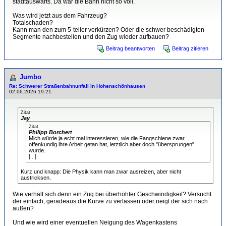
stadtauswärts. Da war die Bahn nicht so voll.
Was wird jetzt aus dem Fahrzeug?
Totalschaden?
Kann man den zum 5-teiler verkürzen? Oder die schwer beschädigten
Segmente nachbestellen und den Zug wieder aufbauen?
Beitrag beantworten
Beitrag zitieren
Jumbo
Re: Schwerer Straßenbahnunfall in Hohenschönhausen
02.06.2026 19:21
Zitat
Jay
Zitat
Philipp Borchert
Mich würde ja echt mal interessieren, wie die Fangschiene zwar
offenkundig ihre Arbeit getan hat, letztlich aber doch "übersprungen"
wurde.
[...]
Kurz und knapp: Die Physik kann man zwar ausreizen, aber nicht
austricksen.
Wie verhält sich denn ein Zug bei überhöhter Geschwindigkeit? Versucht
der einfach, geradeaus die Kurve zu verlassen oder neigt der sich nach
außen?
Und wie wird einer eventuellen Neigung des Wagenkastens