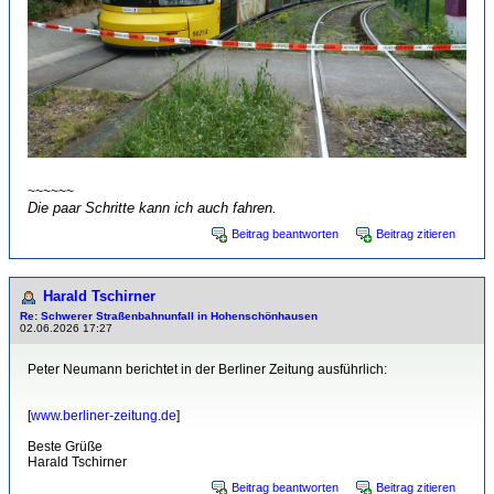
~~~~~~
Die paar Schritte kann ich auch fahren.
Beitrag beantworten
Beitrag zitieren
Harald Tschirner
Re: Schwerer Straßenbahnunfall in Hohenschönhausen
02.06.2026 17:27
Peter Neumann berichtet in der Berliner Zeitung ausführlich:
[
www.berliner-zeitung.de
]
Beste Grüße
Harald Tschirner
Beitrag beantworten
Beitrag zitieren