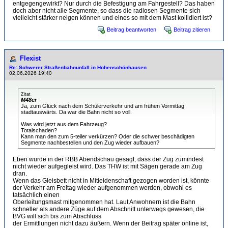
entgegengewirkt? Nur durch die Befestigung am Fahrgestell? Das haben
doch aber nicht alle Segmente, so dass die radlosen Segmente sich
vielleicht stärker neigen können und eines so mit dem Mast kollidiert ist?
Beitrag beantworten
Beitrag zitieren
Flexist
Re: Schwerer Straßenbahnunfall in Hohenschönhausen
02.06.2026 19:40
Zitat
M48er
Ja, zum Glück nach dem Schülerverkehr und am frühen Vormittag
stadtauswärts. Da war die Bahn nicht so voll.
Was wird jetzt aus dem Fahrzeug?
Totalschaden?
Kann man den zum 5-teiler verkürzen? Oder die schwer beschädigten
Segmente nachbestellen und den Zug wieder aufbauen?
Eben wurde in der RBB Abendschau gesagt, dass der Zug zumindest
nicht wieder aufgegleist wird. Das THW ist mit Sägen gerade am Zug
dran.
Wenn das Gleisbett nicht in Mitleidenschaft gezogen worden ist, könnte
der Verkehr am Freitag wieder aufgenommen werden, obwohl es
tatsächlich einen
Oberleitungsmast mitgenommen hat. Laut Anwohnern ist die Bahn
schneller als andere Züge auf dem Abschnitt unterwegs gewesen, die
BVG will sich bis zum Abschluss
der Ermittlungen nicht dazu äußern. Wenn der Beitrag später online ist,