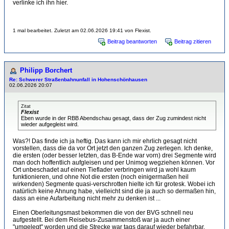
verlinke ich ihn hier.
1 mal bearbeitet. Zuletzt am 02.06.2026 19:41 von Flexist.
Beitrag beantworten
Beitrag zitieren
Philipp Borchert
Re: Schwerer Straßenbahnunfall in Hohenschönhausen
02.06.2026 20:07
Zitat
Flexist
Eben wurde in der RBB Abendschau gesagt, dass der Zug zumindest nicht
wieder aufgegleist wird.
Was?! Das finde ich ja heftig. Das kann ich mir ehrlich gesagt nicht
vorstellen, dass die da vor Ort jetzt den ganzen Zug zerlegen. Ich denke,
die ersten (oder besser letzten, das B-Ende war vorn) drei Segmente wird
man doch hoffentlich aufgleisen und per Unimog wegziehen können. Vor
Ort unbeschadet auf einen Tieflader verbringen wird ja wohl kaum
funktionieren, und ohne Not die ersten (noch einigermaßen heil
wirkenden) Segmente quasi-verschrotten hielte ich für grotesk. Wobei ich
natürlich keine Ahnung habe, vielleicht sind die ja auch so dermaßen hin,
dass an eine Aufarbeitung nicht mehr zu denken ist ...
Einen Oberleitungsmast bekommen die von der BVG schnell neu
aufgestellt. Bei dem Reisebus-Zusammenstoß war ja auch einer
"umgelegt" worden und die Strecke war tags darauf wieder befahrbar.