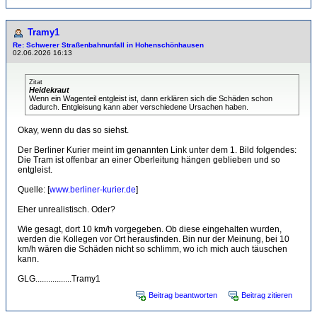
Tramy1
Re: Schwerer Straßenbahnunfall in Hohenschönhausen
02.06.2026 16:13
Zitat
Heidekraut
Wenn ein Wagenteil entgleist ist, dann erklären sich die Schäden schon
dadurch. Entgleisung kann aber verschiedene Ursachen haben.
Okay, wenn du das so siehst.
Der Berliner Kurier meint im genannten Link unter dem 1. Bild folgendes:
Die Tram ist offenbar an einer Oberleitung hängen geblieben und so
entgleist.
Quelle: [
www.berliner-kurier.de
]
Eher unrealistisch. Oder?
Wie gesagt, dort 10 km/h vorgegeben. Ob diese eingehalten wurden,
werden die Kollegen vor Ort herausfinden. Bin nur der Meinung, bei 10
km/h wären die Schäden nicht so schlimm, wo ich mich auch täuschen
kann.
GLG.................Tramy1
Beitrag beantworten
Beitrag zitieren