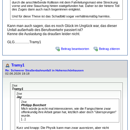
durch die anschließende Kollision mit dem Fahrleitungsmast eine Streckung
vorne und eine Stauchung hinten stattgefunden hat. Daher ist der hintere Teil
des Zuges dann auch nach bogeninnen entgleist.
Und für diese These ist das Schadbild sogar verhältnismäßig harmlos.
Kann man auch sagen, das es noch Glück im Unglück war, das dieser
Unfall außerhalb des Berufsverkehr passiert ist?
Kenne die Auslastung da draußen leider nicht.
GLG.................Tramy1
Beitrag beantworten
Beitrag zitieren
Tramy1
Re: Schwerer Straßenbahnunfall in Hohenschönhausen
02.06.2026 19:18
Zitat
Tramy1
Zitat
Jay
Zitat
Philipp Borchert
Mich würde ja echt mal interessieren, wie die Fangschiene zwar
offenkundig ihre Arbeit getan hat, letztlich aber doch "übersprungen"
wurde.
[...]
Kurz und knapp: Die Physik kann man zwar ausreizen, aber nicht