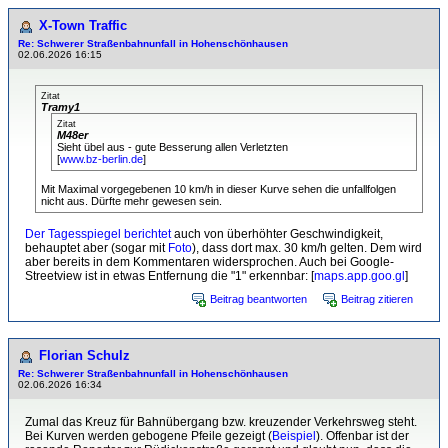
X-Town Traffic
Re: Schwerer Straßenbahnunfall in Hohenschönhausen
02.06.2026 16:15
Zitat
Tramy1
Zitat
M48er
Sieht übel aus - gute Besserung allen Verletzten
[
www.bz-berlin.de
]
Mit Maximal vorgegebenen 10 km/h in dieser Kurve sehen die unfallfolgen
nicht aus. Dürfte mehr gewesen sein.
Der Tagesspiegel berichtet
auch von überhöhter Geschwindigkeit,
behauptet aber (sogar mit
Foto
), dass dort max. 30 km/h gelten. Dem wird
aber bereits in dem Kommentaren widersprochen. Auch bei Google-
Streetview ist in etwas Entfernung die "1" erkennbar: [
maps.app.goo.gl
]
Beitrag beantworten
Beitrag zitieren
Florian Schulz
Re: Schwerer Straßenbahnunfall in Hohenschönhausen
02.06.2026 16:34
Zumal das Kreuz für Bahnübergang bzw. kreuzender Verkehrsweg steht.
Bei Kurven werden gebogene Pfeile gezeigt (
Beispiel
). Offenbar ist der