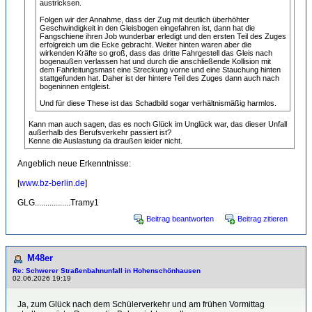
austricksen.
Folgen wir der Annahme, dass der Zug mit deutlich überhöhter
Geschwindigkeit in den Gleisbogen eingefahren ist, dann hat die
Fangschiene ihren Job wunderbar erledigt und den ersten Teil des Zuges
erfolgreich um die Ecke gebracht. Weiter hinten waren aber die
wirkenden Kräfte so groß, dass das dritte Fahrgestell das Gleis nach
bogenaußen verlassen hat und durch die anschließende Kollision mit
dem Fahrleitungsmast eine Streckung vorne und eine Stauchung hinten
stattgefunden hat. Daher ist der hintere Teil des Zuges dann auch nach
bogeninnen entgleist.
Und für diese These ist das Schadbild sogar verhältnismäßig harmlos.
Kann man auch sagen, das es noch Glück im Unglück war, das dieser Unfall
außerhalb des Berufsverkehr passiert ist?
Kenne die Auslastung da draußen leider nicht.
Angeblich neue Erkenntnisse:
[
www.bz-berlin.de
]
GLG.................Tramy1
Beitrag beantworten
Beitrag zitieren
M48er
Re: Schwerer Straßenbahnunfall in Hohenschönhausen
02.06.2026 19:19
Ja, zum Glück nach dem Schülerverkehr und am frühen Vormittag