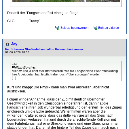
Das mit der "Fangschiene" ist eine gute Frage.
GLG.................Tramy1
Beitrag beantworten
Beitrag zitieren
Jay
Re: Schwerer Straßenbahnunfall in Hohenschönhausen
02.06.2026 18:33
Zitat
Philipp Borchert
Mich würde ja echt mal interessieren, wie die Fangschiene zwar offenkundig
ihre Arbeit getan hat, letztlich aber doch "übersprungen" wurde.
[...]
Kurz und knapp: Die Physik kann man zwar ausreizen, aber nicht
austricksen.
Folgen wir der Annahme, dass der Zug mit deutlich überhöhter
Geschwindigkeit in den Gleisbogen eingefahren ist, dann hat die
Fangschiene ihren Job wunderbar erledigt und den ersten Teil des Zuges
erfolgreich um die Ecke gebracht. Weiter hinten waren aber die
wirkenden Kräfte so groß, dass das dritte Fahrgestell das Gleis nach
bogenaußen verlassen hat und durch die anschließende Kollision mit
dem Fahrleitungsmast eine Streckung vorne und eine Stauchung hinten
stattgefunden hat. Daher ist der hintere Teil des Zuges dann auch nach