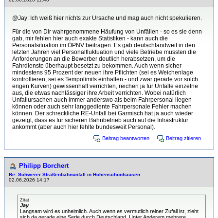
@Jay: Ich weiß hier nichts zur Ursache und mag auch nicht spekulieren.
Für die von Dir wahrgenommene Häufung von Unfällen - so es sie denn
gab, mir fehlen hier auch exakte Statistiken - kann auch die
Personalsituation im ÖPNV beitragen. Es gab deutschlandweit in den
letzten Jahren viel Personalfluktuation und viele Betriebe mussten die
Anforderungen an die Bewerber deutlich herabsetzen, um die
Fahrdienste überhaupt besetzt zu bekommen. Auch wenn sicher
mindestens 95 Prozent der neuen ihre Pflichten (sei es Weichenlage
kontrollieren, sei es Tempolimits einhalten - und zwar gerade vor solch
engen Kurven) gewissenhaft verrichten, reichen ja für Unfälle einzelne
aus, die etwas nachlässiger ihre Arbeit verrichten. Wobei natürlich
Unfallursachen auch immer anderswo als beim Fahrpersonal liegen
können oder auch sehr langgediente Fahrpersonale Fehler machen
können. Der schreckliche RE-Unfall bei Garmisch hat ja auch wieder
gezeigt, dass es für sicheren Bahnbetrieb auch auf die Infrastruktur
ankommt (aber auch hier fehlte bundesweit Personal).
Beitrag beantworten
Beitrag zitieren
Philipp Borchert
Re: Schwerer Straßenbahnunfall in Hohenschönhausen
02.06.2026 14:17
Zitat
Jay
Langsam wird es unheimlich. Auch wenn es vermutlich reiner Zufall ist, zieht
sich da gerade eine Serie durch Deutschland. Unter Anderem mehrere