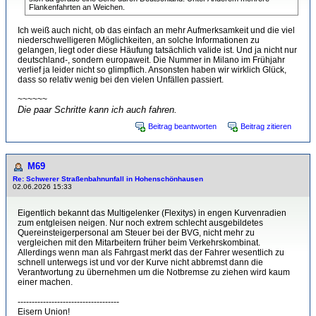
Flankenfahrten an Weichen.
Ich weiß auch nicht, ob das einfach an mehr Aufmerksamkeit und die viel
niederschwelligeren Möglichkeiten, an solche Informationen zu
gelangen, liegt oder diese Häufung tatsächlich valide ist. Und ja nicht nur
deutschland-, sondern europaweit. Die Nummer in Milano im Frühjahr
verlief ja leider nicht so glimpflich. Ansonsten haben wir wirklich Glück,
dass so relativ wenig bei den vielen Unfällen passiert.
~~~~~~
Die paar Schritte kann ich auch fahren.
Beitrag beantworten
Beitrag zitieren
M69
Re: Schwerer Straßenbahnunfall in Hohenschönhausen
02.06.2026 15:33
Eigentlich bekannt das Multigelenker (Flexitys) in engen Kurvenradien
zum entgleisen neigen. Nur noch extrem schlecht ausgebildetes
Quereinsteigerpersonal am Steuer bei der BVG, nicht mehr zu
vergleichen mit den Mitarbeitern früher beim Verkehrskombinat.
Allerdings wenn man als Fahrgast merkt das der Fahrer wesentlich zu
schnell unterwegs ist und vor der Kurve nicht abbremst dann die
Verantwortung zu übernehmen um die Notbremse zu ziehen wird kaum
einer machen.
------------------------------------
Eisern Union!