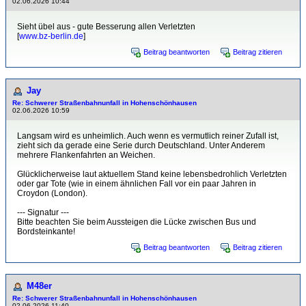
02.06.2026 10:44
Sieht übel aus - gute Besserung allen Verletzten
[
www.bz-berlin.de
]
Beitrag beantworten
Beitrag zitieren
Jay
Re: Schwerer Straßenbahnunfall in Hohenschönhausen
02.06.2026 10:59
Langsam wird es unheimlich. Auch wenn es vermutlich reiner Zufall ist,
zieht sich da gerade eine Serie durch Deutschland. Unter Anderem
mehrere Flankenfahrten an Weichen.
Glücklicherweise laut aktuellem Stand keine lebensbedrohlich Verletzten
oder gar Tote (wie in einem ähnlichen Fall vor ein paar Jahren in
Croydon (London).
--- Signatur ---
Bitte beachten Sie beim Aussteigen die Lücke zwischen Bus und
Bordsteinkante!
Beitrag beantworten
Beitrag zitieren
M48er
Re: Schwerer Straßenbahnunfall in Hohenschönhausen
02.06.2026 11:40