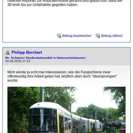
rasende Reporter zur Rüdickenstraße gerannt und glaubt nun, dass die
30 km/h bis zur Unfallstelle gegolten haben.
1 mal bearbeitet. Zuletzt am 02.06.2026 16:43 von Florian Schulz.
Beitrag beantworten
Beitrag zitieren
Philipp Borchert
Re: Schwerer Straßenbahnunfall in Hohenschönhausen
02.06.2026 17:15
Mich würde ja echt mal interessieren, wie die Fangschiene zwar
offenkundig ihre Arbeit getan hat, letztlich aber doch "übersprungen"
wurde.