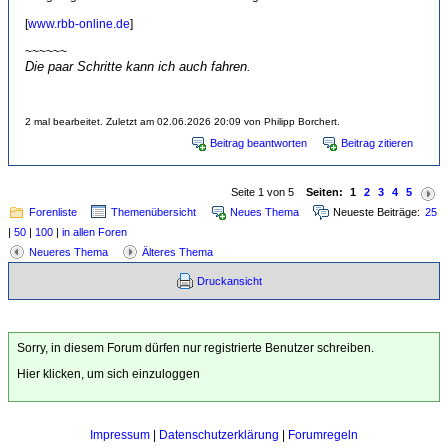
[
www.rbb-online.de
]
~~~~~~
Die paar Schritte kann ich auch fahren.
2 mal bearbeitet. Zuletzt am 02.06.2026 20:09 von Philipp Borchert.
Beitrag beantworten
Beitrag zitieren
Seite 1 von 5
Seiten:
1
2
3
4
5
Forenliste
Themenübersicht
Neues Thema
Neueste Beiträge:
25
|
50
|
100
|
in allen Foren
Neueres Thema
Älteres Thema
Druckansicht
Sorry, in diesem Forum dürfen nur registrierte Benutzer schreiben.
Hier klicken, um sich einzuloggen
Impressum
|
Datenschutzerklärung
|
Forumregeln