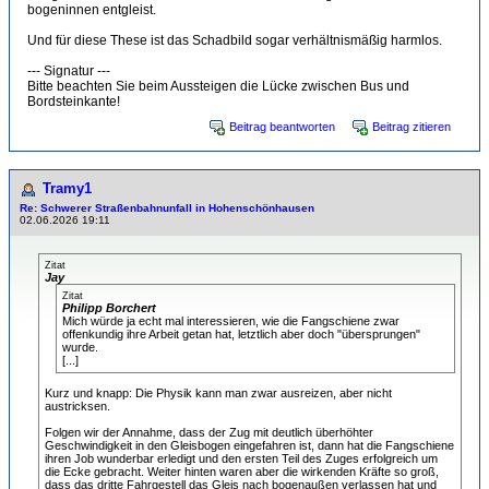
bogeninnen entgleist.
Und für diese These ist das Schadbild sogar verhältnismäßig harmlos.
--- Signatur ---
Bitte beachten Sie beim Aussteigen die Lücke zwischen Bus und
Bordsteinkante!
Beitrag beantworten
Beitrag zitieren
Tramy1
Re: Schwerer Straßenbahnunfall in Hohenschönhausen
02.06.2026 19:11
Zitat
Jay
Zitat
Philipp Borchert
Mich würde ja echt mal interessieren, wie die Fangschiene zwar
offenkundig ihre Arbeit getan hat, letztlich aber doch "übersprungen"
wurde.
[...]
Kurz und knapp: Die Physik kann man zwar ausreizen, aber nicht
austricksen.
Folgen wir der Annahme, dass der Zug mit deutlich überhöhter
Geschwindigkeit in den Gleisbogen eingefahren ist, dann hat die Fangschiene
ihren Job wunderbar erledigt und den ersten Teil des Zuges erfolgreich um
die Ecke gebracht. Weiter hinten waren aber die wirkenden Kräfte so groß,
dass das dritte Fahrgestell das Gleis nach bogenaußen verlassen hat und