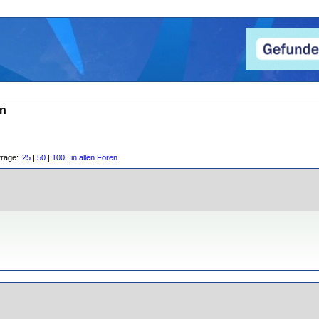
en
träge:
25
|
50
|
100
|
in allen Foren