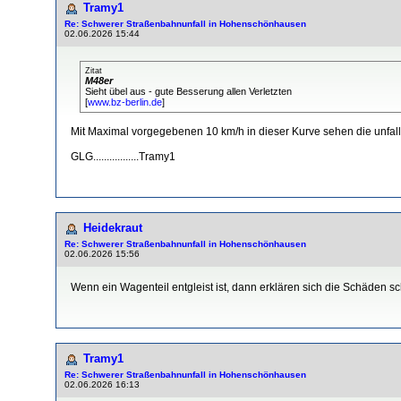
Tramy1
Re: Schwerer Straßenbahnunfall in Hohenschönhausen
02.06.2026 15:44
Zitat
M48er
Sieht übel aus - gute Besserung allen Verletzten
[
www.bz-berlin.de
]
Mit Maximal vorgegebenen 10 km/h in dieser Kurve sehen die unfall
GLG.................Tramy1
Heidekraut
Re: Schwerer Straßenbahnunfall in Hohenschönhausen
02.06.2026 15:56
Wenn ein Wagenteil entgleist ist, dann erklären sich die Schäden
Tramy1
Re: Schwerer Straßenbahnunfall in Hohenschönhausen
02.06.2026 16:13