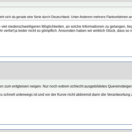
 zieht sich da gerade eine Serie durch Deutschland. Unter Anderem mehrere Flankenfahrten a
viel niederschwelligeren Möglichkeiten, an solche Informationen zu gelangen, liegt 
erlief ja leider nicht so glimpflich. Ansonsten haben wir wirklich Glück, dass so re
dien zum entgleisen neigen. Nur noch extrem schlecht ausgebildetes Quereinsteige
 zu schnell unterwegs ist und vor der Kurve nicht abbremst dann die Verantwortu