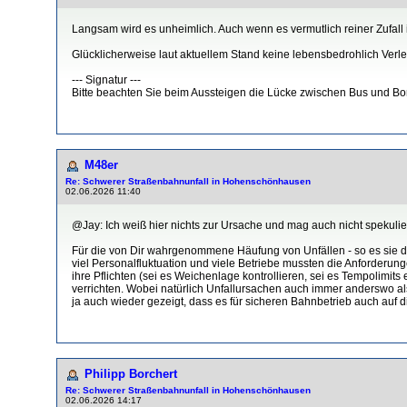
Langsam wird es unheimlich. Auch wenn es vermutlich reiner Zufall
Glücklicherweise laut aktuellem Stand keine lebensbedrohlich Verle
--- Signatur ---
Bitte beachten Sie beim Aussteigen die Lücke zwischen Bus und Bo
M48er
Re: Schwerer Straßenbahnunfall in Hohenschönhausen
02.06.2026 11:40
@Jay: Ich weiß hier nichts zur Ursache und mag auch nicht spekulie
Für die von Dir wahrgenommene Häufung von Unfällen - so es sie den
viel Personalfluktuation und viele Betriebe mussten die Anforder
ihre Pflichten (sei es Weichenlage kontrollieren, sei es Tempolimits
verrichten. Wobei natürlich Unfallursachen auch immer anderswo a
ja auch wieder gezeigt, dass es für sicheren Bahnbetrieb auch auf d
Philipp Borchert
Re: Schwerer Straßenbahnunfall in Hohenschönhausen
02.06.2026 14:17