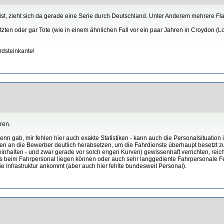
 ist, zieht sich da gerade eine Serie durch Deutschland. Unter Anderem mehrere F
tzten oder gar Tote (wie in einem ähnlichen Fall vor ein paar Jahren in Croydon (L
rdsteinkante!
ren.
n gab, mir fehlen hier auch exakte Statistiken - kann auch die Personalsituation
ungen an die Bewerber deutlich herabsetzen, um die Fahrdienste überhaupt besetz
 einhalten - und zwar gerade vor solch engen Kurven) gewissenhaft verrichten, reich
ls beim Fahrpersonal liegen können oder auch sehr langgediente Fahrpersonale F
ie Infrastruktur ankommt (aber auch hier fehlte bundesweit Personal).