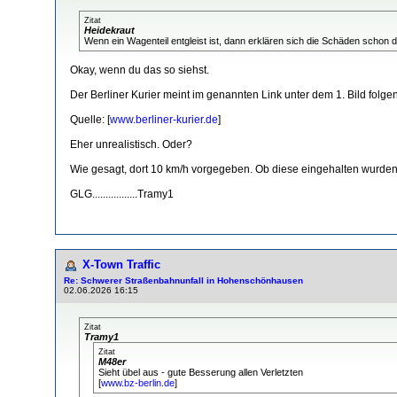
Zitat
Heidekraut
Wenn ein Wagenteil entgleist ist, dann erklären sich die Schäden scho
Okay, wenn du das so siehst.
Der Berliner Kurier meint im genannten Link unter dem 1. Bild folge
Quelle: [
www.berliner-kurier.de
]
Eher unrealistisch. Oder?
Wie gesagt, dort 10 km/h vorgegeben. Ob diese eingehalten wurden,
GLG.................Tramy1
X-Town Traffic
Re: Schwerer Straßenbahnunfall in Hohenschönhausen
02.06.2026 16:15
Zitat
Tramy1
Zitat
M48er
Sieht übel aus - gute Besserung allen Verletzten
[
www.bz-berlin.de
]