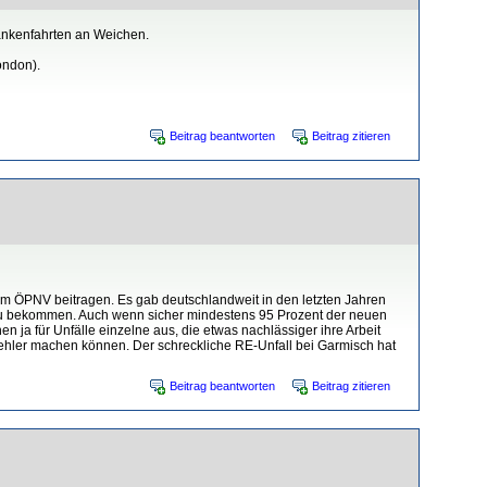
lankenfahrten an Weichen.
ondon).
Beitrag beantworten
Beitrag zitieren
 im ÖPNV beitragen. Es gab deutschlandweit in den letzten Jahren
t zu bekommen. Auch wenn sicher mindestens 95 Prozent der neuen
en ja für Unfälle einzelne aus, die etwas nachlässiger ihre Arbeit
ehler machen können. Der schreckliche RE-Unfall bei Garmisch hat
Beitrag beantworten
Beitrag zitieren