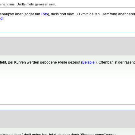
n nicht aus. Dürfte mehr gewesen sein.
ehauptet aber (sogar mit
Foto
), dass dort max. 30 km/h gelten. Dem wird aber be
gl
]
eht. Bei Kurven werden gebogene Pfeile gezeigt (
Beispiel
). Offenbar ist der ras
nkundig ihre Arbeit getan hat, letztlich aber doch "übersprungen" wurde.