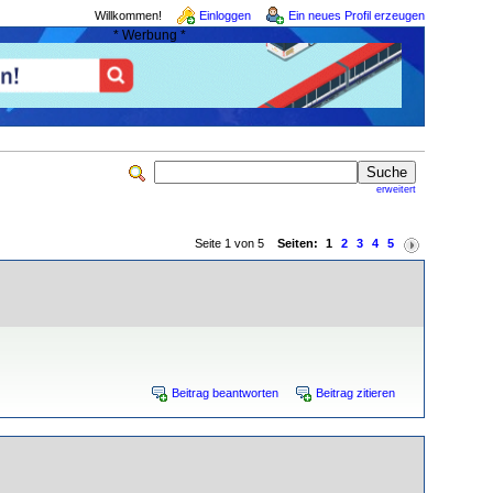
Willkommen!
Einloggen
Ein neues Profil erzeugen
* Werbung *
erweitert
Seite 1 von 5
Seiten:
1
2
3
4
5
Beitrag beantworten
Beitrag zitieren