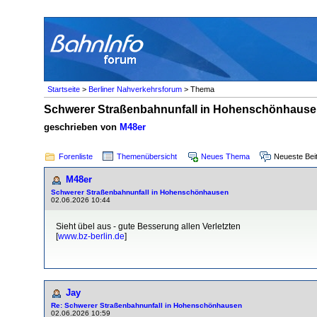
Startseite
>
Berliner Nahverkehrsforum
> Thema
Schwerer Straßenbahnunfall in Hohenschönhaus
geschrieben von
M48er
Forenliste
Themenübersicht
Neues Thema
Neueste Bei
M48er
Schwerer Straßenbahnunfall in Hohenschönhausen
02.06.2026 10:44
Sieht übel aus - gute Besserung allen Verletzten
[
www.bz-berlin.de
]
Jay
Re: Schwerer Straßenbahnunfall in Hohenschönhausen
02.06.2026 10:59