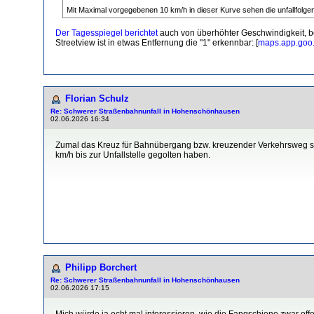
Mit Maximal vorgegebenen 10 km/h in dieser Kurve sehen die unfallfolge
Der Tagesspiegel berichtet
auch von überhöhter Geschwindigkeit, b
Streetview ist in etwas Entfernung die "1" erkennbar: [
maps.app.goo.
Florian Schulz
Re: Schwerer Straßenbahnunfall in Hohenschönhausen
02.06.2026 16:34
Zumal das Kreuz für Bahnübergang bzw. kreuzender Verkehrsweg st
km/h bis zur Unfallstelle gegolten haben.
1 mal bearbeitet. Zuletzt am 02.06.2026 16:43 von Florian Schulz.
Philipp Borchert
Re: Schwerer Straßenbahnunfall in Hohenschönhausen
02.06.2026 17:15
Mich würde ja echt mal interessieren, wie die Fangschiene zwar offe