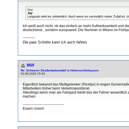
Zitat
Jay
Langsam wird es unheimlich. Auch wenn es vermutlich reiner Zufall ist,
Ich weiß auch nicht, ob das einfach an mehr Aufmerksamkeit und die 
deutschland-, sondern europaweit. Die Nummer in Milano im Frühjahr v
~~~~~~
Die paar Schritte kann ich auch fahren.
M69
Re: Schwerer Straßenbahnunfall in Hohenschönhausen
02.06.2026 15:33
Eigentlich bekannt das Multigelenker (Flexitys) in engen Kurvenra
Mitarbeitern früher beim Verkehrskombinat.
Allerdings wenn man als Fahrgast merkt das der Fahrer wesentlich
machen.
------------------------------------
Eisern Union!