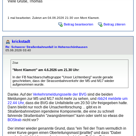
Viele Grüße, Thomas
1 mal bearbeitet. Zuletzt am 04.06.2026 21:30 von Mont Klamott.
Beitrag beantworten
Beitrag zitieren
krickstadt
Re: Schwerer Straßenbahnunfall in Hohenschönhausen
05.06.2026 03:40
Zitat
"Mont Klamott" am 4.6.2026 um 21.30 Uhr
:
In der FB Nachbarschaftsgruppe "Unser Lichtenberg" wurde gerade
geschrieben, dass der Strassenbahnverkehr der M5 und M17 wieder
aufgenommen wurde.
Danke. Auf der
Verkehrsmeldungsseite der BVG
sind die beiden
Meldungen zur M5 und M17 nicht mehr zu sehen, und
rbb24 meldete um
22.44 Uhr
, dass die BVG die Unfallstelle um 20.50 Uhr freigegeben hatte.
Dann bleibt nur noch die Ursachenforschung ... gibt es in
Straßenbahnnetzen irgendeine Komponente, die eine zu schnell
fahrende Straßenbahn "zwangsbremsen" kann oder sieht so etwas die
BOStrab
nicht vor?
Der immer wieder genannte Grund, dass "ein Teil der Tram vermutlich in
einer Kurve gegen einen Oberleitungsmast [prallte]" und dass "Dabei