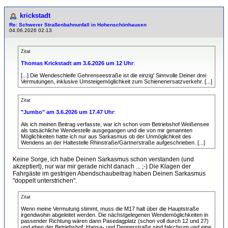
krickstadt
Re: Schwerer Straßenbahnunfall in Hohenschönhausen
04.06.2026 02:13
Zitat
Thomas Krickstadt am 3.6.2026 um 12 Uhr
:
[...] Die Wendeschleife Gehrenseestraße ist die einzig' Sinnvolle Deiner drei
Vermutungen, inklusive Umsteigemöglichkeit zum Schienenersatzverkehr. [...]
Zitat
"Jumbo" am 3.6.2026 um 17.47 Uhr
:
Als ich meinen Beitrag verfasste, war ich schon vom Betriebshof Weißensee
als tatsächliche Wendestelle ausgegangen und die von mir genannten
Möglichkeiten hatte ich nur aus Sarkasmus ob der Unmöglichkeit des
Wendens an der Haltestelle Rhinstraße/Gärtnerstraße aufgeschrieben. [...]
Keine Sorge, ich habe Deinen Sarkasmus schon verstanden (und
akzeptiert), nur war mir gerade nicht danach ... ;-) Die Klagen der
Fahrgäste im gestrigen Abendschaubeitrag haben Deinen Sarkasmus
"doppelt unterstrichen".
Zitat
Wenn meine Vermutung stimmt, muss die M17 halt über die Hauptstraße
irgendwohin abgeleitet werden. Die nächstgelegenen Wendemöglichkeiten in
passender Richtung wären dann Pasedagplatz (schon voll durch 12 und 27)
und eben der Betriebshof; Hansa- und Degnerstraße sind falschrum und eine