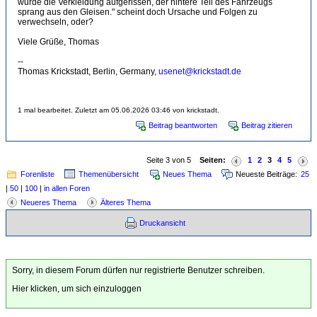
wurde die Verkleidung aufgerissen, der hintere Teil des Fahrzeugs
sprang aus den Gleisen." scheint doch Ursache und Folgen zu
verwechseln, oder?
Viele Grüße, Thomas
--
Thomas Krickstadt, Berlin, Germany,
usenet@krickstadt.de
1 mal bearbeitet. Zuletzt am 05.06.2026 03:46 von krickstadt.
Beitrag beantworten
Beitrag zitieren
Seite 3 von 5
Seiten:
1
2
3
4
5
Forenliste
Themenübersicht
Neues Thema
Neueste Beiträge:
25
|
50
|
100
|
in allen Foren
Neueres Thema
Älteres Thema
Druckansicht
Sorry, in diesem Forum dürfen nur registrierte Benutzer schreiben.
Hier klicken, um sich einzuloggen