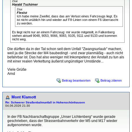
Zitat
Harald Tschirner
Zitat
Flexist
Ich habe meine Zweifel, dass das am Verlust eines Fahrzeugs liegt. Es
ist nicht unüblich hin und wieder auf F8-Linien von einem F6 überrascht
zu werden.
Es liegt nicht nur an einem Fahrzeug: mir wurde mitgeteilt, in Falkenberg
stehen aktuell 9048, 9053, 9066, 9083, 9105, 9111 und 9133 und kommen
nicht weg.
Die dürften da in der Tat schon seit dem Unfall "Zwangsurlaub" machen,
weil ja die Strecke der M4 baubedingt - und zwar planmäßig - auch nicht
befahrbar ist. Das hat also weniger mit Inkompetenz der Anstalt zu tun als
mit einer realen Verkettung äußerst ungünstiger Umstände...
Viele Grüße
Arnd
Beitrag beantworten
Beitrag zitieren
Mont Klamott
Re: Schwerer Straßenbahnunfall in Hohenschönhausen
04.06.2026 21:30
In der FB Nachbarschaftsgruppe „Unser Lichtenberg“ wurde gerade
geschrieben, dass der Strassenbahnverkehr der M5 und M17 wieder
aufgenommen wurde.