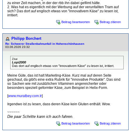
zu einer Zeit machen, in der der rbb ihn dabei gefilmt hätte.
2. Was hat es eigentlich mit der Werbung auf der verunfallten Tram auf
sich? Das dort auf englisch etwas von "innovativem Käse" zu lesen ist,
irritiert.
Beitrag beantworten
Beitrag zitieren
Philipp Borchert
Re: Schwerer Straßenbahnunfall in Hohenschönhausen
03.06.2026 23:32
Zitat
Lopi2000
Das dort auf englisch etwas von "innovativem Käse" zu lesen ist, irritiert.
Meine Güte, das ist halt Marketing-Käse. Kurz mal auf deren Seite
geschaut, da gibt's eine extra Rubrik für "innovative Produkte". Das sind
so Sachen wie mit zusätzlichen Vitaminen angereicherter oder
besonders speziell geformter Käse, zum Beispiel in Helix-Form.
[
www.muratbey.com.tr
]
Irgendwo ist zu lesen, dass deren Käse kein Gluten enthält. Wow.
~~~~~~
Die paar Schritte kann ich auch fahren.
Beitrag beantworten
Beitrag zitieren