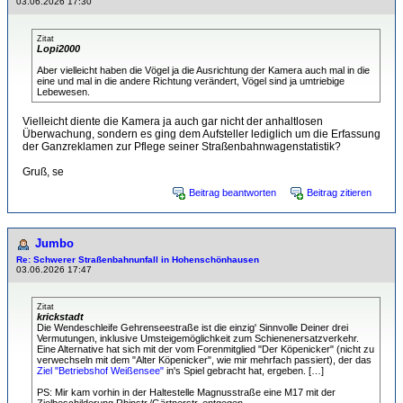
03.06.2026 17:30
Zitat
Lopi2000
Aber vielleicht haben die Vögel ja die Ausrichtung der Kamera auch mal in die
eine und mal in die andere Richtung verändert, Vögel sind ja umtriebige
Lebewesen.
Vielleicht diente die Kamera ja auch gar nicht der anhaltlosen
Überwachung, sondern es ging dem Aufsteller lediglich um die Erfassung
der Ganzreklamen zur Pflege seiner Straßenbahnwagenstatistik?
Gruß, se
Beitrag beantworten
Beitrag zitieren
Jumbo
Re: Schwerer Straßenbahnunfall in Hohenschönhausen
03.06.2026 17:47
Zitat
krickstadt
Die Wendeschleife Gehrenseestraße ist die einzig' Sinnvolle Deiner drei
Vermutungen, inklusive Umsteigemöglichkeit zum Schienenersatzverkehr.
Eine Alternative hat sich mit der vom Forenmitglied "Der Köpenicker" (nicht zu
verwechseln mit dem "Alter Köpenicker", wie mir mehrfach passiert), der das
Ziel "Betriebshof Weißensee"
in's Spiel gebracht hat, ergeben. […]
PS: Mir kam vorhin in der Haltestelle Magnusstraße eine M17 mit der