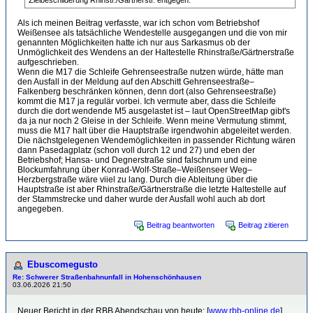
Zielbeschilderung Rhinstr./Gärtnerstr. entgegen.
Als ich meinen Beitrag verfasste, war ich schon vom Betriebshof
Weißensee als tatsächliche Wendestelle ausgegangen und die von mir
genannten Möglichkeiten hatte ich nur aus Sarkasmus ob der
Unmöglichkeit des Wendens an der Haltestelle Rhinstraße/Gärtnerstraße
aufgeschrieben.
Wenn die M17 die Schleife Gehrenseestraße nutzen würde, hätte man
den Ausfall in der Meldung auf den Abschitt Gehrenseestraße–
Falkenberg beschränken können, denn dort (also Gehrenseestraße)
kommt die M17 ja regulär vorbei. Ich vermute aber, dass die Schleife
durch die dort wendende M5 ausgelastet ist – laut OpenStreetMap gibt's
da ja nur noch 2 Gleise in der Schleife. Wenn meine Vermutung stimmt,
muss die M17 halt über die Hauptstraße irgendwohin abgeleitet werden.
Die nächstgelegenen Wendemöglichkeiten in passender Richtung wären
dann Pasedagplatz (schon voll durch 12 und 27) und eben der
Betriebshof; Hansa- und Degnerstraße sind falschrum und eine
Blockumfahrung über Konrad-Wolf-Straße–Weißenseer Weg–
Herzbergstraße wäre viiel zu lang. Durch die Ableitung über die
Hauptstraße ist aber Rhinstraße/Gärtnerstraße die letzte Haltestelle auf
der Stammstrecke und daher wurde der Ausfall wohl auch ab dort
angegeben.
Beitrag beantworten
Beitrag zitieren
Ebuscomegusto
Re: Schwerer Straßenbahnunfall in Hohenschönhausen
03.06.2026 21:50
Neuer Bericht in der RBB Abendschau von heute: [
www.rbb-online.de
]