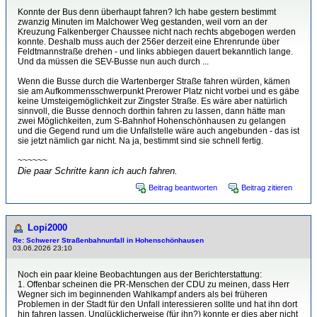
Konnte der Bus denn überhaupt fahren? Ich habe gestern bestimmt
zwanzig Minuten im Malchower Weg gestanden, weil vorn an der
Kreuzung Falkenberger Chaussee nicht nach rechts abgebogen werden
konnte. Deshalb muss auch der 256er derzeit eine Ehrenrunde über
Feldtmannstraße drehen - und links abbiegen dauert bekanntlich lange.
Und da müssen die SEV-Busse nun auch durch ...
Wenn die Busse durch die Wartenberger Straße fahren würden, kämen
sie am Aufkommensschwerpunkt Prerower Platz nicht vorbei und es gäbe
keine Umsteigemöglichkeit zur Zingster Straße. Es wäre aber natürlich
sinnvoll, die Busse dennoch dorthin fahren zu lassen, dann hätte man
zwei Möglichkeiten, zum S-Bahnhof Hohenschönhausen zu gelangen
und die Gegend rund um die Unfallstelle wäre auch angebunden - das ist
sie jetzt nämlich gar nicht. Na ja, bestimmt sind sie schnell fertig.
~~~~~~
Die paar Schritte kann ich auch fahren.
Beitrag beantworten
Beitrag zitieren
Lopi2000
Re: Schwerer Straßenbahnunfall in Hohenschönhausen
03.06.2026 23:10
Noch ein paar kleine Beobachtungen aus der Berichterstattung:
1. Offenbar scheinen die PR-Menschen der CDU zu meinen, dass Herr
Wegner sich im beginnenden Wahlkampf anders als bei früheren
Problemen in der Stadt für den Unfall interessieren sollte und hat ihn dort
hin fahren lassen. Unglücklicherweise (für ihn?) konnte er dies aber nicht