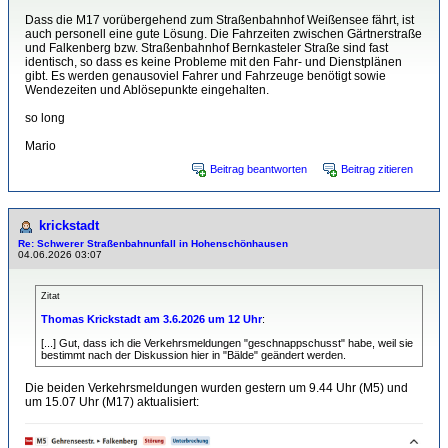
Dass die M17 vorübergehend zum Straßenbahnhof Weißensee fährt, ist
auch personell eine gute Lösung. Die Fahrzeiten zwischen Gärtnerstraße
und Falkenberg bzw. Straßenbahnhof Bernkasteler Straße sind fast
identisch, so dass es keine Probleme mit den Fahr- und Dienstplänen
gibt. Es werden genausoviel Fahrer und Fahrzeuge benötigt sowie
Wendezeiten und Ablösepunkte eingehalten.
so long
Mario
Beitrag beantworten
Beitrag zitieren
krickstadt
Re: Schwerer Straßenbahnunfall in Hohenschönhausen
04.06.2026 03:07
Zitat
Thomas Krickstadt am 3.6.2026 um 12 Uhr
:
[...] Gut, dass ich die Verkehrsmeldungen "geschnappschusst" habe, weil sie
bestimmt nach der Diskussion hier in "Bälde" geändert werden.
Die beiden Verkehrsmeldungen wurden gestern um 9.44 Uhr (M5) und
um 15.07 Uhr (M17) aktualisiert: