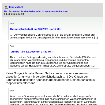
krickstadt
Re: Schwerer Straßenbahnunfall in Hohenschönhausen
04.06.2026 02:13
Zitat
Thomas Krickstadt am 3.6.2026 um 12 Uhr
:
[...] Die Wendeschleife Gehrenseestraße ist die einzig' Sinnvolle Deiner drei
Vermutungen, inklusive Umsteigemöglichkeit zum Schienenersatzverkehr. [...]
Zitat
"Jumbo" am 3.6.2026 um 17.47 Uhr
:
Als ich meinen Beitrag verfasste, war ich schon vom Betriebshof Weißensee
als tatsächliche Wendestelle ausgegangen und die von mir genannten
Möglichkeiten hatte ich nur aus Sarkasmus ob der Unmöglichkeit des
Wendens an der Haltestelle Rhinstraße/Gärtnerstraße aufgeschrieben. [...]
Keine Sorge, ich habe Deinen Sarkasmus schon verstanden (und
akzeptiert), nur war mir gerade nicht danach ... ;-) Die Klagen der
Fahrgäste im gestrigen Abendschaubeitrag haben Deinen Sarkasmus
"doppelt unterstrichen".
Zitat
Wenn meine Vermutung stimmt, muss die M17 halt über die Hauptstraße
irgendwohin abgeleitet werden. Die nächstgelegenen Wendemöglichkeiten in
passender Richtung wären dann Pasedagplatz (schon voll durch 12 und 27)
und eben der Betriebshof; Hansa- und Degnerstraße sind falschrum und eine