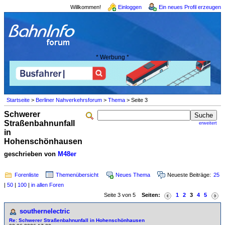
Willkommen!
Einloggen
Ein neues Profil erzeugen
* Werbung *
Startseite
>
Berliner Nahverkehrsforum
>
Thema
> Seite 3
Schwerer
Straßenbahnunfall
erweitert
in
Hohenschönhausen
geschrieben von
M48er
Forenliste
Themenübersicht
Neues Thema
Neueste Beiträge:
25
|
50
|
100
|
in allen Foren
Seite 3 von 5
Seiten:
1
2
3
4
5
southernelectric
Re: Schwerer Straßenbahnunfall in Hohenschönhausen