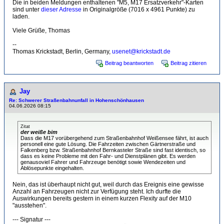
Die in beiden Meldungen enthaltenen "M5, M17 Ersatzverkehr"-Karten
sind unter
dieser Adresse
in Originalgröße (7016 x 4961 Punkte) zu
laden.
Viele Grüße, Thomas
--
Thomas Krickstadt, Berlin, Germany,
usenet@krickstadt.de
Beitrag beantworten
Beitrag zitieren
Jay
Re: Schwerer Straßenbahnunfall in Hohenschönhausen
04.06.2026 08:15
Zitat
der weiße bim
Dass die M17 vorübergehend zum Straßenbahnhof Weißensee fährt, ist auch
personell eine gute Lösung. Die Fahrzeiten zwischen Gärtnerstraße und
Falkenberg bzw. Straßenbahnhof Bernkasteler Straße sind fast identisch, so
dass es keine Probleme mit den Fahr- und Dienstplänen gibt. Es werden
genausoviel Fahrer und Fahrzeuge benötigt sowie Wendezeiten und
Ablösepunkte eingehalten.
Nein, das ist überhaupt nicht gut, weil durch das Ereignis eine gewisse
Anzahl an Fahrzeugen nicht zur Verfügung steht. Ich durfte die
Auswirkungen bereits gestern in einem kurzen Flexity auf der M10
"ausstehen".
--- Signatur ---