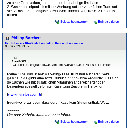
zu einer Zeit machen, in der der rbb ihn dabei gefilmt hätte.
2. Was hat es eigentlich mit der Werbung auf der verunfallten Tram auf
sich? Das dort auf englisch etwas von "innovativem Käse" zu lesen ist,
irritiert.
Beitrag beantworten
Beitrag zitieren
Philipp Borchert
Re: Schwerer Straßenbahnunfall in Hohenschönhausen
03.06.2026 23:32
Zitat
Lopi2000
Das dort auf englisch etwas von "innovativem Käse" zu lesen ist, irritiert.
Meine Güte, das ist halt Marketing-Käse. Kurz mal auf deren Seite
geschaut, da gibt's eine extra Rubrik für "innovative Produkte". Das sind
so Sachen wie mit zusätzlichen Vitaminen angereicherter oder
besonders speziell geformter Käse, zum Beispiel in Helix-Form.
[
www.muratbey.com.tr
]
Irgendwo ist zu lesen, dass deren Käse kein Gluten enthält. Wow.
~~~~~~
Die paar Schritte kann ich auch fahren.
Beitrag beantworten
Beitrag zitieren