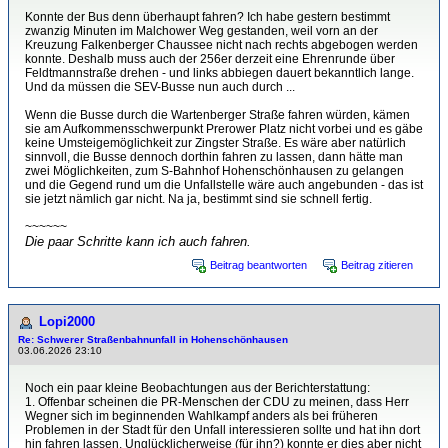
Konnte der Bus denn überhaupt fahren? Ich habe gestern bestimmt
zwanzig Minuten im Malchower Weg gestanden, weil vorn an der
Kreuzung Falkenberger Chaussee nicht nach rechts abgebogen werden
konnte. Deshalb muss auch der 256er derzeit eine Ehrenrunde über
Feldtmannstraße drehen - und links abbiegen dauert bekanntlich lange.
Und da müssen die SEV-Busse nun auch durch ...
Wenn die Busse durch die Wartenberger Straße fahren würden, kämen
sie am Aufkommensschwerpunkt Prerower Platz nicht vorbei und es gäbe
keine Umsteigemöglichkeit zur Zingster Straße. Es wäre aber natürlich
sinnvoll, die Busse dennoch dorthin fahren zu lassen, dann hätte man
zwei Möglichkeiten, zum S-Bahnhof Hohenschönhausen zu gelangen
und die Gegend rund um die Unfallstelle wäre auch angebunden - das ist
sie jetzt nämlich gar nicht. Na ja, bestimmt sind sie schnell fertig.
~~~~~~
Die paar Schritte kann ich auch fahren.
Beitrag beantworten
Beitrag zitieren
Lopi2000
Re: Schwerer Straßenbahnunfall in Hohenschönhausen
03.06.2026 23:10
Noch ein paar kleine Beobachtungen aus der Berichterstattung:
1. Offenbar scheinen die PR-Menschen der CDU zu meinen, dass Herr
Wegner sich im beginnenden Wahlkampf anders als bei früheren
Problemen in der Stadt für den Unfall interessieren sollte und hat ihn dort
hin fahren lassen. Unglücklicherweise (für ihn?) konnte er dies aber nicht