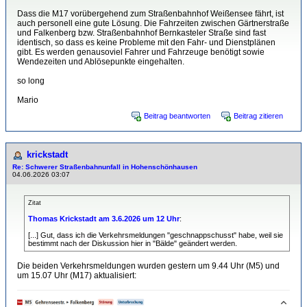
Dass die M17 vorübergehend zum Straßenbahnhof Weißensee fährt, ist
auch personell eine gute Lösung. Die Fahrzeiten zwischen Gärtnerstraße
und Falkenberg bzw. Straßenbahnhof Bernkasteler Straße sind fast
identisch, so dass es keine Probleme mit den Fahr- und Dienstplänen
gibt. Es werden genausoviel Fahrer und Fahrzeuge benötigt sowie
Wendezeiten und Ablösepunkte eingehalten.
so long
Mario
Beitrag beantworten
Beitrag zitieren
krickstadt
Re: Schwerer Straßenbahnunfall in Hohenschönhausen
04.06.2026 03:07
Zitat
Thomas Krickstadt am 3.6.2026 um 12 Uhr
:
[...] Gut, dass ich die Verkehrsmeldungen "geschnappschusst" habe, weil sie
bestimmt nach der Diskussion hier in "Bälde" geändert werden.
Die beiden Verkehrsmeldungen wurden gestern um 9.44 Uhr (M5) und
um 15.07 Uhr (M17) aktualisiert: