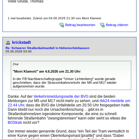
Viele Grüße, Thomas
1 mal bearbeitet. Zuletzt am 04.06.2026 21:30 von Mont Klamott.
Beitrag beantworten
Beitrag zitieren
krickstadt
Re: Schwerer Straßenbahnunfall in Hohenschönhausen
05.06.2026 03:40
Zitat
"Mont Klamott" am 4.6.2026 um 21.30 Uhr
:
In der FB Nachbarschaftsgruppe "Unser Lichtenberg" wurde gerade
geschrieben, dass der Strassenbahnverkehr der M5 und M17 wieder
aufgenommen wurde.
Danke. Auf der
Verkehrsmeldungsseite der BVG
sind die beiden
Meldungen zur M5 und M17 nicht mehr zu sehen, und
rbb24 meldete um
22.44 Uhr
, dass die BVG die Unfallstelle um 20.50 Uhr freigegeben hatte.
Dann bleibt nur noch die Ursachenforschung ... gibt es in
Straßenbahnnetzen irgendeine Komponente, die eine zu schnell
fahrende Straßenbahn "zwangsbremsen" kann oder sieht so etwas die
BOStrab
nicht vor?
Der immer wieder genannte Grund, dass "ein Teil der Tram vermutlich in
einer Kurve gegen einen Oberleitungsmast [prallte]" und dass "Dabei