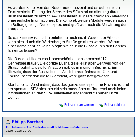
Es werden Bilder von den Reperaruren gezeigt und es geht um den
Ersatzverkehr. Entlang der Strecke des SEV sind an allen regulären
Bushaltestellen zusätzlich AP-Haltestellen aufgestellt worden - allerdings
ohne jegliche Informationen. Die komplett weißen Module werden auch
im Beitrag gezeigt. Dementsprechend groß war auch die Verwirrung der
Fahrgäste.
So ganz intuitiv ist die Linienführung auch nicht. Wegen der Arbeiten
kann nicht durch die Wartenberger Straße gefahren werden. Warum
gibt's dort eigentlich keine Möglichkeit nur die Busse durch den Bereich
fahren zu lassen?
Die Busse schildern von Hohenschönhausen kommend "17
Gehrenseestraße". Die dortige Bushaltestelle ist aber weit weg von der
Straßenbahnhaltestelle. Ansagen gab es in meinem Bus nicht. Ein
Hinweis, dass der Bus weiter bis Alt-Hohenschönhausen fährt und
überhaupt erst dort die M17 erreicht, wäre ganz nett gewesen.
Klar habe ich Verständnis, dass das ganze eine spontane Havarie ist und
der spontane SEV nicht perfekt sein muss. Aber an Tag zwei noch keine
Informationen an den SEV-Haltestellen angebracht zu haben ist zu
wenig.
Beitrag beantworten
Beitrag zitieren
Philipp Borchert
Re: Schwerer Straßenbahnunfall in Hohenschönhausen
03.06.2026 23:00