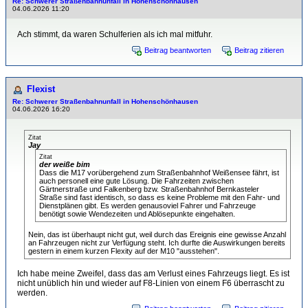
Re: Schwerer Straßenbahnunfall in Hohenschönhausen
04.06.2026 11:20
Ach stimmt, da waren Schulferien als ich mal mitfuhr.
Beitrag beantworten
Beitrag zitieren
Flexist
Re: Schwerer Straßenbahnunfall in Hohenschönhausen
04.06.2026 16:20
Zitat
Jay
Zitat
der weiße bim
Dass die M17 vorübergehend zum Straßenbahnhof Weißensee fährt, ist
auch personell eine gute Lösung. Die Fahrzeiten zwischen
Gärtnerstraße und Falkenberg bzw. Straßenbahnhof Bernkasteler
Straße sind fast identisch, so dass es keine Probleme mit den Fahr- und
Dienstplänen gibt. Es werden genausoviel Fahrer und Fahrzeuge
benötigt sowie Wendezeiten und Ablösepunkte eingehalten.
Nein, das ist überhaupt nicht gut, weil durch das Ereignis eine gewisse Anzahl
an Fahrzeugen nicht zur Verfügung steht. Ich durfte die Auswirkungen bereits
gestern in einem kurzen Flexity auf der M10 "ausstehen".
Ich habe meine Zweifel, dass das am Verlust eines Fahrzeugs liegt. Es ist
nicht unüblich hin und wieder auf F8-Linien von einem F6 überrascht zu
werden.