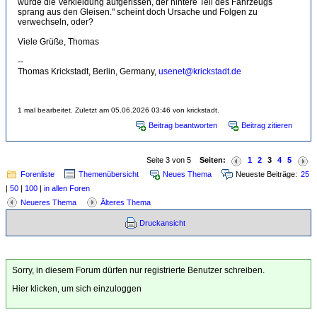
wurde die Verkleidung aufgerissen, der hintere Teil des Fahrzeugs
sprang aus den Gleisen." scheint doch Ursache und Folgen zu
verwechseln, oder?
Viele Grüße, Thomas
--
Thomas Krickstadt, Berlin, Germany,
usenet@krickstadt.de
1 mal bearbeitet. Zuletzt am 05.06.2026 03:46 von krickstadt.
Beitrag beantworten
Beitrag zitieren
Seite 3 von 5
Seiten:
1
2
3
4
5
Forenliste
Themenübersicht
Neues Thema
Neueste Beiträge:
25
|
50
|
100
|
in allen Foren
Neueres Thema
Älteres Thema
Druckansicht
Sorry, in diesem Forum dürfen nur registrierte Benutzer schreiben.
Hier klicken, um sich einzuloggen