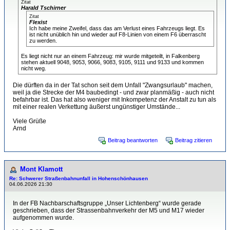
Zitat
Harald Tschirner
Zitat
Flexist
Ich habe meine Zweifel, dass das am Verlust eines Fahrzeugs liegt. Es
ist nicht unüblich hin und wieder auf F8-Linien von einem F6 überrascht
zu werden.
Es liegt nicht nur an einem Fahrzeug: mir wurde mitgeteilt, in Falkenberg
stehen aktuell 9048, 9053, 9066, 9083, 9105, 9111 und 9133 und kommen
nicht weg.
Die dürften da in der Tat schon seit dem Unfall "Zwangsurlaub" machen,
weil ja die Strecke der M4 baubedingt - und zwar planmäßig - auch nicht
befahrbar ist. Das hat also weniger mit Inkompetenz der Anstalt zu tun als
mit einer realen Verkettung äußerst ungünstiger Umstände...
Viele Grüße
Arnd
Beitrag beantworten
Beitrag zitieren
Mont Klamott
Re: Schwerer Straßenbahnunfall in Hohenschönhausen
04.06.2026 21:30
In der FB Nachbarschaftsgruppe „Unser Lichtenberg“ wurde gerade
geschrieben, dass der Strassenbahnverkehr der M5 und M17 wieder
aufgenommen wurde.