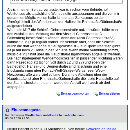
Zielbeschilderung Rhinstr./Gärtnerstr. entgegen.
Als ich meinen Beitrag verfasste, war ich schon vom Betriebshof
Weißensee als tatsächliche Wendestelle ausgegangen und die von mir
genannten Möglichkeiten hatte ich nur aus Sarkasmus ob der
Unmöglichkeit des Wendens an der Haltestelle Rhinstraße/Gärtnerstraße
aufgeschrieben.
Wenn die M17 die Schleife Gehrenseestraße nutzen würde, hätte man
den Ausfall in der Meldung auf den Abschitt Gehrenseestraße–
Falkenberg beschränken können, denn dort (also Gehrenseestraße)
kommt die M17 ja regulär vorbei. Ich vermute aber, dass die Schleife
durch die dort wendende M5 ausgelastet ist – laut OpenStreetMap gibt's
da ja nur noch 2 Gleise in der Schleife. Wenn meine Vermutung stimmt,
muss die M17 halt über die Hauptstraße irgendwohin abgeleitet werden.
Die nächstgelegenen Wendemöglichkeiten in passender Richtung wären
dann Pasedagplatz (schon voll durch 12 und 27) und eben der
Betriebshof; Hansa- und Degnerstraße sind falschrum und eine
Blockumfahrung über Konrad-Wolf-Straße–Weißenseer Weg–
Herzbergstraße wäre viiel zu lang. Durch die Ableitung über die
Hauptstraße ist aber Rhinstraße/Gärtnerstraße die letzte Haltestelle auf
der Stammstrecke und daher wurde der Ausfall wohl auch ab dort
angegeben.
Beitrag beantworten
Beitrag zitieren
Ebuscomegusto
Re: Schwerer Straßenbahnunfall in Hohenschönhausen
03.06.2026 21:50
Neuer Bericht in der RBB Abendschau von heute: [
www.rbb-online.de
]