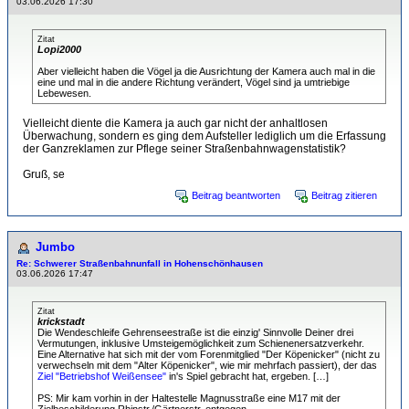
03.06.2026 17:30
Zitat
Lopi2000
Aber vielleicht haben die Vögel ja die Ausrichtung der Kamera auch mal in die
eine und mal in die andere Richtung verändert, Vögel sind ja umtriebige
Lebewesen.
Vielleicht diente die Kamera ja auch gar nicht der anhaltlosen
Überwachung, sondern es ging dem Aufsteller lediglich um die Erfassung
der Ganzreklamen zur Pflege seiner Straßenbahnwagenstatistik?
Gruß, se
Beitrag beantworten
Beitrag zitieren
Jumbo
Re: Schwerer Straßenbahnunfall in Hohenschönhausen
03.06.2026 17:47
Zitat
krickstadt
Die Wendeschleife Gehrenseestraße ist die einzig' Sinnvolle Deiner drei
Vermutungen, inklusive Umsteigemöglichkeit zum Schienenersatzverkehr.
Eine Alternative hat sich mit der vom Forenmitglied "Der Köpenicker" (nicht zu
verwechseln mit dem "Alter Köpenicker", wie mir mehrfach passiert), der das
Ziel "Betriebshof Weißensee"
in's Spiel gebracht hat, ergeben. […]
PS: Mir kam vorhin in der Haltestelle Magnusstraße eine M17 mit der