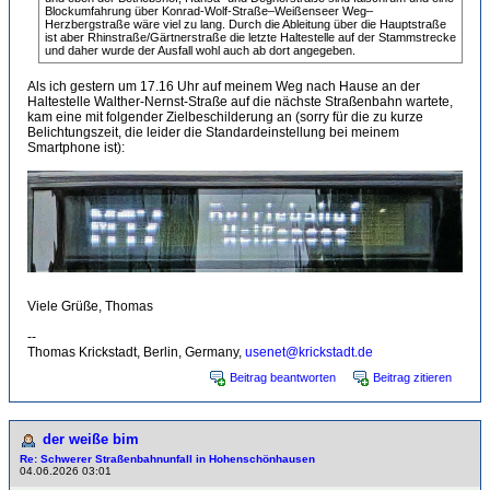
Blockumfahrung über Konrad-Wolf-Straße–Weißenseer Weg–
Herzbergstraße wäre viel zu lang. Durch die Ableitung über die Hauptstraße
ist aber Rhinstraße/Gärtnerstraße die letzte Haltestelle auf der Stammstrecke
und daher wurde der Ausfall wohl auch ab dort angegeben.
Als ich gestern um 17.16 Uhr auf meinem Weg nach Hause an der
Haltestelle Walther-Nernst-Straße auf die nächste Straßenbahn wartete,
kam eine mit folgender Zielbeschilderung an (sorry für die zu kurze
Belichtungszeit, die leider die Standardeinstellung bei meinem
Smartphone ist):
Viele Grüße, Thomas
--
Thomas Krickstadt, Berlin, Germany,
usenet@krickstadt.de
Beitrag beantworten
Beitrag zitieren
der weiße bim
Re: Schwerer Straßenbahnunfall in Hohenschönhausen
04.06.2026 03:01