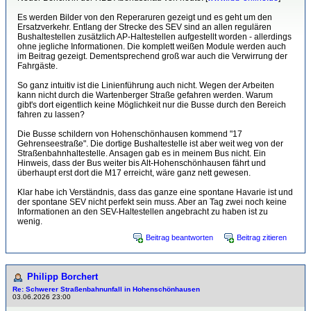
Es werden Bilder von den Reperaruren gezeigt und es geht um den
Ersatzverkehr. Entlang der Strecke des SEV sind an allen regulären
Bushaltestellen zusätzlich AP-Haltestellen aufgestellt worden - allerdings
ohne jegliche Informationen. Die komplett weißen Module werden auch
im Beitrag gezeigt. Dementsprechend groß war auch die Verwirrung der
Fahrgäste.
So ganz intuitiv ist die Linienführung auch nicht. Wegen der Arbeiten
kann nicht durch die Wartenberger Straße gefahren werden. Warum
gibt's dort eigentlich keine Möglichkeit nur die Busse durch den Bereich
fahren zu lassen?
Die Busse schildern von Hohenschönhausen kommend "17
Gehrenseestraße". Die dortige Bushaltestelle ist aber weit weg von der
Straßenbahnhaltestelle. Ansagen gab es in meinem Bus nicht. Ein
Hinweis, dass der Bus weiter bis Alt-Hohenschönhausen fährt und
überhaupt erst dort die M17 erreicht, wäre ganz nett gewesen.
Klar habe ich Verständnis, dass das ganze eine spontane Havarie ist und
der spontane SEV nicht perfekt sein muss. Aber an Tag zwei noch keine
Informationen an den SEV-Haltestellen angebracht zu haben ist zu
wenig.
Beitrag beantworten
Beitrag zitieren
Philipp Borchert
Re: Schwerer Straßenbahnunfall in Hohenschönhausen
03.06.2026 23:00