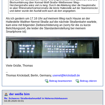
Blockumfahrung über Konrad-Wolf-Straße–Weißenseer Weg–
Herzbergstraße wäre viel zu lang. Durch die Ableitung über die Hauptstraße
ist aber Rhinstraße/Gärtnerstraße die letzte Haltestelle auf der Stammstrecke
und daher wurde der Ausfall wohl auch ab dort angegeben.
Als ich gestern um 17.16 Uhr auf meinem Weg nach Hause an der
Haltestelle Walther-Nernst-Straße auf die nächste Straßenbahn wartete,
kam eine mit folgender Zielbeschilderung an (sorry für die zu kurze
Belichtungszeit, die leider die Standardeinstellung bei meinem
Smartphone ist):
Viele Grüße, Thomas
--
Thomas Krickstadt, Berlin, Germany,
usenet@krickstadt.de
Beitrag beantworten
Beitrag zitieren
der weiße bim
Re: Schwerer Straßenbahnunfall in Hohenschönhausen
04.06.2026 03:01