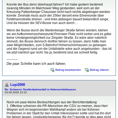
Konnte der Bus denn überhaupt fahren? Ich habe gestern bestimmt
zwanzig Minuten im Malchower Weg gestanden, weil vorn an der
Kreuzung Falkenberger Chaussee nicht nach rechts abgebogen werden
konnte. Deshalb muss auch der 256er derzeit eine Ehrenrunde über
Feldtmannstraße drehen - und links abbiegen dauert bekanntlich lange.
Und da müssen die SEV-Busse nun auch durch ...
Wenn die Busse durch die Wartenberger Straße fahren würden, kämen
sie am Aufkommensschwerpunkt Prerower Platz nicht vorbei und es gäbe
keine Umsteigemöglichkeit zur Zingster Straße. Es wäre aber natürlich
sinnvoll, die Busse dennoch dorthin fahren zu lassen, dann hätte man
zwei Möglichkeiten, zum S-Bahnhof Hohenschönhausen zu gelangen
und die Gegend rund um die Unfallstelle wäre auch angebunden - das ist
sie jetzt nämlich gar nicht. Na ja, bestimmt sind sie schnell fertig.
~~~~~~
Die paar Schritte kann ich auch fahren.
Beitrag beantworten
Beitrag zitieren
Lopi2000
Re: Schwerer Straßenbahnunfall in Hohenschönhausen
03.06.2026 23:10
Noch ein paar kleine Beobachtungen aus der Berichterstattung:
1. Offenbar scheinen die PR-Menschen der CDU zu meinen, dass Herr
Wegner sich im beginnenden Wahlkampf anders als bei früheren
Problemen in der Stadt für den Unfall interessieren sollte und hat ihn dort
hin fahren lassen. Unglücklicherweise (für ihn?) konnte er dies aber nicht