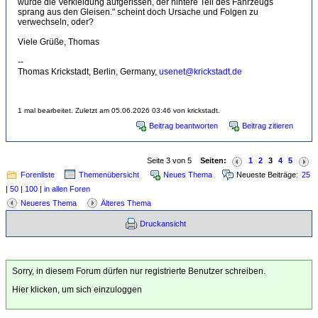
wurde die Verkleidung aufgerissen, der hintere Teil des Fahrzeugs
sprang aus den Gleisen." scheint doch Ursache und Folgen zu
verwechseln, oder?
Viele Grüße, Thomas
--
Thomas Krickstadt, Berlin, Germany,
usenet@krickstadt.de
1 mal bearbeitet. Zuletzt am 05.06.2026 03:46 von krickstadt.
Beitrag beantworten
Beitrag zitieren
Seite 3 von 5
Seiten:
1
2
3
4
5
Forenliste
Themenübersicht
Neues Thema
Neueste Beiträge:
25
|
50
|
100
|
in allen Foren
Neueres Thema
Älteres Thema
Druckansicht
Sorry, in diesem Forum dürfen nur registrierte Benutzer schreiben.
Hier klicken, um sich einzuloggen