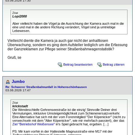
03.06.2026 17:30
Zitat
Lopi2000
Aber vielleicht haben die Vögel ja die Ausrichtung der Kamera auch mal in die
eine und mal in die andere Richtung verändert, Vögel sind ja umtriebige
Lebewesen.
Vielleicht diente die Kamera ja auch gar nicht der anhaltlosen
Überwachung, sondern es ging dem Aufsteller lediglich um die Erfassung
der Ganzreklamen zur Pflege seiner Straßenbahnwagenstatistik?
Gruß, se
Beitrag beantworten
Beitrag zitieren
Jumbo
Re: Schwerer Straßenbahnunfall in Hohenschönhausen
03.06.2026 17:47
Zitat
krickstadt
Die Wendeschleife Gehrenseestraße ist die einzig' Sinnvolle Deiner drei
Vermutungen, inklusive Umsteigemöglichkeit zum Schienenersatzverkehr.
Eine Alternative hat sich mit der vom Forenmitglied "Der Köpenicker" (nicht zu
verwechseln mit dem "Alter Köpenicker", wie mir mehrfach passiert), der das
Ziel "Betriebshof Weißensee"
in's Spiel gebracht hat, ergeben. […]
PS: Mir kam vorhin in der Haltestelle Magnusstraße eine M17 mit der