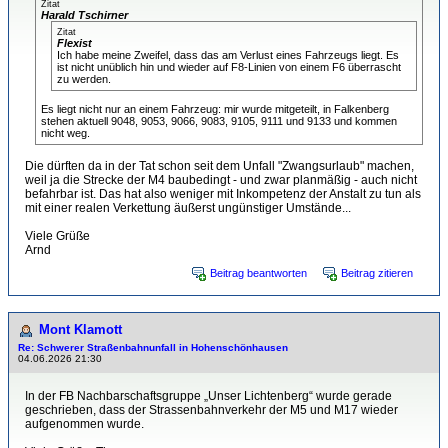
Zitat
Harald Tschirner
Zitat
Flexist
Ich habe meine Zweifel, dass das am Verlust eines Fahrzeugs liegt. Es
ist nicht unüblich hin und wieder auf F8-Linien von einem F6 überrascht
zu werden.
Es liegt nicht nur an einem Fahrzeug: mir wurde mitgeteilt, in Falkenberg
stehen aktuell 9048, 9053, 9066, 9083, 9105, 9111 und 9133 und kommen
nicht weg.
Die dürften da in der Tat schon seit dem Unfall "Zwangsurlaub" machen,
weil ja die Strecke der M4 baubedingt - und zwar planmäßig - auch nicht
befahrbar ist. Das hat also weniger mit Inkompetenz der Anstalt zu tun als
mit einer realen Verkettung äußerst ungünstiger Umstände...
Viele Grüße
Arnd
Beitrag beantworten
Beitrag zitieren
Mont Klamott
Re: Schwerer Straßenbahnunfall in Hohenschönhausen
04.06.2026 21:30
In der FB Nachbarschaftsgruppe „Unser Lichtenberg“ wurde gerade
geschrieben, dass der Strassenbahnverkehr der M5 und M17 wieder
aufgenommen wurde.