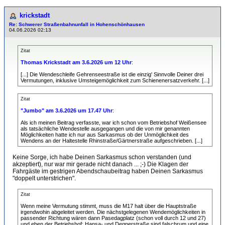
krickstadt
Re: Schwerer Straßenbahnunfall in Hohenschönhausen
04.06.2026 02:13
Zitat
Thomas Krickstadt am 3.6.2026 um 12 Uhr
:
[...] Die Wendeschleife Gehrenseestraße ist die einzig' Sinnvolle Deiner drei
Vermutungen, inklusive Umsteigemöglichkeit zum Schienenersatzverkehr. [...]
Zitat
"Jumbo" am 3.6.2026 um 17.47 Uhr
:
Als ich meinen Beitrag verfasste, war ich schon vom Betriebshof Weißensee
als tatsächliche Wendestelle ausgegangen und die von mir genannten
Möglichkeiten hatte ich nur aus Sarkasmus ob der Unmöglichkeit des
Wendens an der Haltestelle Rhinstraße/Gärtnerstraße aufgeschrieben. [...]
Keine Sorge, ich habe Deinen Sarkasmus schon verstanden (und
akzeptiert), nur war mir gerade nicht danach ... ;-) Die Klagen der
Fahrgäste im gestrigen Abendschaubeitrag haben Deinen Sarkasmus
"doppelt unterstrichen".
Zitat
Wenn meine Vermutung stimmt, muss die M17 halt über die Hauptstraße
irgendwohin abgeleitet werden. Die nächstgelegenen Wendemöglichkeiten in
passender Richtung wären dann Pasedagplatz (schon voll durch 12 und 27)
und eben der Betriebshof; Hansa- und Degnerstraße sind falschrum und eine