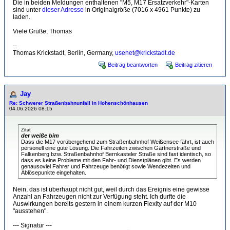
Die in beiden Meldungen enthaltenen "M5, M17 Ersatzverkehr"-Karten
sind unter
dieser Adresse
in Originalgröße (7016 x 4961 Punkte) zu
laden.
Viele Grüße, Thomas
--
Thomas Krickstadt, Berlin, Germany,
usenet@krickstadt.de
Beitrag beantworten
Beitrag zitieren
Jay
Re: Schwerer Straßenbahnunfall in Hohenschönhausen
04.06.2026 08:15
Zitat
der weiße bim
Dass die M17 vorübergehend zum Straßenbahnhof Weißensee fährt, ist auch
personell eine gute Lösung. Die Fahrzeiten zwischen Gärtnerstraße und
Falkenberg bzw. Straßenbahnhof Bernkasteler Straße sind fast identisch, so
dass es keine Probleme mit den Fahr- und Dienstplänen gibt. Es werden
genausoviel Fahrer und Fahrzeuge benötigt sowie Wendezeiten und
Ablösepunkte eingehalten.
Nein, das ist überhaupt nicht gut, weil durch das Ereignis eine gewisse
Anzahl an Fahrzeugen nicht zur Verfügung steht. Ich durfte die
Auswirkungen bereits gestern in einem kurzen Flexity auf der M10
"ausstehen".
--- Signatur ---