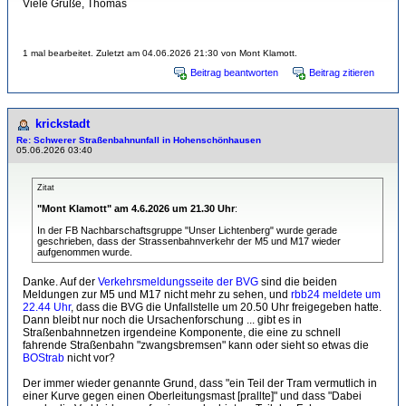
Viele Grüße, Thomas
1 mal bearbeitet. Zuletzt am 04.06.2026 21:30 von Mont Klamott.
Beitrag beantworten
Beitrag zitieren
krickstadt
Re: Schwerer Straßenbahnunfall in Hohenschönhausen
05.06.2026 03:40
Zitat
"Mont Klamott" am 4.6.2026 um 21.30 Uhr
:
In der FB Nachbarschaftsgruppe "Unser Lichtenberg" wurde gerade
geschrieben, dass der Strassenbahnverkehr der M5 und M17 wieder
aufgenommen wurde.
Danke. Auf der
Verkehrsmeldungsseite der BVG
sind die beiden
Meldungen zur M5 und M17 nicht mehr zu sehen, und
rbb24 meldete um
22.44 Uhr
, dass die BVG die Unfallstelle um 20.50 Uhr freigegeben hatte.
Dann bleibt nur noch die Ursachenforschung ... gibt es in
Straßenbahnnetzen irgendeine Komponente, die eine zu schnell
fahrende Straßenbahn "zwangsbremsen" kann oder sieht so etwas die
BOStrab
nicht vor?
Der immer wieder genannte Grund, dass "ein Teil der Tram vermutlich in
einer Kurve gegen einen Oberleitungsmast [prallte]" und dass "Dabei