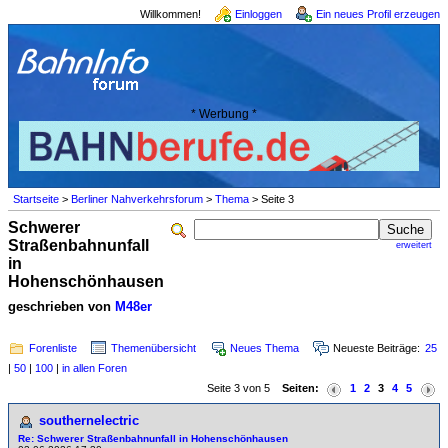
Willkommen!
Einloggen
Ein neues Profil erzeugen
* Werbung *
Startseite
>
Berliner Nahverkehrsforum
>
Thema
> Seite 3
Schwerer
Straßenbahnunfall
erweitert
in
Hohenschönhausen
geschrieben von
M48er
Forenliste
Themenübersicht
Neues Thema
Neueste Beiträge:
25
|
50
|
100
|
in allen Foren
Seite 3 von 5
Seiten:
1
2
3
4
5
southernelectric
Re: Schwerer Straßenbahnunfall in Hohenschönhausen