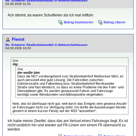
Re: Schwerer Straßenbahnunfall in Hohenschönhausen
04.06.2026 11:20
Ach stimmt, da waren Schulferien als ich mal mitfuhr.
Beitrag beantworten
Beitrag zitieren
Flexist
Re: Schwerer Straßenbahnunfall in Hohenschönhausen
04.06.2026 16:20
Zitat
Jay
Zitat
der weiße bim
Dass die M17 vorübergehend zum Straßenbahnhof Weißensee fährt, ist
auch personell eine gute Lösung. Die Fahrzeiten zwischen
Gärtnerstraße und Falkenberg bzw. Straßenbahnhof Bernkasteler
Straße sind fast identisch, so dass es keine Probleme mit den Fahr- und
Dienstplänen gibt. Es werden genausoviel Fahrer und Fahrzeuge
benötigt sowie Wendezeiten und Ablösepunkte eingehalten.
Nein, das ist überhaupt nicht gut, weil durch das Ereignis eine gewisse Anzahl
an Fahrzeugen nicht zur Verfügung steht. Ich durfte die Auswirkungen bereits
gestern in einem kurzen Flexity auf der M10 "ausstehen".
Ich habe meine Zweifel, dass das am Verlust eines Fahrzeugs liegt. Es ist
nicht unüblich hin und wieder auf F8-Linien von einem F6 überrascht zu
werden.