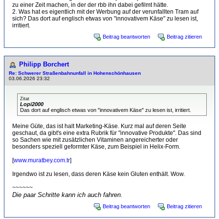
zu einer Zeit machen, in der der rbb ihn dabei gefilmt hätte.
2. Was hat es eigentlich mit der Werbung auf der verunfallten Tram auf
sich? Das dort auf englisch etwas von "innovativem Käse" zu lesen ist,
irritiert.
Beitrag beantworten
Beitrag zitieren
Philipp Borchert
Re: Schwerer Straßenbahnunfall in Hohenschönhausen
03.06.2026 23:32
Zitat
Lopi2000
Das dort auf englisch etwas von "innovativem Käse" zu lesen ist, irritiert.
Meine Güte, das ist halt Marketing-Käse. Kurz mal auf deren Seite
geschaut, da gibt's eine extra Rubrik für "innovative Produkte". Das sind
so Sachen wie mit zusätzlichen Vitaminen angereicherter oder
besonders speziell geformter Käse, zum Beispiel in Helix-Form.
[
www.muratbey.com.tr
]
Irgendwo ist zu lesen, dass deren Käse kein Gluten enthält. Wow.
~~~~~~
Die paar Schritte kann ich auch fahren.
Beitrag beantworten
Beitrag zitieren