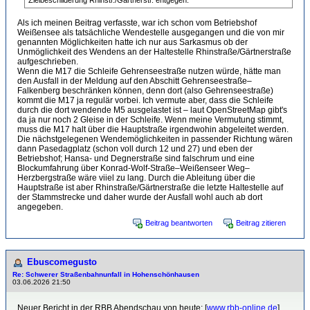
Zielbeschilderung Rhinstr./Gärtnerstr. entgegen.
Als ich meinen Beitrag verfasste, war ich schon vom Betriebshof
Weißensee als tatsächliche Wendestelle ausgegangen und die von mir
genannten Möglichkeiten hatte ich nur aus Sarkasmus ob der
Unmöglichkeit des Wendens an der Haltestelle Rhinstraße/Gärtnerstraße
aufgeschrieben.
Wenn die M17 die Schleife Gehrenseestraße nutzen würde, hätte man
den Ausfall in der Meldung auf den Abschitt Gehrenseestraße–
Falkenberg beschränken können, denn dort (also Gehrenseestraße)
kommt die M17 ja regulär vorbei. Ich vermute aber, dass die Schleife
durch die dort wendende M5 ausgelastet ist – laut OpenStreetMap gibt's
da ja nur noch 2 Gleise in der Schleife. Wenn meine Vermutung stimmt,
muss die M17 halt über die Hauptstraße irgendwohin abgeleitet werden.
Die nächstgelegenen Wendemöglichkeiten in passender Richtung wären
dann Pasedagplatz (schon voll durch 12 und 27) und eben der
Betriebshof; Hansa- und Degnerstraße sind falschrum und eine
Blockumfahrung über Konrad-Wolf-Straße–Weißenseer Weg–
Herzbergstraße wäre viiel zu lang. Durch die Ableitung über die
Hauptstraße ist aber Rhinstraße/Gärtnerstraße die letzte Haltestelle auf
der Stammstrecke und daher wurde der Ausfall wohl auch ab dort
angegeben.
Beitrag beantworten
Beitrag zitieren
Ebuscomegusto
Re: Schwerer Straßenbahnunfall in Hohenschönhausen
03.06.2026 21:50
Neuer Bericht in der RBB Abendschau von heute: [
www.rbb-online.de
]