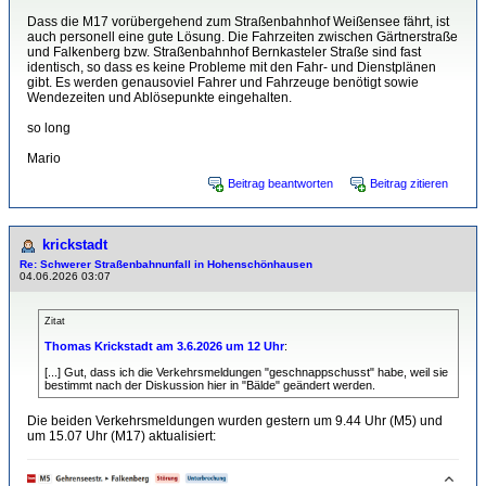
Dass die M17 vorübergehend zum Straßenbahnhof Weißensee fährt, ist
auch personell eine gute Lösung. Die Fahrzeiten zwischen Gärtnerstraße
und Falkenberg bzw. Straßenbahnhof Bernkasteler Straße sind fast
identisch, so dass es keine Probleme mit den Fahr- und Dienstplänen
gibt. Es werden genausoviel Fahrer und Fahrzeuge benötigt sowie
Wendezeiten und Ablösepunkte eingehalten.
so long
Mario
Beitrag beantworten
Beitrag zitieren
krickstadt
Re: Schwerer Straßenbahnunfall in Hohenschönhausen
04.06.2026 03:07
Zitat
Thomas Krickstadt am 3.6.2026 um 12 Uhr
:
[...] Gut, dass ich die Verkehrsmeldungen "geschnappschusst" habe, weil sie
bestimmt nach der Diskussion hier in "Bälde" geändert werden.
Die beiden Verkehrsmeldungen wurden gestern um 9.44 Uhr (M5) und
um 15.07 Uhr (M17) aktualisiert: