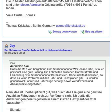
Die in beiden Meldungen enthaltenen "M5, M17 Ersatzverkehr"-Karten
sind unter
dieser Adresse
in Originalgröße (7016 x 4961 Punkte) zu
laden.
Viele Grüße, Thomas
--
Thomas Krickstadt, Berlin, Germany,
usenet@krickstadt.de
Beitrag beantworten
Beitrag zitieren
Jay
Re: Schwerer Straßenbahnunfall in Hohenschönhausen
04.06.2026 08:15
Zitat
der weiße bim
Dass die M17 vorübergehend zum Straßenbahnhof Weißensee fährt, ist auch
personell eine gute Lösung. Die Fahrzeiten zwischen Gärtnerstraße und
Falkenberg bzw. Straßenbahnhof Bernkasteler Straße sind fast identisch, so
dass es keine Probleme mit den Fahr- und Dienstplänen gibt. Es werden
genausoviel Fahrer und Fahrzeuge benötigt sowie Wendezeiten und
Ablösepunkte eingehalten.
Nein, das ist überhaupt nicht gut, weil durch das Ereignis eine gewisse
Anzahl an Fahrzeugen nicht zur Verfügung steht. Ich durfte die
Auswirkungen bereits gestern in einem kurzen Flexity auf der M10
"ausstehen".
--- Signatur ---