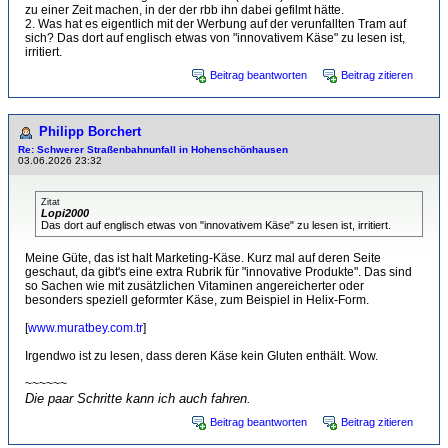
zu einer Zeit machen, in der der rbb ihn dabei gefilmt hätte.
2. Was hat es eigentlich mit der Werbung auf der verunfallten Tram auf
sich? Das dort auf englisch etwas von "innovativem Käse" zu lesen ist,
irritiert.
Beitrag beantworten
Beitrag zitieren
Philipp Borchert
Re: Schwerer Straßenbahnunfall in Hohenschönhausen
03.06.2026 23:32
Zitat
Lopi2000
Das dort auf englisch etwas von "innovativem Käse" zu lesen ist, irritiert.
Meine Güte, das ist halt Marketing-Käse. Kurz mal auf deren Seite
geschaut, da gibt's eine extra Rubrik für "innovative Produkte". Das sind
so Sachen wie mit zusätzlichen Vitaminen angereicherter oder
besonders speziell geformter Käse, zum Beispiel in Helix-Form.
[
www.muratbey.com.tr
]
Irgendwo ist zu lesen, dass deren Käse kein Gluten enthält. Wow.
~~~~~~
Die paar Schritte kann ich auch fahren.
Beitrag beantworten
Beitrag zitieren