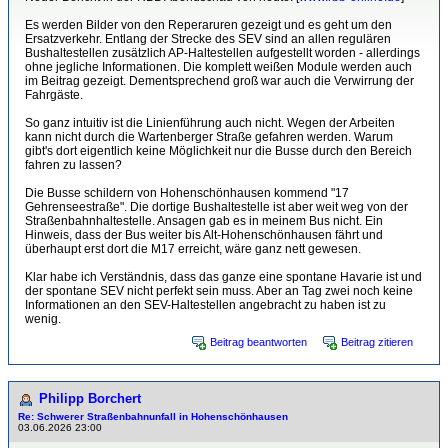
Es werden Bilder von den Reperaruren gezeigt und es geht um den
Ersatzverkehr. Entlang der Strecke des SEV sind an allen regulären
Bushaltestellen zusätzlich AP-Haltestellen aufgestellt worden - allerdings
ohne jegliche Informationen. Die komplett weißen Module werden auch
im Beitrag gezeigt. Dementsprechend groß war auch die Verwirrung der
Fahrgäste.
So ganz intuitiv ist die Linienführung auch nicht. Wegen der Arbeiten
kann nicht durch die Wartenberger Straße gefahren werden. Warum
gibt's dort eigentlich keine Möglichkeit nur die Busse durch den Bereich
fahren zu lassen?
Die Busse schildern von Hohenschönhausen kommend "17
Gehrenseestraße". Die dortige Bushaltestelle ist aber weit weg von der
Straßenbahnhaltestelle. Ansagen gab es in meinem Bus nicht. Ein
Hinweis, dass der Bus weiter bis Alt-Hohenschönhausen fährt und
überhaupt erst dort die M17 erreicht, wäre ganz nett gewesen.
Klar habe ich Verständnis, dass das ganze eine spontane Havarie ist und
der spontane SEV nicht perfekt sein muss. Aber an Tag zwei noch keine
Informationen an den SEV-Haltestellen angebracht zu haben ist zu
wenig.
Beitrag beantworten
Beitrag zitieren
Philipp Borchert
Re: Schwerer Straßenbahnunfall in Hohenschönhausen
03.06.2026 23:00