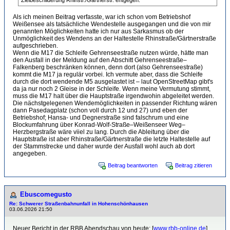
Zielbeschilderung Rhinstr./Gärtnerstr. entgegen.
Als ich meinen Beitrag verfasste, war ich schon vom Betriebshof
Weißensee als tatsächliche Wendestelle ausgegangen und die von mir
genannten Möglichkeiten hatte ich nur aus Sarkasmus ob der
Unmöglichkeit des Wendens an der Haltestelle Rhinstraße/Gärtnerstraße
aufgeschrieben.
Wenn die M17 die Schleife Gehrenseestraße nutzen würde, hätte man
den Ausfall in der Meldung auf den Abschitt Gehrenseestraße–
Falkenberg beschränken können, denn dort (also Gehrenseestraße)
kommt die M17 ja regulär vorbei. Ich vermute aber, dass die Schleife
durch die dort wendende M5 ausgelastet ist – laut OpenStreetMap gibt's
da ja nur noch 2 Gleise in der Schleife. Wenn meine Vermutung stimmt,
muss die M17 halt über die Hauptstraße irgendwohin abgeleitet werden.
Die nächstgelegenen Wendemöglichkeiten in passender Richtung wären
dann Pasedagplatz (schon voll durch 12 und 27) und eben der
Betriebshof; Hansa- und Degnerstraße sind falschrum und eine
Blockumfahrung über Konrad-Wolf-Straße–Weißenseer Weg–
Herzbergstraße wäre viiel zu lang. Durch die Ableitung über die
Hauptstraße ist aber Rhinstraße/Gärtnerstraße die letzte Haltestelle auf
der Stammstrecke und daher wurde der Ausfall wohl auch ab dort
angegeben.
Beitrag beantworten
Beitrag zitieren
Ebuscomegusto
Re: Schwerer Straßenbahnunfall in Hohenschönhausen
03.06.2026 21:50
Neuer Bericht in der RBB Abendschau von heute: [
www.rbb-online.de
]