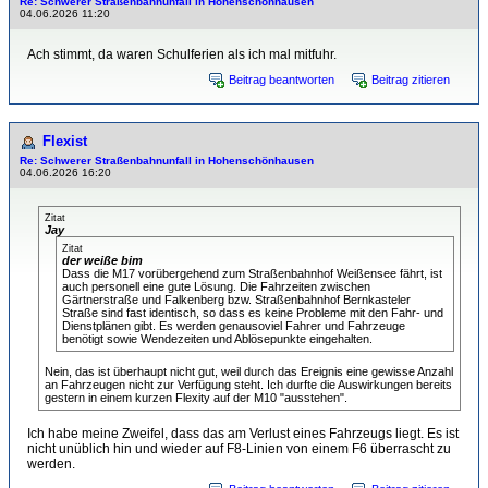
Re: Schwerer Straßenbahnunfall in Hohenschönhausen
04.06.2026 11:20
Ach stimmt, da waren Schulferien als ich mal mitfuhr.
Beitrag beantworten
Beitrag zitieren
Flexist
Re: Schwerer Straßenbahnunfall in Hohenschönhausen
04.06.2026 16:20
Zitat
Jay
Zitat
der weiße bim
Dass die M17 vorübergehend zum Straßenbahnhof Weißensee fährt, ist
auch personell eine gute Lösung. Die Fahrzeiten zwischen
Gärtnerstraße und Falkenberg bzw. Straßenbahnhof Bernkasteler
Straße sind fast identisch, so dass es keine Probleme mit den Fahr- und
Dienstplänen gibt. Es werden genausoviel Fahrer und Fahrzeuge
benötigt sowie Wendezeiten und Ablösepunkte eingehalten.
Nein, das ist überhaupt nicht gut, weil durch das Ereignis eine gewisse Anzahl
an Fahrzeugen nicht zur Verfügung steht. Ich durfte die Auswirkungen bereits
gestern in einem kurzen Flexity auf der M10 "ausstehen".
Ich habe meine Zweifel, dass das am Verlust eines Fahrzeugs liegt. Es ist
nicht unüblich hin und wieder auf F8-Linien von einem F6 überrascht zu
werden.