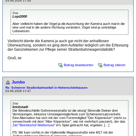
03.06.2026 17:30
Zitat
Lopi2000
Aber vielleicht haben die Vögel ja die Ausrichtung der Kamera auch mal in die
eine und mal in die andere Richtung verändert, Vögel sind ja umtriebige
Lebewesen.
Vielleicht diente die Kamera ja auch gar nicht der anhaltlosen
Überwachung, sondern es ging dem Aufsteller lediglich um die Erfassung
der Ganzreklamen zur Pflege seiner Straßenbahnwagenstatistik?
Gruß, se
Beitrag beantworten
Beitrag zitieren
Jumbo
Re: Schwerer Straßenbahnunfall in Hohenschönhausen
03.06.2026 17:47
Zitat
krickstadt
Die Wendeschleife Gehrenseestraße ist die einzig' Sinnvolle Deiner drei
Vermutungen, inklusive Umsteigemöglichkeit zum Schienenersatzverkehr.
Eine Alternative hat sich mit der vom Forenmitglied "Der Köpenicker" (nicht zu
verwechseln mit dem "Alter Köpenicker", wie mir mehrfach passiert), der das
Ziel "Betriebshof Weißensee"
in's Spiel gebracht hat, ergeben. […]
PS: Mir kam vorhin in der Haltestelle Magnusstraße eine M17 mit der