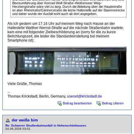
Blockumfahrung über Konrad-Wolf-Straße–Weißenseer Weg–
Herzbergstraße wäre viel zu lang. Durch die Ableitung über die Hauptstraße
ist aber Rhinstraße/Gärtnerstraße die letzte Haltestelle auf der Stammstrecke
und daher wurde der Ausfall wohl auch ab dort angegeben.
Als ich gestern um 17.16 Uhr auf meinem Weg nach Hause an der
Haltestelle Walther-Nernst-Straße auf die nächste Straßenbahn wartete,
kam eine mit folgender Zielbeschilderung an (sorry für die zu kurze
Belichtungszeit, die leider die Standardeinstellung bei meinem
Smartphone ist):
Viele Grüße, Thomas
--
Thomas Krickstadt, Berlin, Germany,
usenet@krickstadt.de
Beitrag beantworten
Beitrag zitieren
der weiße bim
Re: Schwerer Straßenbahnunfall in Hohenschönhausen
04.06.2026 03:01