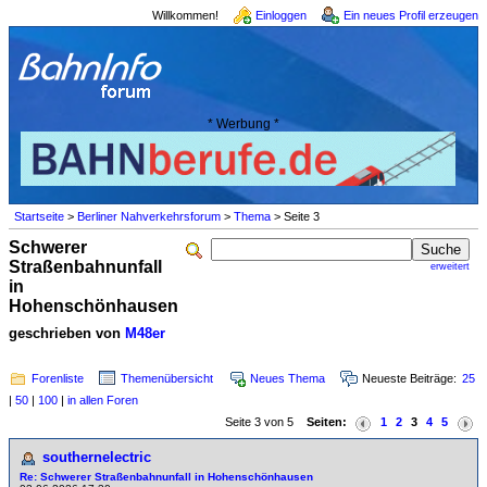
Willkommen!
Einloggen
Ein neues Profil erzeugen
* Werbung *
Startseite
>
Berliner Nahverkehrsforum
>
Thema
> Seite 3
Schwerer
Straßenbahnunfall
erweitert
in
Hohenschönhausen
geschrieben von
M48er
Forenliste
Themenübersicht
Neues Thema
Neueste Beiträge:
25
|
50
|
100
|
in allen Foren
Seite 3 von 5
Seiten:
1
2
3
4
5
southernelectric
Re: Schwerer Straßenbahnunfall in Hohenschönhausen