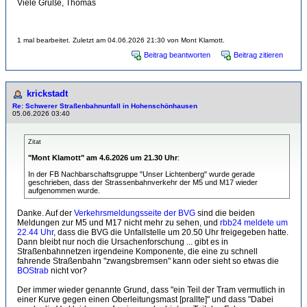
Viele Grüße, Thomas
1 mal bearbeitet. Zuletzt am 04.06.2026 21:30 von Mont Klamott.
Beitrag beantworten
Beitrag zitieren
krickstadt
Re: Schwerer Straßenbahnunfall in Hohenschönhausen
05.06.2026 03:40
Zitat
"Mont Klamott" am 4.6.2026 um 21.30 Uhr
:
In der FB Nachbarschaftsgruppe "Unser Lichtenberg" wurde gerade
geschrieben, dass der Strassenbahnverkehr der M5 und M17 wieder
aufgenommen wurde.
Danke. Auf der
Verkehrsmeldungsseite der BVG
sind die beiden
Meldungen zur M5 und M17 nicht mehr zu sehen, und
rbb24 meldete um
22.44 Uhr
, dass die BVG die Unfallstelle um 20.50 Uhr freigegeben hatte.
Dann bleibt nur noch die Ursachenforschung ... gibt es in
Straßenbahnnetzen irgendeine Komponente, die eine zu schnell
fahrende Straßenbahn "zwangsbremsen" kann oder sieht so etwas die
BOStrab
nicht vor?
Der immer wieder genannte Grund, dass "ein Teil der Tram vermutlich in
einer Kurve gegen einen Oberleitungsmast [prallte]" und dass "Dabei