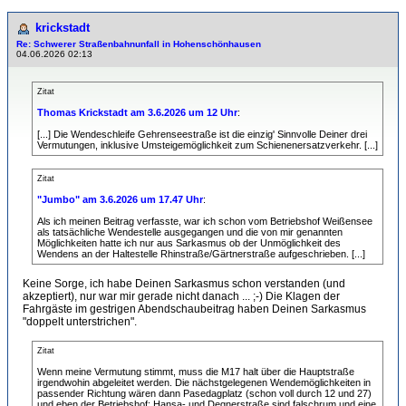
krickstadt
Re: Schwerer Straßenbahnunfall in Hohenschönhausen
04.06.2026 02:13
Zitat
Thomas Krickstadt am 3.6.2026 um 12 Uhr
:
[...] Die Wendeschleife Gehrenseestraße ist die einzig' Sinnvolle Deiner drei
Vermutungen, inklusive Umsteigemöglichkeit zum Schienenersatzverkehr. [...]
Zitat
"Jumbo" am 3.6.2026 um 17.47 Uhr
:
Als ich meinen Beitrag verfasste, war ich schon vom Betriebshof Weißensee
als tatsächliche Wendestelle ausgegangen und die von mir genannten
Möglichkeiten hatte ich nur aus Sarkasmus ob der Unmöglichkeit des
Wendens an der Haltestelle Rhinstraße/Gärtnerstraße aufgeschrieben. [...]
Keine Sorge, ich habe Deinen Sarkasmus schon verstanden (und
akzeptiert), nur war mir gerade nicht danach ... ;-) Die Klagen der
Fahrgäste im gestrigen Abendschaubeitrag haben Deinen Sarkasmus
"doppelt unterstrichen".
Zitat
Wenn meine Vermutung stimmt, muss die M17 halt über die Hauptstraße
irgendwohin abgeleitet werden. Die nächstgelegenen Wendemöglichkeiten in
passender Richtung wären dann Pasedagplatz (schon voll durch 12 und 27)
und eben der Betriebshof; Hansa- und Degnerstraße sind falschrum und eine