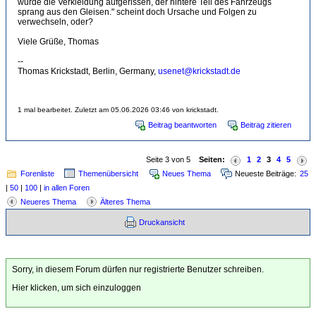
wurde die Verkleidung aufgerissen, der hintere Teil des Fahrzeugs
sprang aus den Gleisen." scheint doch Ursache und Folgen zu
verwechseln, oder?
Viele Grüße, Thomas
--
Thomas Krickstadt, Berlin, Germany,
usenet@krickstadt.de
1 mal bearbeitet. Zuletzt am 05.06.2026 03:46 von krickstadt.
Beitrag beantworten
Beitrag zitieren
Seite 3 von 5
Seiten:
1
2
3
4
5
Forenliste
Themenübersicht
Neues Thema
Neueste Beiträge:
25
|
50
|
100
|
in allen Foren
Neueres Thema
Älteres Thema
Druckansicht
Sorry, in diesem Forum dürfen nur registrierte Benutzer schreiben.
Hier klicken, um sich einzuloggen