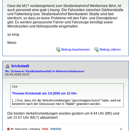
Dass die M17 vorübergehend zum Straßenbahnhof Weißensee fährt, ist
auch personell eine gute Lösung. Die Fahrzeiten zwischen Gärtnerstraße
und Falkenberg bzw. Straßenbahnhof Bernkasteler Straße sind fast
identisch, so dass es keine Probleme mit den Fahr- und Dienstplänen
gibt. Es werden genausoviel Fahrer und Fahrzeuge benötigt sowie
Wendezeiten und Ablösepunkte eingehalten.
so long
Mario
Beitrag beantworten
Beitrag zitieren
krickstadt
Re: Schwerer Straßenbahnunfall in Hohenschönhausen
04.06.2026 03:07
Zitat
Thomas Krickstadt am 3.6.2026 um 12 Uhr
:
[...] Gut, dass ich die Verkehrsmeldungen "geschnappschusst" habe, weil sie
bestimmt nach der Diskussion hier in "Bälde" geändert werden.
Die beiden Verkehrsmeldungen wurden gestern um 9.44 Uhr (M5) und
um 15.07 Uhr (M17) aktualisiert: