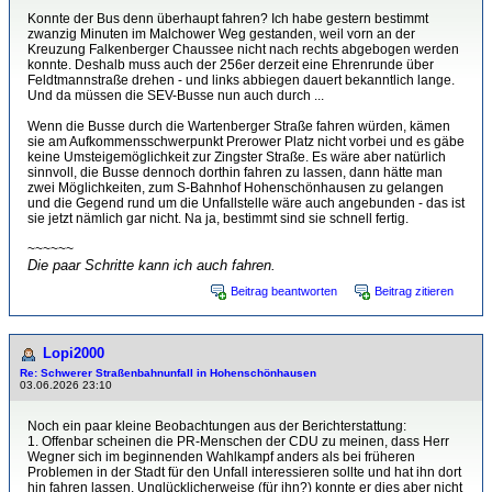
Konnte der Bus denn überhaupt fahren? Ich habe gestern bestimmt
zwanzig Minuten im Malchower Weg gestanden, weil vorn an der
Kreuzung Falkenberger Chaussee nicht nach rechts abgebogen werden
konnte. Deshalb muss auch der 256er derzeit eine Ehrenrunde über
Feldtmannstraße drehen - und links abbiegen dauert bekanntlich lange.
Und da müssen die SEV-Busse nun auch durch ...
Wenn die Busse durch die Wartenberger Straße fahren würden, kämen
sie am Aufkommensschwerpunkt Prerower Platz nicht vorbei und es gäbe
keine Umsteigemöglichkeit zur Zingster Straße. Es wäre aber natürlich
sinnvoll, die Busse dennoch dorthin fahren zu lassen, dann hätte man
zwei Möglichkeiten, zum S-Bahnhof Hohenschönhausen zu gelangen
und die Gegend rund um die Unfallstelle wäre auch angebunden - das ist
sie jetzt nämlich gar nicht. Na ja, bestimmt sind sie schnell fertig.
~~~~~~
Die paar Schritte kann ich auch fahren.
Beitrag beantworten
Beitrag zitieren
Lopi2000
Re: Schwerer Straßenbahnunfall in Hohenschönhausen
03.06.2026 23:10
Noch ein paar kleine Beobachtungen aus der Berichterstattung:
1. Offenbar scheinen die PR-Menschen der CDU zu meinen, dass Herr
Wegner sich im beginnenden Wahlkampf anders als bei früheren
Problemen in der Stadt für den Unfall interessieren sollte und hat ihn dort
hin fahren lassen. Unglücklicherweise (für ihn?) konnte er dies aber nicht