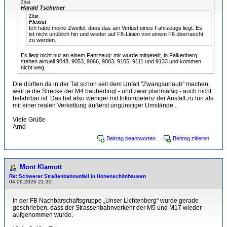
Zitat
Harald Tschirner
Zitat
Flexist
Ich habe meine Zweifel, dass das am Verlust eines Fahrzeugs liegt. Es
ist nicht unüblich hin und wieder auf F8-Linien von einem F6 überrascht
zu werden.
Es liegt nicht nur an einem Fahrzeug: mir wurde mitgeteilt, in Falkenberg
stehen aktuell 9048, 9053, 9066, 9083, 9105, 9111 und 9133 und kommen
nicht weg.
Die dürften da in der Tat schon seit dem Unfall "Zwangsurlaub" machen,
weil ja die Strecke der M4 baubedingt - und zwar planmäßig - auch nicht
befahrbar ist. Das hat also weniger mit Inkompetenz der Anstalt zu tun als
mit einer realen Verkettung äußerst ungünstiger Umstände...
Viele Grüße
Arnd
Beitrag beantworten
Beitrag zitieren
Mont Klamott
Re: Schwerer Straßenbahnunfall in Hohenschönhausen
04.06.2026 21:30
In der FB Nachbarschaftsgruppe „Unser Lichtenberg“ wurde gerade
geschrieben, dass der Strassenbahnverkehr der M5 und M17 wieder
aufgenommen wurde.