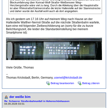
Blockumfahrung über Konrad-Wolf-Straße–Weißenseer Weg–
Herzbergstraße wäre viel zu lang. Durch die Ableitung über die Hauptstraße
ist aber Rhinstraße/Gärtnerstraße die letzte Haltestelle auf der Stammstrecke
und daher wurde der Ausfall wohl auch ab dort angegeben.
Als ich gestern um 17.16 Uhr auf meinem Weg nach Hause an der
Haltestelle Walther-Nernst-Straße auf die nächste Straßenbahn wartete,
kam eine mit folgender Zielbeschilderung an (sorry für die zu kurze
Belichtungszeit, die leider die Standardeinstellung bei meinem
Smartphone ist):
Viele Grüße, Thomas
--
Thomas Krickstadt, Berlin, Germany,
usenet@krickstadt.de
Beitrag beantworten
Beitrag zitieren
der weiße bim
Re: Schwerer Straßenbahnunfall in Hohenschönhausen
04.06.2026 03:01