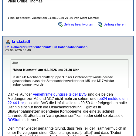
Viele Grüße, Thomas
1 mal bearbeitet. Zuletzt am 04.06.2026 21:30 von Mont Klamott.
Beitrag beantworten
Beitrag zitieren
krickstadt
Re: Schwerer Straßenbahnunfall in Hohenschönhausen
05.06.2026 03:40
Zitat
"Mont Klamott" am 4.6.2026 um 21.30 Uhr
:
In der FB Nachbarschaftsgruppe "Unser Lichtenberg" wurde gerade
geschrieben, dass der Strassenbahnverkehr der M5 und M17 wieder
aufgenommen wurde.
Danke. Auf der
Verkehrsmeldungsseite der BVG
sind die beiden
Meldungen zur M5 und M17 nicht mehr zu sehen, und
rbb24 meldete um
22.44 Uhr
, dass die BVG die Unfallstelle um 20.50 Uhr freigegeben hatte.
Dann bleibt nur noch die Ursachenforschung ... gibt es in
Straßenbahnnetzen irgendeine Komponente, die eine zu schnell
fahrende Straßenbahn "zwangsbremsen" kann oder sieht so etwas die
BOStrab
nicht vor?
Der immer wieder genannte Grund, dass "ein Teil der Tram vermutlich in
einer Kurve gegen einen Oberleitungsmast [prallte]" und dass "Dabei