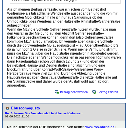
Zielbeschilderung Rhinstr./Gärtnerstr. entgegen.
Als ich meinen Beitrag verfasste, war ich schon vom Betriebshof
Weißensee als tatsächliche Wendestelle ausgegangen und die von mir
genannten Möglichkeiten hatte ich nur aus Sarkasmus ob der
Unmöglichkeit des Wendens an der Haltestelle Rhinstraße/Gärtnerstraße
aufgeschrieben.
Wenn die M17 die Schleife Gehrenseestraße nutzen würde, hätte man
den Ausfall in der Meldung auf den Abschitt Gehrenseestraße–
Falkenberg beschränken können, denn dort (also Gehrenseestraße)
kommt die M17 ja regulär vorbei. Ich vermute aber, dass die Schleife
durch die dort wendende M5 ausgelastet ist – laut OpenStreetMap gibt's
da ja nur noch 2 Gleise in der Schleife. Wenn meine Vermutung stimmt,
muss die M17 halt über die Hauptstraße irgendwohin abgeleitet werden.
Die nächstgelegenen Wendemöglichkeiten in passender Richtung wären
dann Pasedagplatz (schon voll durch 12 und 27) und eben der
Betriebshof; Hansa- und Degnerstraße sind falschrum und eine
Blockumfahrung über Konrad-Wolf-Straße–Weißenseer Weg–
Herzbergstraße wäre viiel zu lang. Durch die Ableitung über die
Hauptstraße ist aber Rhinstraße/Gärtnerstraße die letzte Haltestelle auf
der Stammstrecke und daher wurde der Ausfall wohl auch ab dort
angegeben.
Beitrag beantworten
Beitrag zitieren
Ebuscomegusto
Re: Schwerer Straßenbahnunfall in Hohenschönhausen
03.06.2026 21:50
Neuer Bericht in der RBB Abendschau von heute: [
www.rbb-online.de
]