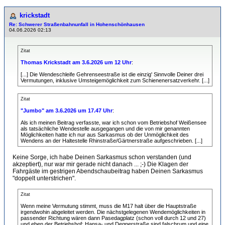
krickstadt
Re: Schwerer Straßenbahnunfall in Hohenschönhausen
04.06.2026 02:13
Zitat
Thomas Krickstadt am 3.6.2026 um 12 Uhr
:
[...] Die Wendeschleife Gehrenseestraße ist die einzig' Sinnvolle Deiner drei
Vermutungen, inklusive Umsteigemöglichkeit zum Schienenersatzverkehr. [...]
Zitat
"Jumbo" am 3.6.2026 um 17.47 Uhr
:
Als ich meinen Beitrag verfasste, war ich schon vom Betriebshof Weißensee
als tatsächliche Wendestelle ausgegangen und die von mir genannten
Möglichkeiten hatte ich nur aus Sarkasmus ob der Unmöglichkeit des
Wendens an der Haltestelle Rhinstraße/Gärtnerstraße aufgeschrieben. [...]
Keine Sorge, ich habe Deinen Sarkasmus schon verstanden (und
akzeptiert), nur war mir gerade nicht danach ... ;-) Die Klagen der
Fahrgäste im gestrigen Abendschaubeitrag haben Deinen Sarkasmus
"doppelt unterstrichen".
Zitat
Wenn meine Vermutung stimmt, muss die M17 halt über die Hauptstraße
irgendwohin abgeleitet werden. Die nächstgelegenen Wendemöglichkeiten in
passender Richtung wären dann Pasedagplatz (schon voll durch 12 und 27)
und eben der Betriebshof; Hansa- und Degnerstraße sind falschrum und eine