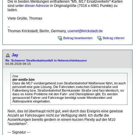
Die in beiden Meldungen enthaltenen "M5, M17 Ersatzverkehr"-Karten
sind unter
dieser Adresse
in Originalgröße (7016 x 4961 Punkte) zu
laden.
Viele Grüße, Thomas
--
Thomas Krickstadt, Berlin, Germany,
usenet@krickstadt.de
Beitrag beantworten
Beitrag zitieren
Jay
Re: Schwerer Straßenbahnunfall in Hohenschönhausen
04.06.2026 08:15
Zitat
der weiße bim
Dass die M17 vorübergehend zum Straßenbahnhof Weißensee fährt, ist auch
personell eine gute Lösung. Die Fahrzeiten zwischen Gärtnerstraße und
Falkenberg bzw. Straßenbahnhof Bernkasteler Straße sind fast identisch, so
dass es keine Probleme mit den Fahr- und Dienstplänen gibt. Es werden
genausoviel Fahrer und Fahrzeuge benötigt sowie Wendezeiten und
Ablösepunkte eingehalten.
Nein, das ist überhaupt nicht gut, weil durch das Ereignis eine gewisse
Anzahl an Fahrzeugen nicht zur Verfügung steht. Ich durfte die
Auswirkungen bereits gestern in einem kurzen Flexity auf der M10
"ausstehen".
--- Signatur ---