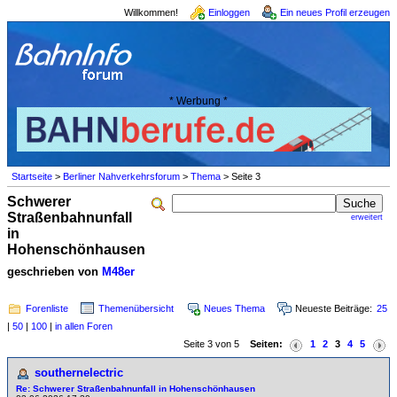
Willkommen!
Einloggen
Ein neues Profil erzeugen
* Werbung *
Startseite
>
Berliner Nahverkehrsforum
>
Thema
> Seite 3
Schwerer
Straßenbahnunfall
erweitert
in
Hohenschönhausen
geschrieben von
M48er
Forenliste
Themenübersicht
Neues Thema
Neueste Beiträge:
25
|
50
|
100
|
in allen Foren
Seite 3 von 5
Seiten:
1
2
3
4
5
southernelectric
Re: Schwerer Straßenbahnunfall in Hohenschönhausen