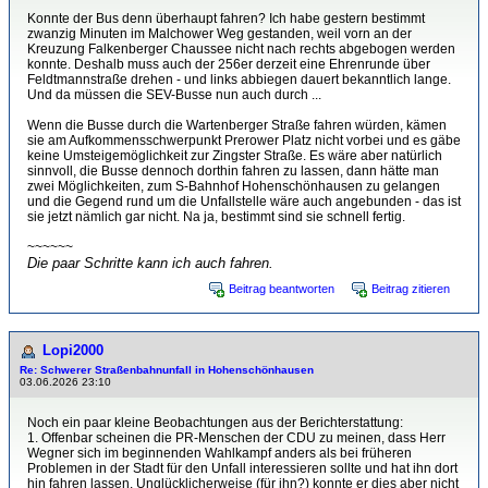
Konnte der Bus denn überhaupt fahren? Ich habe gestern bestimmt
zwanzig Minuten im Malchower Weg gestanden, weil vorn an der
Kreuzung Falkenberger Chaussee nicht nach rechts abgebogen werden
konnte. Deshalb muss auch der 256er derzeit eine Ehrenrunde über
Feldtmannstraße drehen - und links abbiegen dauert bekanntlich lange.
Und da müssen die SEV-Busse nun auch durch ...
Wenn die Busse durch die Wartenberger Straße fahren würden, kämen
sie am Aufkommensschwerpunkt Prerower Platz nicht vorbei und es gäbe
keine Umsteigemöglichkeit zur Zingster Straße. Es wäre aber natürlich
sinnvoll, die Busse dennoch dorthin fahren zu lassen, dann hätte man
zwei Möglichkeiten, zum S-Bahnhof Hohenschönhausen zu gelangen
und die Gegend rund um die Unfallstelle wäre auch angebunden - das ist
sie jetzt nämlich gar nicht. Na ja, bestimmt sind sie schnell fertig.
~~~~~~
Die paar Schritte kann ich auch fahren.
Beitrag beantworten
Beitrag zitieren
Lopi2000
Re: Schwerer Straßenbahnunfall in Hohenschönhausen
03.06.2026 23:10
Noch ein paar kleine Beobachtungen aus der Berichterstattung:
1. Offenbar scheinen die PR-Menschen der CDU zu meinen, dass Herr
Wegner sich im beginnenden Wahlkampf anders als bei früheren
Problemen in der Stadt für den Unfall interessieren sollte und hat ihn dort
hin fahren lassen. Unglücklicherweise (für ihn?) konnte er dies aber nicht