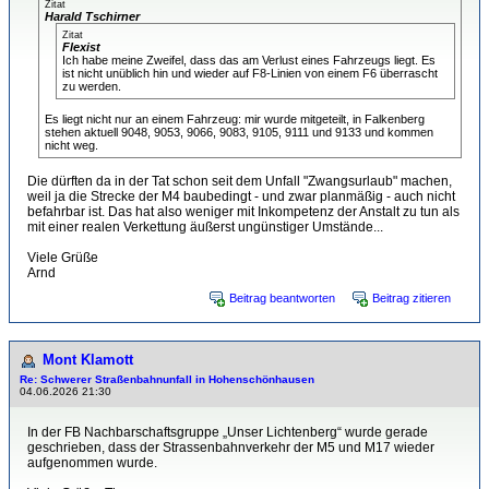
Zitat
Harald Tschirner
Zitat
Flexist
Ich habe meine Zweifel, dass das am Verlust eines Fahrzeugs liegt. Es
ist nicht unüblich hin und wieder auf F8-Linien von einem F6 überrascht
zu werden.
Es liegt nicht nur an einem Fahrzeug: mir wurde mitgeteilt, in Falkenberg
stehen aktuell 9048, 9053, 9066, 9083, 9105, 9111 und 9133 und kommen
nicht weg.
Die dürften da in der Tat schon seit dem Unfall "Zwangsurlaub" machen,
weil ja die Strecke der M4 baubedingt - und zwar planmäßig - auch nicht
befahrbar ist. Das hat also weniger mit Inkompetenz der Anstalt zu tun als
mit einer realen Verkettung äußerst ungünstiger Umstände...
Viele Grüße
Arnd
Beitrag beantworten
Beitrag zitieren
Mont Klamott
Re: Schwerer Straßenbahnunfall in Hohenschönhausen
04.06.2026 21:30
In der FB Nachbarschaftsgruppe „Unser Lichtenberg“ wurde gerade
geschrieben, dass der Strassenbahnverkehr der M5 und M17 wieder
aufgenommen wurde.