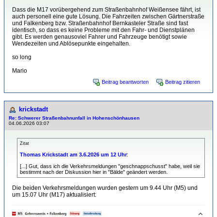
Dass die M17 vorübergehend zum Straßenbahnhof Weißensee fährt, ist
auch personell eine gute Lösung. Die Fahrzeiten zwischen Gärtnerstraße
und Falkenberg bzw. Straßenbahnhof Bernkasteler Straße sind fast
identisch, so dass es keine Probleme mit den Fahr- und Dienstplänen
gibt. Es werden genausoviel Fahrer und Fahrzeuge benötigt sowie
Wendezeiten und Ablösepunkte eingehalten.
so long
Mario
Beitrag beantworten
Beitrag zitieren
krickstadt
Re: Schwerer Straßenbahnunfall in Hohenschönhausen
04.06.2026 03:07
Zitat
Thomas Krickstadt am 3.6.2026 um 12 Uhr
:
[...] Gut, dass ich die Verkehrsmeldungen "geschnappschusst" habe, weil sie
bestimmt nach der Diskussion hier in "Bälde" geändert werden.
Die beiden Verkehrsmeldungen wurden gestern um 9.44 Uhr (M5) und
um 15.07 Uhr (M17) aktualisiert: