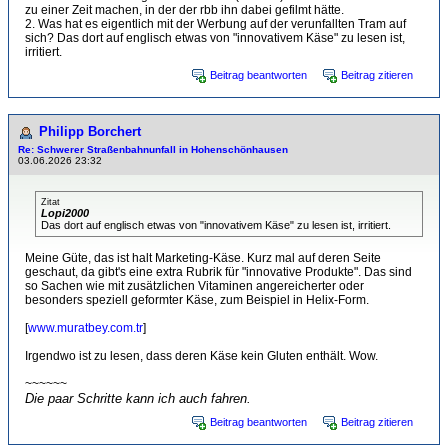
zu einer Zeit machen, in der der rbb ihn dabei gefilmt hätte.
2. Was hat es eigentlich mit der Werbung auf der verunfallten Tram auf
sich? Das dort auf englisch etwas von "innovativem Käse" zu lesen ist,
irritiert.
Beitrag beantworten
Beitrag zitieren
Philipp Borchert
Re: Schwerer Straßenbahnunfall in Hohenschönhausen
03.06.2026 23:32
Zitat
Lopi2000
Das dort auf englisch etwas von "innovativem Käse" zu lesen ist, irritiert.
Meine Güte, das ist halt Marketing-Käse. Kurz mal auf deren Seite
geschaut, da gibt's eine extra Rubrik für "innovative Produkte". Das sind
so Sachen wie mit zusätzlichen Vitaminen angereicherter oder
besonders speziell geformter Käse, zum Beispiel in Helix-Form.
[
www.muratbey.com.tr
]
Irgendwo ist zu lesen, dass deren Käse kein Gluten enthält. Wow.
~~~~~~
Die paar Schritte kann ich auch fahren.
Beitrag beantworten
Beitrag zitieren