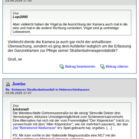
03.06.2026 17:30
Zitat
Lopi2000
Aber vielleicht haben die Vögel ja die Ausrichtung der Kamera auch mal in die
eine und mal in die andere Richtung verändert, Vögel sind ja umtriebige
Lebewesen.
Vielleicht diente die Kamera ja auch gar nicht der anhaltlosen
Überwachung, sondern es ging dem Aufsteller lediglich um die Erfassung
der Ganzreklamen zur Pflege seiner Straßenbahnwagenstatistik?
Gruß, se
Beitrag beantworten
Beitrag zitieren
Jumbo
Re: Schwerer Straßenbahnunfall in Hohenschönhausen
03.06.2026 17:47
Zitat
krickstadt
Die Wendeschleife Gehrenseestraße ist die einzig' Sinnvolle Deiner drei
Vermutungen, inklusive Umsteigemöglichkeit zum Schienenersatzverkehr.
Eine Alternative hat sich mit der vom Forenmitglied "Der Köpenicker" (nicht zu
verwechseln mit dem "Alter Köpenicker", wie mir mehrfach passiert), der das
Ziel "Betriebshof Weißensee"
in's Spiel gebracht hat, ergeben. […]
PS: Mir kam vorhin in der Haltestelle Magnusstraße eine M17 mit der