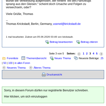
wurde die Verkleidung aufgerissen, der hintere Teil des Fahrzeugs
sprang aus den Gleisen." scheint doch Ursache und Folgen zu
verwechseln, oder?
Viele Grüße, Thomas
--
Thomas Krickstadt, Berlin, Germany,
usenet@krickstadt.de
1 mal bearbeitet. Zuletzt am 05.06.2026 03:46 von krickstadt.
Beitrag beantworten
Beitrag zitieren
Seite 3 von 5
Seiten:
1
2
3
4
5
Forenliste
Themenübersicht
Neues Thema
Neueste Beiträge:
25
|
50
|
100
|
in allen Foren
Neueres Thema
Älteres Thema
Druckansicht
Sorry, in diesem Forum dürfen nur registrierte Benutzer schreiben.
Hier klicken, um sich einzuloggen