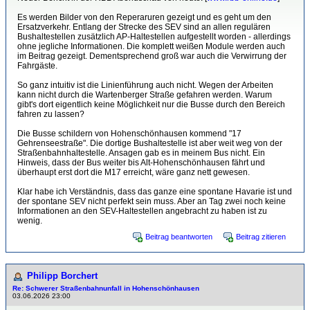
Es werden Bilder von den Reperaruren gezeigt und es geht um den
Ersatzverkehr. Entlang der Strecke des SEV sind an allen regulären
Bushaltestellen zusätzlich AP-Haltestellen aufgestellt worden - allerdings
ohne jegliche Informationen. Die komplett weißen Module werden auch
im Beitrag gezeigt. Dementsprechend groß war auch die Verwirrung der
Fahrgäste.
So ganz intuitiv ist die Linienführung auch nicht. Wegen der Arbeiten
kann nicht durch die Wartenberger Straße gefahren werden. Warum
gibt's dort eigentlich keine Möglichkeit nur die Busse durch den Bereich
fahren zu lassen?
Die Busse schildern von Hohenschönhausen kommend "17
Gehrenseestraße". Die dortige Bushaltestelle ist aber weit weg von der
Straßenbahnhaltestelle. Ansagen gab es in meinem Bus nicht. Ein
Hinweis, dass der Bus weiter bis Alt-Hohenschönhausen fährt und
überhaupt erst dort die M17 erreicht, wäre ganz nett gewesen.
Klar habe ich Verständnis, dass das ganze eine spontane Havarie ist und
der spontane SEV nicht perfekt sein muss. Aber an Tag zwei noch keine
Informationen an den SEV-Haltestellen angebracht zu haben ist zu
wenig.
Beitrag beantworten
Beitrag zitieren
Philipp Borchert
Re: Schwerer Straßenbahnunfall in Hohenschönhausen
03.06.2026 23:00