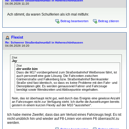
Re: Schwerer Straßenbahnunfall in Hohenschönhausen
04.06.2026 11:20
Ach stimmt, da waren Schulferien als ich mal mitfuhr.
Beitrag beantworten
Beitrag zitieren
Flexist
Re: Schwerer Straßenbahnunfall in Hohenschönhausen
04.06.2026 16:20
Zitat
Jay
Zitat
der weiße bim
Dass die M17 vorübergehend zum Straßenbahnhof Weißensee fährt, ist
auch personell eine gute Lösung. Die Fahrzeiten zwischen
Gärtnerstraße und Falkenberg bzw. Straßenbahnhof Bernkasteler
Straße sind fast identisch, so dass es keine Probleme mit den Fahr- und
Dienstplänen gibt. Es werden genausoviel Fahrer und Fahrzeuge
benötigt sowie Wendezeiten und Ablösepunkte eingehalten.
Nein, das ist überhaupt nicht gut, weil durch das Ereignis eine gewisse Anzahl
an Fahrzeugen nicht zur Verfügung steht. Ich durfte die Auswirkungen bereits
gestern in einem kurzen Flexity auf der M10 "ausstehen".
Ich habe meine Zweifel, dass das am Verlust eines Fahrzeugs liegt. Es ist
nicht unüblich hin und wieder auf F8-Linien von einem F6 überrascht zu
werden.