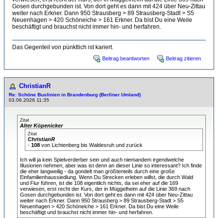
Gosen durchgebunden ist. Von dort geht es dann mit 424 über Neu-Zittau
weiter nach Erkner. Dann 950 Strausberg > 89 Strausberg-Stadt > S5
Neuenhagen > 420 Schöneiche > 161 Erkner. Da bist Du eine Weile
beschäftigt und brauchst nicht immer hin- und herfahren.
Das Gegenteil von pünktlich ist kariert.
Beitrag beantworten
Beitrag zitieren
ChristianR
Re: Schöne Buslinien in Brandenburg (Berliner Umland)
03.06.2026 11:35
Zitat
Alter Köpenicker
Zitat
ChristianR
-
108
von Lichtenberg bis Waldesruh und zurück
Ich will ja kein Spielverderber sein und auch niemandem irgendwelche
Illusionen nehmen, aber was ist denn an dieser Linie so interessant? Ich finde
die eher langweilig - da gondelt man größtenteils durch eine große
Einfamilienhaussiedlung. Wenn Du Strecken erleben willst, die durch Wald
und Flur führen, ist die 108 eigentlich nichts, da sei eher auf die 169
verwiesen, erst recht der Kurs, der in Müggelheim auf die Linie 369 nach
Gosen durchgebunden ist. Von dort geht es dann mit 424 über Neu-Zittau
weiter nach Erkner. Dann 950 Strausberg > 89 Strausberg-Stadt > S5
Neuenhagen > 420 Schöneiche > 161 Erkner. Da bist Du eine Weile
beschäftigt und brauchst nicht immer hin- und herfahren.