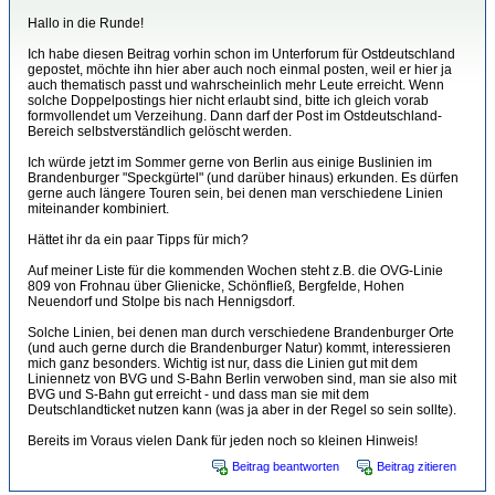
Hallo in die Runde!
Ich habe diesen Beitrag vorhin schon im Unterforum für Ostdeutschland
gepostet, möchte ihn hier aber auch noch einmal posten, weil er hier ja
auch thematisch passt und wahrscheinlich mehr Leute erreicht. Wenn
solche Doppelpostings hier nicht erlaubt sind, bitte ich gleich vorab
formvollendet um Verzeihung. Dann darf der Post im Ostdeutschland-
Bereich selbstverständlich gelöscht werden.
Ich würde jetzt im Sommer gerne von Berlin aus einige Buslinien im
Brandenburger "Speckgürtel" (und darüber hinaus) erkunden. Es dürfen
gerne auch längere Touren sein, bei denen man verschiedene Linien
miteinander kombiniert.
Hättet ihr da ein paar Tipps für mich?
Auf meiner Liste für die kommenden Wochen steht z.B. die OVG-Linie
809 von Frohnau über Glienicke, Schönfließ, Bergfelde, Hohen
Neuendorf und Stolpe bis nach Hennigsdorf.
Solche Linien, bei denen man durch verschiedene Brandenburger Orte
(und auch gerne durch die Brandenburger Natur) kommt, interessieren
mich ganz besonders. Wichtig ist nur, dass die Linien gut mit dem
Liniennetz von BVG und S-Bahn Berlin verwoben sind, man sie also mit
BVG und S-Bahn gut erreicht - und dass man sie mit dem
Deutschlandticket nutzen kann (was ja aber in der Regel so sein sollte).
Bereits im Voraus vielen Dank für jeden noch so kleinen Hinweis!
Beitrag beantworten
Beitrag zitieren