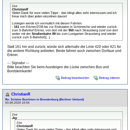
Zitat
ChristianR
Vielen Dank für eure vielen Tipps - das klingt alles sehr interessant und ich
freue mich über jeden einzelnen davon!
Loslegen werde ich vermutlich mit diesen Fahrten:
-
161
von Erkner/ZOB bis zur Endstation in Schöneiche und wieder zurück
zum S-Bahnhof Erkner, von dort mit der
950
nach Strausberg (und von dort
weiter mit der
Straßenbahn 89
bis zum Lustgarten Strausberg und wieder
zurück zum S-Bahnhof)[...]
Statt 161 hin und zurück, würde sich alternativ die Linie 420 oder 421 für
die andere Richtung anbieten. Beide fahren auch zwischen Dorfaue und
Erkner.
--- Signatur ---
Bitte beachten Sie beim Aussteigen die Lücke zwischen Bus und
Bordsteinkante!
Beitrag beantworten
Beitrag zitieren
ChristianR
Re: Schöne Buslinien in Brandenburg (Berliner Umland)
03.06.2026 10:54
Zitat
Jay
Zitat
ChristianR
Vielen Dank für eure vielen Tipps - das klingt alles sehr interessant und