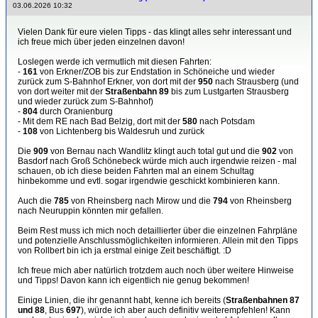
03.06.2026 10:32
Vielen Dank für eure vielen Tipps - das klingt alles sehr interessant und
ich freue mich über jeden einzelnen davon!
Loslegen werde ich vermutlich mit diesen Fahrten:
-
161
von Erkner/ZOB bis zur Endstation in Schöneiche und wieder
zurück zum S-Bahnhof Erkner, von dort mit der
950
nach Strausberg (und
von dort weiter mit der
Straßenbahn 89
bis zum Lustgarten Strausberg
und wieder zurück zum S-Bahnhof)
-
804
durch Oranienburg
- Mit dem RE nach Bad Belzig, dort mit der
580
nach Potsdam
-
108
von Lichtenberg bis Waldesruh und zurück
Die
909
von Bernau nach Wandlitz klingt auch total gut und die
902
von
Basdorf nach Groß Schönebeck würde mich auch irgendwie reizen - mal
schauen, ob ich diese beiden Fahrten mal an einem Schultag
hinbekomme und evtl. sogar irgendwie geschickt kombinieren kann.
Auch die
785
von Rheinsberg nach Mirow und die
794
von Rheinsberg
nach Neuruppin könnten mir gefallen.
Beim Rest muss ich mich noch detaillierter über die einzelnen Fahrpläne
und potenzielle Anschlussmöglichkeiten informieren. Allein mit den Tipps
von Rollbert bin ich ja erstmal einige Zeit beschäftigt. :D
Ich freue mich aber natürlich trotzdem auch noch über weitere Hinweise
und Tipps! Davon kann ich eigentlich nie genug bekommen!
Einige Linien, die ihr genannt habt, kenne ich bereits (
Straßenbahnen 87
und 88
, Bus
697
), würde ich aber auch definitiv weiterempfehlen! Kann