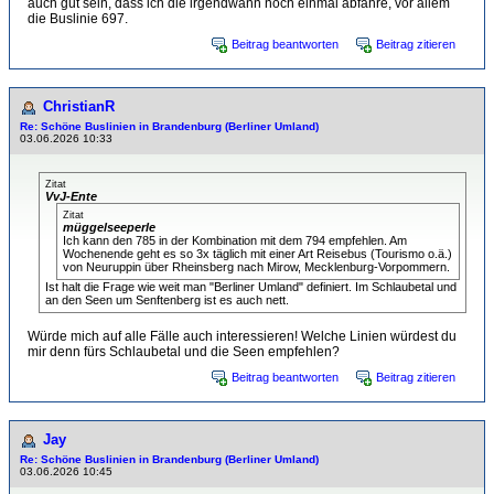
auch gut sein, dass ich die irgendwann noch einmal abfahre, vor allem
die Buslinie 697.
Beitrag beantworten
Beitrag zitieren
ChristianR
Re: Schöne Buslinien in Brandenburg (Berliner Umland)
03.06.2026 10:33
Zitat
VvJ-Ente
Zitat
müggelseeperle
Ich kann den 785 in der Kombination mit dem 794 empfehlen. Am
Wochenende geht es so 3x täglich mit einer Art Reisebus (Tourismo o.ä.)
von Neuruppin über Rheinsberg nach Mirow, Mecklenburg-Vorpommern.
Ist halt die Frage wie weit man "Berliner Umland" definiert. Im Schlaubetal und
an den Seen um Senftenberg ist es auch nett.
Würde mich auf alle Fälle auch interessieren! Welche Linien würdest du
mir denn fürs Schlaubetal und die Seen empfehlen?
Beitrag beantworten
Beitrag zitieren
Jay
Re: Schöne Buslinien in Brandenburg (Berliner Umland)
03.06.2026 10:45