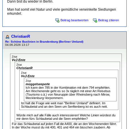
Dann bist du wieder in Berlin.
Man hat somit viel Natur und viele gemütliche verwinkelte Siedlungen
erkundet.
Beitrag beantworten
Beitrag zitieren
ChristianR
Re: Schöne Buslinien in Brandenburg (Berliner Umland)
04.06.2026 13:17
Zitat
VvJ-Ente
Zitat
ChristianR
Zitat
VvJ-Ente
Zitat
müggelseeperle
Ich kann den 785 in der Kombination mit dem 794 empfehlen.
Am Wochenende geht es so 3x täglich mit einer Art Reisebus
(Tourismo o.ä.) von Neuruppin über Rheinsberg nach Mirow,
Mecklenburg-Vorpommern.
Ist halt die Frage wie weit man "Berliner Umland" definiert. Im
Schlaubetal und an den Seen um Senftenberg ist es auch nett.
Würde mich auf alle Fälle auch interessieren! Welche Linien würdest du
mir denn fürs Schlaubetal und die Seen empfehlen?
Für das Schlaubetal auf jeden Fall die A400, die an den Wochenenden fährt.
In der Woche musst du mit 400, 401 und 464 ein bisschen zaubern. Ab