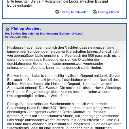
Bitte beachten Sie beim Aussteigen die Lücke zwischen Bus und
Bordsteinkante!
Beitrag beantworten
Beitrag zitieren
Philipp Borchert
Re: Schöne Buslinien in Brandenburg (Berliner Umland)
02.06.2026 20:00
Plusbusse haben aber natürlich den Nachteil, dass sie meist entlang
langweiliger Bundes- oder relevanter Kreisstraßen fahren, die jetzt nicht
von übermäßiger Idylle geprägt sind. Aber auch der 809 passt m.E. nicht
ganz in die angefragte Kategorie, da sich die Ortsbilder der
durchfahrenden Gemeinden kaum nennenswert voneinander
unterscheiden. Aber das kann man ja dennoch schön finden.
Erst vor kurzem habe ich eine richtig idyllische Gegend entdeckt, die vom
Bus auch im Stundentakt (werktags) durchfahren wird - der Nordteil des
804
ers. Hier durchquert die Linie eine Gegend, die beinahe an den
Spreewald erinnert. Das Wasser: Die noch recht frische Havel. Allerdings
wird hier im Ringverkehr gefahren und es bestehen keine weiteren
Umsteigemöglichkeiten zur Weiterfahrt.
Eine große - und selbst am Wochenende stündlich verkehrende -
Empfehlung ist die Buslinie
697
. Diese durchquert den Königswald im
ehemaligen Grenzgebiet zwischen Berlin-Kladow und Potsdam-
Krampnitz, teils auf einer schmalen Straße, auf der entgegenkommende
Fahrzeuge aufeinander warten müssen. In Kladow erreicht die Linie z.B.
die Fähre nach Wannsee, in Potsdam alle möglichen Linien des weiteren
Stadtverkehrs. Ideal für eine längere Tour oder einen ausführlichen