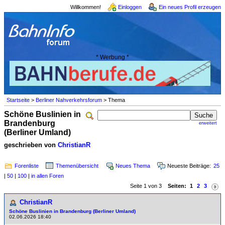
Willkommen!
Einloggen
Ein neues Profil erzeugen
* Werbung *
Startseite
>
Berliner Nahverkehrsforum
> Thema
Schöne Buslinien in
Brandenburg
erweitert
(Berliner Umland)
geschrieben von
ChristianR
Forenliste
Themenübersicht
Neues Thema
Neueste Beiträge:
25
|
50
|
100
|
in allen Foren
Seite 1 von 3
Seiten:
1
2
3
ChristianR
Schöne Buslinien in Brandenburg (Berliner Umland)
02.06.2026 18:40