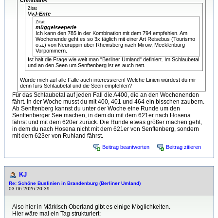
Zitat
VvJ-Ente
Zitat
müggelseeperle
Ich kann den 785 in der Kombination mit dem 794 empfehlen. Am
Wochenende geht es so 3x täglich mit einer Art Reisebus (Tourismo
o.ä.) von Neuruppin über Rheinsberg nach Mirow, Mecklenburg-
Vorpommern.
Ist halt die Frage wie weit man "Berliner Umland" definiert. Im Schlaubetal
und an den Seen um Senftenberg ist es auch nett.
Würde mich auf alle Fälle auch interessieren! Welche Linien würdest du mir
denn fürs Schlaubetal und die Seen empfehlen?
Für das Schlaubetal auf jeden Fall die A400, die an den Wochenenden
fährt. In der Woche musst du mit 400, 401 und 464 ein bisschen zaubern.
Ab Senftenberg kannst du unter der Woche eine Runde um den
Senftenberger See machen, in dem du mit dem 621er nach Hosena
fährst und mit dem 620er zurück. Die Runde etwas größer machen geht,
in dem du nach Hosena nicht mit dem 621er von Senftenberg, sondern
mit dem 623er von Ruhland fährst.
Beitrag beantworten
Beitrag zitieren
KJ
Re: Schöne Buslinien in Brandenburg (Berliner Umland)
03.06.2026 20:39
Also hier in Märkisch Oberland gibt es einige Möglichkeiten.
Hier wäre mal ein Tag strukturiert: