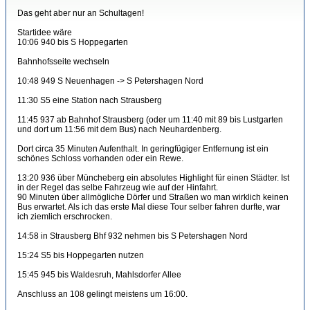
Das geht aber nur an Schultagen!
Startidee wäre
10:06 940 bis S Hoppegarten
Bahnhofsseite wechseln
10:48 949 S Neuenhagen -> S Petershagen Nord
11:30 S5 eine Station nach Strausberg
11:45 937 ab Bahnhof Strausberg (oder um 11:40 mit 89 bis Lustgarten
und dort um 11:56 mit dem Bus) nach Neuhardenberg.
Dort circa 35 Minuten Aufenthalt. In geringfügiger Entfernung ist ein
schönes Schloss vorhanden oder ein Rewe.
13:20 936 über Müncheberg ein absolutes Highlight für einen Städter. Ist
in der Regel das selbe Fahrzeug wie auf der Hinfahrt.
90 Minuten über allmögliche Dörfer und Straßen wo man wirklich keinen
Bus erwartet. Als ich das erste Mal diese Tour selber fahren durfte, war
ich ziemlich erschrocken.
14:58 in Strausberg Bhf 932 nehmen bis S Petershagen Nord
15:24 S5 bis Hoppegarten nutzen
15:45 945 bis Waldesruh, Mahlsdorfer Allee
Anschluss an 108 gelingt meistens um 16:00.