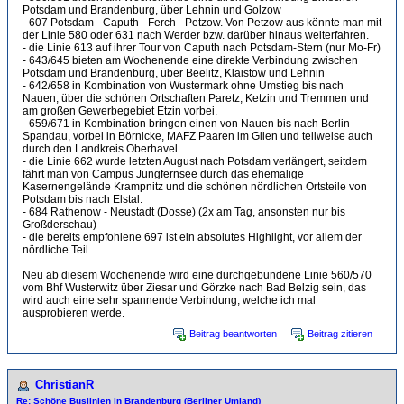
Potsdam und Brandenburg, über Lehnin und Golzow
- 607 Potsdam - Caputh - Ferch - Petzow. Von Petzow aus könnte man mit
der Linie 580 oder 631 nach Werder bzw. darüber hinaus weiterfahren.
- die Linie 613 auf ihrer Tour von Caputh nach Potsdam-Stern (nur Mo-Fr)
- 643/645 bieten am Wochenende eine direkte Verbindung zwischen
Potsdam und Brandenburg, über Beelitz, Klaistow und Lehnin
- 642/658 in Kombination von Wustermark ohne Umstieg bis nach
Nauen, über die schönen Ortschaften Paretz, Ketzin und Tremmen und
am großen Gewerbegebiet Etzin vorbei.
- 659/671 in Kombination bringen einen von Nauen bis nach Berlin-
Spandau, vorbei in Börnicke, MAFZ Paaren im Glien und teilweise auch
durch den Landkreis Oberhavel
- die Linie 662 wurde letzten August nach Potsdam verlängert, seitdem
fährt man von Campus Jungfernsee durch das ehemalige
Kasernengelände Krampnitz und die schönen nördlichen Ortsteile von
Potsdam bis nach Elstal.
- 684 Rathenow - Neustadt (Dosse) (2x am Tag, ansonsten nur bis
Großderschau)
- die bereits empfohlene 697 ist ein absolutes Highlight, vor allem der
nördliche Teil.
Neu ab diesem Wochenende wird eine durchgebundene Linie 560/570
vom Bhf Wusterwitz über Ziesar und Görzke nach Bad Belzig sein, das
wird auch eine sehr spannende Verbindung, welche ich mal
ausprobieren werde.
Beitrag beantworten
Beitrag zitieren
ChristianR
Re: Schöne Buslinien in Brandenburg (Berliner Umland)