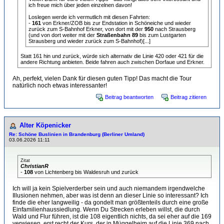
ich freue mich über jeden einzelnen davon!
Loslegen werde ich vermutlich mit diesen Fahrten:
-
161
von Erkner/ZOB bis zur Endstation in Schöneiche und wieder
zurück zum S-Bahnhof Erkner, von dort mit der
950
nach Strausberg
(und von dort weiter mit der
Straßenbahn 89
bis zum Lustgarten
Strausberg und wieder zurück zum S-Bahnhof)[...]
Statt 161 hin und zurück, würde sich alternativ die Linie 420 oder 421 für die
andere Richtung anbieten. Beide fahren auch zwischen Dorfaue und Erkner.
Ah, perfekt, vielen Dank für diesen guten Tipp! Das macht die Tour
natürlich noch etwas interessanter!
Beitrag beantworten
Beitrag zitieren
Alter Köpenicker
Re: Schöne Buslinien in Brandenburg (Berliner Umland)
03.06.2026 11:11
Zitat
ChristianR
-
108
von Lichtenberg bis Waldesruh und zurück
Ich will ja kein Spielverderber sein und auch niemandem irgendwelche
Illusionen nehmen, aber was ist denn an dieser Linie so interessant? Ich
finde die eher langweilig - da gondelt man größtenteils durch eine große
Einfamilienhaussiedlung. Wenn Du Strecken erleben willst, die durch
Wald und Flur führen, ist die 108 eigentlich nichts, da sei eher auf die 169
verwiesen, erst recht der Kurs, der in Müggelheim auf die Linie 369 nach