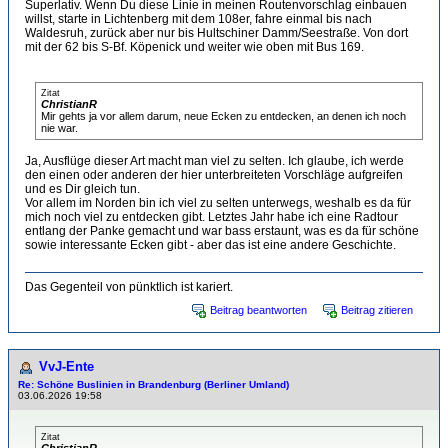
Superlativ. Wenn Du diese Linie in meinen Routenvorschlag einbauen
willst, starte in Lichtenberg mit dem 108er, fahre einmal bis nach
Waldesruh, zurück aber nur bis Hultschiner Damm/Seestraße. Von dort
mit der 62 bis S-Bf. Köpenick und weiter wie oben mit Bus 169.
Zitat
ChristianR
Mir gehts ja vor allem darum, neue Ecken zu entdecken, an denen ich noch
nie war.
Ja, Ausflüge dieser Art macht man viel zu selten. Ich glaube, ich werde
den einen oder anderen der hier unterbreiteten Vorschläge aufgreifen
und es Dir gleich tun.
Vor allem im Norden bin ich viel zu selten unterwegs, weshalb es da für
mich noch viel zu entdecken gibt. Letztes Jahr habe ich eine Radtour
entlang der Panke gemacht und war bass erstaunt, was es da für schöne
sowie interessante Ecken gibt - aber das ist eine andere Geschichte.
Das Gegenteil von pünktlich ist kariert.
Beitrag beantworten
Beitrag zitieren
VvJ-Ente
Re: Schöne Buslinien in Brandenburg (Berliner Umland)
03.06.2026 19:58
Zitat
ChristianR