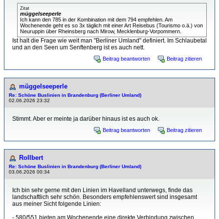
Zitat
müggelseeperle
Ich kann den 785 in der Kombination mit dem 794 empfehlen. Am
Wochenende geht es so 3x täglich mit einer Art Reisebus (Tourismo o.ä.) von
Neuruppin über Rheinsberg nach Mirow, Mecklenburg-Vorpommern.
Ist halt die Frage wie weit man "Berliner Umland" definiert. Im Schlaubetal
und an den Seen um Senftenberg ist es auch nett.
Beitrag beantworten
Beitrag zitieren
müggelseeperle
Re: Schöne Buslinien in Brandenburg (Berliner Umland)
02.06.2026 23:32
Stimmt. Aber er meinte ja darüber hinaus ist es auch ok.
Beitrag beantworten
Beitrag zitieren
Rollbert
Re: Schöne Buslinien in Brandenburg (Berliner Umland)
03.06.2026 00:34
Ich bin sehr gerne mit den Linien im Havelland unterwegs, finde das
landschaftlich sehr schön. Besonders empfehlenswert sind insgesamt
aus meiner Sicht folgende Linien:
- 580/551 bieten am Wochenende eine direkte Verbindung zwischen