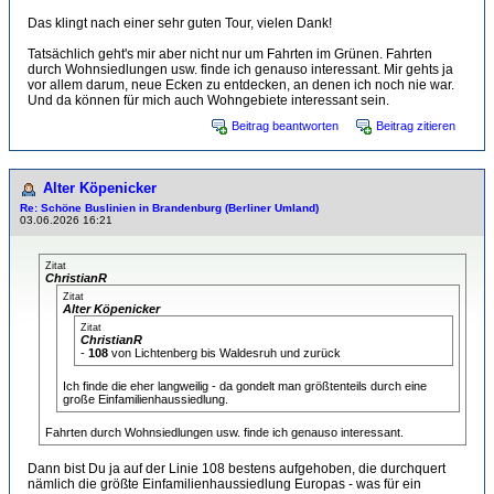
Das klingt nach einer sehr guten Tour, vielen Dank!
Tatsächlich geht's mir aber nicht nur um Fahrten im Grünen. Fahrten
durch Wohnsiedlungen usw. finde ich genauso interessant. Mir gehts ja
vor allem darum, neue Ecken zu entdecken, an denen ich noch nie war.
Und da können für mich auch Wohngebiete interessant sein.
Beitrag beantworten
Beitrag zitieren
Alter Köpenicker
Re: Schöne Buslinien in Brandenburg (Berliner Umland)
03.06.2026 16:21
Zitat
ChristianR
Zitat
Alter Köpenicker
Zitat
ChristianR
-
108
von Lichtenberg bis Waldesruh und zurück
Ich finde die eher langweilig - da gondelt man größtenteils durch eine
große Einfamilienhaussiedlung.
Fahrten durch Wohnsiedlungen usw. finde ich genauso interessant.
Dann bist Du ja auf der Linie 108 bestens aufgehoben, die durchquert
nämlich die größte Einfamilienhaussiedlung Europas - was für ein