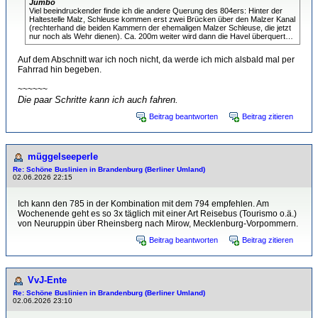
Jumbo
Viel beeindruckender finde ich die andere Querung des 804ers: Hinter der
Haltestelle Malz, Schleuse kommen erst zwei Brücken über den Malzer Kanal
(rechterhand die beiden Kammern der ehemaligen Malzer Schleuse, die jetzt
nur noch als Wehr dienen). Ca. 200m weiter wird dann die Havel überquert…
Auf dem Abschnitt war ich noch nicht, da werde ich mich alsbald mal per
Fahrrad hin begeben.
~~~~~~
Die paar Schritte kann ich auch fahren.
Beitrag beantworten
Beitrag zitieren
müggelseeperle
Re: Schöne Buslinien in Brandenburg (Berliner Umland)
02.06.2026 22:15
Ich kann den 785 in der Kombination mit dem 794 empfehlen. Am
Wochenende geht es so 3x täglich mit einer Art Reisebus (Tourismo o.ä.)
von Neuruppin über Rheinsberg nach Mirow, Mecklenburg-Vorpommern.
Beitrag beantworten
Beitrag zitieren
VvJ-Ente
Re: Schöne Buslinien in Brandenburg (Berliner Umland)
02.06.2026 23:10