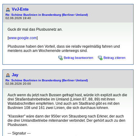
VvJ-Ente
Re: Schöne Buslinien in Brandenburg (Berliner Umland)
02.06.2026 19:40
Guck dir mal das Plusbusnetz an.
[
www.google.com
]
Plusbusse haben den Vorteil, dass sie relativ regelmäßig fahren und
meistens auch am Wochenende unterwegs sind.
Beitrag beantworten
Beitrag zitieren
Jay
Re: Schöne Buslinien in Brandenburg (Berliner Umland)
02.06.2026 20:00
Auch wenn du jetzt nach Bussen gefragt hast, würde ich explizit auch die
drei Straßenbahnbetriebe im Umland (Linien 87, 88, 89) mit ihren
Waldabschnitten empfehlen. Und auch am Stadtrand gibt es mit den
Buslinien 108 und 161 zwei Linien, die sich durchaus lohnen.
"Klassiker" wäre dann der 950er von Strausberg nach Erkner, der auch
die drei Umlandbetriebe miteinander verbindet. Der gehört auch zu den
Plusbussen.
--- Signatur ---