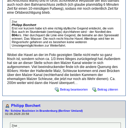
als Anschluss wählt) und in Groß Schönebeck verpasste der Bus damals
auch noch den Bahnanschluss zeitlich (ich glaube planmäßig 6 Minuten
Zeit für einen 10-minütigen Fußweg), sodass mir noch ordentlich Zeit für
eine Ortsbesichtigung blieb.
Zitat
Philipp Borchert
Erst vor kurzem habe ich eine richtig idyllische Gegend entdeckt, die vom
Bus auch im Stundentakt (werktags) durchfahren wird - der Nordteil des
804
ers. Hier durchquert die Linie eine Gegend, die beinahe an den Spreewald
erinnert. Das Wasser: Die noch recht frische Havel. Allerdings wird hier im
Ringverkehr gefahren und es bestehen keine weiteren
Umsteigemöglichkeiten zur Weiterfahrt.
Wobei die Havel an der im Foto gezeigten Stelle nicht mehr so ganz
frisch ist, sondern schon ca. 1/3 ihres Weges zurückgelegt hat. Außerdem
hat sie an dieser Stelle schon den Malzer Kanal wieder in sich
aufgenommen. Viel beeindruckender finde ich die andere Querung des
804ers: Hinter der Haltestelle Malz, Schleuse kommen erst zwei Brücken
über den Malzer Kanal (rechterhand die beiden Kammern der
ehemaligen Malzer Schleuse, die jetzt nur noch als Wehr dienen). Ca.
200m weiter wird dann die Havel überquert…
Beitrag beantworten
Beitrag zitieren
Philipp Borchert
Re: Schöne Buslinien in Brandenburg (Berliner Umland)
02.06.2026 20:58
Zitat