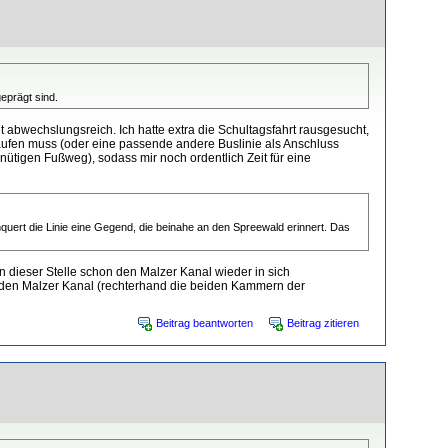
geprägt sind.
 abwechslungsreich. Ich hatte extra die Schultagsfahrt rausgesucht,
aufen muss (oder eine passende andere Buslinie als Anschluss
ütigen Fußweg), sodass mir noch ordentlich Zeit für eine
hquert die Linie eine Gegend, die beinahe an den Spreewald erinnert. Das
n dieser Stelle schon den Malzer Kanal wieder in sich
r den Malzer Kanal (rechterhand die beiden Kammern der
Beitrag beantworten
Beitrag zitieren