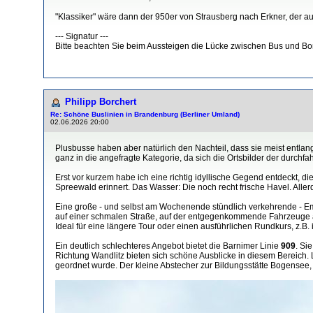
"Klassiker" wäre dann der 950er von Strausberg nach Erkner, der a
--- Signatur ---
Bitte beachten Sie beim Aussteigen die Lücke zwischen Bus und Bo
Philipp Borchert
Re: Schöne Buslinien in Brandenburg (Berliner Umland)
02.06.2026 20:00
Plusbusse haben aber natürlich den Nachteil, dass sie meist entlang
ganz in die angefragte Kategorie, da sich die Ortsbilder der dur
Erst vor kurzem habe ich eine richtig idyllische Gegend entdeckt, d
Spreewald erinnert. Das Wasser: Die noch recht frische Havel. Alle
Eine große - und selbst am Wochenende stündlich verkehrende - Em
auf einer schmalen Straße, auf der entgegenkommende Fahrzeuge au
Ideal für eine längere Tour oder einen ausführlichen Rundkurs, z.B
Ein deutlich schlechteres Angebot bietet die Barnimer Linie
909
. Si
Richtung Wandlitz bieten sich schöne Ausblicke in diesem Bereich. 
geordnet wurde. Der kleine Abstecher zur Bildungsstätte Bogensee, de