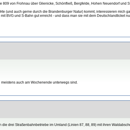
e 809 von Frohnau über Glienicke, Schönfließ, Bergfelde, Hohen Neuendorf und S
e (und auch gerne durch die Brandenburger Natur) kommt, interessieren mich ganz
it BVG und S-Bahn gut erreicht - und dass man sie mit dem Deutschlandticket nutz
und meistens auch am Wochenende unterwegs sind.
ch die drei Straßenbahnbetriebe im Umland (Linien 87, 88, 89) mit ihren Waldabsch