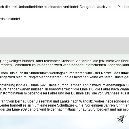
uch die drei Umlandbetriebe miteinander verbindet. Der gehört auch zu den Plusbu
rdsteinkante!
 langweiliger Bundes- oder relevanter Kreisstraßen fahren, die jetzt nicht von über
chfahrenden Gemeinden kaum nennenswert voneinander unterscheiden. Aber das kan
ie vom Bus auch im Stundentakt (werktags) durchfahren wird - der Nordteil des
804
e
rdings wird hier im Ringverkehr gefahren und es bestehen keine weiteren Umsteigem
pfehlung ist die Buslinie
697
. Diese durchquert den Königswald im ehemaligen Gr
feinander warten müssen. In Kladow erreicht die Linie z.B. die Fähre nach Wanns
. in Kombination mit ebendieser Fähre und der Buslinie
118
, die von Wannsee aus d
e fährt von Bernau über Biesenthal und Lanke nach Wandlitz, wobei insbesondere d
Leider handelt es sich um eine reine Schultages-Linie. Vor einigen Jahren fuhr hi
r zur Linie 909 gehört, wird leider nachmittags nur auf Zuruf bedient und nur mit 