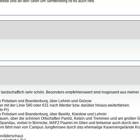
aubetal und an den Seen um Senftenberg ist es auch nett.
s landschaftlich sehr schön. Besonders empfehlenswert sind insgesamt aus meiner 
en Potsdam und Brandenburg, über Lehnin und Golzow
n mit der Linie 580 oder 631 nach Werder bzw. darüber hinaus weiterfahren.
Mo-Fr)
 Potsdam und Brandenburg, über Beelitz, Klaistow und Lehnin
auen, über die schönen Ortschaften Paretz, Ketzin und Tremmen und am großen G
-Spandau, vorbei in Börnicke, MAFZ Paaren im Glien und teilweise auch durch den
itdem fährt man von Campus Jungfernsee durch das ehemalige Kasernengelände Kra
Großderschau)