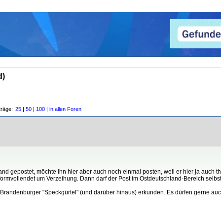
d)
träge:
25
|
50
|
100
|
in allen Foren
and gepostet, möchte ihn hier aber auch noch einmal posten, weil er hier ja auch 
ab formvollendet um Verzeihung. Dann darf der Post im Ostdeutschland-Bereich selbs
m Brandenburger "Speckgürtel" (und darüber hinaus) erkunden. Es dürfen gerne au