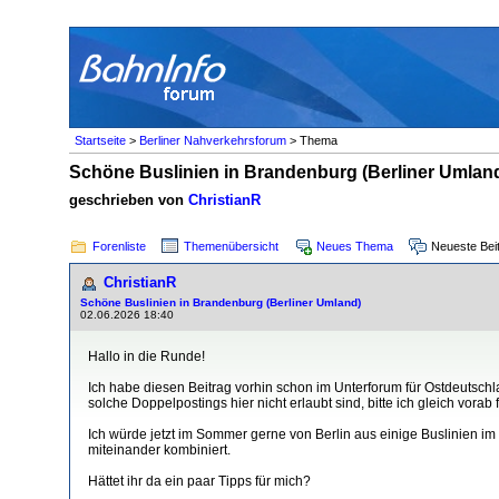
Startseite
>
Berliner Nahverkehrsforum
> Thema
Schöne Buslinien in Brandenburg (Berliner Umlan
geschrieben von
ChristianR
Forenliste
Themenübersicht
Neues Thema
Neueste Bei
ChristianR
Schöne Buslinien in Brandenburg (Berliner Umland)
02.06.2026 18:40
Hallo in die Runde!
Ich habe diesen Beitrag vorhin schon im Unterforum für Ostdeutschl
solche Doppelpostings hier nicht erlaubt sind, bitte ich gleich vor
Ich würde jetzt im Sommer gerne von Berlin aus einige Buslinien i
miteinander kombiniert.
Hättet ihr da ein paar Tipps für mich?