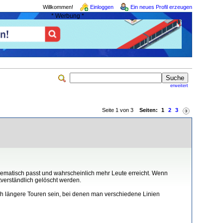
Willkommen!
Einloggen
Ein neues Profil erzeugen
* Werbung *
erweitert
Seite 1 von 3
Seiten:
1
2
3
thematisch passt und wahrscheinlich mehr Leute erreicht. Wenn
tverständlich gelöscht werden.
ch längere Touren sein, bei denen man verschiedene Linien