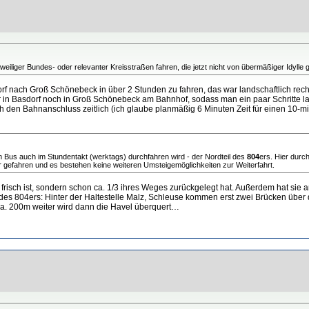
eiliger Bundes- oder relevanter Kreisstraßen fahren, die jetzt nicht von übermäßiger Idylle 
rf nach Groß Schönebeck in über 2 Stunden zu fahren, das war landschaftlich recht
r in Basdorf noch in Groß Schönebeck am Bahnhof, sodass man ein paar Schritte l
den Bahnanschluss zeitlich (ich glaube planmäßig 6 Minuten Zeit für einen 10-min
om Bus auch im Stundentakt (werktags) durchfahren wird - der Nordteil des
804
ers. Hier durc
hr gefahren und es bestehen keine weiteren Umsteigemöglichkeiten zur Weiterfahrt.
frisch ist, sondern schon ca. 1/3 ihres Weges zurückgelegt hat. Außerdem hat sie a
es 804ers: Hinter der Haltestelle Malz, Schleuse kommen erst zwei Brücken übe
Ca. 200m weiter wird dann die Havel überquert…