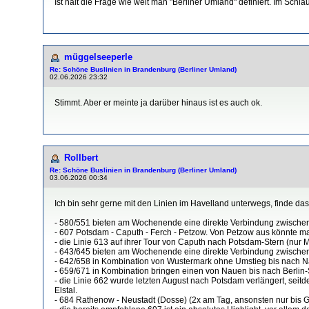
Ist halt die Frage wie weit man "Berliner Umland" definiert. Im Schl
müggelseeperle
Re: Schöne Buslinien in Brandenburg (Berliner Umland)
02.06.2026 23:32
Stimmt. Aber er meinte ja darüber hinaus ist es auch ok.
Rollbert
Re: Schöne Buslinien in Brandenburg (Berliner Umland)
03.06.2026 00:34
Ich bin sehr gerne mit den Linien im Havelland unterwegs, finde da
- 580/551 bieten am Wochenende eine direkte Verbindung zwisch
- 607 Potsdam - Caputh - Ferch - Petzow. Von Petzow aus könnte ma
- die Linie 613 auf ihrer Tour von Caputh nach Potsdam-Stern (nur 
- 643/645 bieten am Wochenende eine direkte Verbindung zwischen
- 642/658 in Kombination von Wustermark ohne Umstieg bis nach N
- 659/671 in Kombination bringen einen von Nauen bis nach Berlin
- die Linie 662 wurde letzten August nach Potsdam verlängert, se
Elstal.
- 684 Rathenow - Neustadt (Dosse) (2x am Tag, ansonsten nur bis 