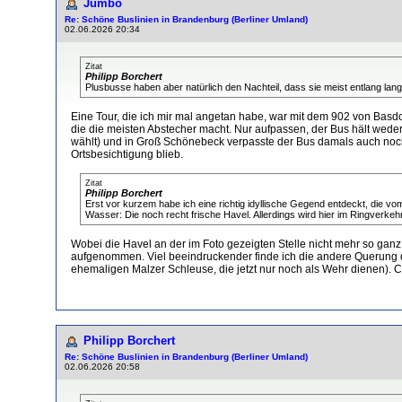
Jumbo
Re: Schöne Buslinien in Brandenburg (Berliner Umland)
02.06.2026 20:34
Zitat
Philipp Borchert
Plusbusse haben aber natürlich den Nachteil, dass sie meist entlang langw
Eine Tour, die ich mir mal angetan habe, war mit dem 902 von Basdo
die die meisten Abstecher macht. Nur aufpassen, der Bus hält wede
wählt) und in Groß Schönebeck verpasste der Bus damals auch noch 
Ortsbesichtigung blieb.
Zitat
Philipp Borchert
Erst vor kurzem habe ich eine richtig idyllische Gegend entdeckt, die v
Wasser: Die noch recht frische Havel. Allerdings wird hier im Ringverke
Wobei die Havel an der im Foto gezeigten Stelle nicht mehr so ganz 
aufgenommen. Viel beeindruckender finde ich die andere Querung d
ehemaligen Malzer Schleuse, die jetzt nur noch als Wehr dienen). 
Philipp Borchert
Re: Schöne Buslinien in Brandenburg (Berliner Umland)
02.06.2026 20:58