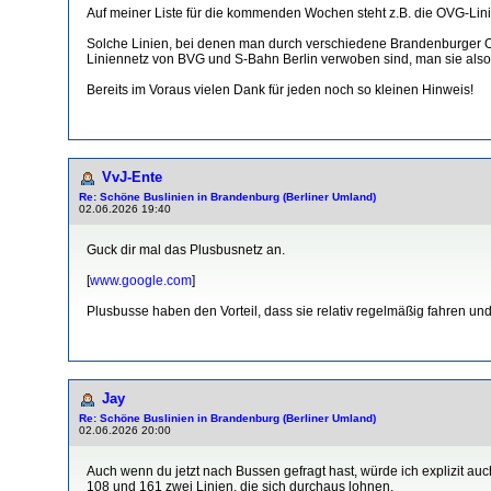
Auf meiner Liste für die kommenden Wochen steht z.B. die OVG-Lini
Solche Linien, bei denen man durch verschiedene Brandenburger Ort
Liniennetz von BVG und S-Bahn Berlin verwoben sind, man sie also m
Bereits im Voraus vielen Dank für jeden noch so kleinen Hinweis!
VvJ-Ente
Re: Schöne Buslinien in Brandenburg (Berliner Umland)
02.06.2026 19:40
Guck dir mal das Plusbusnetz an.
[
www.google.com
]
Plusbusse haben den Vorteil, dass sie relativ regelmäßig fahren 
Jay
Re: Schöne Buslinien in Brandenburg (Berliner Umland)
02.06.2026 20:00
Auch wenn du jetzt nach Bussen gefragt hast, würde ich explizit au
108 und 161 zwei Linien, die sich durchaus lohnen.