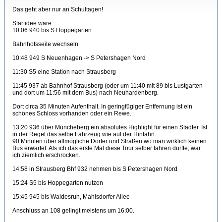
Das geht aber nur an Schultagen!
Startidee wäre
10:06 940 bis S Hoppegarten
Bahnhofsseite wechseln
10:48 949 S Neuenhagen -> S Petershagen Nord
11:30 S5 eine Station nach Strausberg
11:45 937 ab Bahnhof Strausberg (oder um 11:40 mit 89 bis Lustgarten
und dort um 11:56 mit dem Bus) nach Neuhardenberg.
Dort circa 35 Minuten Aufenthalt. In geringfügiger Entfernung ist ein
schönes Schloss vorhanden oder ein Rewe.
13:20 936 über Müncheberg ein absolutes Highlight für einen Städter. Ist
in der Regel das selbe Fahrzeug wie auf der Hinfahrt.
90 Minuten über allmögliche Dörfer und Straßen wo man wirklich keinen
Bus erwartet. Als ich das erste Mal diese Tour selber fahren durfte, war
ich ziemlich erschrocken.
14:58 in Strausberg Bhf 932 nehmen bis S Petershagen Nord
15:24 S5 bis Hoppegarten nutzen
15:45 945 bis Waldesruh, Mahlsdorfer Allee
Anschluss an 108 gelingt meistens um 16:00.