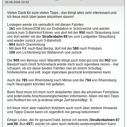
03.06.2026 10:32
Vielen Dank für eure vielen Tipps - das klingt alles sehr interessant und
ich freue mich über jeden einzelnen davon!
Loslegen werde ich vermutlich mit diesen Fahrten:
-
161
von Erkner/ZOB bis zur Endstation in Schöneiche und wieder
zurück zum S-Bahnhof Erkner, von dort mit der
950
nach Strausberg (und
von dort weiter mit der
Straßenbahn 89
bis zum Lustgarten Strausberg
und wieder zurück zum S-Bahnhof)
-
804
durch Oranienburg
- Mit dem RE nach Bad Belzig, dort mit der
580
nach Potsdam
-
108
von Lichtenberg bis Waldesruh und zurück
Die
909
von Bernau nach Wandlitz klingt auch total gut und die
902
von
Basdorf nach Groß Schönebeck würde mich auch irgendwie reizen - mal
schauen, ob ich diese beiden Fahrten mal an einem Schultag
hinbekomme und evtl. sogar irgendwie geschickt kombinieren kann.
Auch die
785
von Rheinsberg nach Mirow und die
794
von Rheinsberg
nach Neuruppin könnten mir gefallen.
Beim Rest muss ich mich noch detaillierter über die einzelnen Fahrpläne
und potenzielle Anschlussmöglichkeiten informieren. Allein mit den Tipps
von Rollbert bin ich ja erstmal einige Zeit beschäftigt. :D
Ich freue mich aber natürlich trotzdem auch noch über weitere Hinweise
und Tipps! Davon kann ich eigentlich nie genug bekommen!
Einige Linien, die ihr genannt habt, kenne ich bereits (
Straßenbahnen 87
und 88
, Bus
697
), würde ich aber auch definitiv weiterempfehlen! Kann