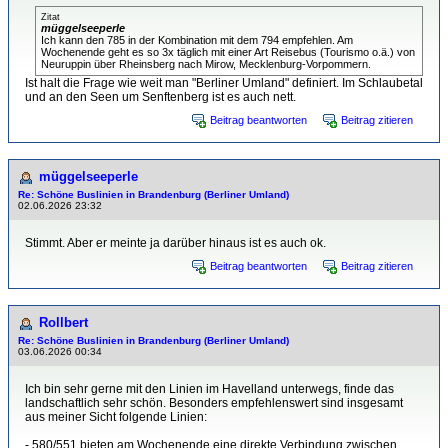
Zitat
müggelseeperle
Ich kann den 785 in der Kombination mit dem 794 empfehlen. Am
Wochenende geht es so 3x täglich mit einer Art Reisebus (Tourismo o.ä.) von
Neuruppin über Rheinsberg nach Mirow, Mecklenburg-Vorpommern.
Ist halt die Frage wie weit man "Berliner Umland" definiert. Im Schlaubetal
und an den Seen um Senftenberg ist es auch nett.
Beitrag beantworten
Beitrag zitieren
müggelseeperle
Re: Schöne Buslinien in Brandenburg (Berliner Umland)
02.06.2026 23:32
Stimmt. Aber er meinte ja darüber hinaus ist es auch ok.
Beitrag beantworten
Beitrag zitieren
Rollbert
Re: Schöne Buslinien in Brandenburg (Berliner Umland)
03.06.2026 00:34
Ich bin sehr gerne mit den Linien im Havelland unterwegs, finde das
landschaftlich sehr schön. Besonders empfehlenswert sind insgesamt
aus meiner Sicht folgende Linien:
- 580/551 bieten am Wochenende eine direkte Verbindung zwischen