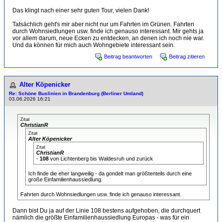
Das klingt nach einer sehr guten Tour, vielen Dank!
Tatsächlich geht's mir aber nicht nur um Fahrten im Grünen. Fahrten
durch Wohnsiedlungen usw. finde ich genauso interessant. Mir gehts ja
vor allem darum, neue Ecken zu entdecken, an denen ich noch nie war.
Und da können für mich auch Wohngebiete interessant sein.
Beitrag beantworten
Beitrag zitieren
Alter Köpenicker
Re: Schöne Buslinien in Brandenburg (Berliner Umland)
03.06.2026 16:21
Zitat
ChristianR
Zitat
Alter Köpenicker
Zitat
ChristianR
-
108
von Lichtenberg bis Waldesruh und zurück
Ich finde die eher langweilig - da gondelt man größtenteils durch eine
große Einfamilienhaussiedlung.
Fahrten durch Wohnsiedlungen usw. finde ich genauso interessant.
Dann bist Du ja auf der Linie 108 bestens aufgehoben, die durchquert
nämlich die größte Einfamilienhaussiedlung Europas - was für ein