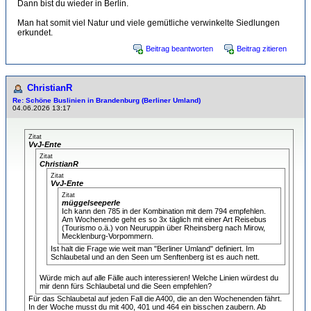
Dann bist du wieder in Berlin.
Man hat somit viel Natur und viele gemütliche verwinkelte Siedlungen
erkundet.
Beitrag beantworten
Beitrag zitieren
ChristianR
Re: Schöne Buslinien in Brandenburg (Berliner Umland)
04.06.2026 13:17
Zitat
VvJ-Ente
Zitat
ChristianR
Zitat
VvJ-Ente
Zitat
müggelseeperle
Ich kann den 785 in der Kombination mit dem 794 empfehlen.
Am Wochenende geht es so 3x täglich mit einer Art Reisebus
(Tourismo o.ä.) von Neuruppin über Rheinsberg nach Mirow,
Mecklenburg-Vorpommern.
Ist halt die Frage wie weit man "Berliner Umland" definiert. Im
Schlaubetal und an den Seen um Senftenberg ist es auch nett.
Würde mich auf alle Fälle auch interessieren! Welche Linien würdest du
mir denn fürs Schlaubetal und die Seen empfehlen?
Für das Schlaubetal auf jeden Fall die A400, die an den Wochenenden fährt.
In der Woche musst du mit 400, 401 und 464 ein bisschen zaubern. Ab