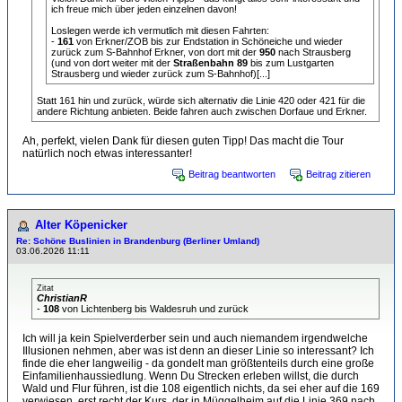
ich freue mich über jeden einzelnen davon!
Loslegen werde ich vermutlich mit diesen Fahrten:
-
161
von Erkner/ZOB bis zur Endstation in Schöneiche und wieder
zurück zum S-Bahnhof Erkner, von dort mit der
950
nach Strausberg
(und von dort weiter mit der
Straßenbahn 89
bis zum Lustgarten
Strausberg und wieder zurück zum S-Bahnhof)[...]
Statt 161 hin und zurück, würde sich alternativ die Linie 420 oder 421 für die
andere Richtung anbieten. Beide fahren auch zwischen Dorfaue und Erkner.
Ah, perfekt, vielen Dank für diesen guten Tipp! Das macht die Tour
natürlich noch etwas interessanter!
Beitrag beantworten
Beitrag zitieren
Alter Köpenicker
Re: Schöne Buslinien in Brandenburg (Berliner Umland)
03.06.2026 11:11
Zitat
ChristianR
-
108
von Lichtenberg bis Waldesruh und zurück
Ich will ja kein Spielverderber sein und auch niemandem irgendwelche
Illusionen nehmen, aber was ist denn an dieser Linie so interessant? Ich
finde die eher langweilig - da gondelt man größtenteils durch eine große
Einfamilienhaussiedlung. Wenn Du Strecken erleben willst, die durch
Wald und Flur führen, ist die 108 eigentlich nichts, da sei eher auf die 169
verwiesen, erst recht der Kurs, der in Müggelheim auf die Linie 369 nach