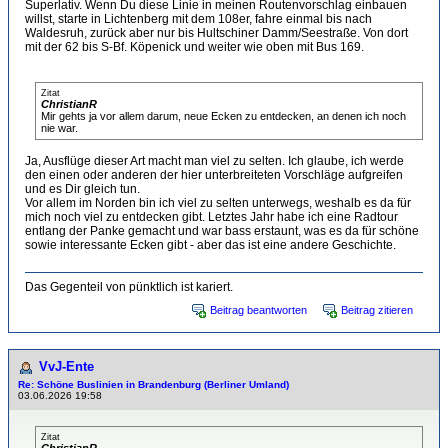
Superlativ. Wenn Du diese Linie in meinen Routenvorschlag einbauen
willst, starte in Lichtenberg mit dem 108er, fahre einmal bis nach
Waldesruh, zurück aber nur bis Hultschiner Damm/Seestraße. Von dort
mit der 62 bis S-Bf. Köpenick und weiter wie oben mit Bus 169.
Zitat
ChristianR
Mir gehts ja vor allem darum, neue Ecken zu entdecken, an denen ich noch
nie war.
Ja, Ausflüge dieser Art macht man viel zu selten. Ich glaube, ich werde
den einen oder anderen der hier unterbreiteten Vorschläge aufgreifen
und es Dir gleich tun.
Vor allem im Norden bin ich viel zu selten unterwegs, weshalb es da für
mich noch viel zu entdecken gibt. Letztes Jahr habe ich eine Radtour
entlang der Panke gemacht und war bass erstaunt, was es da für schöne
sowie interessante Ecken gibt - aber das ist eine andere Geschichte.
Das Gegenteil von pünktlich ist kariert.
Beitrag beantworten
Beitrag zitieren
VvJ-Ente
Re: Schöne Buslinien in Brandenburg (Berliner Umland)
03.06.2026 19:58
Zitat
ChristianR