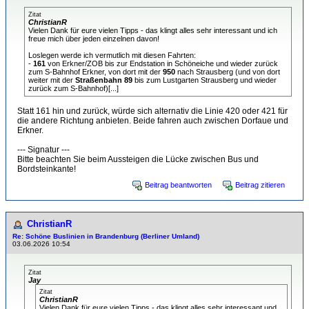
Zitat
ChristianR
Vielen Dank für eure vielen Tipps - das klingt alles sehr interessant und ich
freue mich über jeden einzelnen davon!
Loslegen werde ich vermutlich mit diesen Fahrten:
-
161
von Erkner/ZOB bis zur Endstation in Schöneiche und wieder zurück
zum S-Bahnhof Erkner, von dort mit der
950
nach Strausberg (und von dort
weiter mit der
Straßenbahn 89
bis zum Lustgarten Strausberg und wieder
zurück zum S-Bahnhof)[...]
Statt 161 hin und zurück, würde sich alternativ die Linie 420 oder 421 für
die andere Richtung anbieten. Beide fahren auch zwischen Dorfaue und
Erkner.
--- Signatur ---
Bitte beachten Sie beim Aussteigen die Lücke zwischen Bus und
Bordsteinkante!
Beitrag beantworten
Beitrag zitieren
ChristianR
Re: Schöne Buslinien in Brandenburg (Berliner Umland)
03.06.2026 10:54
Zitat
Jay
Zitat
ChristianR
Vielen Dank für eure vielen Tipps - das klingt alles sehr interessant und