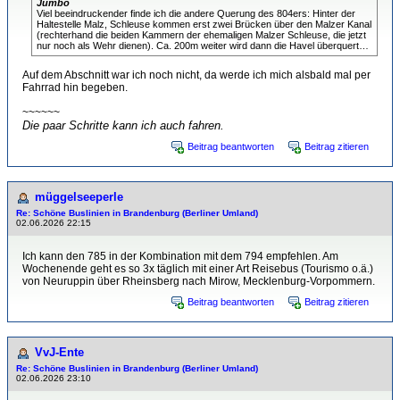
Jumbo
Viel beeindruckender finde ich die andere Querung des 804ers: Hinter der
Haltestelle Malz, Schleuse kommen erst zwei Brücken über den Malzer Kanal
(rechterhand die beiden Kammern der ehemaligen Malzer Schleuse, die jetzt
nur noch als Wehr dienen). Ca. 200m weiter wird dann die Havel überquert…
Auf dem Abschnitt war ich noch nicht, da werde ich mich alsbald mal per
Fahrrad hin begeben.
~~~~~~
Die paar Schritte kann ich auch fahren.
Beitrag beantworten
Beitrag zitieren
müggelseeperle
Re: Schöne Buslinien in Brandenburg (Berliner Umland)
02.06.2026 22:15
Ich kann den 785 in der Kombination mit dem 794 empfehlen. Am
Wochenende geht es so 3x täglich mit einer Art Reisebus (Tourismo o.ä.)
von Neuruppin über Rheinsberg nach Mirow, Mecklenburg-Vorpommern.
Beitrag beantworten
Beitrag zitieren
VvJ-Ente
Re: Schöne Buslinien in Brandenburg (Berliner Umland)
02.06.2026 23:10