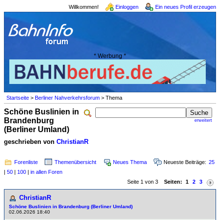
Willkommen!
Einloggen
Ein neues Profil erzeugen
* Werbung *
Startseite
>
Berliner Nahverkehrsforum
> Thema
Schöne Buslinien in
Brandenburg
erweitert
(Berliner Umland)
geschrieben von
ChristianR
Forenliste
Themenübersicht
Neues Thema
Neueste Beiträge:
25
|
50
|
100
|
in allen Foren
Seite 1 von 3
Seiten:
1
2
3
ChristianR
Schöne Buslinien in Brandenburg (Berliner Umland)
02.06.2026 18:40