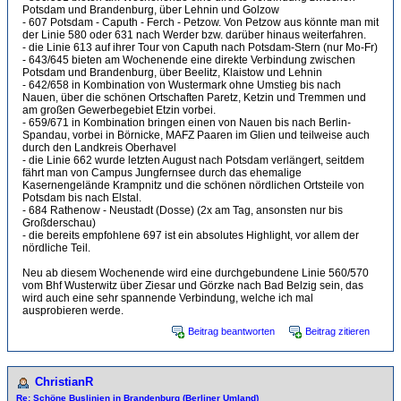
Potsdam und Brandenburg, über Lehnin und Golzow
- 607 Potsdam - Caputh - Ferch - Petzow. Von Petzow aus könnte man mit
der Linie 580 oder 631 nach Werder bzw. darüber hinaus weiterfahren.
- die Linie 613 auf ihrer Tour von Caputh nach Potsdam-Stern (nur Mo-Fr)
- 643/645 bieten am Wochenende eine direkte Verbindung zwischen
Potsdam und Brandenburg, über Beelitz, Klaistow und Lehnin
- 642/658 in Kombination von Wustermark ohne Umstieg bis nach
Nauen, über die schönen Ortschaften Paretz, Ketzin und Tremmen und
am großen Gewerbegebiet Etzin vorbei.
- 659/671 in Kombination bringen einen von Nauen bis nach Berlin-
Spandau, vorbei in Börnicke, MAFZ Paaren im Glien und teilweise auch
durch den Landkreis Oberhavel
- die Linie 662 wurde letzten August nach Potsdam verlängert, seitdem
fährt man von Campus Jungfernsee durch das ehemalige
Kasernengelände Krampnitz und die schönen nördlichen Ortsteile von
Potsdam bis nach Elstal.
- 684 Rathenow - Neustadt (Dosse) (2x am Tag, ansonsten nur bis
Großderschau)
- die bereits empfohlene 697 ist ein absolutes Highlight, vor allem der
nördliche Teil.
Neu ab diesem Wochenende wird eine durchgebundene Linie 560/570
vom Bhf Wusterwitz über Ziesar und Görzke nach Bad Belzig sein, das
wird auch eine sehr spannende Verbindung, welche ich mal
ausprobieren werde.
Beitrag beantworten
Beitrag zitieren
ChristianR
Re: Schöne Buslinien in Brandenburg (Berliner Umland)