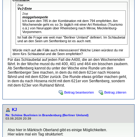
Zitat
VvJ-Ente
Zitat
müggelseeperle
Ich kann den 785 in der Kombination mit dem 794 empfehlen. Am
Wochenende geht es so 3x täglich mit einer Art Reisebus (Tourismo
o.ä.) von Neuruppin über Rheinsberg nach Mirow, Mecklenburg-
Vorpommern.
Ist halt die Frage wie weit man "Berliner Umland" definiert. Im Schlaubetal
und an den Seen um Senftenberg ist es auch nett.
Würde mich auf alle Fälle auch interessieren! Welche Linien würdest du mir
denn fürs Schlaubetal und die Seen empfehlen?
Für das Schlaubetal auf jeden Fall die A400, die an den Wochenenden
fährt. In der Woche musst du mit 400, 401 und 464 ein bisschen zaubern.
Ab Senftenberg kannst du unter der Woche eine Runde um den
Senftenberger See machen, in dem du mit dem 621er nach Hosena
fährst und mit dem 620er zurück. Die Runde etwas größer machen geht,
in dem du nach Hosena nicht mit dem 621er von Senftenberg, sondern
mit dem 623er von Ruhland fährst.
Beitrag beantworten
Beitrag zitieren
KJ
Re: Schöne Buslinien in Brandenburg (Berliner Umland)
03.06.2026 20:39
Also hier in Märkisch Oberland gibt es einige Möglichkeiten.
Hier wäre mal ein Tag strukturiert: