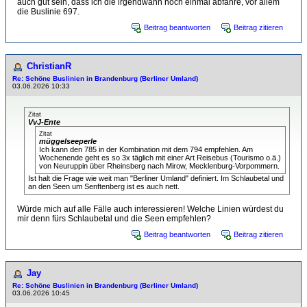
auch gut sein, dass ich die irgendwann noch einmal abfahre, vor allem
die Buslinie 697.
Beitrag beantworten
Beitrag zitieren
ChristianR
Re: Schöne Buslinien in Brandenburg (Berliner Umland)
03.06.2026 10:33
Zitat
VvJ-Ente
Zitat
müggelseeperle
Ich kann den 785 in der Kombination mit dem 794 empfehlen. Am
Wochenende geht es so 3x täglich mit einer Art Reisebus (Tourismo o.ä.)
von Neuruppin über Rheinsberg nach Mirow, Mecklenburg-Vorpommern.
Ist halt die Frage wie weit man "Berliner Umland" definiert. Im Schlaubetal und
an den Seen um Senftenberg ist es auch nett.
Würde mich auf alle Fälle auch interessieren! Welche Linien würdest du
mir denn fürs Schlaubetal und die Seen empfehlen?
Beitrag beantworten
Beitrag zitieren
Jay
Re: Schöne Buslinien in Brandenburg (Berliner Umland)
03.06.2026 10:45