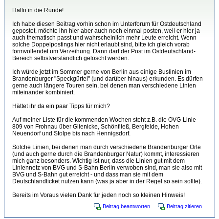
Hallo in die Runde!
Ich habe diesen Beitrag vorhin schon im Unterforum für Ostdeutschland
gepostet, möchte ihn hier aber auch noch einmal posten, weil er hier ja
auch thematisch passt und wahrscheinlich mehr Leute erreicht. Wenn
solche Doppelpostings hier nicht erlaubt sind, bitte ich gleich vorab
formvollendet um Verzeihung. Dann darf der Post im Ostdeutschland-
Bereich selbstverständlich gelöscht werden.
Ich würde jetzt im Sommer gerne von Berlin aus einige Buslinien im
Brandenburger "Speckgürtel" (und darüber hinaus) erkunden. Es dürfen
gerne auch längere Touren sein, bei denen man verschiedene Linien
miteinander kombiniert.
Hättet ihr da ein paar Tipps für mich?
Auf meiner Liste für die kommenden Wochen steht z.B. die OVG-Linie
809 von Frohnau über Glienicke, Schönfließ, Bergfelde, Hohen
Neuendorf und Stolpe bis nach Hennigsdorf.
Solche Linien, bei denen man durch verschiedene Brandenburger Orte
(und auch gerne durch die Brandenburger Natur) kommt, interessieren
mich ganz besonders. Wichtig ist nur, dass die Linien gut mit dem
Liniennetz von BVG und S-Bahn Berlin verwoben sind, man sie also mit
BVG und S-Bahn gut erreicht - und dass man sie mit dem
Deutschlandticket nutzen kann (was ja aber in der Regel so sein sollte).
Bereits im Voraus vielen Dank für jeden noch so kleinen Hinweis!
Beitrag beantworten
Beitrag zitieren