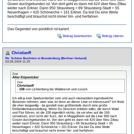
Gosen durchgebunden ist. Von dort geht es dann mit 424 über Neu-Zittau
weiter nach Erkner. Dann 950 Strausberg > 89 Strausberg-Stadt > S5
Neuenhagen > 420 Schöneiche > 161 Erkner. Da bist Du eine Weile
beschäftigt und brauchst nicht immer hin- und herfahren.
Das Gegenteil von pünktlich ist kariert.
Beitrag beantworten
Beitrag zitieren
ChristianR
Re: Schöne Buslinien in Brandenburg (Berliner Umland)
03.06.2026 11:35
Zitat
Alter Köpenicker
Zitat
ChristianR
-
108
von Lichtenberg bis Waldesruh und zurück
Ich will ja kein Spielverderber sein und auch niemandem irgendwelche
Illusionen nehmen, aber was ist denn an dieser Linie so interessant? Ich finde
die eher langweilig - da gondelt man größtenteils durch eine große
Einfamilienhaussiedlung. Wenn Du Strecken erleben willst, die durch Wald
und Flur führen, ist die 108 eigentlich nichts, da sei eher auf die 169
verwiesen, erst recht der Kurs, der in Müggelheim auf die Linie 369 nach
Gosen durchgebunden ist. Von dort geht es dann mit 424 über Neu-Zittau
weiter nach Erkner. Dann 950 Strausberg > 89 Strausberg-Stadt > S5
Neuenhagen > 420 Schöneiche > 161 Erkner. Da bist Du eine Weile
beschäftigt und brauchst nicht immer hin- und herfahren.