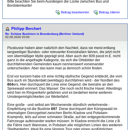
Bitte beachten Sie beim Aussteigen die Lücke zwischen Bus und
Bordsteinkante!
Beitrag beantworten
Beitrag zitieren
Philipp Borchert
Re: Schöne Buslinien in Brandenburg (Berliner Umland)
02.06.2026 20:00
Plusbusse haben aber natürlich den Nachteil, dass sie meist entlang
langweiliger Bundes- oder relevanter Kreisstraßen fahren, die jetzt nicht
von übermäßiger Idylle geprägt sind. Aber auch der 809 passt m.E. nicht
ganz in die angefragte Kategorie, da sich die Ortsbilder der
durchfahrenden Gemeinden kaum nennenswert voneinander
unterscheiden. Aber das kann man ja dennoch schön finden.
Erst vor kurzem habe ich eine richtig idyllische Gegend entdeckt, die vom
Bus auch im Stundentakt (werktags) durchfahren wird - der Nordteil des
804
ers. Hier durchquert die Linie eine Gegend, die beinahe an den
Spreewald erinnert. Das Wasser: Die noch recht frische Havel. Allerdings
wird hier im Ringverkehr gefahren und es bestehen keine weiteren
Umsteigemöglichkeiten zur Weiterfahrt.
Eine große - und selbst am Wochenende stündlich verkehrende -
Empfehlung ist die Buslinie
697
. Diese durchquert den Königswald im
ehemaligen Grenzgebiet zwischen Berlin-Kladow und Potsdam-
Krampnitz, teils auf einer schmalen Straße, auf der entgegenkommende
Fahrzeuge aufeinander warten müssen. In Kladow erreicht die Linie z.B.
die Fähre nach Wannsee, in Potsdam alle möglichen Linien des weiteren
Stadtverkehrs. Ideal für eine längere Tour oder einen ausführlichen