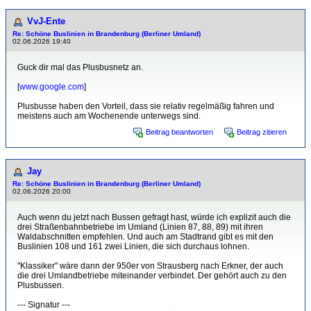
VvJ-Ente
Re: Schöne Buslinien in Brandenburg (Berliner Umland)
02.06.2026 19:40
Guck dir mal das Plusbusnetz an.
[
www.google.com
]
Plusbusse haben den Vorteil, dass sie relativ regelmäßig fahren und
meistens auch am Wochenende unterwegs sind.
Beitrag beantworten
Beitrag zitieren
Jay
Re: Schöne Buslinien in Brandenburg (Berliner Umland)
02.06.2026 20:00
Auch wenn du jetzt nach Bussen gefragt hast, würde ich explizit auch die
drei Straßenbahnbetriebe im Umland (Linien 87, 88, 89) mit ihren
Waldabschnitten empfehlen. Und auch am Stadtrand gibt es mit den
Buslinien 108 und 161 zwei Linien, die sich durchaus lohnen.
"Klassiker" wäre dann der 950er von Strausberg nach Erkner, der auch
die drei Umlandbetriebe miteinander verbindet. Der gehört auch zu den
Plusbussen.
--- Signatur ---