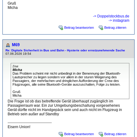
Gruß
Micha
-> Doppelstockbus.de
-> instagram
Beitrag beantworten
Beitrag zitieren
M69
Re: Digitale Sicherheit in Bus und Bahn - Hysterie oder ernstzunehmende Sache
07.06.2026 19:54
Zitat
Micha
Das Problem scheint mir nicht unbedingt in der Benennung der Bluetooth-
Lautsprecher zu liegen sondern vor allem in der sturen Weigerung des
Passagiers, der mehrfachen und dringlichen Aufforderung der Crew des
Flugzeuges, alle seine Bluetooth-Geräte auszuschalten, Folge zu leisten.
Gruß
Micha
Die Frage ist ob das betreffende Gerät überhaupt zugänglich im
Passagierraum war. Ein zur Umgebungsbeschallung vorgesehenes
Gerät dürfte nicht im Handgepäck sein und auch nicht im Flugzeug in
Betrieb sein außer auf Standby
------------------------------------
Eisern Union!
Beitrag beantworten
Beitrag zitieren