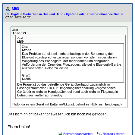
M69
Re: Digitale Sicherheit in Bus und Bahn - Hysterie oder ernstzunehmende Sache
07.06.2026 20:27
Zitat
Theo333
Zitat
M69
Zitat
Micha
Das Problem scheint mir nicht unbedingt in der Benennung der
Bluetooth-Lautsprecher zu liegen sondern vor allem in der sturen
Weigerung des Passagiers, der mehrfachen und dringlichen
Aufforderung der Crew des Flugzeuges, alle seine Bluetooth-Geräte
auszuschalten, Folge zu leisten.
Gruß
Micha
Die Frage ist ob das betreffende Gerät überhaupt zugänglich im
Passagierraum war. Ein zur Umgebungsbeschallung vorgesehenes
Gerät dürfte nicht im Handgepäck sein und auch nicht im Flugzeug in
Betrieb sein außer auf Standby
Hallo, da es ein Gerät mit Batterie/Akku ist, gehört es NUR ins Handgepäck.
Das ist mir nicht bekannt gewesen, ich bin noch nie geflogen
------------------------------------
Eisern Union!
Beitrag beantworten
Beitrag zitieren