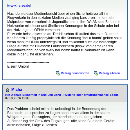
[
www.heise.de
]
Nachdem dieser Medienbericht über einen Sicherheitsvorfall im
Flugverkehr in den sozialen Medien viral ging kursieren immer mehr
Mutproben von vornehmlich Jugendlichen die ihre WLAN und Bluetooth
Netzwerke mit dieser und ähnlichen Kennungen in der Schule oder bei
der Nutzung des ÖPNV versehen.
Es wurde beispielsweise auf Reddit schon diskutiert das man Bluetooth
Kopfhörern künftig prophylaktisch die Kennung "not a bomb" geben sollte
wenn man im ÖPNV unterwegs ist und es kommt auch die berechtigte
Frage auf wie mit Bluetooth Lautsprechern (bspw. von hama) deren
Modellbezeichnung von Werk her bomb lautet zu verfahren ist wenn
diese in der Liste erscheinen.
------------------------------------
Eisern Union!
Beitrag beantworten
Beitrag zitieren
Micha
Re: Digitale Sicherheit in Bus und Bahn - Hysterie oder ernstzunehmende Sache
07.06.2026 19:33
Das Problem scheint mir nicht unbedingt in der Benennung der
Bluetooth-Lautsprecher zu liegen sondern vor allem in der sturen
Weigerung des Passagiers, der mehrfachen und dringlichen
Aufforderung der Crew des Flugzeuges, alle seine Bluetooth-Geräte
auszuschalten, Folge zu leisten.