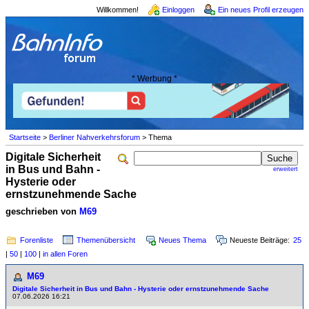
Willkommen!
Einloggen
Ein neues Profil erzeugen
* Werbung *
Startseite
>
Berliner Nahverkehrsforum
> Thema
Digitale Sicherheit
in Bus und Bahn -
erweitert
Hysterie oder
ernstzunehmende Sache
geschrieben von
M69
Forenliste
Themenübersicht
Neues Thema
Neueste Beiträge:
25
|
50
|
100
|
in allen Foren
M69
Digitale Sicherheit in Bus und Bahn - Hysterie oder ernstzunehmende Sache
07.06.2026 16:21