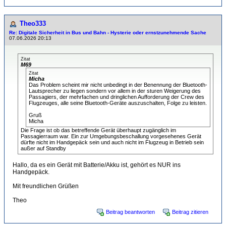
Theo333
Re: Digitale Sicherheit in Bus und Bahn - Hysterie oder ernstzunehmende Sache
07.06.2026 20:13
Zitat
M69
Zitat
Micha
Das Problem scheint mir nicht unbedingt in der Benennung der Bluetooth-
Lautsprecher zu liegen sondern vor allem in der sturen Weigerung des
Passagiers, der mehrfachen und dringlichen Aufforderung der Crew des
Flugzeuges, alle seine Bluetooth-Geräte auszuschalten, Folge zu leisten.
Gruß
Micha
Die Frage ist ob das betreffende Gerät überhaupt zugänglich im
Passagierraum war. Ein zur Umgebungsbeschallung vorgesehenes Gerät
dürfte nicht im Handgepäck sein und auch nicht im Flugzeug in Betrieb sein
außer auf Standby
Hallo, da es ein Gerät mit Batterie/Akku ist, gehört es NUR ins
Handgepäck.
Mit freundlichen Grüßen
Theo
Beitrag beantworten
Beitrag zitieren