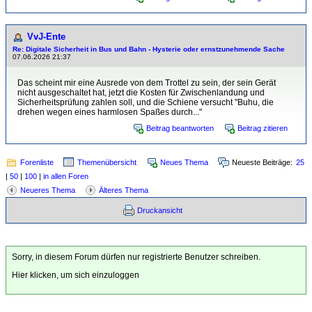
VvJ-Ente
Re: Digitale Sicherheit in Bus und Bahn - Hysterie oder ernstzunehmende Sache
07.06.2026 21:37
Das scheint mir eine Ausrede von dem Trottel zu sein, der sein Gerät
nicht ausgeschaltet hat, jetzt die Kosten für Zwischenlandung und
Sicherheitsprüfung zahlen soll, und die Schiene versucht "Buhu, die
drehen wegen eines harmlosen Spaßes durch..."
Beitrag beantworten
Beitrag zitieren
Forenliste
Themenübersicht
Neues Thema
Neueste Beiträge:
25
|
50
|
100
|
in allen Foren
Neueres Thema
Älteres Thema
Druckansicht
Sorry, in diesem Forum dürfen nur registrierte Benutzer schreiben.
Hier klicken, um sich einzuloggen