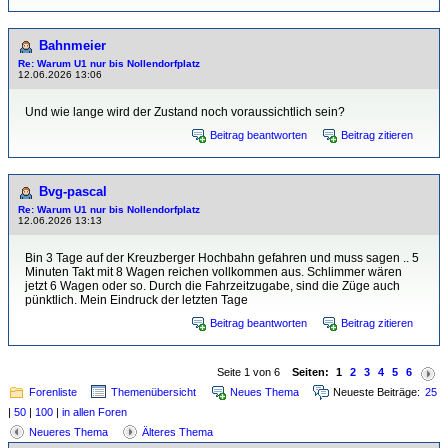
Bahnmeier
Re: Warum U1 nur bis Nollendorfplatz
12.06.2026 13:06
Und wie lange wird der Zustand noch voraussichtlich sein?
Beitrag beantworten
Beitrag zitieren
Bvg-pascal
Re: Warum U1 nur bis Nollendorfplatz
12.06.2026 13:13
Bin 3 Tage auf der Kreuzberger Hochbahn gefahren und muss sagen .. 5
Minuten Takt mit 8 Wagen reichen vollkommen aus. Schlimmer wären
jetzt 6 Wagen oder so. Durch die Fahrzeitzugabe, sind die Züge auch
pünktlich. Mein Eindruck der letzten Tage
Beitrag beantworten
Beitrag zitieren
Seite 1 von 6
Seiten:
1
2
3
4
5
6
Forenliste
Themenübersicht
Neues Thema
Neueste Beiträge:
25
|
50
|
100
|
in allen Foren
Neueres Thema
Älteres Thema