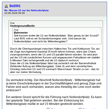
Bd2001
Re: Warum U1 nur bis Nollendorfplatz
10.06.2026 09:36
Zitat
UndergroundBerlin
Zitat
Bahnmeier
Seit kurzem endet die U1 am Nollendorfplatz. Was genau ist der Grund?
Laut BVG soll es ein Schandensereignis sein. Und warum bis
Nollendorfplatz und nicht bis Wittenbergplatz?
Durch die Oberbaumängel zwischen Hallesches Tor und Kottbusser Tor, wo
die Züge durchgehend maximal 25 km/h fahren können, wäre das Chaos
vorprogrammiert, wenn die U1 und U3 parallel fahren würden. So wird jetzt
auf der U3 mit zusätzlichen Kursen und angepassten Fahrplänen ein stabiler
5-Minuten-Takt sichergestellt und die U1 dadurch verkürzt.
Dass die U1 bis Nollendorfplatz fährt hat sicherlich mit der Barrierefreiheit
(fehlender Aufzug am Wittenbergplatz, Gleis 6) und dem vereinfachten
Umstieg zwischen U1 und U3 von/nach Warschauer Straße zu tun - das ist
aber nur meine Vermutung.
Du vermutest richtig. Der Abschnitt Nollendorfplatz - Wittenbergplatz hat
ja keine Einschränkungen in der Durchlaßfähigkeit und genug Züge und
Fahrer sind auch vorhanden, warum also freiwillig die Linie noch weiter
einkürzen?
Ein weiterer Grund spricht für die Führung nach Nollendorfplatz: Es kann
der geplante Takt gefahren werden. Bei der Einkürzung bis
Wittenbergplatz müßte er auf 15 Minuten gestreckt werden.