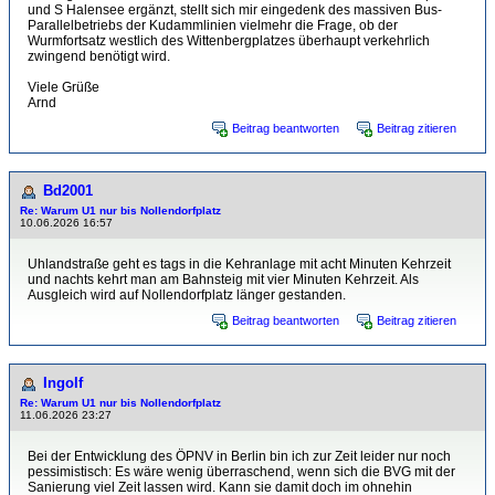
und S Halensee ergänzt, stellt sich mir eingedenk des massiven Bus-
Parallelbetriebs der Kudammlinien vielmehr die Frage, ob der
Wurmfortsatz westlich des Wittenbergplatzes überhaupt verkehrlich
zwingend benötigt wird.
Viele Grüße
Arnd
Beitrag beantworten
Beitrag zitieren
Bd2001
Re: Warum U1 nur bis Nollendorfplatz
10.06.2026 16:57
Uhlandstraße geht es tags in die Kehranlage mit acht Minuten Kehrzeit
und nachts kehrt man am Bahnsteig mit vier Minuten Kehrzeit. Als
Ausgleich wird auf Nollendorfplatz länger gestanden.
Beitrag beantworten
Beitrag zitieren
Ingolf
Re: Warum U1 nur bis Nollendorfplatz
11.06.2026 23:27
Bei der Entwicklung des ÖPNV in Berlin bin ich zur Zeit leider nur noch
pessimistisch: Es wäre wenig überraschend, wenn sich die BVG mit der
Sanierung viel Zeit lassen wird. Kann sie damit doch im ohnehin