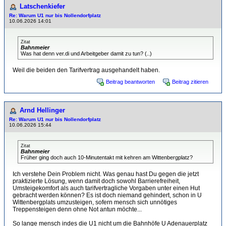
Latschenkiefer
Re: Warum U1 nur bis Nollendorfplatz
10.06.2026 14:01
Zitat
Bahnmeier
Was hat denn ver.di und Arbeitgeber damit zu tun? (..)
Weil die beiden den Tarifvertrag ausgehandelt haben.
Beitrag beantworten
Beitrag zitieren
Arnd Hellinger
Re: Warum U1 nur bis Nollendorfplatz
10.06.2026 15:44
Zitat
Bahnmeier
Früher ging doch auch 10-Minutentakt mit kehren am Wittenbergplatz?
Ich verstehe Dein Problem nicht. Was genau hast Du gegen die jetzt
praktizierte Lösung, wenn damit doch sowohl Barrierefreiheit,
Umsteigekomfort als auch tarifvertragliche Vorgaben unter einen Hut
gebracht werden können? Es ist doch niemand gehindert, schon in U
Wittenbergplats umzusteigen, sofern mensch sich unnötiges
Treppensteigen denn ohne Not antun möchte...
So lange mensch indes die U1 nicht um die Bahnhöfe U Adenauerplatz