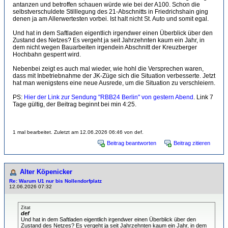
antanzen und betroffen schauen würde wie bei der A100. Schon die
selbstverschuldete Stilllegung des 21-Abschnitts in Friedrichshain ging
denen ja am Allerwertesten vorbei. Ist halt nicht St. Auto und somit egal.
Und hat in dem Saftladen eigentlich irgendwer einen Überblick über den
Zustand des Netzes? Es vergeht ja seit Jahrzehnten kaum ein Jahr, in
dem nicht wegen Bauarbeiten irgendein Abschnitt der Kreuzberger
Hochbahn gesperrt wird.
Nebenbei zeigt es auch mal wieder, wie hohl die Versprechen waren,
dass mit Inbetriebnahme der JK-Züge sich die Situation verbesserte. Jetzt
hat man wenigstens eine neue Ausrede, um die Situation zu verschleiern.
PS:
Hier der Link zur Sendung "RBB24 Berlin" von gestern Abend
. Link 7
Tage gültig, der Beitrag beginnt bei min 4:25.
1 mal bearbeitet. Zuletzt am 12.06.2026 06:46 von def.
Beitrag beantworten
Beitrag zitieren
Alter Köpenicker
Re: Warum U1 nur bis Nollendorfplatz
12.06.2026 07:32
Zitat
def
Und hat in dem Saftladen eigentlich irgendwer einen Überblick über den
Zustand des Netzes? Es vergeht ja seit Jahrzehnten kaum ein Jahr, in dem