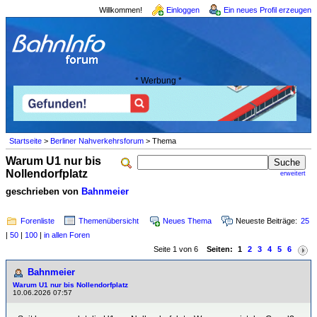
Willkommen!
Einloggen
Ein neues Profil erzeugen
* Werbung *
Startseite
>
Berliner Nahverkehrsforum
> Thema
Warum U1 nur bis
Nollendorfplatz
erweitert
geschrieben von
Bahnmeier
Forenliste
Themenübersicht
Neues Thema
Neueste Beiträge:
25
|
50
|
100
|
in allen Foren
Seite 1 von 6
Seiten:
1
2
3
4
5
6
Bahnmeier
Warum U1 nur bis Nollendorfplatz
10.06.2026 07:57