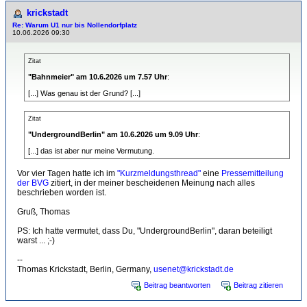
krickstadt
Re: Warum U1 nur bis Nollendorfplatz
10.06.2026 09:30
Zitat
"Bahnmeier" am 10.6.2026 um 7.57 Uhr
:
[...] Was genau ist der Grund? [...]
Zitat
"UndergroundBerlin" am 10.6.2026 um 9.09 Uhr
:
[...] das ist aber nur meine Vermutung.
Vor vier Tagen hatte ich im
"Kurzmeldungsthread"
eine
Pressemitteilung
der BVG
zitiert, in der meiner bescheidenen Meinung nach alles
beschrieben worden ist.
Gruß, Thomas
PS: Ich hatte vermutet, dass Du, "UndergroundBerlin", daran beteiligt
warst ... ;-)
--
Thomas Krickstadt, Berlin, Germany,
usenet@krickstadt.de
Beitrag beantworten
Beitrag zitieren