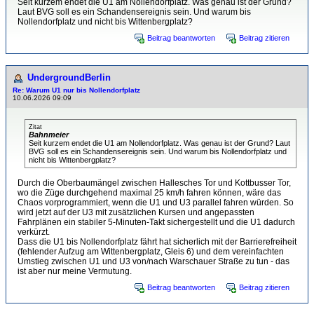
Seit kurzem endet die U1 am Nollendorfplatz. Was genau ist der Grund?
Laut BVG soll es ein Schandensereignis sein. Und warum bis
Nollendorfplatz und nicht bis Wittenbergplatz?
Beitrag beantworten
Beitrag zitieren
UndergroundBerlin
Re: Warum U1 nur bis Nollendorfplatz
10.06.2026 09:09
Zitat
Bahnmeier
Seit kurzem endet die U1 am Nollendorfplatz. Was genau ist der Grund? Laut
BVG soll es ein Schandensereignis sein. Und warum bis Nollendorfplatz und
nicht bis Wittenbergplatz?
Durch die Oberbaumängel zwischen Hallesches Tor und Kottbusser Tor,
wo die Züge durchgehend maximal 25 km/h fahren können, wäre das
Chaos vorprogrammiert, wenn die U1 und U3 parallel fahren würden. So
wird jetzt auf der U3 mit zusätzlichen Kursen und angepassten
Fahrplänen ein stabiler 5-Minuten-Takt sichergestellt und die U1 dadurch
verkürzt.
Dass die U1 bis Nollendorfplatz fährt hat sicherlich mit der Barrierefreiheit
(fehlender Aufzug am Wittenbergplatz, Gleis 6) und dem vereinfachten
Umstieg zwischen U1 und U3 von/nach Warschauer Straße zu tun - das
ist aber nur meine Vermutung.
Beitrag beantworten
Beitrag zitieren