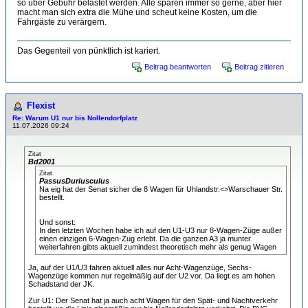
so über Gebühr belastet werden. Alle sparen immer so gerne, aber hier
macht man sich extra die Mühe und scheut keine Kosten, um die
Fahrgäste zu verärgern.
Das Gegenteil von pünktlich ist kariert.
Beitrag beantworten
Beitrag zitieren
Flexist
Re: Warum U1 nur bis Nollendorfplatz
11.07.2026 09:24
Zitat
Bd2001
Zitat
PassusDuriusculus
Na eig hat der Senat sicher die 8 Wagen für Uhlandstr.<>Warschauer Str.
bestellt.
Und sonst:
In den letzten Wochen habe ich auf den U1-U3 nur 8-Wagen-Züge außer
einen einzigen 6-Wagen-Zug erlebt. Da die ganzen A3 ja munter
weiterfahren gibts aktuell zumindest theoretisch mehr als genug Wagen
Ja, auf der U1/U3 fahren aktuell alles nur Acht-Wagenzüge, Sechs-
Wagenzüge kommen nur regelmäßig auf der U2 vor. Da liegt es am hohen
Schadstand der JK.
Zur U1: Der Senat hat ja auch acht Wagen für den Spät- und Nachtverkehr