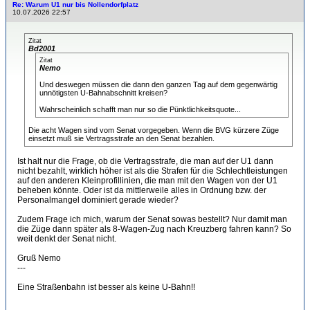
Re: Warum U1 nur bis Nollendorfplatz
10.07.2026 22:57
Zitat
Bd2001
Zitat
Nemo
Und deswegen müssen die dann den ganzen Tag auf dem gegenwärtig
unnötigsten U-Bahnabschnitt kreisen?
Wahrscheinlich schafft man nur so die Pünktlichkeitsquote...
Die acht Wagen sind vom Senat vorgegeben. Wenn die BVG kürzere Züge
einsetzt muß sie Vertragsstrafe an den Senat bezahlen.
Ist halt nur die Frage, ob die Vertragsstrafe, die man auf der U1 dann
nicht bezahlt, wirklich höher ist als die Strafen für die Schlechtleistungen
auf den anderen Kleinprofillinien, die man mit den Wagen von der U1
beheben könnte. Oder ist da mittlerweile alles in Ordnung bzw. der
Personalmangel dominiert gerade wieder?
Zudem Frage ich mich, warum der Senat sowas bestellt? Nur damit man
die Züge dann später als 8-Wagen-Zug nach Kreuzberg fahren kann? So
weit denkt der Senat nicht.
Gruß Nemo
---
Eine Straßenbahn ist besser als keine U-Bahn!!