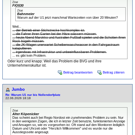
Zitat
FlO530
Zitat
Bahnmeier
Warum auf der U1 jetzt manchmal Wartezeiten von über 20 Minuten?
Weil...
... der Betrieb einer Stichstrecke hochkomplex ist.
... die Fahrer ihren Garten bei der Hitze wässern müssen.
... heute Abend Marokko und Australien Fußball spielen und die Schotten ihren
Rock bügeln müssen.
... die JK-Wagen unerwartet Scheibenwaschwasser in den Fahrgastraum
katapultieren.
... irgendwas mit Infrastruktur und unbeeinflussbaren Problemen.
... es gibt kein Problem.
Oder kurz und knapp: Weil das Problem die BVG und ihre
Unternehmenskultur ist.
Beitrag beantworten
Beitrag zitieren
Jumbo
Re: Warum U1 nur bis Nollendorfplatz
22.06.2026 18:18
Zitat
Alter Köpenicker
Das scheint auch bei Regio Nordost ein zunehmendes Problem zu sein. Nur
in den wenigsten Zügen, die ich in letzter Zeit benutzte, funktionierten Anzeige
und Ansagen so, wie es vorgesehen ist. Oft stand auf den Monitoren lediglich
Datum und Uhrzeit oder "Herzlich Willkommen" und es wurde nur die
Ausstiegsseite angesagt.