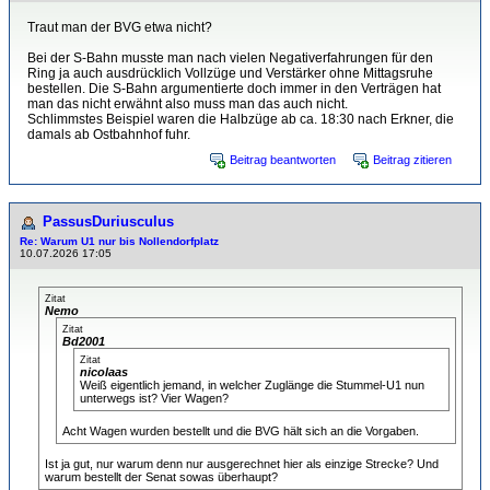
Traut man der BVG etwa nicht?
Bei der S-Bahn musste man nach vielen Negativerfahrungen für den
Ring ja auch ausdrücklich Vollzüge und Verstärker ohne Mittagsruhe
bestellen. Die S-Bahn argumentierte doch immer in den Verträgen hat
man das nicht erwähnt also muss man das auch nicht.
Schlimmstes Beispiel waren die Halbzüge ab ca. 18:30 nach Erkner, die
damals ab Ostbahnhof fuhr.
Beitrag beantworten
Beitrag zitieren
PassusDuriusculus
Re: Warum U1 nur bis Nollendorfplatz
10.07.2026 17:05
Zitat
Nemo
Zitat
Bd2001
Zitat
nicolaas
Weiß eigentlich jemand, in welcher Zuglänge die Stummel-U1 nun
unterwegs ist? Vier Wagen?
Acht Wagen wurden bestellt und die BVG hält sich an die Vorgaben.
Ist ja gut, nur warum denn nur ausgerechnet hier als einzige Strecke? Und
warum bestellt der Senat sowas überhaupt?