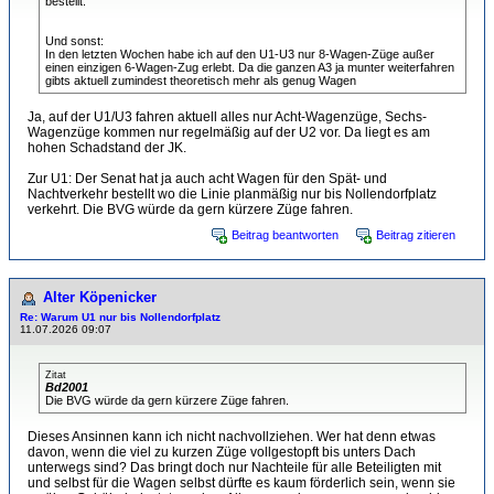
bestellt.
Und sonst:
In den letzten Wochen habe ich auf den U1-U3 nur 8-Wagen-Züge außer
einen einzigen 6-Wagen-Zug erlebt. Da die ganzen A3 ja munter weiterfahren
gibts aktuell zumindest theoretisch mehr als genug Wagen
Ja, auf der U1/U3 fahren aktuell alles nur Acht-Wagenzüge, Sechs-
Wagenzüge kommen nur regelmäßig auf der U2 vor. Da liegt es am
hohen Schadstand der JK.
Zur U1: Der Senat hat ja auch acht Wagen für den Spät- und
Nachtverkehr bestellt wo die Linie planmäßig nur bis Nollendorfplatz
verkehrt. Die BVG würde da gern kürzere Züge fahren.
Beitrag beantworten
Beitrag zitieren
Alter Köpenicker
Re: Warum U1 nur bis Nollendorfplatz
11.07.2026 09:07
Zitat
Bd2001
Die BVG würde da gern kürzere Züge fahren.
Dieses Ansinnen kann ich nicht nachvollziehen. Wer hat denn etwas
davon, wenn die viel zu kurzen Züge vollgestopft bis unters Dach
unterwegs sind? Das bringt doch nur Nachteile für alle Beteiligten mit
und selbst für die Wagen selbst dürfte es kaum förderlich sein, wenn sie