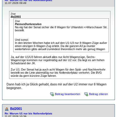
Re: Warum U1 nur bis Nollendorfplatz
11.07.2026 09:49
Zitat
Bd2001
Zitat
PassusDuriusculus
Na eig hat der Senat sicher die 8 Wagen für Uhlandstr.<>Warschauer Str.
bestellt.
Und sonst:
In den letzten Wochen habe ich auf den U1-U3 nur 8-Wagen-Züge außer
einen einzigen 6-Wagen-Zug erlebt. Da die ganzen A3 ja munter
weiterfahren gibts aktuell zumindest theoretisch mehr als genug Wagen
Ja, auf der U1/U3 fahren aktuell alles nur Acht-Wagenzüge, Sechs-
Wagenzüge kommen nur regelmäßig auf der U2 vor. Da liegt es am hohen
Schadstand der JK.
Zur U1: Der Senat hat ja auch acht Wagen für den Spät- und Nachtverkehr
bestellt wo die Linie planmäßig nur bis Nollendorfplatz verkehrt. Die BVG
würde da gern kürzere Züge fahren.
Dann hab ich ja Glück gehabt, dass mir auf der U2 immer nur 8 Wagen
begegnen.
Beitrag beantworten
Beitrag zitieren
Bd2001
Re: Warum U1 nur bis Nollendorfplatz
11.07.2026 10:39