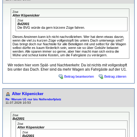
Zitat
Alter Köpenicker
Zitat
Bd2001
Die BVG würde da gern kürzere Züge fahren.
Dieses Ansinnen kann ich nicht nachvollziehen. Wer hat denn etwas davon,
wenn die viel zu kurzen Züge vollgestopft bis unters Dach unterwegs sind?
Das bringt doch nur Nachteile für alle Beteiligten mit und selbst für die Wagen
selbst dürfte es kaum förderlich sein, wenn sie so über Gebühr belastet
werden. Alle sparen immer so gerne, aber hier macht man sich extra die
Mühe und scheut keine Kosten, um die Fahrgäste zu verärgern.
Wir reden hier vom Spät- und Nachtverkehr. Da ist nichts mit vollgestopft
bis unter das Dach. Eher sind da mehr Wagen als Fahrgäste auf der U1.
Beitrag beantworten
Beitrag zitieren
Alter Köpenicker
Re: Warum U1 nur bis Nollendorfplatz
11.07.2026 10:53
Zitat
Bd2001
Zitat
Alter Köpenicker
Zitat
Bd2001