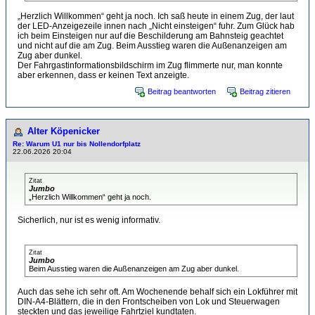
„Herzlich Willkommen“ geht ja noch. Ich saß heute in einem Zug, der laut
der LED-Anzeigezeile innen nach „Nicht einsteigen“ fuhr. Zum Glück hab
ich beim Einsteigen nur auf die Beschilderung am Bahnsteig geachtet
und nicht auf die am Zug. Beim Ausstieg waren die Außenanzeigen am
Zug aber dunkel.
Der Fahrgastinformationsbildschirm im Zug flimmerte nur, man konnte
aber erkennen, dass er keinen Text anzeigte.
Beitrag beantworten
Beitrag zitieren
Alter Köpenicker
Re: Warum U1 nur bis Nollendorfplatz
22.06.2026 20:04
Zitat
Jumbo
„Herzlich Willkommen“ geht ja noch.
Sicherlich, nur ist es wenig informativ.
Zitat
Jumbo
Beim Ausstieg waren die Außenanzeigen am Zug aber dunkel.
Auch das sehe ich sehr oft. Am Wochenende behalf sich ein Lokführer mit
DIN-A4-Blättern, die in den Frontscheiben von Lok und Steuerwagen
steckten und das jeweilige Fahrtziel kundtaten.