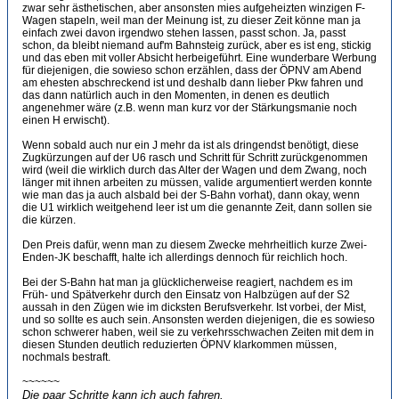
zwar sehr ästhetischen, aber ansonsten mies aufgeheizten winzigen F-
Wagen stapeln, weil man der Meinung ist, zu dieser Zeit könne man ja
einfach zwei davon irgendwo stehen lassen, passt schon. Ja, passt
schon, da bleibt niemand auf'm Bahnsteig zurück, aber es ist eng, stickig
und das eben mit voller Absicht herbeigeführt. Eine wunderbare Werbung
für diejenigen, die sowieso schon erzählen, dass der ÖPNV am Abend
am ehesten abschreckend ist und deshalb dann lieber Pkw fahren und
das dann natürlich auch in den Momenten, in denen es deutlich
angenehmer wäre (z.B. wenn man kurz vor der Stärkungsmanie noch
einen H erwischt).
Wenn sobald auch nur ein J mehr da ist als dringendst benötigt, diese
Zugkürzungen auf der U6 rasch und Schritt für Schritt zurückgenommen
wird (weil die wirklich durch das Alter der Wagen und dem Zwang, noch
länger mit ihnen arbeiten zu müssen, valide argumentiert werden konnte
wie man das ja auch alsbald bei der S-Bahn vorhat), dann okay, wenn
die U1 wirklich weitgehend leer ist um die genannte Zeit, dann sollen sie
die kürzen.
Den Preis dafür, wenn man zu diesem Zwecke mehrheitlich kurze Zwei-
Enden-JK beschafft, halte ich allerdings dennoch für reichlich hoch.
Bei der S-Bahn hat man ja glücklicherweise reagiert, nachdem es im
Früh- und Spätverkehr durch den Einsatz von Halbzügen auf der S2
aussah in den Zügen wie im dicksten Berufsverkehr. Ist vorbei, der Mist,
und so sollte es auch sein. Ansonsten werden diejenigen, die es sowieso
schon schwerer haben, weil sie zu verkehrsschwachen Zeiten mit dem in
diesen Stunden deutlich reduzierten ÖPNV klarkommen müssen,
nochmals bestraft.
~~~~~~
Die paar Schritte kann ich auch fahren.