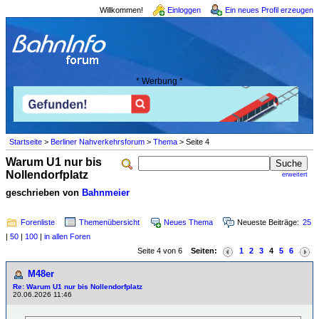
Willkommen!
Einloggen
Ein neues Profil erzeugen
* Werbung *
Startseite
>
Berliner Nahverkehrsforum
>
Thema
> Seite 4
Warum U1 nur bis
Nollendorfplatz
erweitert
geschrieben von
Bahnmeier
Forenliste
Themenübersicht
Neues Thema
Neueste Beiträge:
25
|
50
|
100
|
in allen Foren
Seite 4 von 6
Seiten:
1
2
3
4
5
6
M48er
Re: Warum U1 nur bis Nollendorfplatz
20.06.2026 11:46