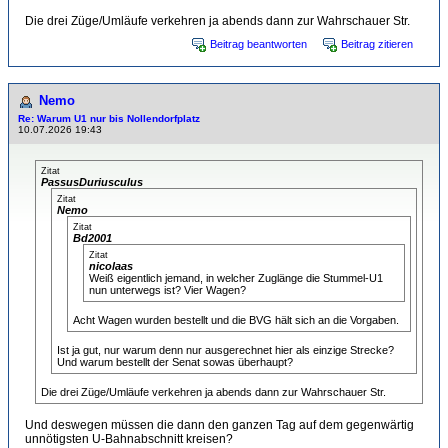
Die drei Züge/Umläufe verkehren ja abends dann zur Wahrschauer Str.
Beitrag beantworten
Beitrag zitieren
Nemo
Re: Warum U1 nur bis Nollendorfplatz
10.07.2026 19:43
Zitat
PassusDuriusculus
Zitat
Nemo
Zitat
Bd2001
Zitat
nicolaas
Weiß eigentlich jemand, in welcher Zuglänge die Stummel-U1
nun unterwegs ist? Vier Wagen?
Acht Wagen wurden bestellt und die BVG hält sich an die Vorgaben.
Ist ja gut, nur warum denn nur ausgerechnet hier als einzige Strecke?
Und warum bestellt der Senat sowas überhaupt?
Die drei Züge/Umläufe verkehren ja abends dann zur Wahrschauer Str.
Und deswegen müssen die dann den ganzen Tag auf dem gegenwärtig
unnötigsten U-Bahnabschnitt kreisen?