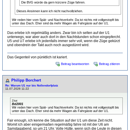
Die BVG würde da gern kürzere Züge fahren.
Dieses Ansinnen kann ich nicht nachvollziehen.
Wir reden hier vom Spät- und Nachtverkehr. Da ist nichts mit vollgestopft bis
unter das Dach. Eher sind da mehr Wagen als Fahrgäste auf der U1.
Das erlebe ich regelmäßig anders. Zwar bin ich selten auf der U1
unterwegs, war aber auch dort in den Nachtstunden schon eingepfercht.
U5 und U7 erlebe ich jedenfalls immer sehr voll, wenn die Züge gekürzt
und obendrein der Takt auch noch ausgedünnt wird.
Das Gegenteil von pünktlich ist kariert.
Beitrag beantworten
Beitrag zitieren
Philipp Borchert
Re: Warum U1 nur bis Nollendorfplatz
11.07.2026 11:22
Zitat
Bd2001
Wir reden hier vom Spät- und Nachtverkehr. Da ist nichts mit vollgestopft bis
unter das Dach. Eher sind da mehr Wagen als Fahrgäste auf der U1.
Fair enough, ich kenne die Situation auf der U1 um diese Zeit nicht.
Womit ich aber einigermaßen regelmäßig fahre ist mit der U6 am
Samstagabend, so um 21 Uhr. Volle Hütte, wenn sich die Leute in diesen