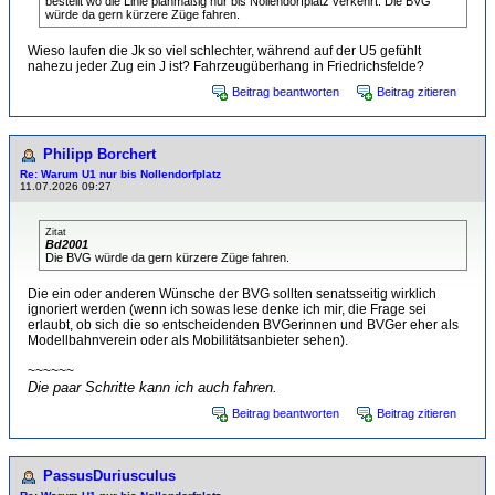
bestellt wo die Linie planmäßig nur bis Nollendorfplatz verkehrt. Die BVG
würde da gern kürzere Züge fahren.
Wieso laufen die Jk so viel schlechter, während auf der U5 gefühlt
nahezu jeder Zug ein J ist? Fahrzeugüberhang in Friedrichsfelde?
Beitrag beantworten
Beitrag zitieren
Philipp Borchert
Re: Warum U1 nur bis Nollendorfplatz
11.07.2026 09:27
Zitat
Bd2001
Die BVG würde da gern kürzere Züge fahren.
Die ein oder anderen Wünsche der BVG sollten senatsseitig wirklich
ignoriert werden (wenn ich sowas lese denke ich mir, die Frage sei
erlaubt, ob sich die so entscheidenden BVGerinnen und BVGer eher als
Modellbahnverein oder als Mobilitätsanbieter sehen).
~~~~~~
Die paar Schritte kann ich auch fahren.
Beitrag beantworten
Beitrag zitieren
PassusDuriusculus