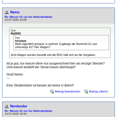
Nemo
Re: Warum U1 nur bis Nollendorfplatz
10.07.2026 15:09
Zitat
Bd2001
Zitat
nicolaas
Weiß eigentlich jemand, in welcher Zuglänge die Stummel-U1 nun
unterwegs ist? Vier Wagen?
Acht Wagen wurden bestellt und die BVG hält sich an die Vorgaben.
Ist ja gut, nur warum denn nur ausgerechnet hier als einzige Strecke?
Und warum bestellt der Senat sowas überhaupt?
Gruß Nemo
---
Eine Straßenbahn ist besser als keine U-Bahn!!
Beitrag beantworten
Beitrag zitieren
Nordender
Re: Warum U1 nur bis Nollendorfplatz
10.07.2026 16:54