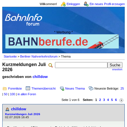
Willkommen!
Einloggen
Ein neues Profil erzeugen
* Werbung *
Startseite
>
Berliner Nahverkehrsforum
> Thema
Kurzmeldungen Juli
2026
erweitert
geschrieben von
chilldow
Forenliste
Themenübersicht
Neues Thema
Neueste Beiträge:
25
|
50
|
100
|
in allen Foren
Seite 1 von 6
Seiten:
1
2
3
4
5
6
chilldow
Kurzmeldungen Juli 2026
02.07.2026 16:45