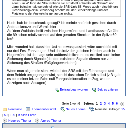
sonst - m.W. fährt die Straßenbahn nie ernsthaft schneller als 30 km/h und
damit beinahe halb so schnell wie die SRS-Linie 88. Wozu auch - eine höhere
Geschwindigkeit in Strausberg brächte bei der Streckenlänge und der
Platzierung der Ausweiche genau gar nichts.
Huch, hab ich beschrankt gesagt? Ich meinte natürlich gesichert durch
Andreaskreuze und Warnlichter.
Auf dem Waldabschnitt zwischen Hegermühle und Landhausstraße fährt
die 89 schon relativ schnell auf den geraden Strecken, in der Spitze 60
km/h.
Mich wundert halt, dass hier fast nie etwas passiert, wäre auch blöd mit
nur drei Fest-Fahrzeugen. Und das trotz der gleichen Hürden, auch in
Hegermühle ist die Lage sehr unübersichtlich und es existiert auch keine
Sicherung durch Signale (die dort existieren Signale dienen nur zur
Sicherung des Straßen-/Fußgängerverkehrs).
Wenn man allgemein sieht, wie bei der SRS mit den Fahrzeugen und
dem Betrieb umgegangen wird, spricht das schon für sich selbst (z.B. gab
es bei meiner letzten Fahrt null Fahrgastinformation im Zug, weder
Anzeigen noch Ansagen).
Beitrag beantworten
Beitrag zitieren
Seite 1 von 6
Seiten:
1
2
3
4
5
6
Forenliste
Themenübersicht
Neues Thema
Neueste Beiträge:
25
|
50
|
100
|
in allen Foren
Neueres Thema
Älteres Thema