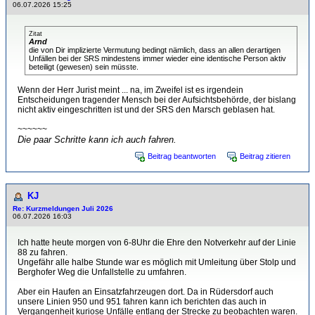
06.07.2026 15:25
Zitat
Arnd
die von Dir implizierte Vermutung bedingt nämlich, dass an allen derartigen
Unfällen bei der SRS mindestens immer wieder eine identische Person aktiv
beteiligt (gewesen) sein müsste.
Wenn der Herr Jurist meint ... na, im Zweifel ist es irgendein
Entscheidungen tragender Mensch bei der Aufsichtsbehörde, der bislang
nicht aktiv eingeschritten ist und der SRS den Marsch geblasen hat.
~~~~~~
Die paar Schritte kann ich auch fahren.
Beitrag beantworten
Beitrag zitieren
KJ
Re: Kurzmeldungen Juli 2026
06.07.2026 16:03
Ich hatte heute morgen von 6-8Uhr die Ehre den Notverkehr auf der Linie
88 zu fahren.
Ungefähr alle halbe Stunde war es möglich mit Umleitung über Stolp und
Berghofer Weg die Unfallstelle zu umfahren.
Aber ein Haufen an Einsatzfahrzeugen dort. Da in Rüdersdorf auch
unsere Linien 950 und 951 fahren kann ich berichten das auch in
Vergangenheit kuriose Unfälle entlang der Strecke zu beobachten waren.