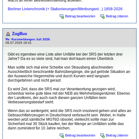
Macht an einer Betriebseinstellung arbeiten.
Berliner Linienchronik (+ Stationierungen/Werbungen/...) 1858-2026
Beitrag beantworten
Beitrag zitieren
ZugBus
Re: Kurzmeldungen Juli 2026
06.07.2026 18:41
Gibt es irgendwo eine Liste aller Unfälle bei der SRS der letzten drei
Jahre? Da es so viele sind, hat man dort kaum einen Überblick.
Man sollte sich mal eine Scheibe von Strausberg abschneiden:
Ausschließlich beschrankte Bahnübergänge, die gut gelöste Situation an
der Ausweiche Hegermühle und durch Kurven wird langsam
durchgefahren und nicht gerast.
Es wird Zeit, dass die SRS mal zur Verantwortung gezogen wird,
scheinbar keine gute Idee mit der NEB als Mehrheitseigentümer. Ebenso
der Landkreis, der auch nach diesen ganzen Unfällen kein
Verbesserungsbedarf sieht.
Wenn das so weitergeht, wird die SRS noch insolvent gehen und alles an
Gebrauchtfahrzeugen in Deutschland verbraucht sein. Wobei, in Halle
werden jetzt sämtliche MGT6D obsolet, vielleicht sollte man zur
Sicherheit mal 30 Stück kaufen, bei der Menge an Unfällen sollte das
dann zumindest für 10 Jahre reichen.
Beitrag beantworten
Beitrag zitieren