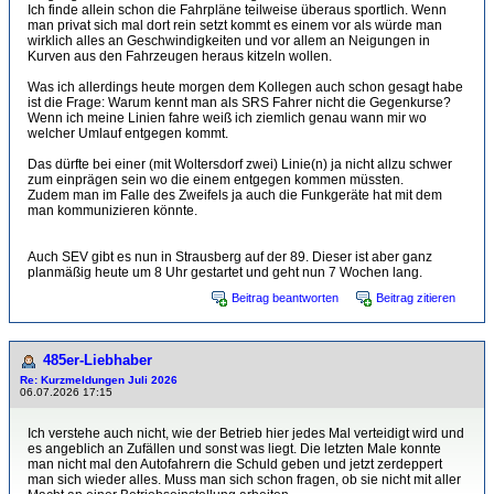
Ich finde allein schon die Fahrpläne teilweise überaus sportlich. Wenn
man privat sich mal dort rein setzt kommt es einem vor als würde man
wirklich alles an Geschwindigkeiten und vor allem an Neigungen in
Kurven aus den Fahrzeugen heraus kitzeln wollen.
Was ich allerdings heute morgen dem Kollegen auch schon gesagt habe
ist die Frage: Warum kennt man als SRS Fahrer nicht die Gegenkurse?
Wenn ich meine Linien fahre weiß ich ziemlich genau wann mir wo
welcher Umlauf entgegen kommt.
Das dürfte bei einer (mit Woltersdorf zwei) Linie(n) ja nicht allzu schwer
zum einprägen sein wo die einem entgegen kommen müssten.
Zudem man im Falle des Zweifels ja auch die Funkgeräte hat mit dem
man kommunizieren könnte.
Auch SEV gibt es nun in Strausberg auf der 89. Dieser ist aber ganz
planmäßig heute um 8 Uhr gestartet und geht nun 7 Wochen lang.
Beitrag beantworten
Beitrag zitieren
485er-Liebhaber
Re: Kurzmeldungen Juli 2026
06.07.2026 17:15
Ich verstehe auch nicht, wie der Betrieb hier jedes Mal verteidigt wird und
es angeblich an Zufällen und sonst was liegt. Die letzten Male konnte
man nicht mal den Autofahrern die Schuld geben und jetzt zerdeppert
man sich wieder alles. Muss man sich schon fragen, ob sie nicht mit aller