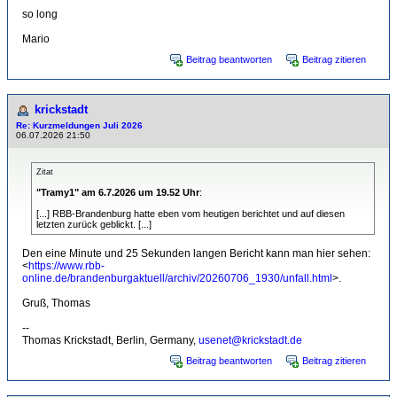
so long
Mario
Beitrag beantworten
Beitrag zitieren
krickstadt
Re: Kurzmeldungen Juli 2026
06.07.2026 21:50
Zitat
"Tramy1" am 6.7.2026 um 19.52 Uhr
:
[...] RBB-Brandenburg hatte eben vom heutigen berichtet und auf diesen
letzten zurück geblickt. [...]
Den eine Minute und 25 Sekunden langen Bericht kann man hier sehen:
<
https://www.rbb-
online.de/brandenburgaktuell/archiv/20260706_1930/unfall.html
>.
Gruß, Thomas
--
Thomas Krickstadt, Berlin, Germany,
usenet@krickstadt.de
Beitrag beantworten
Beitrag zitieren