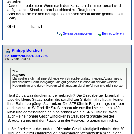
zu sehen.
Dagegen heute mehr. Wenn nach den Berichten da immer gerast wird,
auf gesamter Strecke, dann ist schlecht mit Reagieren.
Aber der letzte vor den heutigen, da müssen schon blinde gefahren sein.
Sorry
GLG.................Tramy1
Beitrag beantworten
Beitrag zitieren
Philipp Borchert
Re: Kurzmeldungen Juli 2026
06.07.2026 20:31
Zitat
ZugBus
Man sollte sich mal eine Scheibe von Strausberg abschneiden: Ausschließlich
beschrankte Bahnübergänge, die gut gelöste Situation an der Ausweiche
Hegermühle und durch Kurven wird langsam durchgefahren und nicht gerast.
Hast Du da was durcheinander gebracht? Die Strausberger Eisenbahn,
also die kleine Straßenbahn, die parallel zur S-Bahn fährt, hat an keinem
ihrer Bahnübergänge Schranken. Die STE fährt in Bögen langsam, aber
auch sonst - m.W. fährt die Straßenbahn nie ernsthaft schneller als 30
km/h und damit beinahe halb so schnell wie die SRS-Linie 88. Wozu
auch - eine höhere Geschwindigkeit in Strausberg brächte bei der
Streckenlänge und der Platzierung der Ausweiche genau gar nichts.
In Schöneiche ist das anders. Die hohe Geschwindigkeit erlaubt, den 20-
Minuten-Takt mit einigermaßen brauchbaren Wendezeiten mit nur vier