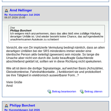
Arnd Hellinger
Re: Kurzmeldungen Juli 2026
06.07.2026 15:00
Zitat
Philipp Borchert
Ich weigere mich anzuerkennen, dass das alles bloß eine zufällige Häufung
derartiger Unfälle ist. Und wieder besteht keine Chance, das auf irgendwelche
unaufmerksamen Autoleute zu schieben!
Vorsicht, die von Dir implizierte Vermutung bedingt nämlich, dass an allen
derartigen Unfällen bei der SRS mindestens immer wieder eine
identische Person aktiv beteiligt (gewesen) sein müsste. So lange die
Ursache aber nicht von durch die Justiz beauftragte Gutachtende
abschließend geklärt ist, sollten wir in diese Richtung nicht spekulieren.
Wie alt ist denn die dortige Signalanlage, auf welcher Basis (Achszähler,
Gleisstromkreise, Fahrdrahtkontakte...) funktioniert sie und protokolliert
sie ihre Tätigkeit in elektronisch auswertbarer Form...?
Viele Grüße
Arnd
Beitrag beantworten
Beitrag zitieren
Philipp Borchert
Re: Kurzmeldungen Juli 2026