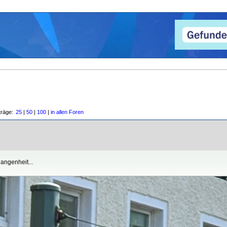
träge:
25
|
50
|
100
|
in allen Foren
angenheit...