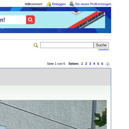
Willkommen!
Einloggen
Ein neues Profil erzeugen
* Werbung *
erweitert
Seite 1 von 6
Seiten:
1
2
3
4
5
6