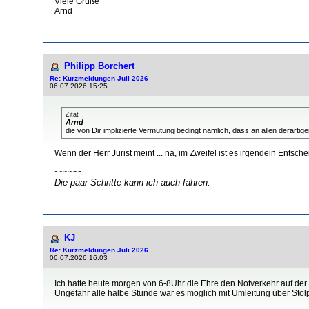
Viele Grüße
Arnd
Philipp Borchert
Re: Kurzmeldungen Juli 2026
06.07.2026 15:25
Zitat
Arnd
die von Dir implizierte Vermutung bedingt nämlich, dass an allen derarti
Wenn der Herr Jurist meint ... na, im Zweifel ist es irgendein Ents
~~~~~~
Die paar Schritte kann ich auch fahren.
KJ
Re: Kurzmeldungen Juli 2026
06.07.2026 16:03
Ich hatte heute morgen von 6-8Uhr die Ehre den Notverkehr auf der 
Ungefähr alle halbe Stunde war es möglich mit Umleitung über Stol