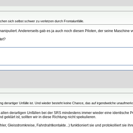
hen sich selbst schwer zu verletzen durch Frontalunfälle.
 manipuliert. Andererseits gab es ja auch noch diesen Piloten, der seine Maschine v
tet?
ung derartiger Unfälle ist. Und wieder besteht keine Chance, das auf irgendwelche unaufmer
n allen derartigen Unfällen bei der SRS mindestens immer wieder eine identische P
geklärt ist, sollten wir in diese Richtung nicht spekulieren.
er, Gleisstromkreise, Fahrdrahtkontakte...) funktioniert sie und protokolliert sie ihr