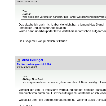
06.07.2026 14:25
Zitat
Bumsi
Wer sollte dort vorsätzlich handeln? Die Fahrer werden wohl kaum versuc
Das glaube ich auch nicht, aber vielleicht hat ja jemand das Signal
unmöglich und alles nur Spekulation.
Wurde denn überhaupt der letzte Vorfall dieser Art schon aufgearbei
Das Gegenteil von pünktlich ist kariert.
Arnd Hellinger
Re: Kurzmeldungen Juli 2026
06.07.2026 15:00
Zitat
Philipp Borchert
Ich weigere mich anzuerkennen, dass das alles bloß eine zufällige Häuf
Vorsicht, die von Dir implizierte Vermutung bedingt nämlich, dass a
aber nicht von durch die Justiz beauftragte Gutachtende abschließend 
Wie alt ist denn die dortige Signalanlage, auf welcher Basis (Achszähl