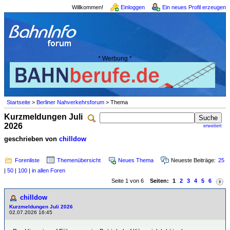
Willkommen!
Einloggen
Ein neues Profil erzeugen
* Werbung *
Startseite
>
Berliner Nahverkehrsforum
> Thema
Kurzmeldungen Juli
2026
erweitert
geschrieben von
chilldow
Forenliste
Themenübersicht
Neues Thema
Neueste Beiträge:
25
|
50
|
100
|
in allen Foren
Seite 1 von 6
Seiten:
1
2
3
4
5
6
chilldow
Kurzmeldungen Juli 2026
02.07.2026 16:45