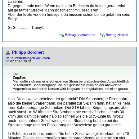
zu sehen.
Dagegen heute mehr. Wenn nach den Berichten da immer gerast wird,
auf gesamter Strecke, dann ist schlecht mit Reagieren.
Aber der letzte vor den heutigen, da müssen schon blinde gefahren sein.
Sorry
GLG.................Tramy1
Beitrag beantworten
Beitrag zitieren
Philipp Borchert
Re: Kurzmeldungen Juli 2026
06.07.2026 20:31
Zitat
ZugBus
Man sollte sich mal eine Scheibe von Strausberg abschneiden: Ausschließlich
beschrankte Bahnübergänge, die gut gelöste Situation an der Ausweiche
Hegermühle und durch Kurven wird langsam durchgefahren und nicht gerast.
Hast Du da was durcheinander gebracht? Die Strausberger Eisenbahn,
also die kleine Straßenbahn, die parallel zur S-Bahn fährt, hat an keinem
ihrer Bahnübergänge Schranken. Die STE fährt in Bögen langsam, aber
auch sonst - m.W. fährt die Straßenbahn nie ernsthaft schneller als 30
km/h und damit beinahe halb so schnell wie die SRS-Linie 88. Wozu
auch - eine höhere Geschwindigkeit in Strausberg brächte bei der
Streckenlänge und der Platzierung der Ausweiche genau gar nichts.
In Schöneiche ist das anders. Die hohe Geschwindigkeit erlaubt, den 20-
Minuten-Takt mit einigermaßen brauchbaren Wendezeiten mit nur vier