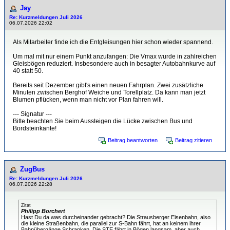
Jay
Re: Kurzmeldungen Juli 2026
06.07.2026 22:02
Als Mitarbeiter finde ich die Entgleisungen hier schon wieder spannend.
Um mal mit nur einem Punkt anzufangen: Die Vmax wurde in zahlreichen
Gleisbögen reduziert. Insbesondere auch in besagter Autobahnkurve auf
40 statt 50.
Bereits seit Dezember gibt's einen neuen Fahrplan. Zwei zusätzliche
Minuten zwischen Berghof Weiche und Torellplatz. Da kann man jetzt
Blumen pflücken, wenn man nicht vor Plan fahren will.
--- Signatur ---
Bitte beachten Sie beim Aussteigen die Lücke zwischen Bus und
Bordsteinkante!
Beitrag beantworten
Beitrag zitieren
ZugBus
Re: Kurzmeldungen Juli 2026
06.07.2026 22:28
Zitat
Philipp Borchert
Hast Du da was durcheinander gebracht? Die Strausberger Eisenbahn, also
die kleine Straßenbahn, die parallel zur S-Bahn fährt, hat an keinem ihrer
Bahnübergänge Schranken. Die STE fährt in Bögen langsam, aber auch