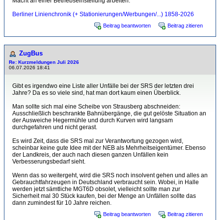
Macht an einer Betriebseinstellung arbeiten.
Berliner Linienchronik (+ Stationierungen/Werbungen/...) 1858-2026
Beitrag beantworten
Beitrag zitieren
ZugBus
Re: Kurzmeldungen Juli 2026
06.07.2026 18:41
Gibt es irgendwo eine Liste aller Unfälle bei der SRS der letzten drei
Jahre? Da es so viele sind, hat man dort kaum einen Überblick.
Man sollte sich mal eine Scheibe von Strausberg abschneiden:
Ausschließlich beschrankte Bahnübergänge, die gut gelöste Situation an
der Ausweiche Hegermühle und durch Kurven wird langsam
durchgefahren und nicht gerast.
Es wird Zeit, dass die SRS mal zur Verantwortung gezogen wird,
scheinbar keine gute Idee mit der NEB als Mehrheitseigentümer. Ebenso
der Landkreis, der auch nach diesen ganzen Unfällen kein
Verbesserungsbedarf sieht.
Wenn das so weitergeht, wird die SRS noch insolvent gehen und alles an
Gebrauchtfahrzeugen in Deutschland verbraucht sein. Wobei, in Halle
werden jetzt sämtliche MGT6D obsolet, vielleicht sollte man zur
Sicherheit mal 30 Stück kaufen, bei der Menge an Unfällen sollte das
dann zumindest für 10 Jahre reichen.
Beitrag beantworten
Beitrag zitieren