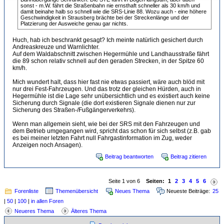
sonst - m.W. fährt die Straßenbahn nie ernsthaft schneller als 30 km/h und
damit beinahe halb so schnell wie die SRS-Linie 88. Wozu auch - eine höhere
Geschwindigkeit in Strausberg brächte bei der Streckenlänge und der
Platzierung der Ausweiche genau gar nichts.
Huch, hab ich beschrankt gesagt? Ich meinte natürlich gesichert durch
Andreaskreuze und Warnlichter.
Auf dem Waldabschnitt zwischen Hegermühle und Landhausstraße fährt
die 89 schon relativ schnell auf den geraden Strecken, in der Spitze 60
km/h.
Mich wundert halt, dass hier fast nie etwas passiert, wäre auch blöd mit
nur drei Fest-Fahrzeugen. Und das trotz der gleichen Hürden, auch in
Hegermühle ist die Lage sehr unübersichtlich und es existiert auch keine
Sicherung durch Signale (die dort existieren Signale dienen nur zur
Sicherung des Straßen-/Fußgängerverkehrs).
Wenn man allgemein sieht, wie bei der SRS mit den Fahrzeugen und
dem Betrieb umgegangen wird, spricht das schon für sich selbst (z.B. gab
es bei meiner letzten Fahrt null Fahrgastinformation im Zug, weder
Anzeigen noch Ansagen).
Beitrag beantworten
Beitrag zitieren
Seite 1 von 6
Seiten:
1
2
3
4
5
6
Forenliste
Themenübersicht
Neues Thema
Neueste Beiträge:
25
|
50
|
100
|
in allen Foren
Neueres Thema
Älteres Thema