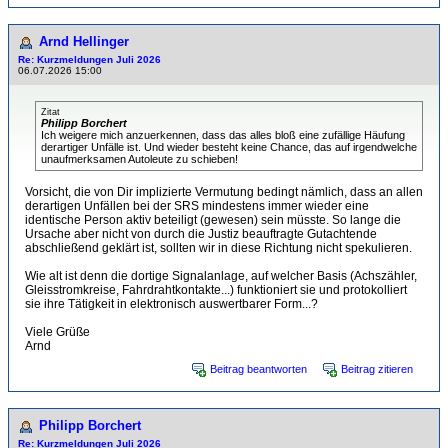
Arnd Hellinger
Re: Kurzmeldungen Juli 2026
06.07.2026 15:00
Zitat
Philipp Borchert
Ich weigere mich anzuerkennen, dass das alles bloß eine zufällige Häufung
derartiger Unfälle ist. Und wieder besteht keine Chance, das auf irgendwelche
unaufmerksamen Autoleute zu schieben!
Vorsicht, die von Dir implizierte Vermutung bedingt nämlich, dass an allen
derartigen Unfällen bei der SRS mindestens immer wieder eine
identische Person aktiv beteiligt (gewesen) sein müsste. So lange die
Ursache aber nicht von durch die Justiz beauftragte Gutachtende
abschließend geklärt ist, sollten wir in diese Richtung nicht spekulieren.
Wie alt ist denn die dortige Signalanlage, auf welcher Basis (Achszähler,
Gleisstromkreise, Fahrdrahtkontakte...) funktioniert sie und protokolliert
sie ihre Tätigkeit in elektronisch auswertbarer Form...?
Viele Grüße
Arnd
Beitrag beantworten
Beitrag zitieren
Philipp Borchert
Re: Kurzmeldungen Juli 2026