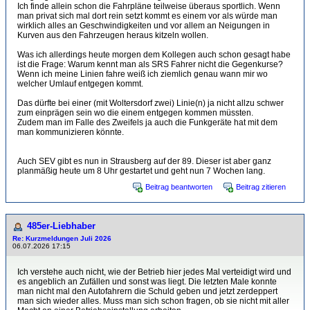
Ich finde allein schon die Fahrpläne teilweise überaus sportlich. Wenn
man privat sich mal dort rein setzt kommt es einem vor als würde man
wirklich alles an Geschwindigkeiten und vor allem an Neigungen in
Kurven aus den Fahrzeugen heraus kitzeln wollen.
Was ich allerdings heute morgen dem Kollegen auch schon gesagt habe
ist die Frage: Warum kennt man als SRS Fahrer nicht die Gegenkurse?
Wenn ich meine Linien fahre weiß ich ziemlich genau wann mir wo
welcher Umlauf entgegen kommt.
Das dürfte bei einer (mit Woltersdorf zwei) Linie(n) ja nicht allzu schwer
zum einprägen sein wo die einem entgegen kommen müssten.
Zudem man im Falle des Zweifels ja auch die Funkgeräte hat mit dem
man kommunizieren könnte.
Auch SEV gibt es nun in Strausberg auf der 89. Dieser ist aber ganz
planmäßig heute um 8 Uhr gestartet und geht nun 7 Wochen lang.
Beitrag beantworten
Beitrag zitieren
485er-Liebhaber
Re: Kurzmeldungen Juli 2026
06.07.2026 17:15
Ich verstehe auch nicht, wie der Betrieb hier jedes Mal verteidigt wird und
es angeblich an Zufällen und sonst was liegt. Die letzten Male konnte
man nicht mal den Autofahrern die Schuld geben und jetzt zerdeppert
man sich wieder alles. Muss man sich schon fragen, ob sie nicht mit aller