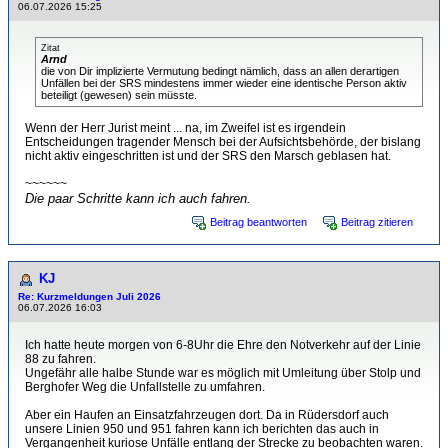
06.07.2026 15:25
Zitat
Arnd
die von Dir implizierte Vermutung bedingt nämlich, dass an allen derartigen
Unfällen bei der SRS mindestens immer wieder eine identische Person aktiv
beteiligt (gewesen) sein müsste.
Wenn der Herr Jurist meint ... na, im Zweifel ist es irgendein
Entscheidungen tragender Mensch bei der Aufsichtsbehörde, der bislang
nicht aktiv eingeschritten ist und der SRS den Marsch geblasen hat.
~~~~~~
Die paar Schritte kann ich auch fahren.
Beitrag beantworten
Beitrag zitieren
KJ
Re: Kurzmeldungen Juli 2026
06.07.2026 16:03
Ich hatte heute morgen von 6-8Uhr die Ehre den Notverkehr auf der Linie
88 zu fahren.
Ungefähr alle halbe Stunde war es möglich mit Umleitung über Stolp und
Berghofer Weg die Unfallstelle zu umfahren.
Aber ein Haufen an Einsatzfahrzeugen dort. Da in Rüdersdorf auch
unsere Linien 950 und 951 fahren kann ich berichten das auch in
Vergangenheit kuriose Unfälle entlang der Strecke zu beobachten waren.