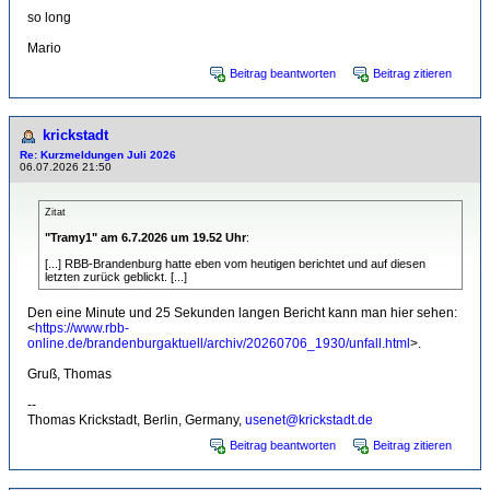
so long
Mario
Beitrag beantworten
Beitrag zitieren
krickstadt
Re: Kurzmeldungen Juli 2026
06.07.2026 21:50
Zitat
"Tramy1" am 6.7.2026 um 19.52 Uhr
:
[...] RBB-Brandenburg hatte eben vom heutigen berichtet und auf diesen
letzten zurück geblickt. [...]
Den eine Minute und 25 Sekunden langen Bericht kann man hier sehen:
<
https://www.rbb-
online.de/brandenburgaktuell/archiv/20260706_1930/unfall.html
>.
Gruß, Thomas
--
Thomas Krickstadt, Berlin, Germany,
usenet@krickstadt.de
Beitrag beantworten
Beitrag zitieren