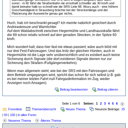
sonst - m.W. fährt die Straßenbahn nie ernsthaft schneller als 30 km/h und
damit beinahe halb so schnell wie die SRS-Linie 88. Wozu auch - eine höhere
Geschwindigkeit in Strausberg brächte bei der Streckenlänge und der
Platzierung der Ausweiche genau gar nichts.
Huch, hab ich beschrankt gesagt? Ich meinte natürlich gesichert durch
Andreaskreuze und Warnlichter.
Auf dem Waldabschnitt zwischen Hegermühle und Landhausstraße fährt
die 89 schon relativ schnell auf den geraden Strecken, in der Spitze 60
km/h.
Mich wundert halt, dass hier fast nie etwas passiert, wäre auch blöd mit
nur drei Fest-Fahrzeugen. Und das trotz der gleichen Hürden, auch in
Hegermühle ist die Lage sehr unübersichtlich und es existiert auch keine
Sicherung durch Signale (die dort existieren Signale dienen nur zur
Sicherung des Straßen-/Fußgängerverkehrs).
Wenn man allgemein sieht, wie bei der SRS mit den Fahrzeugen und
dem Betrieb umgegangen wird, spricht das schon für sich selbst (z.B. gab
es bei meiner letzten Fahrt null Fahrgastinformation im Zug, weder
Anzeigen noch Ansagen).
Beitrag beantworten
Beitrag zitieren
Seite 1 von 6
Seiten:
1
2
3
4
5
6
Forenliste
Themenübersicht
Neues Thema
Neueste Beiträge:
25
|
50
|
100
|
in allen Foren
Neueres Thema
Älteres Thema