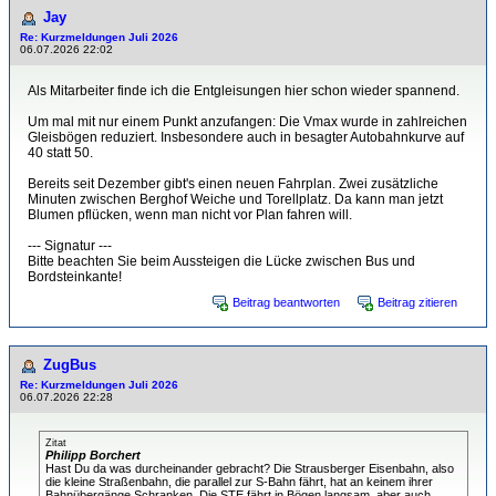
Jay
Re: Kurzmeldungen Juli 2026
06.07.2026 22:02
Als Mitarbeiter finde ich die Entgleisungen hier schon wieder spannend.
Um mal mit nur einem Punkt anzufangen: Die Vmax wurde in zahlreichen
Gleisbögen reduziert. Insbesondere auch in besagter Autobahnkurve auf
40 statt 50.
Bereits seit Dezember gibt's einen neuen Fahrplan. Zwei zusätzliche
Minuten zwischen Berghof Weiche und Torellplatz. Da kann man jetzt
Blumen pflücken, wenn man nicht vor Plan fahren will.
--- Signatur ---
Bitte beachten Sie beim Aussteigen die Lücke zwischen Bus und
Bordsteinkante!
Beitrag beantworten
Beitrag zitieren
ZugBus
Re: Kurzmeldungen Juli 2026
06.07.2026 22:28
Zitat
Philipp Borchert
Hast Du da was durcheinander gebracht? Die Strausberger Eisenbahn, also
die kleine Straßenbahn, die parallel zur S-Bahn fährt, hat an keinem ihrer
Bahnübergänge Schranken. Die STE fährt in Bögen langsam, aber auch