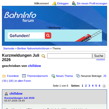
Willkommen!
Einloggen
Ein neues Profil erzeugen
* Werbung *
Startseite
>
Berliner Nahverkehrsforum
> Thema
Kurzmeldungen Juli
2026
erweitert
geschrieben von
chilldow
Forenliste
Themenübersicht
Neues Thema
Neueste Beiträge:
25
|
50
|
100
|
in allen Foren
Seite 1 von 6
Seiten:
1
2
3
4
5
6
chilldow
Kurzmeldungen Juli 2026
02.07.2026 16:45