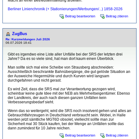
Macht an einer Betriebseinstellung arbeiten.
Berliner Linienchronik (+ Stationierungen/Werbungen/...) 1858-2026
Beitrag beantworten
Beitrag zitieren
ZugBus
Re: Kurzmeldungen Juli 2026
06.07.2026 18:41
Gibt es irgendwo eine Liste aller Unfälle bei der SRS der letzten drei
Jahre? Da es so viele sind, hat man dort kaum einen Überblick.
Man sollte sich mal eine Scheibe von Strausberg abschneiden:
Ausschließlich beschrankte Bahnübergänge, die gut gelöste Situation an
der Ausweiche Hegermühle und durch Kurven wird langsam
durchgefahren und nicht gerast.
Es wird Zeit, dass die SRS mal zur Verantwortung gezogen wird,
scheinbar keine gute Idee mit der NEB als Mehrheitseigentümer. Ebenso
der Landkreis, der auch nach diesen ganzen Unfällen kein
Verbesserungsbedarf sieht.
Wenn das so weitergeht, wird die SRS noch insolvent gehen und alles an
Gebrauchtfahrzeugen in Deutschland verbraucht sein. Wobei, in Halle
werden jetzt sämtliche MGT6D obsolet, vielleicht sollte man zur
Sicherheit mal 30 Stück kaufen, bei der Menge an Unfällen sollte das
dann zumindest für 10 Jahre reichen.
Beitrag beantworten
Beitrag zitieren