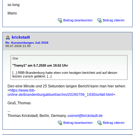
so long
Mario
Beitrag beantworten
Beitrag zitieren
krickstadt
Re: Kurzmeldungen Juli 2026
06.07.2026 21:50
Zitat
"Tramy1" am 6.7.2026 um 19.52 Uhr
:
[...] RBB-Brandenburg hatte eben vom heutigen berichtet und auf diesen
letzten zurück geblickt. [...]
Den eine Minute und 25 Sekunden langen Bericht kann man hier sehen:
<
https://www.rbb-
online.de/brandenburgaktuell/archiv/20260706_1930/unfall.html
>.
Gruß, Thomas
--
Thomas Krickstadt, Berlin, Germany,
usenet@krickstadt.de
Beitrag beantworten
Beitrag zitieren