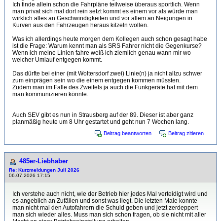
Ich finde allein schon die Fahrpläne teilweise überaus sportlich. Wenn
man privat sich mal dort rein setzt kommt es einem vor als würde man
wirklich alles an Geschwindigkeiten und vor allem an Neigungen in
Kurven aus den Fahrzeugen heraus kitzeln wollen.
Was ich allerdings heute morgen dem Kollegen auch schon gesagt habe
ist die Frage: Warum kennt man als SRS Fahrer nicht die Gegenkurse?
Wenn ich meine Linien fahre weiß ich ziemlich genau wann mir wo
welcher Umlauf entgegen kommt.
Das dürfte bei einer (mit Woltersdorf zwei) Linie(n) ja nicht allzu schwer
zum einprägen sein wo die einem entgegen kommen müssten.
Zudem man im Falle des Zweifels ja auch die Funkgeräte hat mit dem
man kommunizieren könnte.
Auch SEV gibt es nun in Strausberg auf der 89. Dieser ist aber ganz
planmäßig heute um 8 Uhr gestartet und geht nun 7 Wochen lang.
Beitrag beantworten
Beitrag zitieren
485er-Liebhaber
Re: Kurzmeldungen Juli 2026
06.07.2026 17:15
Ich verstehe auch nicht, wie der Betrieb hier jedes Mal verteidigt wird und
es angeblich an Zufällen und sonst was liegt. Die letzten Male konnte
man nicht mal den Autofahrern die Schuld geben und jetzt zerdeppert
man sich wieder alles. Muss man sich schon fragen, ob sie nicht mit aller