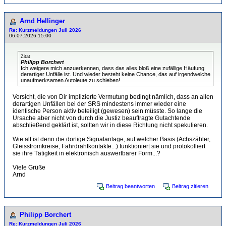
Arnd Hellinger
Re: Kurzmeldungen Juli 2026
06.07.2026 15:00
Zitat
Philipp Borchert
Ich weigere mich anzuerkennen, dass das alles bloß eine zufällige Häufung
derartiger Unfälle ist. Und wieder besteht keine Chance, das auf irgendwelche
unaufmerksamen Autoleute zu schieben!
Vorsicht, die von Dir implizierte Vermutung bedingt nämlich, dass an allen
derartigen Unfällen bei der SRS mindestens immer wieder eine
identische Person aktiv beteiligt (gewesen) sein müsste. So lange die
Ursache aber nicht von durch die Justiz beauftragte Gutachtende
abschließend geklärt ist, sollten wir in diese Richtung nicht spekulieren.
Wie alt ist denn die dortige Signalanlage, auf welcher Basis (Achszähler,
Gleisstromkreise, Fahrdrahtkontakte...) funktioniert sie und protokolliert
sie ihre Tätigkeit in elektronisch auswertbarer Form...?
Viele Grüße
Arnd
Beitrag beantworten
Beitrag zitieren
Philipp Borchert
Re: Kurzmeldungen Juli 2026