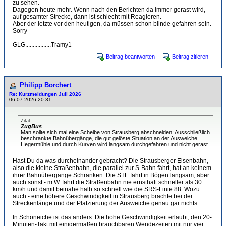
zu sehen.
Dagegen heute mehr. Wenn nach den Berichten da immer gerast wird,
auf gesamter Strecke, dann ist schlecht mit Reagieren.
Aber der letzte vor den heutigen, da müssen schon blinde gefahren sein.
Sorry
GLG.................Tramy1
Beitrag beantworten
Beitrag zitieren
Philipp Borchert
Re: Kurzmeldungen Juli 2026
06.07.2026 20:31
Zitat
ZugBus
Man sollte sich mal eine Scheibe von Strausberg abschneiden: Ausschließlich
beschrankte Bahnübergänge, die gut gelöste Situation an der Ausweiche
Hegermühle und durch Kurven wird langsam durchgefahren und nicht gerast.
Hast Du da was durcheinander gebracht? Die Strausberger Eisenbahn,
also die kleine Straßenbahn, die parallel zur S-Bahn fährt, hat an keinem
ihrer Bahnübergänge Schranken. Die STE fährt in Bögen langsam, aber
auch sonst - m.W. fährt die Straßenbahn nie ernsthaft schneller als 30
km/h und damit beinahe halb so schnell wie die SRS-Linie 88. Wozu
auch - eine höhere Geschwindigkeit in Strausberg brächte bei der
Streckenlänge und der Platzierung der Ausweiche genau gar nichts.
In Schöneiche ist das anders. Die hohe Geschwindigkeit erlaubt, den 20-
Minuten-Takt mit einigermaßen brauchbaren Wendezeiten mit nur vier