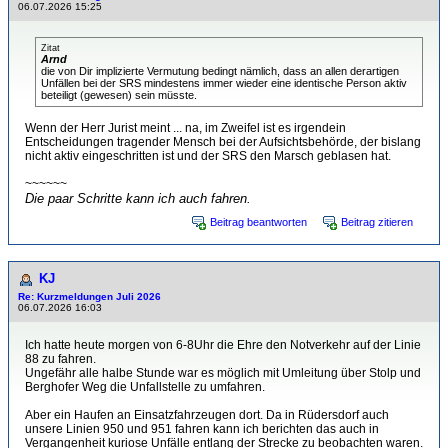
06.07.2026 15:25
Zitat
Arnd
die von Dir implizierte Vermutung bedingt nämlich, dass an allen derartigen
Unfällen bei der SRS mindestens immer wieder eine identische Person aktiv
beteiligt (gewesen) sein müsste.
Wenn der Herr Jurist meint ... na, im Zweifel ist es irgendein
Entscheidungen tragender Mensch bei der Aufsichtsbehörde, der bislang
nicht aktiv eingeschritten ist und der SRS den Marsch geblasen hat.
~~~~~~
Die paar Schritte kann ich auch fahren.
Beitrag beantworten
Beitrag zitieren
KJ
Re: Kurzmeldungen Juli 2026
06.07.2026 16:03
Ich hatte heute morgen von 6-8Uhr die Ehre den Notverkehr auf der Linie
88 zu fahren.
Ungefähr alle halbe Stunde war es möglich mit Umleitung über Stolp und
Berghofer Weg die Unfallstelle zu umfahren.
Aber ein Haufen an Einsatzfahrzeugen dort. Da in Rüdersdorf auch
unsere Linien 950 und 951 fahren kann ich berichten das auch in
Vergangenheit kuriose Unfälle entlang der Strecke zu beobachten waren.