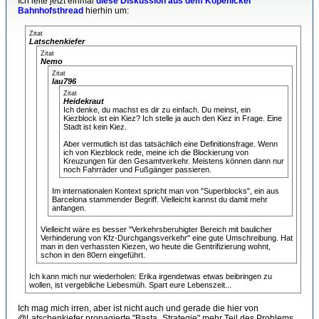
Ich leite jetzt einmal
diese Diskussion aus dem Köpenicker
Bahnhofsthread
hierhin um:
Zitat
Latschenkiefer
Zitat
Nemo
Zitat
lau796
Zitat
Heidekraut
Ich denke, du machst es dir zu einfach. Du meinst, ein
Kiezblock ist ein Kiez? Ich stelle ja auch den Kiez in Frage. Eine
Stadt ist kein Kiez.
Aber vermutlich ist das tatsächlich eine Definitionsfrage. Wenn
ich von Kiezblock rede, meine ich die Blockierung von
Kreuzungen für den Gesamtverkehr. Meistens können dann nur
noch Fahrräder und Fußgänger passieren.
Im internationalen Kontext spricht man von "Superblocks", ein aus
Barcelona stammender Begriff. Vielleicht kannst du damit mehr
anfangen.
Vielleicht wäre es besser "Verkehrsberuhigter Bereich mit baulicher
Verhinderung von Kfz-Durchgangsverkehr" eine gute Umschreibung. Hat
man in den verhassten Kiezen, wo heute die Gentrifizierung wohnt,
schon in den 80ern eingeführt.
Ich kann mich nur wiederholen: Erika irgendetwas etwas beibringen zu
wollen, ist vergebliche Liebesmüh. Spart eure Lebenszeit...
Ich mag mich irren, aber ist nicht auch und gerade die hier von
@Latschenkiefer propagierte "Basta_Strategie" mehr Teil des Problems