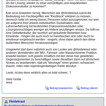
als der Lösung, wieder zu einer vernünftigen und respektvollen
Diskussionskultur zu kommen?
Klar ist es bisweilen nervig, Menschen wie @Heidekraut zuerst die
Bedeutung von Fachbegriffen wie "Kiezblock" erklären zu müssen,
dennoch halte ich wenig davon, Personen sofort auszugrenzen, nur weil
sie aufgrund ihrer jeweils individuellen Sozialisation oder
Lebenserfahrung mit bestimmten Diskussionsverläufen oder
Lösungsvorschlägen weniger als Andere anzufangen wissen. Da hilft nur
eine Debattenkultur, die sachlich auf geäußerte Bedenken bzw.
Einwände - mögen die auch noch so hanebüchen sein oder noch so
emotional vorgebracht werden - eingeht, ohne dabei gleich den diese
äußernden Menschen herabzuwürdigen.
Umgekehrt darf dann natürlich auch von Leuten wie @Heidekraut oder
anderen Vertretenden der MIV-, Fahrrad- oder Wasauchimmer-Fraktion
erwartet werden, sich jeweils inhaltlich mit den ihnen hier gelieferten
Gegenargumenten zu beschäftigen sowie dieselben dann auf ähnlichem
Niveau zu beantworten, statt als "Ideologie" einer grünen, schwarzen,
blauen, roten oder regenbogenfarbigen Partei abzutun.
Leute, ist das denn wirklich alles so total schwer...?
Viele Grüße
Arnd
Beitrag beantworten
Beitrag zitieren
Heidekraut
Re: Fachlicher Diskurs zu Verkehrsthemen in diesem Forum