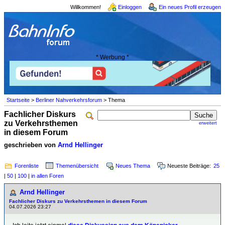
Willkommen!
Einloggen
Ein neues Profil erzeugen
* Werbung *
Startseite
>
Berliner Nahverkehrsforum
> Thema
Fachlicher Diskurs
zu Verkehrsthemen
erweitert
in diesem Forum
geschrieben von
Arnd Hellinger
Forenliste
Themenübersicht
Neues Thema
Neueste Beiträge:
25
|
50
|
100
|
in allen Foren
Arnd Hellinger
Fachlicher Diskurs zu Verkehrsthemen in diesem Forum
04.07.2026 23:27