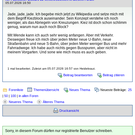
05.07.2026 16:50
Jade, jade, jade. Ich begebe mich jetzt zu Wikipedia und setze mich mit
dem Begriff Kiezblock auseinander. Sein Konzept verstehe ich noch
weniger, als das Abriegeln von Kreuzungen. Kiez ist doch schon schlimm
genug, warum nun auch noch Block?
Mit Wende kann ich auch sehr wenig anfangen. Aber mit Verkehr.
Deswegen freue ich mich über jeden Meter neue U-Bahn, neue
Straßenbahn und neue S-Bahn, über jeden Meter weniger Bus und mehr
Fahrradwege. Ich habe auch nichts gegen Busspuren, aber nicht in
meinem Vorgarten. Und sone wie mich muss es auch geben.
1 mal bearbeitet. Zuletzt am 05.07.2026 16:57 von Heidekraut.
Beitrag beantworten
Beitrag zitieren
Forenliste
Themenübersicht
Neues Thema
Neueste Beiträge:
25
|
50
|
100
|
in allen Foren
Neueres Thema
Älteres Thema
Druckansicht
Sorry, in diesem Forum dürfen nur registrierte Benutzer schreiben.