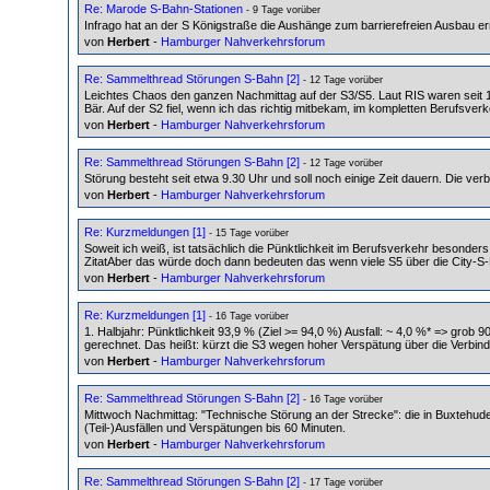
Re: Marode S-Bahn-Stationen
- 9 Tage vorüber
Infrago hat an der S Königstraße die Aushänge zum barrierefreien Ausbau 
von
Herbert
-
Hamburger Nahverkehrsforum
Re: Sammelthread Störungen S-Bahn [2]
- 12 Tage vorüber
Leichtes Chaos den ganzen Nachmittag auf der S3/S5. Laut RIS waren seit 1
Bär. Auf der S2 fiel, wenn ich das richtig mitbekam, im kompletten Berufsver
von
Herbert
-
Hamburger Nahverkehrsforum
Re: Sammelthread Störungen S-Bahn [2]
- 12 Tage vorüber
Störung besteht seit etwa 9.30 Uhr und soll noch einige Zeit dauern. Die ve
von
Herbert
-
Hamburger Nahverkehrsforum
Re: Kurzmeldungen [1]
- 15 Tage vorüber
Soweit ich weiß, ist tatsächlich die Pünktlichkeit im Berufsverkehr besonde
ZitatAber das würde doch dann bedeuten das wenn viele S5 über die City-S-
von
Herbert
-
Hamburger Nahverkehrsforum
Re: Kurzmeldungen [1]
- 16 Tage vorüber
1. Halbjahr: Pünktlichkeit 93,9 % (Ziel >= 94,0 %) Ausfall: ~ 4,0 %* => grob
gerechnet. Das heißt: kürzt die S3 wegen hoher Verspätung über die Verbin
von
Herbert
-
Hamburger Nahverkehrsforum
Re: Sammelthread Störungen S-Bahn [2]
- 16 Tage vorüber
Mittwoch Nachmittag: "Technische Störung an der Strecke": die in Buxtehud
(Teil-)Ausfällen und Verspätungen bis 60 Minuten.
von
Herbert
-
Hamburger Nahverkehrsforum
Re: Sammelthread Störungen S-Bahn [2]
- 17 Tage vorüber