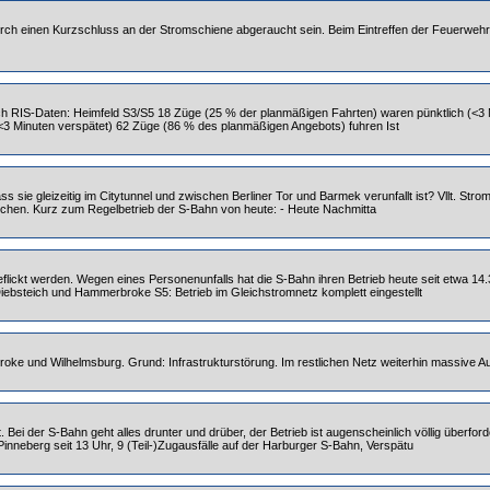
urch einen Kurzschluss an der Stromschiene abgeraucht sein. Beim Eintreffen der Feuerwehr 
ch RIS-Daten: Heimfeld S3/S5 18 Züge (25 % der planmäßigen Fahrten) waren pünktlich (<3
<3 Minuten verspätet) 62 Züge (86 % des planmäßigen Angebots) fuhren Ist
ss sie gleizeitig im Citytunnel und zwischen Berliner Tor und Barmek verunfallt ist? Vllt. S
brochen. Kurz zum Regelbetrieb der S-Bahn von heute: - Heute Nachmitta
 geflickt werden. Wegen eines Personenunfalls hat die S-Bahn ihren Betrieb heute seit etwa 14
iebsteich und Hammerbroke S5: Betrieb im Gleichstromnetz komplett eingestellt
ke und Wilhelmsburg. Grund: Infrastrukturstörung. Im restlichen Netz weiterhin massive Au
 Bei der S-Bahn geht alles drunter und drüber, der Betrieb ist augenscheinlich völlig überf
e-Pinneberg seit 13 Uhr, 9 (Teil-)Zugausfälle auf der Harburger S-Bahn, Verspätu