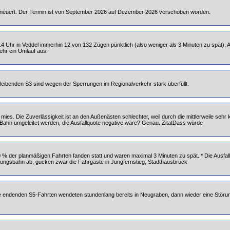
erneuert. Der Termin ist von September 2026 auf Dezember 2026 verschoben worden.
4 Uhr in Veddel immerhin 12 von 132 Zügen pünktlich (also weniger als 3 Minuten zu spät). 
kehr ein Umlauf aus.
rbleibenden S3 sind wegen der Sperrungen im Regionalverkehr stark überfüllt.
rs mies. Die Zuverlässigkeit ist an den Außenästen schlechter, weil durch die mittlerweile 
Bahn umgeleitet werden, die Ausfallquote negative wäre? Genau. ZitatDass würde
 90 % der planmäßigen Fahrten fanden statt und waren maximal 3 Minuten zu spät. * Die Ausfal
dungsbahn ab, gucken zwar die Fahrgäste in Jungfernstieg, Stadthausbrück
e endenden S5-Fahrten wendeten stundenlang bereits in Neugraben, dann wieder eine Störun