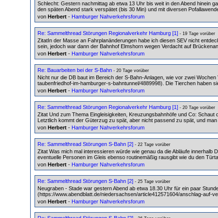
Schlecht: Gestern nachmittag ab etwa 13 Uhr bis weit in den Abend hinein ga
den späten Abend stark verspätet (bis 30 Min) und mit diversen Pofallawend
von
Herbert
-
Hamburger Nahverkehrsforum
Re: Sammelthread Störungen Regionalverkehr Hamburg [1]
- 19 Tage vorüber
ZitatIn der Masse an Fahrplanänderungen habe ich diesen SEV nicht entdecke
sein, jedoch war dann der Bahnhof Elmshorn wegen Verdacht auf Brückenanfa
von
Herbert
-
Hamburger Nahverkehrsforum
Re: Bauarbeiten bei der S-Bahn
- 20 Tage vorüber
Nicht nur die DB baut im Bereich der S-Bahn-Anlagen, wie vor zwei Wochen V
taubenfriedhof-im-hamburger-s-bahntunnel/4889998). Die Tierchen haben sic
von
Herbert
-
Hamburger Nahverkehrsforum
Re: Sammelthread Störungen Regionalverkehr Hamburg [1]
- 20 Tage vorüber
Zitat Und zum Thema Eingleisigkeiten, Kreuzungsbahnhöfe und Co: Schaut doch 
Letztlich kommt der Güterzug zu spät, aber nicht passend zu spät, und man 
von
Herbert
-
Hamburger Nahverkehrsforum
Re: Sammelthread Störungen S-Bahn [2]
- 22 Tage vorüber
Zitat Was mich mal interessieren würde wie genau da die Abläufe innerhalb 
eventuelle Personen im Gleis ebenso routinemäßig rausgibt wie du den Türta
von
Herbert
-
Hamburger Nahverkehrsforum
Re: Sammelthread Störungen S-Bahn [2]
- 25 Tage vorüber
Neugraben - Stade war gestern Abend ab etwa 18.30 Uhr für ein paar Stunden i
(https://www.abendblatt.de/niedersachsen/article412571604/anschlag-auf-ve
von
Herbert
-
Hamburger Nahverkehrsforum
Re: Sammelthread Störungen S-Bahn [2]