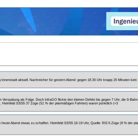
 Innenstadt aktuell. Nachreicher für gestern Abend: gegen 18.30 Uhr knapp 25 Minuten kein 
n Verspätung als Folge. Doch InfraGO flickte den kleinen Defekt bis gegen 7 Uhr, die S-Bahn
t. Heimfeld S3/S5 37 Züge (51 % der planmäßigen Fahrten) waren pünktlich (<3
heute Abend etwas zu schaffen. Heimfeld S3/S5 16-19 Uhr, Quelle: RIS 6 Züge (8 % der pl