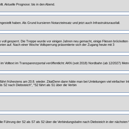
llt. Aktuelle Prognose: bis in den Abend.
ngestellt haben. Als Grund kursieren Notarzteinsatz und jetzt auch Infrastrukturausfall.
e voll gesperrt. Die Treppe wurde vor einigen Jahren neu gemacht, einige Fliesen bröckelte
rien auf. Nach einer Woche Vollsperrung präsentierte sich der Zugang heute mit 3
m Volltext im Transparenzportal veröffentlicht: AKN (seit 2018) Nordbahn (ab 12/2027) Metr
fährt frühestens am 20.8. wieder. ZitatDenn dann hätte man bei Umleitungen viel einfacher In
ls S2 nach Diebsteich", "S2 fährt als S1 über die Verbin
s die Führung der S2 als S7 als S2 über die Verbindungsbahn nach Diebsteich in der nächsten