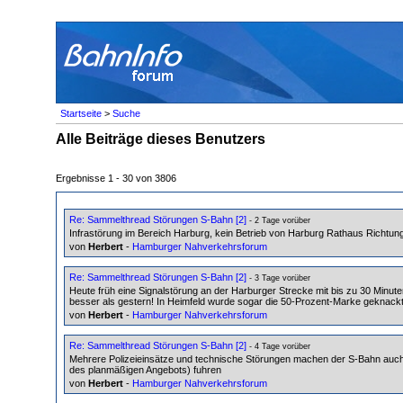
Startseite
>
Suche
Alle Beiträge dieses Benutzers
Ergebnisse 1 - 30 von 3806
Re: Sammelthread Störungen S-Bahn [2]
- 2 Tage vorüber
Infrastörung im Bereich Harburg, kein Betrieb von Harburg Rathaus Richtung
von
Herbert
-
Hamburger Nahverkehrsforum
Re: Sammelthread Störungen S-Bahn [2]
- 3 Tage vorüber
Heute früh eine Signalstörung an der Harburger Strecke mit bis zu 30 Minute
besser als gestern! In Heimfeld wurde sogar die 50-Prozent-Marke geknack
von
Herbert
-
Hamburger Nahverkehrsforum
Re: Sammelthread Störungen S-Bahn [2]
- 4 Tage vorüber
Mehrere Polizeieinsätze und technische Störungen machen der S-Bahn auch 
des planmäßigen Angebots) fuhren
von
Herbert
-
Hamburger Nahverkehrsforum