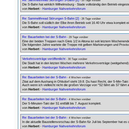
- 26 Tage vorüber
Die S-Bahn hat wirklich Wilhelmsburg - Stade vollständig den Betrieb eingeste
von
Herbert
-
Hamburger Nahverkehrsforum
Re: Sammelthread Störungen S-Bahn [2]
- 26 Tage vorüber
Die S-Bahn soll südlich der Elbe ihren Betrieb seit 16.40 Uhr etwa komplett ei
von
Herbert
-
Hamburger Nahverkehrsforum
Re: Bauarbeiten bei der S-Bahn
- 29 Tage vorüber
Eine der beiden Treppen nach Gleis 1/2 in Altona ist seit letztem Wochenend
Die folgenden Jahre wartete die Treppe mit gelben Markierungen und Proviso
von
Herbert
-
Hamburger Nahverkehrsforum
Verkehrsverträge veröffentlicht
- 30 Tage vorüber
Die Stadt hat in den letzten Wochen mehrere Verkehrsverträge (weitgehend) i
von
Herbert
-
Hamburger Nahverkehrsforum
Re: Bauarbeiten bei der S-Bahn
- 4 Wochen vorüber
Zitat auf dem Aushang in Ohlsdorf steht 19.8. Du hast Recht, der 5-Min-Takt 
Auch wenn ich vielleicht nicht die großen Vorzüge von "S2 fährt als S7 fährt a
von
Herbert
-
Hamburger Nahverkehrsforum
Re: Bauarbeiten bei der S-Bahn
- 4 Wochen vorüber
Der 5-Minuten-Takt der S1 entfällt bis 7. August komplett.
von
Herbert
-
Hamburger Nahverkehrsforum
Re: Bauarbeiten bei der S-Bahn
- 4 Wochen vorüber
In die aktuelle Baustellenvorschau der S-Bahn für Juli bis September hat e
von
Herbert
-
Hamburger Nahverkehrsforum