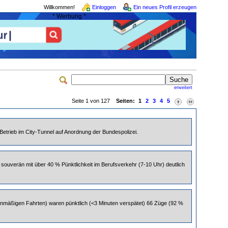
Willkommen!
Einloggen
Ein neues Profil erzeugen
* Werbung *
erweitert
Seite 1 von 127
Seiten:
1
2
3
4
5
Betrieb im City-Tunnel auf Anordnung der Bundespolizei.
 souverän mit über 40 % Pünktlichkeit im Berufsverkehr (7-10 Uhr) deutlich
anmäßigen Fahrten) waren pünktlich (<3 Minuten verspätet) 66 Züge (92 %