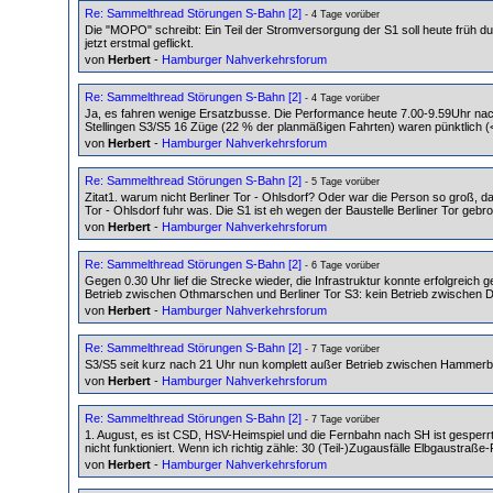
Re: Sammelthread Störungen S-Bahn [2]
- 4 Tage vorüber
Die "MOPO" schreibt: Ein Teil der Stromversorgung der S1 soll heute früh d
jetzt erstmal geflickt.
von
Herbert
-
Hamburger Nahverkehrsforum
Re: Sammelthread Störungen S-Bahn [2]
- 4 Tage vorüber
Ja, es fahren wenige Ersatzbusse. Die Performance heute 7.00-9.59Uhr na
Stellingen S3/S5 16 Züge (22 % der planmäßigen Fahrten) waren pünktlich (
von
Herbert
-
Hamburger Nahverkehrsforum
Re: Sammelthread Störungen S-Bahn [2]
- 5 Tage vorüber
Zitat1. warum nicht Berliner Tor - Ohlsdorf? Oder war die Person so groß, da
Tor - Ohlsdorf fuhr was. Die S1 ist eh wegen der Baustelle Berliner Tor ge
von
Herbert
-
Hamburger Nahverkehrsforum
Re: Sammelthread Störungen S-Bahn [2]
- 6 Tage vorüber
Gegen 0.30 Uhr lief die Strecke wieder, die Infrastruktur konnte erfolgreich
Betrieb zwischen Othmarschen und Berliner Tor S3: kein Betrieb zwischen D
von
Herbert
-
Hamburger Nahverkehrsforum
Re: Sammelthread Störungen S-Bahn [2]
- 7 Tage vorüber
S3/S5 seit kurz nach 21 Uhr nun komplett außer Betrieb zwischen Hammerbro
von
Herbert
-
Hamburger Nahverkehrsforum
Re: Sammelthread Störungen S-Bahn [2]
- 7 Tage vorüber
1. August, es ist CSD, HSV-Heimspiel und die Fernbahn nach SH ist gesperrt.
nicht funktioniert. Wenn ich richtig zähle: 30 (Teil-)Zugausfälle Elbgaustraß
von
Herbert
-
Hamburger Nahverkehrsforum