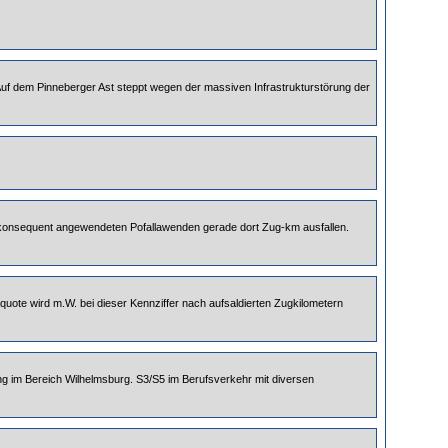
Auf dem Pinneberger Ast steppt wegen der massiven Infrastrukturstörung der
sehr konsequent angewendeten Pofallawenden gerade dort Zug-km ausfallen.
lquote wird m.W. bei dieser Kennziffer nach aufsaldierten Zugkilometern
g im Bereich Wilhelmsburg. S3/S5 im Berufsverkehr mit diversen