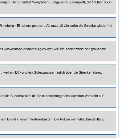
ngen. Die S5 entfiel Neugraben - Elbgaustraße komplett, die S3 fuhr bis in
neberg - Elmshorn gesperrt. Ab etwa 10 Uhr sollte die Strecke wieder frei
(https://www.mopo.de/hamburg/es-war-wie-ein-schlachtfeld-der-grausame-
, weil ein EC- und ein Güterzugpaar täglich über die Strecke fahren.
ass die Bundespolizei die Sperranordnung beim kleinsten Verdacht auf
nem Brand in einem Verteilerkasten. Die Polizei vermutet Brandstiftung