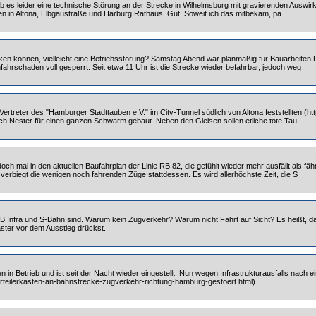
b es leider eine technische Störung an der Strecke in Wilhelmsburg mit gravierenden Auswirku
en in Altona, Elbgaustraße und Harburg Rathaus. Gut: Soweit ich das mitbekam, pa
n können, vielleicht eine Betriebsstörung? Samstag Abend war planmäßig für Bauarbeiten Pin
hrschaden voll gesperrt. Seit etwa 11 Uhr ist die Strecke wieder befahrbar, jedoch weg
ertreter des "Hamburger Stadttauben e.V." im City-Tunnel südlich von Altona feststellten 
h Nester für einen ganzen Schwarm gebaut. Neben den Gleisen sollen etliche tote Tau
mal in den aktuellen Baufahrplan der Linie RB 82, die gefühlt wieder mehr ausfällt als fährt
verbiegt die wenigen noch fahrenden Züge stattdessen. Es wird allerhöchste Zeit, die S
DB Infra und S-Bahn sind. Warum kein Zugverkehr? Warum nicht Fahrt auf Sicht? Es heißt, d
ster vor dem Ausstieg drückst.
n Betrieb und ist seit der Nacht wieder eingestellt. Nun wegen Infrastrukturausfalls nach ei
rteilerkasten-an-bahnstrecke-zugverkehr-richtung-hamburg-gestoert.html).