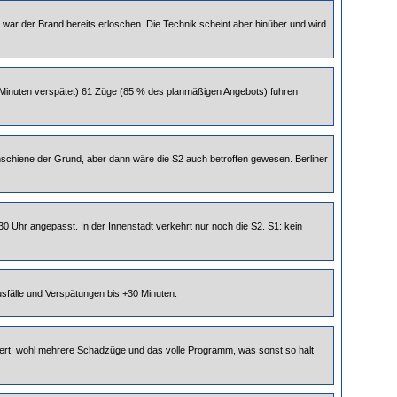
war der Brand bereits erloschen. Die Technik scheint aber hinüber und wird
 Minuten verspätet) 61 Züge (85 % des planmäßigen Angebots) fuhren
tromschiene der Grund, aber dann wäre die S2 auch betroffen gewesen. Berliner
.30 Uhr angepasst. In der Innenstadt verkehrt nur noch die S2. S1: kein
sfälle und Verspätungen bis +30 Minuten.
ordert: wohl mehrere Schadzüge und das volle Programm, was sonst so halt