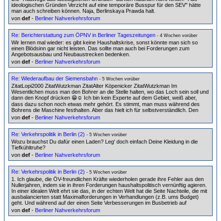
ideologischen Gründen Verzicht auf eine temporäre Busspur für den SEV" hätte
man auch schreiben können. Naja, Berlinskaya Prawda halt.
von
def
-
Berliner Nahverkehrsforum
Re: Berichterstattung zum ÖPNV in Berliner Tageszeitungen
- 4 Wochen vorüber
Wir lernen mal wieder: es gibt keine Haushaltskrise, sonst könnte man sich so
einen Blödsinn gar nicht leisten. Das sollte man auch bei Forderungen zum
Angebotsausbau und Neubaustrecken bedenken.
von
def
-
Berliner Nahverkehrsforum
Re: Wiederaufbau der Siemensbahn
- 5 Wochen vorüber
ZitatLopi2000 ZitatWutzkman ZitatAlter Köpenicker ZitatWutzkman Im
Wesentlichen muss man den Bohrer an die Stelle halten, wo das Loch sein soll und
dann den Knopf drücken 😁☺️ Ich bin kein Experte auf dem Gebiet, weiß aber,
dass dazu schon noch etwas mehr gehört. Es stimmt, man muss während des
Bohrens die Maschine festhalten. Aber das hielt ich für selbstverständlich. Den
von
def
-
Berliner Nahverkehrsforum
Re: Verkehrspolitik in Berlin (2)
- 5 Wochen vorüber
Wozu brauchst Du dafür einen Laden? Leg' doch einfach Deine Kleidung in die
Tiefkühltruhe?
von
def
-
Berliner Nahverkehrsforum
Re: Verkehrspolitik in Berlin (2)
- 5 Wochen vorüber
1. Ich glaube, die ÖV-freundlichen Kräfte wiederholen gerade ihre Fehler aus den
Nullerjahren, indem sie in ihren Forderungen haushaltspolitisch vernünftig agieren.
In einer idealen Welt ehrt sie das, in der echten Welt hat die Seite Nachteile, die mit
ausbalancierten statt Maximalforderungen in Verhandlungen (z.B. ums Budget)
geht. Und während auf der einen Seite Verbesserungen im Busbetrieb auf
von
def
-
Berliner Nahverkehrsforum