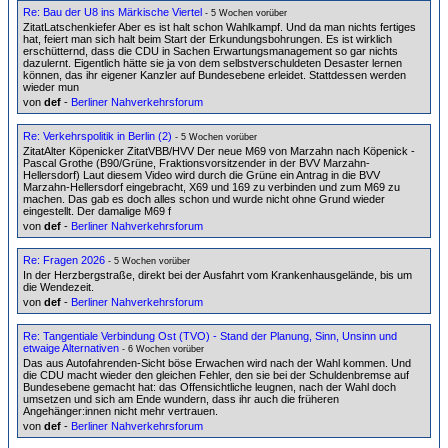
Re: Bau der U8 ins Märkische Viertel
- 5 Wochen vorüber
ZitatLatschenkiefer Aber es ist halt schon Wahlkampf. Und da man nichts fertiges
hat, feiert man sich halt beim Start der Erkundungsbohrungen. Es ist wirklich
erschütternd, dass die CDU in Sachen Erwartungsmanagement so gar nichts
dazulernt. Eigentlich hätte sie ja von dem selbstverschuldeten Desaster lernen
können, das ihr eigener Kanzler auf Bundesebene erleidet. Stattdessen werden
wieder mun
von
def
-
Berliner Nahverkehrsforum
Re: Verkehrspolitik in Berlin (2)
- 5 Wochen vorüber
ZitatAlter Köpenicker ZitatVBB/HVV Der neue M69 von Marzahn nach Köpenick -
Pascal Grothe (B90/Grüne, Fraktionsvorsitzender in der BVV Marzahn-
Hellersdorf) Laut diesem Video wird durch die Grüne ein Antrag in die BVV
Marzahn-Hellersdorf eingebracht, X69 und 169 zu verbinden und zum M69 zu
machen. Das gab es doch alles schon und wurde nicht ohne Grund wieder
eingestellt. Der damalige M69 f
von
def
-
Berliner Nahverkehrsforum
Re: Fragen 2026
- 5 Wochen vorüber
In der Herzbergstraße, direkt bei der Ausfahrt vom Krankenhausgelände, bis um
die Wendezeit.
von
def
-
Berliner Nahverkehrsforum
Re: Tangentiale Verbindung Ost (TVO) - Stand der Planung, Sinn, Unsinn und
etwaige Alternativen
- 6 Wochen vorüber
Das aus Autofahrenden-Sicht böse Erwachen wird nach der Wahl kommen. Und
die CDU macht wieder den gleichen Fehler, den sie bei der Schuldenbremse auf
Bundesebene gemacht hat: das Offensichtliche leugnen, nach der Wahl doch
umsetzen und sich am Ende wundern, dass ihr auch die früheren
Angehänger:innen nicht mehr vertrauen.
von
def
-
Berliner Nahverkehrsforum