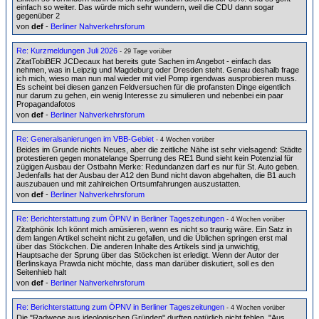
einfach so weiter. Das würde mich sehr wundern, weil die CDU dann sogar
gegenüber 2
von
def
-
Berliner Nahverkehrsforum
Re: Kurzmeldungen Juli 2026
- 29 Tage vorüber
ZitatTobiBER JCDecaux hat bereits gute Sachen im Angebot - einfach das
nehmen, was in Leipzig und Magdeburg oder Dresden steht. Genau deshalb frage
ich mich, wieso man nun mal wieder mit viel Pomp irgendwas ausprobieren muss.
Es scheint bei diesen ganzen Feldversuchen für die profansten Dinge eigentlich
nur darum zu gehen, ein wenig Interesse zu simulieren und nebenbei ein paar
Propagandafotos
von
def
-
Berliner Nahverkehrsforum
Re: Generalsanierungen im VBB-Gebiet
- 4 Wochen vorüber
Beides im Grunde nichts Neues, aber die zeitliche Nähe ist sehr vielsagend: Städte
protestieren gegen monatelange Sperrung des RE1 Bund sieht kein Potenzial für
zügigen Ausbau der Ostbahn Merke: Redundanzen darf es nur für St. Auto geben.
Jedenfalls hat der Ausbau der A12 den Bund nicht davon abgehalten, die B1 auch
auszubauen und mit zahlreichen Ortsumfahrungen auszustatten.
von
def
-
Berliner Nahverkehrsforum
Re: Berichterstattung zum ÖPNV in Berliner Tageszeitungen
- 4 Wochen vorüber
Zitatphönix Ich könnt mich amüsieren, wenn es nicht so traurig wäre. Ein Satz in
dem langen Artikel scheint nicht zu gefallen, und die Üblichen springen erst mal
über das Stöckchen. Die anderen Inhalte des Artikels sind ja unwichtig,
Hauptsache der Sprung über das Stöckchen ist erledigt. Wenn der Autor der
Berlinskaya Prawda nicht möchte, dass man darüber diskutiert, soll es den
Seitenhieb halt
von
def
-
Berliner Nahverkehrsforum
Re: Berichterstattung zum ÖPNV in Berliner Tageszeitungen
- 4 Wochen vorüber
Die "Radwege aus ideologischen Gründen" durften natürlich nicht fehlen. "Aus