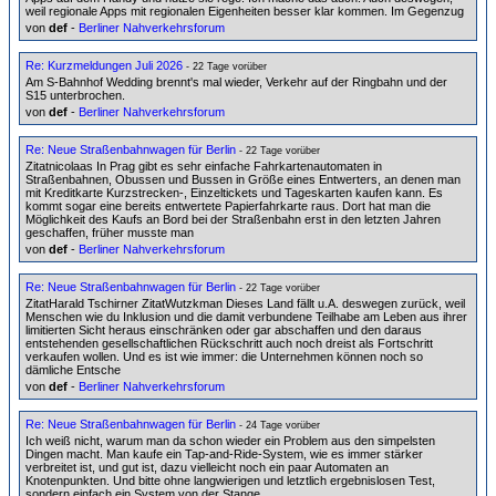
weil regionale Apps mit regionalen Eigenheiten besser klar kommen. Im Gegenzug
von
def
-
Berliner Nahverkehrsforum
Re: Kurzmeldungen Juli 2026
- 22 Tage vorüber
Am S-Bahnhof Wedding brennt's mal wieder, Verkehr auf der Ringbahn und der
S15 unterbrochen.
von
def
-
Berliner Nahverkehrsforum
Re: Neue Straßenbahnwagen für Berlin
- 22 Tage vorüber
Zitatnicolaas In Prag gibt es sehr einfache Fahrkartenautomaten in
Straßenbahnen, Obussen und Bussen in Größe eines Entwerters, an denen man
mit Kreditkarte Kurzstrecken-, Einzeltickets und Tageskarten kaufen kann. Es
kommt sogar eine bereits entwertete Papierfahrkarte raus. Dort hat man die
Möglichkeit des Kaufs an Bord bei der Straßenbahn erst in den letzten Jahren
geschaffen, früher musste man
von
def
-
Berliner Nahverkehrsforum
Re: Neue Straßenbahnwagen für Berlin
- 22 Tage vorüber
ZitatHarald Tschirner ZitatWutzkman Dieses Land fällt u.A. deswegen zurück, weil
Menschen wie du Inklusion und die damit verbundene Teilhabe am Leben aus ihrer
limitierten Sicht heraus einschränken oder gar abschaffen und den daraus
entstehenden gesellschaftlichen Rückschritt auch noch dreist als Fortschritt
verkaufen wollen. Und es ist wie immer: die Unternehmen können noch so
dämliche Entsche
von
def
-
Berliner Nahverkehrsforum
Re: Neue Straßenbahnwagen für Berlin
- 24 Tage vorüber
Ich weiß nicht, warum man da schon wieder ein Problem aus den simpelsten
Dingen macht. Man kaufe ein Tap-and-Ride-System, wie es immer stärker
verbreitet ist, und gut ist, dazu vielleicht noch ein paar Automaten an
Knotenpunkten. Und bitte ohne langwierigen und letztlich ergebnislosen Test,
sondern einfach ein System von der Stange.