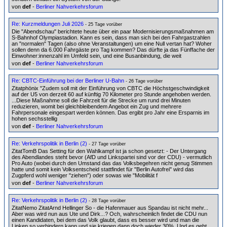
von
def
-
Berliner Nahverkehrsforum
Re: Kurzmeldungen Juli 2026
- 25 Tage vorüber
Die "Abendschau" berichtete heute über ein paar Modernisierungsmaßnahmen am
S-Bahnhof Olympiastadion. Kann es sein, dass man sich bei den Fahrgastzahlen
an "normalen" Tagen (also ohne Veranstaltungen) um eine Null vertan hat? Woher
sollen denn da 6.000 Fahrgäste pro Tag kommen? Das dürfte ja das Fünffache der
Einwohner:innenzahl im Umfeld sein, und eine Busanbindung, die weit
von
def
-
Berliner Nahverkehrsforum
Re: CBTC-Einführung bei der Berliner U-Bahn
- 26 Tage vorüber
Zitatphönix "Zudem soll mit der Einführung von CBTC die Höchstgeschwindigkeit
auf der U5 von derzeit 60 auf künftig 70 Kilometer pro Stunde angehoben werden.
...Diese Maßnahme soll die Fahrzeit für die Strecke um rund drei Minuten
reduzieren, womit bei gleichbleibendem Angebot ein Zug und mehrere
Fahrpersonale eingespart werden können. Das ergibt pro Jahr eine Ersparnis im
hohen sechsstellig
von
def
-
Berliner Nahverkehrsforum
Re: Verkehrspolitik in Berlin (2)
- 27 Tage vorüber
ZitatTomB Das Setting für den Wahlkampf ist ja schon gesetzt: - Der Untergang
des Abendlandes steht bevor (AfD und Linkspartei sind vor der CDU) - vermutlich
Pro Auto (wobei durch den Umstand das das Volksbegehren nicht genug Stimmen
hatte und somit kein Volksentscheid stattfindet für "Berlin Autofrei" wird das
Zugpferd wohl weniger "ziehen") oder sowas wie "Mobilität f
von
def
-
Berliner Nahverkehrsforum
Re: Verkehrspolitik in Berlin (2)
- 28 Tage vorüber
ZitatNemo ZitatArnd Hellinger So - die Hafenmauer aus Spandau ist nicht mehr...
Aber was wird nun aus Ute und Dirk...? Och, wahrscheinlich findet die CDU nun
einen Kandidaten, bei dem das Volk glaubt, dass es besser wird und man die
Linken so verhindern kann und sie kriegen dann doch wieder 30%. Und es geht