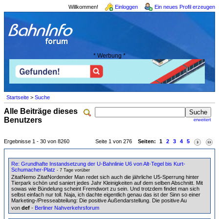
Willkommen!
Einloggen
Ein neues Profil erzeugen
* Werbung *
Startseite
>
Suche
Alle Beiträge dieses
Benutzers
erweitert
Ergebnisse 1 - 30 von 8260
Seite 1 von 276
Seiten:
1
2
3
4
5
Re: Grundhafte Instandsetzung der U-Bahnlinie U6 von Alt-Tegel bis Kurt-
Schumacher-Platz
- 7 Tage vorüber
ZitatNemo ZitatNordender Man redet sich auch die jährliche U5-Sperrung hinter
Tierpark schön und saniert jedes Jahr Kleinigkeiten auf dem selben Abschnitt. Mit
sowas wie Bündelung scheint Fremdwort zu sein. Und trotzdem findet man sich
selbst einfach nur toll. Naja, ich dachte eigentlich genau das ist der Sinn so einer
Marketing-/Presseabteilung: Die positive Außendarstellung. Die positive Au
von
def
-
Berliner Nahverkehrsforum