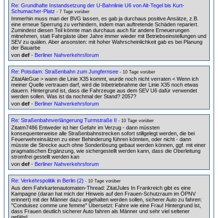
Re: Grundhafte Instandsetzung der U-Bahnlinie U6 von Alt-Tegel bis Kurt-
Schumacher-Platz
- 7 Tage vorüber
Immerhin muss man der BVG lassen, es gab ja durchaus positive Ansätze, z.B.
eine erneue Sperrung zu verhindern, indem man auftretende Schäden repariert.
Zumindest diesen Teil könnte man durchaus auch für andere Erneuerungen
mitnehmen, statt Fahrgäste über Jahre immer wieder mit Betriebseinstellungen und
SEV zu quälen. Aber ansonsten: mit hoher Wahrscheinlichkeit gab es bei Planung
der Bauarbe
von
def
-
Berliner Nahverkehrsforum
Re: Potsdam: Straßenbahn zum Jungfernsee
- 10 Tage vorüber
ZitatAleGue > wann die Linie X35 kommt, wurde noch nicht verraten < Wenn ich
meiner Quelle vertrauen darf, wird die Inbetriebnahme der Linie X35 noch etwas
dauern. Hintergrund ist, dass die Fahrzeuge aus dem SEV U6 dafür verwendet
werden sollen. Was ist da nochmal der Stand? 2057?
von
def
-
Berliner Nahverkehrsforum
Re: Straßenbahnverlängerung Turmstraße II
- 10 Tage vorüber
Zitatm7486 Entweder ist hier Gefahr im Verzug - dann müssten
konsequenterweise alle Straßenbahnstrecken sofort stillgelegt werden, die bei
Feuerwehreinsätzen zu einer Behinderung führen könnten, oder nicht - dann
müsste die Strecke auch ohne Sonderlösung gebaut werden können, ggf. mit einer
pragmatischen Ergänzung, wie sichergestellt werden kann, dass die Oberleitung
stromfrei gestellt werden kan
von
def
-
Berliner Nahverkehrsforum
Re: Verkehrspolitik in Berlin (2)
- 10 Tage vorüber
Aus dem Fahrkartenautomaten-Thread: ZitatJules In Frankreich gibt es eine
Kampagne (daran hat mich der Hinweis auf den Frauen-Schutzraum im ÖPNV
erinnert) mit der Männer dazu angehalten werden sollen, sicherer Auto zu fahren:
"Conduisez comme une femme" Übersetzt: Fahre wie eine Frau! Hintergrund ist,
dass Frauen deutlich sicherer Auto fahren als Männer und sehr viel seltener
gefährl