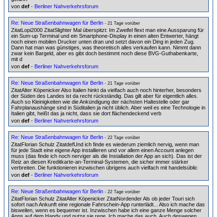
von
def
-
Berliner Nahverkehrsforum
Re: Neue Straßenbahnwagen für Berlin
- 21 Tage vorüber
ZitatLopi2000 ZitatSlighter Mal überspitzt: Im Zweifel flext man eine Aussparung für
ein Sum-up Terminal und ein Smartphone-Display in einen alten Entwerter, hängt
noch einen mobilen Drucker unten dran und setzt davon ein Ding in jeden Zug.
Dann hat man was günstiges, was theoretisch alles verkaufen kann. Nimmt dann
zwar kein Bargeld, aber es gibt doch bestimmt noch diese BVG-Guthabenkarte,
mit d
von
def
-
Berliner Nahverkehrsforum
Re: Neue Straßenbahnwagen für Berlin
- 21 Tage vorüber
ZitatAlter Köpenicker Also Italien hinkt da vielfach auch noch hinterher, besonders
der Süden des Landes ist da recht rückständig. Das gilt aber für eigentlich alles.
Auch so Kleinigkeiten wie die Ankündigung der nächsten Haltestelle oder gar
Fahrplanaushänge sind in Süditalien ja nicht üblich. Aber weil es eine Technologie in
Italien gibt, heißt das ja nicht, dass sie dort flächendeckend verb
von
def
-
Berliner Nahverkehrsforum
Re: Neue Straßenbahnwagen für Berlin
- 22 Tage vorüber
ZitatFlorian Schulz ZitatdefUnd ich finde es wiederum ziemlich nervig, wenn man
für jede Stadt eine eigene App installieren und vor allem einen Account anlegen
muss (das finde ich noch nerviger als die Installation der App an sich). Das ist der
Reiz an diesen Kreditkarte-an-Terminal-Systemen, die sicher immer stärker
verbreiten. Die funktionieren inzwischen übrigens auch vielfach mit handelsüblic
von
def
-
Berliner Nahverkehrsforum
Re: Neue Straßenbahnwagen für Berlin
- 22 Tage vorüber
ZitatFlorian Schulz ZitatAlter Köpenicker ZitatNordender Als ob jeder Touri sich
sofort nach Ankunft eine regionale Fahrschein-App runterlädt... Also ich mache das
bisweilen, wenn es bequemer ist. Inzwischen habe ich eine ganze Menge solcher
Apps auf dem Handy und nutze sie rege. Ich mache das auch. Auch deswegen,