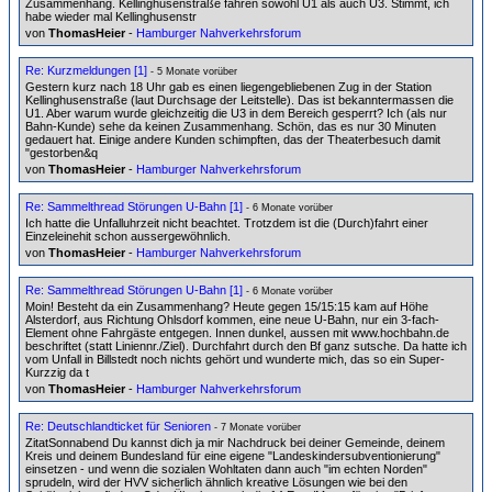
Zusammenhang. Kellinghusenstraße fahren sowohl U1 als auch U3. Stimmt, ich
habe wieder mal Kellinghusenstr
von
ThomasHeier
-
Hamburger Nahverkehrsforum
Re: Kurzmeldungen [1]
- 5 Monate vorüber
Gestern kurz nach 18 Uhr gab es einen liegengebliebenen Zug in der Station
Kellinghusenstraße (laut Durchsage der Leitstelle). Das ist bekanntermassen die
U1. Aber warum wurde gleichzeitig die U3 in dem Bereich gesperrt? Ich (als nur
Bahn-Kunde) sehe da keinen Zusammenhang. Schön, das es nur 30 Minuten
gedauert hat. Einige andere Kunden schimpften, das der Theaterbesuch damit
"gestorben&q
von
ThomasHeier
-
Hamburger Nahverkehrsforum
Re: Sammelthread Störungen U-Bahn [1]
- 6 Monate vorüber
Ich hatte die Unfalluhrzeit nicht beachtet. Trotzdem ist die (Durch)fahrt einer
Einzeleinehit schon aussergewöhnlich.
von
ThomasHeier
-
Hamburger Nahverkehrsforum
Re: Sammelthread Störungen U-Bahn [1]
- 6 Monate vorüber
Moin! Besteht da ein Zusammenhang? Heute gegen 15/15:15 kam auf Höhe
Alsterdorf, aus Richtung Ohlsdorf kommen, eine neue U-Bahn, nur ein 3-fach-
Element ohne Fahrgäste entgegen. Innen dunkel, aussen mit www.hochbahn.de
beschriftet (statt Liniennr./Ziel). Durchfahrt durch den Bf ganz sutsche. Da hatte ich
vom Unfall in Billstedt noch nichts gehört und wunderte mich, das so ein Super-
Kurzzig da t
von
ThomasHeier
-
Hamburger Nahverkehrsforum
Re: Deutschlandticket für Senioren
- 7 Monate vorüber
ZitatSonnabend Du kannst dich ja mir Nachdruck bei deiner Gemeinde, deinem
Kreis und deinem Bundesland für eine eigene "Landeskindersubventionierung"
einsetzen - und wenn die sozialen Wohltaten dann auch "im echten Norden"
sprudeln, wird der HVV sicherlich ähnlich kreative Lösungen wie bei den