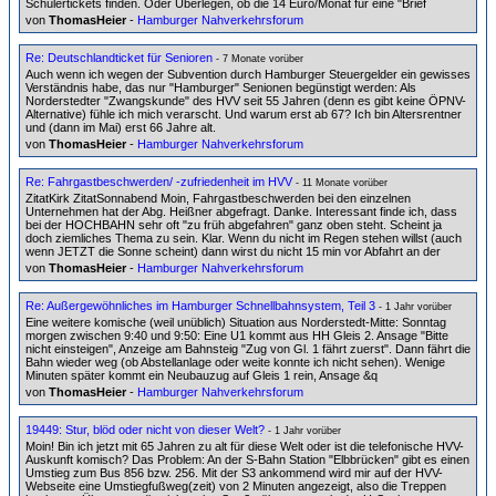
Schülertickets finden. Oder Überlegen, ob die 14 Euro/Monat für eine "Brief
von
ThomasHeier
-
Hamburger Nahverkehrsforum
Re: Deutschlandticket für Senioren
- 7 Monate vorüber
Auch wenn ich wegen der Subvention durch Hamburger Steuergelder ein gewisses
Verständnis habe, das nur "Hamburger" Senionen begünstigt werden: Als
Norderstedter "Zwangskunde" des HVV seit 55 Jahren (denn es gibt keine ÖPNV-
Alternative) fühle ich mich verarscht. Und warum erst ab 67? Ich bin Altersrentner
und (dann im Mai) erst 66 Jahre alt.
von
ThomasHeier
-
Hamburger Nahverkehrsforum
Re: Fahrgastbeschwerden/ -zufriedenheit im HVV
- 11 Monate vorüber
ZitatKirk ZitatSonnabend Moin, Fahrgastbeschwerden bei den einzelnen
Unternehmen hat der Abg. Heißner abgefragt. Danke. Interessant finde ich, dass
bei der HOCHBAHN sehr oft "zu früh abgefahren" ganz oben steht. Scheint ja
doch ziemliches Thema zu sein. Klar. Wenn du nicht im Regen stehen willst (auch
wenn JETZT die Sonne scheint) dann wirst du nicht 15 min vor Abfahrt an der
von
ThomasHeier
-
Hamburger Nahverkehrsforum
Re: Außergewöhnliches im Hamburger Schnellbahnsystem, Teil 3
- 1 Jahr vorüber
Eine weitere komische (weil unüblich) Situation aus Norderstedt-Mitte: Sonntag
morgen zwischen 9:40 und 9:50: Eine U1 kommt aus HH Gleis 2. Ansage "Bitte
nicht einsteigen", Anzeige am Bahnsteig "Zug von Gl. 1 fährt zuerst". Dann fährt die
Bahn wieder weg (ob Abstellanlage oder weite konnte ich nicht sehen). Wenige
Minuten später kommt ein Neubauzug auf Gleis 1 rein, Ansage &q
von
ThomasHeier
-
Hamburger Nahverkehrsforum
19449: Stur, blöd oder nicht von dieser Welt?
- 1 Jahr vorüber
Moin! Bin ich jetzt mit 65 Jahren zu alt für diese Welt oder ist die telefonische HVV-
Auskunft komisch? Das Problem: An der S-Bahn Station "Elbbrücken" gibt es einen
Umstieg zum Bus 856 bzw. 256. Mit der S3 ankommend wird mir auf der HVV-
Webseite eine Umstiegfußweg(zeit) von 2 Minuten angezeigt, also die Treppen