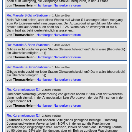
hoch zum Übergang, die vielspurige Straße überqueren, in der U-Statio
von
ThomasHeier
-
Hamburger Nahverkehrsforum
Re: Marode S-Bahn-Stationen
- 1 Jahr vorüber
Moin! Wir sind selten, aber diese Woche mal wieder S-Landungbrücken, Ausgang
zum Portugiesenviertel, rausgegangen. Der Aufzug dort ist gefühlt seit Monaten
defekt, und laut Schild auch noch bis 1.2.25. Wenn das so weitergeht ist die S-
Bahn bald als behindertenfeindlich anzusehen...
von
ThomasHeier
-
Hamburger Nahverkehrsforum
Re: Marode S-Bahn-Stationen
- 1 Jahr vorüber
Gibt es nicht vor/hinter jeder Station Gleiswechelweichen? Dann wäre (theoretisch)
ein Überholen möglich... :-))
von
ThomasHeier
-
Hamburger Nahverkehrsforum
Re: Marode S-Bahn-Stationen
- 1 Jahr vorüber
Gibt es nicht vor/hinter jeder Station Gleiswechelweichen? Dann wäre (theoretisch)
ein Überholen möglich... :-))
von
ThomasHeier
-
Hamburger Nahverkehrsforum
Re: Kurzmeldungen [1]
- 2 Jahre vorüber
Und heute vormittag (Wiederholung von gestern abend 19:30) kam der Werbefilm
dann noch einmal. In der Anmoderation kein Wort davon, der der Film schon in den
Tagesthemen lief.
von
ThomasHeier
-
Hamburger Nahverkehrsforum
Re: Kurzmeldungen [1]
- 2 Jahre vorüber
ZitatBoris Roland Auf der anderen Seite gibt es genügend Beiträge - Hamburg
Journal und weitere Verwerter beim NDR -, in denen auf die Funktion der
Waschanlage eingegangen wird. Komisch, ich/wir schauen das Hamburg Journal
zu 90 oder gar 98% aller Sendungen, aber ein Beitrag zu dieser Waschanlage