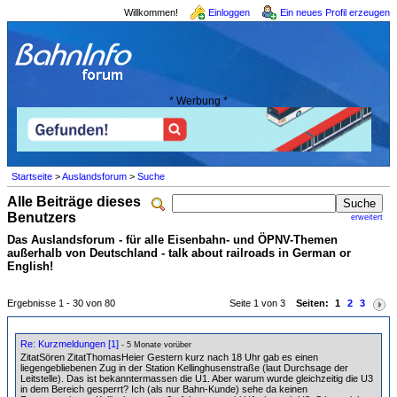
Willkommen!
Einloggen
Ein neues Profil erzeugen
* Werbung *
Startseite
>
Auslandsforum
>
Suche
Alle Beiträge dieses
Benutzers
erweitert
Das Auslandsforum - für alle Eisenbahn- und ÖPNV-Themen
außerhalb von Deutschland - talk about railroads in German or
English!
Ergebnisse 1 - 30 von 80
Seite 1 von 3
Seiten:
1
2
3
Re: Kurzmeldungen [1]
- 5 Monate vorüber
ZitatSören ZitatThomasHeier Gestern kurz nach 18 Uhr gab es einen
liegengebliebenen Zug in der Station Kellinghusenstraße (laut Durchsage der
Leitstelle). Das ist bekanntermassen die U1. Aber warum wurde gleichzeitig die U3
in dem Bereich gesperrt? Ich (als nur Bahn-Kunde) sehe da keinen