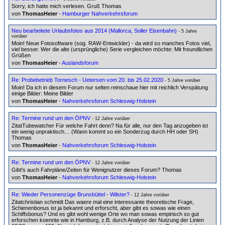
Sorry, ich hatte mich verlesen. Gruß Thomas
von
ThomasHeier
-
Hamburger Nahverkehrsforum
Neu bearbeitete Urlaubsfotos aus 2014 (Mallorca, Soller Eisenbahn)
- 5 Jahre
vorüber
Moin! Neue Fotosoftware (sog. RAW-Entwickler) - da wird so manches Fotos viel,
viel besser. Wer die alte (ursprüngliche) Serie vergleichen möchte: Mit freundlichen
Grüßen
von
ThomasHeier
-
Auslandsforum
Re: Probebetrieb Tornesch - Uetersen vom 20. bis 25.02.2020
- 5 Jahre vorüber
Moin! Da ich in diesem Forum nur selten reinschaue hier mit reichlich Verspätung
einige Bilder: Meine Bilder
von
ThomasHeier
-
Nahverkehrsforum Schleswig-Holstein
Re: Termine rund um den ÖPNV
- 12 Jahre vorüber
ZitatTubewatcher Für welche Fahrt denn? Na für alle, nur den Tag anzugeben ist
ein wenig unpraktisch… (Wann kommt so ein Sonderzug durch HH oder SH)
Thomas
von
ThomasHeier
-
Nahverkehrsforum Schleswig-Holstein
Re: Termine rund um den ÖPNV
- 12 Jahre vorüber
Gibt's auch Fahrpläne/Zeiten für Wenignutzer dieses Forum? Thomas
von
ThomasHeier
-
Nahverkehrsforum Schleswig-Holstein
Re: Wieder Personenzüge Brunsbüttel - Wilster?
- 12 Jahre vorüber
Zitatchristian schmidt Das waere mal eine interessante theoretische Frage,
Schienenbonus ist ja bekannt und erforscht, aber gibt es sowas wie einen
Schiffsbonus? Und es gibt wohl wenige Orte wo man sowas empirisch so gut
erforschen koennte wie in Hamburg, z.B. durch Analyse der Nutzung der Linien