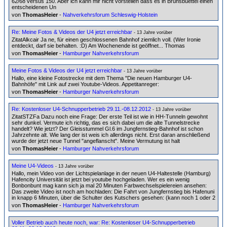
62/68 versus 150. Aber ich kann mir nicht vorstellen dass es in Brunsbuettel einen
entscheidenen Un
von
ThomasHeier
-
Nahverkehrsforum Schleswig-Holstein
Re: Meine Fotos & Videos der U4 jetzt erreichbar
- 13 Jahre vorüber
ZitatAlkcair Ja ne, für einen geschlossenen Bahnhof ziemlich voll. (Wer Ironie
entdeckt, darf sie behalten. :D) Am Wochenende ist geöffnet... Thomas
von
ThomasHeier
-
Hamburger Nahverkehrsforum
Meine Fotos & Videos der U4 jetzt erreichbar
- 13 Jahre vorüber
Hallo, eine kleine Fotostrecke mit dem Thema "Die neuen Hamburger U4-
Bahnhöfe" mit Link auf zwei Youtube-Videos. Appetitanreger:
von
ThomasHeier
-
Hamburger Nahverkehrsforum
Re: Kostenloser U4-Schnupperbetrieb 29.11.-08.12.2012
- 13 Jahre vorüber
ZitatSTZFa Dazu noch eine Frage: Der erste Teil ist wie in HH-Tunneln gewohnt
sehr dunkel. Vermute ich richtig, das es sich dabei um die alte Tunnelstrecke
handelt? Wie jetzt? Der Gleisstummel Gl.6 im Jungfernstieg-Bahnhof ist schon
Jahrzehnte alt. Wie lang der ist weis ich allerdings nicht. Erst daran anschließend
wurde der jetzt neue Tunnel "angeflanscht". Meine Vermutung ist halt
von
ThomasHeier
-
Hamburger Nahverkehrsforum
Meine U4-Videos
- 13 Jahre vorüber
Hallo, mein Video von der Lichtspielanlage in der neuen U4-Haltestelle (Hamburg)
Hafencity Universität ist jetzt bei youtube hochgeladen. Wer es ein wenig
Bonbonbunt mag kann sich ja mal 20 Minuten Farbwechselspielereien ansehen:
Das zweite Video ist noch am hochladen: Die Fahrt von Jungfernstieg bis Hafenuni
in knapp 6 Minuten, über die Schulter des Kutschers gesehen: (kann noch 1 oder 2
von
ThomasHeier
-
Hamburger Nahverkehrsforum
Voller Betrieb auch heute noch, war: Re: Kostenloser U4-Schnupperbetrieb