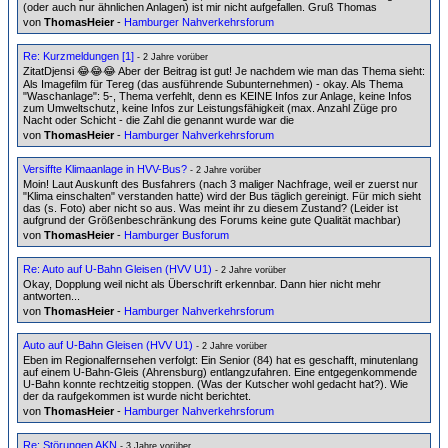
(oder auch nur ähnlichen Anlagen) ist mir nicht aufgefallen. Gruß Thomas
von
ThomasHeier
-
Hamburger Nahverkehrsforum
Re: Kurzmeldungen [1]
- 2 Jahre vorüber
ZitatDjensi 😂😂😂 Aber der Beitrag ist gut! Je nachdem wie man das Thema sieht:
Als Imagefilm für Tereg (das ausführende Subunternehmen) - okay. Als Thema
"Waschanlage": 5-, Thema verfehlt, denn es KEINE Infos zur Anlage, keine Infos
zum Umweltschutz, keine Infos zur Leistungsfähigkeit (max. Anzahl Züge pro
Nacht oder Schicht - die Zahl die genannt wurde war die
von
ThomasHeier
-
Hamburger Nahverkehrsforum
Versiffte Klimaanlage in HVV-Bus?
- 2 Jahre vorüber
Moin! Laut Auskunft des Busfahrers (nach 3 maliger Nachfrage, weil er zuerst nur
"Klima einschalten" verstanden hatte) wird der Bus täglich gereinigt. Für mich sieht
das (s. Foto) aber nicht so aus. Was meint ihr zu diesem Zustand? (Leider ist
aufgrund der Größenbeschränkung des Forums keine gute Qualität machbar)
von
ThomasHeier
-
Hamburger Busforum
Re: Auto auf U-Bahn Gleisen (HVV U1)
- 2 Jahre vorüber
Okay, Dopplung weil nicht als Überschrift erkennbar. Dann hier nicht mehr
antworten...
von
ThomasHeier
-
Hamburger Nahverkehrsforum
Auto auf U-Bahn Gleisen (HVV U1)
- 2 Jahre vorüber
Eben im Regionalfernsehen verfolgt: Ein Senior (84) hat es geschafft, minutenlang
auf einem U-Bahn-Gleis (Ahrensburg) entlangzufahren. Eine entgegenkommende
U-Bahn konnte rechtzeitig stoppen. (Was der Kutscher wohl gedacht hat?). Wie
der da raufgekommen ist wurde nicht berichtet.
von
ThomasHeier
-
Hamburger Nahverkehrsforum
Re: Störungen AKN
- 3 Jahre vorüber