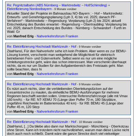
Re: Pegnitztalbahn (ABS Nürnberg – Marktredwitz – Hof/Schirnding) +
Elektrifizierung Nordostbayern
- 9 Monate vorüber
Aktueller Stand der Projekte im Bahnausbau NO-Bayern : - Hof – Marktredwitz:
Entwurfs- und Genehmigungsplanung (Lph 3, 4) bis vsl. 2025; danach PF-
Verfahren* - Marktredwitz – Regensburg: Vorplanung (Lph 2) bis 2024; aktuell
Entscheidung des Bundes erwartet - Regensburg – Obertraubling: Vorplanung bis
vsl. 2025; danach Entscheidung des Bundes - Nürnberg – Schwandorf - Furth im
Wald: Gr
von
Manfred Erlg
-
Nahverkehrsforum Franken
Re: Elektrifizierung Hochstadt Marktzeuln - Hof
- 9 Monate vorüber
ZitatHansL Für den Nahverkehr sehe ich kein Problem. Aber wenn es zur BEMU-
Lösung kommt, verschenkt man weitgehend die Möglichkeit für elektrisch
betriebenen Fern- und Güterverkehr. Selbst wenn es nur um eine mögliche
Umleitungsstrecke geht, wäre das schon interessant. Man verschenkt überhaupt
nichts, da es nur um Studien für den Aufgabenbereich des Freistaats geht. Man
sollte beachten, dass hi
von
Manfred Erlg
-
Nahverkehrsforum Franken
Re: Elektrifizierung Hochstadt Marktzeuln - Hof
- 9 Monate vorüber
Es nützt auch nichts, über die verbleibenden Oberleitungslücken auf der
Gesamtstrecke zu maulen, da einheitliche BEMU-Ausführungen für mehrere
Regionen beschafft werden sollen. Untersuchte Referenzfahrzeuge (alle mit Vmax
160 km/h): - für RE: NT-XEMU 70 (Länge über Puffer 70 m, 180 Sitzplätze,
ungefähre Reichweite im Batteriemodus 40 km) - für RB: BEMU 45 (Länge über
Puffer 45 m, 120 Sitzp
von
Manfred Erlg
-
Nahverkehrsforum Franken
Re: Elektrifizierung Hochstadt Marktzeuln - Hof
- 10 Monate vorüber
ZitatHansL [...] Da bliebe also dann nur Marktschorgast - Münchberg - Oberkotzau
ohne Strom. Kann ich trotzdem nicht nachvollziehen, warum man diese Lücke nicht
doch auch noch schließt. Damit wäre die ganze Strecke doch viel vielseitiger