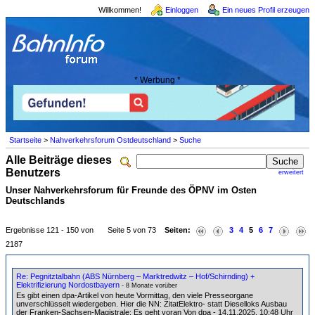
Willkommen!
Einloggen
Ein neues Profil erzeugen
* Werbung *
Startseite
>
Nahverkehrsforum Ostdeutschland
>
Suche
Alle Beiträge dieses
Benutzers
erweitert
Unser Nahverkehrsforum für Freunde des ÖPNV im Osten
Deutschlands
Ergebnisse 121 - 150 von
Seite 5 von 73
Seiten:
3
4
5
6
7
2187
Re: Pegnitztalbahn (ABS Nürnberg – Marktredwitz – Hof/Schirnding) +
Elektrifizierung Nordostbayern
- 8 Monate vorüber
Es gibt einen dpa-Artikel von heute Vormittag, den viele Presseorgane
unverschlüsselt wiedergeben. Hier die NN: ZitatElektro- statt Dieselloks Ausbau
der Franken-Sachsen-Magistrale: Es geht voran Von dpa - 14.11.2025, 10:48 Uhr