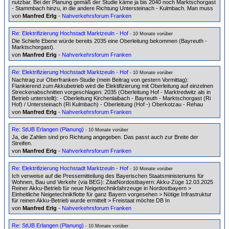
nutzbar. Bei der Planung gemäß der Studie käme ja bis 2040 noch Marktschorgast
- Stammbach hinzu, in die andere Richtung Untersteinach - Kulmbach. Man muss
von
Manfred Erlg
-
Nahverkehrsforum Franken
Re: Elektrifizierung Hochstadt Marktzeuln - Hof
- 10 Monate vorüber
Die Schiefe Ebene würde bereits 2035 eine Oberleitung bekommen (Bayreuth -
Marktschorgast).
von
Manfred Erlg
-
Nahverkehrsforum Franken
Re: Elektrifizierung Hochstadt Marktzeuln - Hof
- 10 Monate vorüber
Nachtrag zur Oberfranken-Studie (mein Beitrag von gestern Vormittag):
Flankierend zum Akkubetrieb wird die Elektifizierung mit Oberleitung auf einzelnen
Streckenabschnitten vorgeschlagen: 2035 (Oberleitung Hof - Marktredwitz als in
Betrieb unterstellt): - Oberleitung Kirchenlaibach - Bayreuth - Marktschorgast (Ri
Hof) / Untersteinach (Ri Kulmbach) - Oberleitung (Hof -) Oberkotzau - Rehau
von
Manfred Erlg
-
Nahverkehrsforum Franken
Re: StUB Erlangen (Planung)
- 10 Monate vorüber
Ja, die Zahlen sind pro Richtung angegeben. Das passt auch zur Breite der
Streifen.
von
Manfred Erlg
-
Nahverkehrsforum Franken
Re: Elektrifizierung Hochstadt Marktzeuln - Hof
- 10 Monate vorüber
Ich verweise auf die Presse­mit­teilung des Bayerischen Staats­mi­nis­teriums für
Wohnen, Bau und Verkehr (via BEG): ZitatNordostbayern: Akku-Züge 12.03.2025
Reiner Akku-Betrieb für neue Neigetechnikfahrzeuge in Nordostbayern >
Einheitliche Neigetechnikflotte für ganz Bayern vorgesehen > Nötige Infrastruktur
für reinen Akku-Betrieb wurde ermittelt > Freistaat möchte DB In
von
Manfred Erlg
-
Nahverkehrsforum Franken
Re: StUB Erlangen (Planung)
- 10 Monate vorüber