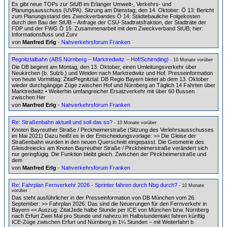
Es gibt neue TOPs zur StUB im Erlanger Umwelt-, Verkehrs- und
Planungsausschuss (UVPA). Sitzung am Dienstag, den 14. Oktober: Ö 13: Bericht
zum Planungsstand des Zweckverbandes Ö 14: Städtebauliche Folgekosten
durch den Bau der StUB – Anfrage der CSU-Stadtratsfraktion, der Stadträte der
FDP und der FWG Ö 15: Zusammenarbeit mit dem Zweckverband StUB; hier:
Informationsfluss und Zurv
von
Manfred Erlg
-
Nahverkehrsforum Franken
Pegnitztalbahn (ABS Nürnberg – Marktredwitz – Hof/Schirnding)
- 10 Monate vorüber
Die DB beginnt am Montag, den 13. Oktober, einen Umleitungsverkehr über
Neukirchen (b. Sulzb.) und Weiden nach Marktredwitz und Hof. Presseinformation
von heute Vormittag: ZitatPegnitztal: DB Regio Bayern bietet ab dem 13. Oktober
wieder durchgängige Züge zwischen Hof und Nürnberg an Täglich 14 Fahrten über
Marktredwitz • Weiterhin umfangreicher Ersatzverkehr mit über 60 Bussen
zwischen Her
von
Manfred Erlg
-
Nahverkehrsforum Franken
Re: Straßenbahn aktuell und soll das so?
- 10 Monate vorüber
Knoten Bayreuther Straße / Pirckheimerstraße (Sitzung des Verlehrsausschusses
im Mai 2021) Dazu heißt es in der Entscheidungsvorlage: >> Die Gleise der
Straßenbahn wurden in den neuen Querschnitt eingepasst. Die Geometrie des
Gleisdreiecks am Knoten Bayreuther Straße / Pirckheimerstraße verändert sich
nur geringfügig. Die Funktion bleibt gleich. Zwischen der Pirckheimerstraße und
dem
von
Manfred Erlg
-
Nahverkehrsforum Franken
Re: Fahrplan Fernverkehr 2026 - Sprinter fahren durch Nbg durch?
- 10 Monate
vorüber
Das steht ausführlicher in der Presseinformation von DB München vom 26.
September: >> Fahrplan 2026: Das sind die Neuerungen für den Fernverkehr in
Bayern << Auszug: ZitatJede halbe Stunde per ICE von München bzw. Nürnberg
nach Erfurt Zwei Mal pro Stunde und nahezu im Halbstundentakt fahren künftig
ICE-Züge zwischen Erfurt und Nürnberg in 1¼ Stunden – mit Weiterfahrt b