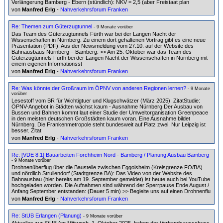
Verlängerung Bamberg - Ebern (stündlich): NKV = 2,5 (aber Freistaat plan
von
Manfred Erlg
-
Nahverkehrsforum Franken
Re: Themen zum Güterzugtunnel
- 9 Monate vorüber
Das Team des Güterzugtunnels Fürth war bei der Langen Nacht der
Wissenschaften in Nürnberg. Zu einem dort gehaltenen Vortrag gibt es eine neue
Präsentation (PDF). Aus der Newsmeldung vom 27.10. auf der Website des
Bahnausbaus Nürnberg – Bamberg: >> Am 25. Oktober war das Team des
Güterzugtunnels Fürth bei der Langen Nacht der Wissenschaften in Nürnberg mit
einem eigenen Informationsst
von
Manfred Erlg
-
Nahverkehrsforum Franken
Re: Was könnte der Großraum im ÖPNV von anderen Regionen lernen?
- 9 Monate
vorüber
Lesestoff vom BR für Wichtigtuer und Klugschwätzer (März 2025): ZitatStudie:
ÖPNV-Angebot in Städten wächst kaum - Ausnahme Nürnberg Der Ausbau von
Bussen und Bahnen kommt laut einer Studie der Umweltorganisation Greenpeace
in den meisten deutschen Großstädten kaum voran. Eine Ausnahme bildet
Nürnberg. Die Frankenmetropole steht bundesweit auf Platz zwei. Nur Leipzig ist
besser. Zitat
von
Manfred Erlg
-
Nahverkehrsforum Franken
Re: [VDE 8.1] Bauarbeiten Forchheim Nord - Bamberg / Planung Ausbau Bamberg
- 9 Monate vorüber
Drohnenüberflug über die Baustelle zwischen Eggolsheim (Kreisgrenze FO/BA)
und nördlich Strullendorf (Stadtgrenze BA): Das Video von der Website des
Bahnausbau (hier bereits am 19. September gemeldet) ist heute auch bei YouTube
hochgeladen worden. Die Aufnahmen sind während der Sperrpause Ende August /
Anfang September entstanden: (Dauer 5 min) >> Begleite uns auf einen Drohnenflu
von
Manfred Erlg
-
Nahverkehrsforum Franken
Re: StUB Erlangen (Planung)
- 9 Monate vorüber