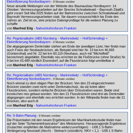
Elektrifizierung Nordostbayern
- 9 Monate vorüber
Neue aktuelle Meldungen von der Website des Baunausbau Nordbayern: 14.
Oktober: Vermessungsarbeiten auf der Strecke Schnabelwaid – Bayreuth ZitatEs
geht voran! Seit Mai 2025 finden auf der Bahnstrecke zwischen Schnabelwaid und
Bayreuth Vermessungsarbeiten statt. Sie dauern voraussichtlich bis Ende des
Jahres an. Ziel ist es, eine präzise Datengrundlage für die weitere Planung zu
schaffe
von
Manfred Erlg
-
Nahverkehrsforum Franken
Re: Pegnitztalbahn (ABS Nürnberg – Marktredwitz – Hof/Schirnding) +
Elektrifizierung Nordostbayern
- 9 Monate vorüber
Die abgegangenen Denkmäler stehen am Ende der jeweiligen Liste; hier findet man
auch Fotos der Neubaubrücken, als Beispiel sind hier Nr. 13 bei km 46,665
(Güntersthal) und Nr. 22 bei km 60,119 (Neuhaus, auch mit "Michelfeld"
bezeichnet) abgebildet. Ebenfalls neu errichtet ist die Flußbrücke (ohne Straße) Nr.
9 bei km 43,489 nördlich Enzendorf; auf die Flussbrücke folgt unmittelbar d
von
Manfred Erlg
-
Nahverkehrsforum Franken
Re: Pegnitztalbahn (ABS Nürnberg – Marktredwitz – Hof/Schirnding) +
Elektrifizierung Nordostbayern
- 9 Monate vorüber
Noch einmal zu dem obigen Plan der Brücken: Von den 23 eingezeichneten
Brücken standen zwei nicht unter Denkmalschutz, da sie keine alten
Flussbrücken, sondern einfache Brücken über Ortsstraßen waren. Beide sind
inzwischen neu gebaut worden. Von den 21 Flussbrücken sind drei als Denkmäler
abgegangen und ebenfalls neu errichtet worden. In der Wikipedia findet man die 21
Brücken, also auch di
von
Manfred Erlg
-
Nahverkehrsforum Franken
Re: S-Bahn-Planung
- 9 Monate vorüber
Die Präsentation mit den neuen Ergebnissen der Machbarkeitsstudie findet man
auf der Seite "Schieneninfrastruktur" des Ministeriums: Herausragende Ergebnisse
(Gutachter empfehlen die Maßnahme weiterzuverfolgen): - U08.1 S-Bahn-
Verlängerung Neustadt (Aisch) - Steinach (stündlich): NKV = 1,1 - U08.1 S-Bahn-