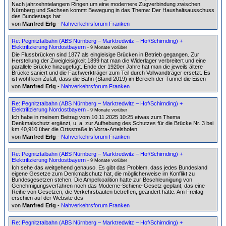
Nach jahrzehntelangem Ringen um eine modernere Zugverbindung zwischen
Nürnberg und Sachsen kommt Bewegung in das Thema: Der Haushaltsausschuss
des Bundestags hat
von
Manfred Erlg
-
Nahverkehrsforum Franken
Re: Pegnitztalbahn (ABS Nürnberg – Marktredwitz – Hof/Schirnding) +
Elektrifizierung Nordostbayern
- 9 Monate vorüber
Die Flussbrücken sind 1877 als eingleisige Brücken in Betrieb gegangen. Zur
Herstellung der Zweigleisigkeit 1899 hat man die Widerlager verbreitert und eine
parallele Brücke hinzugefügt. Ende der 1920er Jahre hat man die jeweils ältere
Brücke saniert und die Fachwerkträger zum Teil durch Vollwandträger ersetzt. Es
ist wohl kein Zufall, dass die Bahn (Stand 2019) im Bereich der Tunnel die Eisen
von
Manfred Erlg
-
Nahverkehrsforum Franken
Re: Pegnitztalbahn (ABS Nürnberg – Marktredwitz – Hof/Schirnding) +
Elektrifizierung Nordostbayern
- 9 Monate vorüber
Ich habe in meinem Beitrag vom 10.11.2025 10:25 etwas zum Thema
Denkmalschutz ergänzt, u. a. zur Aufhebung des Schutzes für die Brücke Nr. 3 bei
km 40,910 über die Ortsstraße in Vorra-Artelshofen.
von
Manfred Erlg
-
Nahverkehrsforum Franken
Re: Pegnitztalbahn (ABS Nürnberg – Marktredwitz – Hof/Schirnding) +
Elektrifizierung Nordostbayern
- 9 Monate vorüber
Ich sehe das weitgehend genauso. Es gibt das Problem, dass jedes Bundesland
eigene Gesetze zum Denkmalschutz hat, die möglicherweise im Konflikt zu
Bundesgesetzen stehen. Die Ampelkoalition hatte zur Beschleunigung von
Genehmigungsverfahren noch das Moderne-Schiene-Gesetz geplant, das eine
Reihe von Gesetzen, die Verkehrsbauten betreffen, geändert hätte. Am Freitag
erschien auf der Website des
von
Manfred Erlg
-
Nahverkehrsforum Franken
Re: Pegnitztalbahn (ABS Nürnberg – Marktredwitz – Hof/Schirnding) +