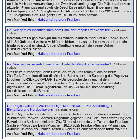
Aktuelles zur StUB Am Mittwoch, 1. Oktober 2025, haben der Verbandsausschuss
und die Verbandsversammlung des Zweckverbands getagt. Die Präsentation zum
aktuellen Planungsstand sowie die Beschlüsse mit Anlagen findet man hier:
Ankündigung des 17. Dialogforums Am Abend des 10. November 2025 findet unser
17. Dialogforum statt. Los geht's um 18 Uhr im Redoutensaal
von
Manfred Erlg
-
Nahverkehrsforum Franken
Re: Wie geht es eigentich nach dem Ende der Pegnitzstrecke weiter?
- 9 Monate
vorüber
Karsthöhlen: Es geht weniger um die Wände, sondern mehr um die Decke, in der
sich Schächte und weitere Hohlräume bilden, sodass sie irgendwann nicht mehr
tragfähig ist und einstürzt. An der Oberfläche entsteht dann eine Doline
(Einsturzkrater). Siehe:
von
Manfred Erlg
-
Nahverkehrsforum Franken
Re: Wie geht es eigentich nach dem Ende der Pegnitzstrecke weiter?
- 9 Monate
vorüber
Presse im Nürnberger Land: Hier ist ein freier Presseartikel von gestern:
ZitatTask-Force koordiniert die Arbeiten Bahn startet mit Sanierung der Pegnitztal-
Brücken HERSBRUCK/PEGNITZ – Die Deutsche Bahn legt mit den
Sanierungsarbeiten an den historischen Pegnitzbrücken los und richtet dafür
eigens eine Task-Force Pegnitzbrücken ein. Sie soll die Instandsetzung
koordinieren, um die Strecke
von
Manfred Erlg
-
Nahverkehrsforum Franken
Re: Pegnitztalbahn (ABS Nürnberg – Marktredwitz – Hof/Schirnding) +
Elektrifizierung Nordostbayern
- 9 Monate vorüber
In der Bayerischen Landesvertretung in Berlin hat es eine Diskussionsrunde zur
Zukunft der Franken-Sachsen-Magistrale gegeben. Dazu die Pressemitteilung des
Bayerischen Verkehrsministers: ZitatDiskussionsrunde zur Zukunft der Franken-
Sachsen-Magistrale Berlin/München, 16.10.2025 Franken-Sachsen-Magistrale:
Aktuelle Situation als Chance sehen > Geld aus Sondervermögen Infrastruktur si
von
Manfred Erlg
-
Nahverkehrsforum Franken