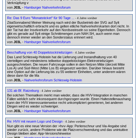
Verknüpfung v
von
J03L
-
Hamburger Nahverkehrsforum
Re: Das 9 Euro "Monatsticket" für 90 Tage ...
- 4 Jahre vorüber
ZitatSonnabend Meiner Meinung nach wird der Busbetrieb der SVG auf Sylt
eigenwirtschaftlich erbracht und es gelten etliche Nahverkehrskarten dort nicht. In
der Tat hat der Inselverkehr auf den Nordseeinseln so seine Eigenheiten. Dennoch
gibt es gerade auf Sylt einige Schnittmengen zum NAH.SH, auch wenn man
dennoch immer wieder an den Sonderstatus erinnert wird.
von
J03L
-
Hamburger Nahverkehrsforum
Beschaffung von 40 Doppelstocktriebzügen
- 4 Jahre vorüber
Das Land Schleswig-Holstein hat die Lieferung und Instandhaltung von 40
vierteiligen und mindestens teilweise doppelstöckigen Elektrotriebzügen
ausgeschrieben. Die neuen Fahrzeuge sollen in den Netzen Mitte (derzeit Mitte
Los A) und Süd-West (Mitte Los B) eingesetzt werden. Darüber hinaus besteht
eine Option auf die Lieferung bis zu 55 weiterer Einheiten, unter anderem wären
diese dann für die Ma
von
J03L
-
Nahverkehrsforum Schleswig-Holstein
131 ab Bf. Ratzeburg
- 4 Jahre vorüber
Bei solchen Thematiken merkt man wieder, dass die HVV-Integration in manchen
Fällen wirklich sehr inkonsequent durchgezogen wurde. Einen Haltestellenaushang
kann der HVV interessanterweise recht unkompliziert generieren, bei anderen
Dingen wird es wieder schwieriger.
von
J03L
-
Hamburger Nahverkehrsforum
Re: HVV mit neuem Logo und Design
- 4 Jahre vorüber
Nun gibt es eine neue Version der >hvv-App: Perlenschnur und Via-Angabe sind
wieder zurück, andere Probleme wie die Platzverschwendung und das unintuitive
Design bleiben aber. App-Versionshinweise