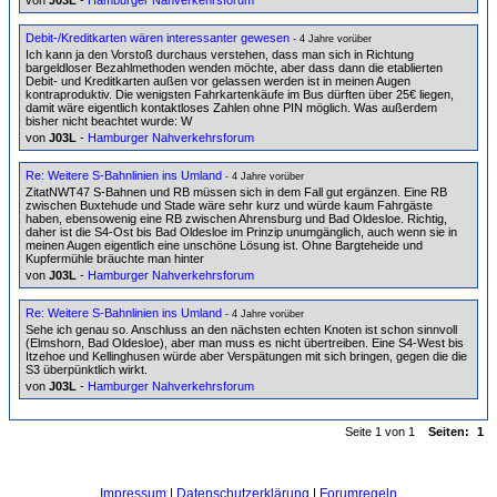
von
J03L
-
Hamburger Nahverkehrsforum
Debit-/Kreditkarten wären interessanter gewesen
- 4 Jahre vorüber
Ich kann ja den Vorstoß durchaus verstehen, dass man sich in Richtung
bargeldloser Bezahlmethoden wenden möchte, aber dass dann die etablierten
Debit- und Kreditkarten außen vor gelassen werden ist in meinen Augen
kontraproduktiv. Die wenigsten Fahrkartenkäufe im Bus dürften über 25€ liegen,
damit wäre eigentlich kontaktloses Zahlen ohne PIN möglich. Was außerdem
bisher nicht beachtet wurde: W
von
J03L
-
Hamburger Nahverkehrsforum
Re: Weitere S-Bahnlinien ins Umland
- 4 Jahre vorüber
ZitatNWT47 S-Bahnen und RB müssen sich in dem Fall gut ergänzen. Eine RB
zwischen Buxtehude und Stade wäre sehr kurz und würde kaum Fahrgäste
haben, ebensowenig eine RB zwischen Ahrensburg und Bad Oldesloe. Richtig,
daher ist die S4-Ost bis Bad Oldesloe im Prinzip unumgänglich, auch wenn sie in
meinen Augen eigentlich eine unschöne Lösung ist. Ohne Bargteheide und
Kupfermühle bräuchte man hinter
von
J03L
-
Hamburger Nahverkehrsforum
Re: Weitere S-Bahnlinien ins Umland
- 4 Jahre vorüber
Sehe ich genau so. Anschluss an den nächsten echten Knoten ist schon sinnvoll
(Elmshorn, Bad Oldesloe), aber man muss es nicht übertreiben. Eine S4-West bis
Itzehoe und Kellinghusen würde aber Verspätungen mit sich bringen, gegen die die
S3 überpünktlich wirkt.
von
J03L
-
Hamburger Nahverkehrsforum
Seite 1 von 1
Seiten:
1
Impressum
|
Datenschutzerklärung
|
Forumregeln