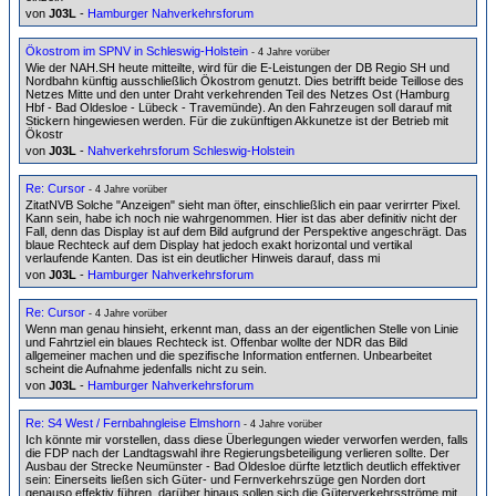
von
J03L
-
Hamburger Nahverkehrsforum
Ökostrom im SPNV in Schleswig-Holstein
- 4 Jahre vorüber
Wie der NAH.SH heute mitteilte, wird für die E-Leistungen der DB Regio SH und
Nordbahn künftig ausschließlich Ökostrom genutzt. Dies betrifft beide Teillose des
Netzes Mitte und den unter Draht verkehrenden Teil des Netzes Ost (Hamburg
Hbf - Bad Oldesloe - Lübeck - Travemünde). An den Fahrzeugen soll darauf mit
Stickern hingewiesen werden. Für die zukünftigen Akkunetze ist der Betrieb mit
Ökostr
von
J03L
-
Nahverkehrsforum Schleswig-Holstein
Re: Cursor
- 4 Jahre vorüber
ZitatNVB Solche "Anzeigen" sieht man öfter, einschließlich ein paar verirrter Pixel.
Kann sein, habe ich noch nie wahrgenommen. Hier ist das aber definitiv nicht der
Fall, denn das Display ist auf dem Bild aufgrund der Perspektive angeschrägt. Das
blaue Rechteck auf dem Display hat jedoch exakt horizontal und vertikal
verlaufende Kanten. Das ist ein deutlicher Hinweis darauf, dass mi
von
J03L
-
Hamburger Nahverkehrsforum
Re: Cursor
- 4 Jahre vorüber
Wenn man genau hinsieht, erkennt man, dass an der eigentlichen Stelle von Linie
und Fahrtziel ein blaues Rechteck ist. Offenbar wollte der NDR das Bild
allgemeiner machen und die spezifische Information entfernen. Unbearbeitet
scheint die Aufnahme jedenfalls nicht zu sein.
von
J03L
-
Hamburger Nahverkehrsforum
Re: S4 West / Fernbahngleise Elmshorn
- 4 Jahre vorüber
Ich könnte mir vorstellen, dass diese Überlegungen wieder verworfen werden, falls
die FDP nach der Landtagswahl ihre Regierungsbeteiligung verlieren sollte. Der
Ausbau der Strecke Neumünster - Bad Oldesloe dürfte letztlich deutlich effektiver
sein: Einerseits ließen sich Güter- und Fernverkehrszüge gen Norden dort
genauso effektiv führen, darüber hinaus sollen sich die Güterverkehrsströme mit