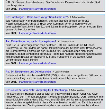
NAH.SH-Wunschliste abarbeiten. ZitatBoombastic Desweiteren möchte die Stadt
Hamburg, dass
von
J03L
-
Hamburger Nahverkehrsforum
Re: Hamburger S-Bahn-Netz vor großem Umbruch?
- 4 Jahre vorüber
Wie Nahverkehr Hamburg berichtet, soll nun also tatsächlich der große
Netzumbruch zum Jahresfahrplan 2024 kommen. Unter anderem werden
demnach die Verstärkerlinien S11 und S2 mit ihren Hauptlinien verschmolzen. Den
ganzen Artikel gibt es hier.
von
J03L
-
Hamburger Nahverkehrsforum
Re: S3-Verlängerung nach Himmelpforten?
- 4 Jahre vorüber
ZitatSTZFa Fahrzeuge kann man bestellen. S31 ab Buxtehude als RE nach
Cuxhaven S32 ab Buxtehude nach Elektrifizierung der Strecke über Bremervörde
bis Bremerhaven. Fahrzeuge der Baureihe 490 kann man eben nicht mehr
bestellen, da hat Sonnabend durchaus Recht. Die nächste Neubeschaffungswelle
folgt mit dem Ersatz der Baureihe 474, also frühestens in 10 Jahren. Über
Verdichtungen nach Buxteh
von
J03L
-
Hamburger Nahverkehrsforum
Re: S4: Neuigkeiten und Diskussionen
- 4 Jahre vorüber
Es handelt sich in der Tat um 473 058 (258), in dem höher aufgelösten Bild aus der
Pressemitteilung des Konzerns kann man das auch besser erkennen.
von
J03L
-
Hamburger Nahverkehrsforum
Re: Neues S-Bahn-Netz: Vorschlag für Entflechtung
- 4 Jahre vorüber
Auf Nahverkehr Hamburg gibt es jetzt ein Interview mit S-Bahn-Chef Kay-Uwe
Arnecke zu den Themen Zuglänge, Taktung und Linienplanung. Darin wird nochmal
ausdrücklich erwähnt, dass S21-Nord und S3-Süd definitiv nicht zusammengeführt
werden sollen. Angeblich wäre diese Variante bereits geprüft und für nicht sinnvoll
befunden worden. Die Argumentation, dass der Netzaufbau zu komplex sei, um
einzeln