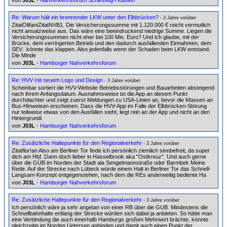
von
J03L
-
Nahverkehrsforum Schleswig-Holstein
Re: Warum hält ein brennender LKW unter den Elbbrücken?
- 3 Jahre vorüber
ZitatOlifantZitatNVB1. Die Versicherungssumme mit 1.120.000 € reicht vermutlich
nicht ansatzweise aus. Das wäre eine beeindruckend niedrige Summe. Liegen die
Versicherungssummen nicht eher bei 100 Mio. Euro? Und ich glaube, mit der
Brücke, dem verringerten Betrieb und den dadurch ausfallenden Einnahmen, dem
SEV.. könnte das klappen. Also jedenfalls wenn der Schaden beim LKW entstand.
Die Minde
von
J03L
-
Hamburger Nahverkehrsforum
Re: HVV mit neuem Logo und Design
- 3 Jahre vorüber
Scheinbar sortiert die HVV-Website Betriebsstörungen und Bauarbeiten absteigend
nach ihrem Anfangsdatum. Ausnahmsweise ist die App an diesem Punkt
durchdachter und zeigt zuerst Meldungen zu USA-Linien an, bevor die Massen an
Bus-Hinweisen erscheinen. Dass die HVV-App im Falle der Elbbrücken-Störung
nur teilweise etwas von den Ausfällen steht, liegt rein an der App und nicht an den
Hintergrundi
von
J03L
-
Hamburger Nahverkehrsforum
Re: Zusätzliche Haltepunkte für den Regionalverkehr
- 3 Jahre vorüber
Zitatflor!an Also am Berliner Tor finde ich persönlich ziemlich sinnbefreit, da super
dich am Hbf. Dann doch lieber in Hasselbrook aka "Ostkreuz". Und auch gerne
über die GÜB im Norden der Stadt ala Sengelmannstraße oder Barmbek Meine
Rede. Auf der Strecke nach Lübeck würde einem Halt in Berliner Tor das Schnell-
Langsam-Konzept entgegenstehen, nach dem die REs anderweitig bediente Ha
von
J03L
-
Hamburger Nahverkehrsforum
Re: Zusätzliche Haltepunkte für den Regionalverkehr
- 3 Jahre vorüber
Ich persönlich wäre ja sehr angetan von einer RB über die GUB. Mindestens die
Schnellbahnhalte entlang der Strecke würden sich dabei ja anbieten. So hätte man
eine Verbindung die auch innerhalb Hamburgs großen Mehrwert brächte, könnte
gleichzeitig im Norden Uetersen anbinden und damit auch einen Punkt der