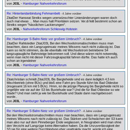
von
J03L
-
Hamburger Nahverkehrsforum
Re: Hinterlandanbindung Fehmarnbelt
- 4 Jahre vorüber
ZitatDer Hanseat Streiks wegen unerwünschter Linienänderungen waren doch
auch mal etwas ... Man muss halt Prioritäten setzen. Ver.di feilt bestimmt schon an
Streiks wegen "hässlichen Lackierungen".
von
J03L
-
Nahverkehrsforum Schleswig-Holstein
Re: Hamburger S-Bahn-Netz vor großem Umbruch?
- 4 Jahre vorüber
ZitatDer Rahlstedter ZitatJ03L Bei den Wechselstromabschnitten muss man
beachten, dass ein Langzugeinsatz meines Wissens nach nicht zulässig ist. Das
kann so nicht stimmen, da die ebenfalls mit Wechselstrom betriebene S4
langzugtaugliche Bahnsteige bekommen soll. Und diese wären nicht notwendig,
wenn man nicht mit dieser Fahrzeugkapazität fahren dürfte. Das hatte ich auch
schon an irgendeiner
von
J03L
-
Hamburger Nahverkehrsforum
Re: Hamburger S-Bahn-Netz vor großem Umbruch?
- 4 Jahre vorüber
Zitatchristian schmidt ZitatJ03L Bis Bargteheide sind es dann lediglich 4,5 km
Mischbetrieb (ohne BÜs) und bloß eine Fahrt pro Stunde führt bis Bad Oldesloe
(insgesamt 16 km mit 5 BÜs). Hmm, ist die jetzige Planung bis Bargteheide nicht so
ungefähr wie sie auf der S3 bis Buxtehude war? Und die für Bad Oldesloe so wie
Stade? Und man sieht ja wie bei Buxtehude und Stade dann nachgebessert
wurde..
von
J03L
-
Hamburger Nahverkehrsforum
Re: Hamburger S-Bahn-Netz vor großem Umbruch?
- 4 Jahre vorüber
Bei den Wechselstromabschnitten muss man beachten, dass ein Langzugeinsatz
meines Wissens nach nicht zulässig ist. Das Stärken und Schwächen der S3 kann
man also nur auf dem Pinneberger Ende weglassen, in Neugraben wird man ohne
den Verzicht auf Langzüge keine Alternative haben. Da die Unzuverlässigkeit der
S3 sie für eine weitere Durchbindung eher unattraktiv macht, würde ich eine