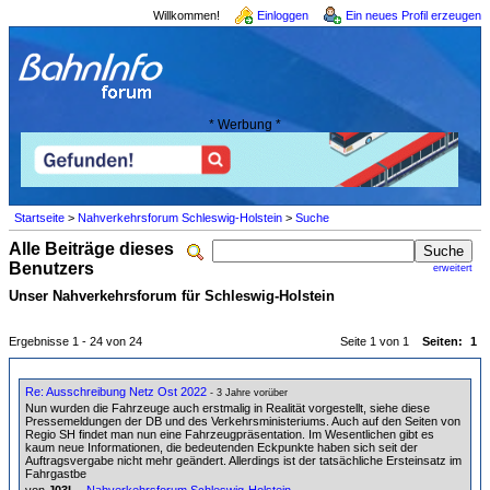
Willkommen!
Einloggen
Ein neues Profil erzeugen
* Werbung *
Startseite
>
Nahverkehrsforum Schleswig-Holstein
>
Suche
Alle Beiträge dieses
Benutzers
erweitert
Unser Nahverkehrsforum für Schleswig-Holstein
Ergebnisse 1 - 24 von 24
Seite 1 von 1
Seiten:
1
Re: Ausschreibung Netz Ost 2022
- 3 Jahre vorüber
Nun wurden die Fahrzeuge auch erstmalig in Realität vorgestellt, siehe diese
Pressemeldungen der DB und des Verkehrsministeriums. Auch auf den Seiten von
Regio SH findet man nun eine Fahrzeugpräsentation. Im Wesentlichen gibt es
kaum neue Informationen, die bedeutenden Eckpunkte haben sich seit der
Auftragsvergabe nicht mehr geändert. Allerdings ist der tatsächliche Ersteinsatz im
Fahrgastbe