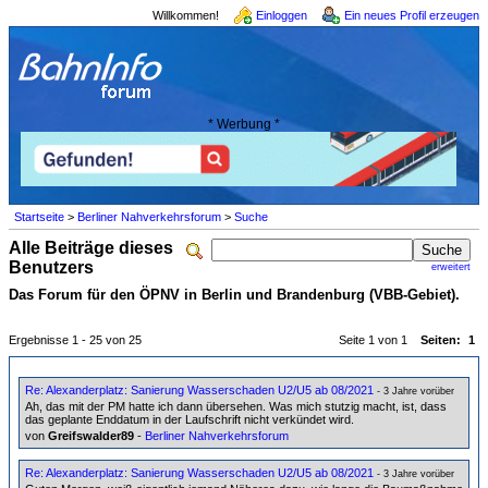
Willkommen!
Einloggen
Ein neues Profil erzeugen
* Werbung *
Startseite
>
Berliner Nahverkehrsforum
>
Suche
Alle Beiträge dieses
Benutzers
erweitert
Das Forum für den ÖPNV in Berlin und Brandenburg (VBB-Gebiet).
Ergebnisse 1 - 25 von 25
Seite 1 von 1
Seiten:
1
Re: Alexanderplatz: Sanierung Wasserschaden U2/U5 ab 08/2021
- 3 Jahre vorüber
Ah, das mit der PM hatte ich dann übersehen. Was mich stutzig macht, ist, dass
das geplante Enddatum in der Laufschrift nicht verkündet wird.
von
Greifswalder89
-
Berliner Nahverkehrsforum
Re: Alexanderplatz: Sanierung Wasserschaden U2/U5 ab 08/2021
- 3 Jahre vorüber