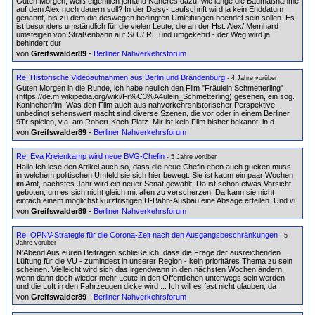
Guten Morgen, weiß eigentlich jemand Näheres dazu, wie lange die Baumaßnahme
auf dem Alex noch dauern soll? In der Daisy- Laufschrift wird ja kein Enddatum
genannt, bis zu dem die deswegen bedingten Umleitungen beendet sein sollen. Es
ist besonders umständlich für die vielen Leute, die an der Hst. Alex/ Memhard
umsteigen von Straßenbahn auf S/ U/ RE und umgekehrt - der Weg wird ja
behindert dur
von
Greifswalder89
-
Berliner Nahverkehrsforum
Re: Historische Videoaufnahmen aus Berlin und Brandenburg
- 4 Jahre vorüber
Guten Morgen in die Runde, ich habe neulich den Film "Fräulein Schmetterling"
(https://de.m.wikipedia.org/wiki/Fr%C3%A4ulein_Schmetterling) gesehen, ein sog.
Kaninchenfim. Was den Film auch aus nahverkehrshistorischer Perspektive
unbedingt sehenswert macht sind diverse Szenen, die vor oder in einem Berliner
9Tr spielen, v.a. am Robert-Koch-Platz. Mir ist kein Film bisher bekannt, in d
von
Greifswalder89
-
Berliner Nahverkehrsforum
Re: Eva Kreienkamp wird neue BVG-Chefin
- 5 Jahre vorüber
Hallo Ich lese den Artikel auch so, dass die neue Chefin eben auch gucken muss,
in welchem politischen Umfeld sie sich hier bewegt. Sie ist kaum ein paar Wochen
im Amt, nächstes Jahr wird ein neuer Senat gewählt. Da ist schon etwas Vorsicht
geboten, um es sich nicht gleich mit allen zu verscherzen. Da kann sie nicht
einfach einem möglichst kurzfristigen U-Bahn-Ausbau eine Absage erteilen. Und vi
von
Greifswalder89
-
Berliner Nahverkehrsforum
Re: ÖPNV-Strategie für die Corona-Zeit nach den Ausgangsbeschränkungen
- 5
Jahre vorüber
N'Abend Aus euren Beiträgen schließe ich, dass die Frage der ausreichenden
Lüftung für die VU - zumindest in unserer Region - kein prioritäres Thema zu sein
scheinen. Vielleicht wird sich das irgendwann in den nächsten Wochen ändern,
wenn dann doch wieder mehr Leute in den Öffentlichen unterwegs sein werden
und die Luft in den Fahrzeugen dicke wird ... Ich will es fast nicht glauben, da
von
Greifswalder89
-
Berliner Nahverkehrsforum