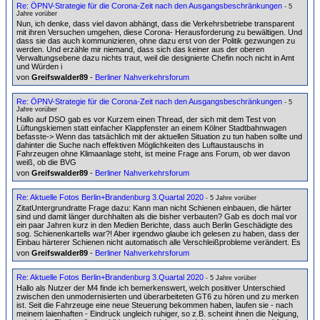
Re: ÖPNV-Strategie für die Corona-Zeit nach den Ausgangsbeschränkungen
- 5
Jahre vorüber
Nun, ich denke, dass viel davon abhängt, dass die Verkehrsbetriebe transparent
mit ihren Versuchen umgehen, diese Corona- Herausforderung zu bewältigen. Und
dass sie das auch kommunizieren, ohne dazu erst von der Politik gezwungen zu
werden. Und erzähle mir niemand, dass sich das keiner aus der oberen
Verwaltungsebene dazu nichts traut, weil die designierte Chefin noch nicht in Amt
und Würden i
von
Greifswalder89
-
Berliner Nahverkehrsforum
Re: ÖPNV-Strategie für die Corona-Zeit nach den Ausgangsbeschränkungen
- 5
Jahre vorüber
Hallo auf DSO gab es vor Kurzem einen Thread, der sich mit dem Test von
Lüftungskiemen statt einfacher Klappfenster an einem Kölner Stadtbahnwagen
befasste-> Wenn das tatsächlich mit der aktuellen Situation zu tun haben sollte und
dahinter die Suche nach effektiven Möglichkeiten des Luftaustauschs in
Fahrzeugen ohne Klimaanlage steht, ist meine Frage ans Forum, ob wer davon
weiß, ob die BVG
von
Greifswalder89
-
Berliner Nahverkehrsforum
Re: Aktuelle Fotos Berlin+Brandenburg 3.Quartal 2020
- 5 Jahre vorüber
ZitatUntergrundratte Frage dazu: Kann man nicht Schienen einbauen, die härter
sind und damit länger durchhalten als die bisher verbauten? Gab es doch mal vor
ein paar Jahren kurz in den Medien Berichte, dass auch Berlin Geschädigte des
sog. Schienenkartells war?! Aber irgendwo glaube ich gelesen zu haben, dass der
Einbau härterer Schienen nicht automatisch alle Verschleißprobleme verändert. Es
von
Greifswalder89
-
Berliner Nahverkehrsforum
Re: Aktuelle Fotos Berlin+Brandenburg 3.Quartal 2020
- 5 Jahre vorüber
Hallo als Nutzer der M4 finde ich bemerkenswert, welch positiver Unterschied
zwischen den unmodernisierten und überarbeiteten GT6 zu hören und zu merken
ist. Seit die Fahrzeuge eine neue Steuerung bekommen haben, laufen sie - nach
meinem laienhaften - Eindruck ungleich ruhiger, so z.B. scheint ihnen die Neigung,