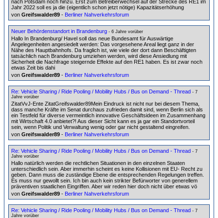
nach Potsdam noch hinzu. Erst zum Betreiberwechsel auf der Strecke des RE1 im
Jahr 2022 soll es ja die (eigentlich schon jetzt nötige) Kapazitätserhöhung
von
Greifswalder89
-
Berliner Nahverkehrsforum
Neuer Behördenstandort in Brandenburg
- 6 Jahre vorüber
Hallo In Brandenburg/ Havel soll das neue Bundesamt für Auswärtige
Angelegenheiten angesiedelt werden: Das vorgesehene Areal liegt ganz in der
Nähe des Hauptbahnhofs. Da fraglich ist, wie viele der dort dann Beschäftigten
tatsächlich nach Brandenburg umziehen werden, wird diese Ansiedlung mit
Sicherheit die Nachfrage steigernde Effekte auf den RE1 haben. Es ist zwar noch
etwas Zeit bis dahi
von
Greifswalder89
-
Berliner Nahverkehrsforum
Re: Vehicle Sharing / Ride Pooling / Mobility Hubs / Bus on Demand - Thread
- 7
Jahre vorüber
ZitatVvJ-Ente ZitatGreifswalder89Mein Eindruck ist nicht nur bei diesem Thema,
dass manche Kräfte im Senat durchaus zufrieden damit sind, wenn Berlin sich als
ein Testfeld für diverse vermeintlich innovative Geschäftsideen im Zusammenhang
mit Wirtschaft 4.0 anbietet?! Aus dieser Sicht kann es ja gar ein Standortvorteil
sein, wenn Politik und Verwaltung wenig oder gar nicht gestaltend eingreifen.
von
Greifswalder89
-
Berliner Nahverkehrsforum
Re: Vehicle Sharing / Ride Pooling / Mobility Hubs / Bus on Demand - Thread
- 7
Jahre vorüber
Hallo natürlich werden die rechtlichen Situationen in den einzelnen Staaten
unterschiedlich sein. Aber immerhin scheint es keine Kollisionen mit EU- Recht zu
geben. Dann muss die zuständige Ebene die entsprechenden Regelungen treffen.
Es muss nur gewollt sein. Ich bin auch kein strikter Befürworter von generellem
präventiven staatlichen Eingriffen. Aber wir reden hier doch nicht über etwas vö
von
Greifswalder89
-
Berliner Nahverkehrsforum
Re: Vehicle Sharing / Ride Pooling / Mobility Hubs / Bus on Demand - Thread
- 7
Jahre vorüber