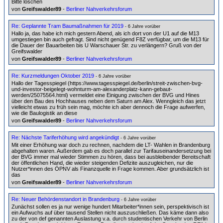
Bitte löschen
von
Greifswalder89
-
Berliner Nahverkehrsforum
Re: Geplannte Tram Baumaßnahmen für 2019
- 6 Jahre vorüber
Hallo ja, das habe ich mich gestern Abend, als ich dort von der U1 auf die M13
umgestiegen bin auch gefragt. Sind nicht genügend F8Z verfügbar, um die M13 für
die Dauer der Bauarbeiten bis U Warschauer Str. zu verlängern? Gruß von der
Greifswalder
von
Greifswalder89
-
Berliner Nahverkehrsforum
Re: Kurzmeldungen Oktober 2019
- 6 Jahre vorüber
Hallo der Tagesspiegel (https://www.tagesspiegel.de/berlin/streit-zwischen-bvg-
und-investor-beigelegt-wohnturm-am-alexanderplatz-kann-gebaut-
werden/25075564.html) vermeldet eine Einigung zwischen der BVG und Hines
über den Bau des Hochhauses neben dem Saturn am Alex. Wenngleich das jetzt
vielleicht etwas zu früh sein mag, möchte ich aber dennoch die Frage aufwerfen,
wie die Baulogistik an diese
von
Greifswalder89
-
Berliner Nahverkehrsforum
Re: Nächste Tariferhöhung wird angekündigt
- 6 Jahre vorüber
Mit einer Erhöhung war doch zu rechnen, nachdem die LT- Wahlen in Brandenburg
abgehalten waren. Außerdem gab es doch parallel zur Tarifauseinandersetzung bei
der BVG immer mal wieder Stimmen zu hören, dass bei ausbleibender Bereitschaft
der öffentlichen Hand, die wieder steigenden Defizite auszugleichen, nur die
Nutzer*innen des ÖPNV als Finanzquelle in Frage kommen. Aber grundsätzlich ist
das
von
Greifswalder89
-
Berliner Nahverkehrsforum
Re: Neuer Behördenstandort in Brandenburg
- 6 Jahre vorüber
Zunächst sollen es ja nur wenige hundert Mitarbeiter*innen sein, perspektivisch ist
ein Aufwuchs auf über tausend Stellen nicht auszuschließen. Das käme dann also
zu der von def genannten Auslastung v.a. durch studentischen Verkehr von Berlin