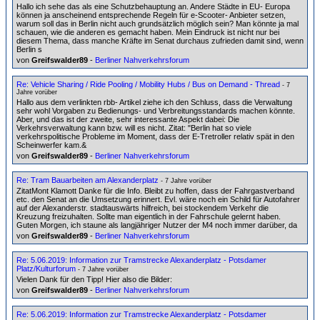
Hallo ich sehe das als eine Schutzbehauptung an. Andere Städte in EU- Europa
können ja anscheinend entsprechende Regeln für e-Scooter- Anbieter setzen,
warum soll das in Berlin nicht auch grundsätzlich möglich sein? Man könnte ja mal
schauen, wie die anderen es gemacht haben. Mein Eindruck ist nicht nur bei
diesem Thema, dass manche Kräfte im Senat durchaus zufrieden damit sind, wenn
Berlin s
von
Greifswalder89
-
Berliner Nahverkehrsforum
Re: Vehicle Sharing / Ride Pooling / Mobility Hubs / Bus on Demand - Thread
- 7
Jahre vorüber
Hallo aus dem verlinkten rbb- Artikel ziehe ich den Schluss, dass die Verwaltung
sehr wohl Vorgaben zu Bedienungs- und Verbreitungsstandards machen könnte.
Aber, und das ist der zweite, sehr interessante Aspekt dabei: Die
Verkehrsverwaltung kann bzw. will es nicht. Zitat: "Berlin hat so viele
verkehrspolitische Probleme im Moment, dass der E-Tretroller relativ spät in den
Scheinwerfer kam.&
von
Greifswalder89
-
Berliner Nahverkehrsforum
Re: Tram Bauarbeiten am Alexanderplatz
- 7 Jahre vorüber
ZitatMont Klamott Danke für die Info. Bleibt zu hoffen, dass der Fahrgastverband
etc. den Senat an die Umsetzung erinnert. Evl. wäre noch ein Schild für Autofahrer
auf der Alexanderstr. stadtauswärts hilfreich, bei stockendem Verkehr die
Kreuzung freizuhalten. Sollte man eigentlich in der Fahrschule gelernt haben.
Guten Morgen, ich staune als langjähriger Nutzer der M4 noch immer darüber, da
von
Greifswalder89
-
Berliner Nahverkehrsforum
Re: 5.06.2019: Information zur Tramstrecke Alexanderplatz - Potsdamer
Platz/Kulturforum
- 7 Jahre vorüber
Vielen Dank für den Tipp! Hier also die Bilder:
von
Greifswalder89
-
Berliner Nahverkehrsforum
Re: 5.06.2019: Information zur Tramstrecke Alexanderplatz - Potsdamer