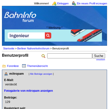
Willkommen!
Einloggen
Ein neues Profil erzeugen
* Werbung *
Startseite
>
Berliner Nahverkehrsforum
> Benutzerprofil
Benutzerprofil
erweitert
Forenliste
Themenübersicht
mitropam
[
Alle Beiträge anzeigen
]
E-Mail:
versteckt
Fotogalerie von mitropam anzeigen
Beiträge:
129
Registriert seit: