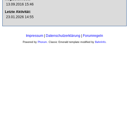
13.09.2016 15:46
Letzte Aktivität:
23.01.2026 14:55
Impressum
|
Datenschutzerklärung
|
Forumregeln
Powered by
Phorum
. Classic Emerald template modified by
BahnInfo
.