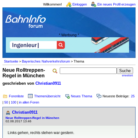
Willkommen!
Einloggen
Ein neues Profil erzeugen
* Werbung *
Startseite
>
Bayerisches Nahverkehrsforum
> Thema
Neue Rolltreppen-
Regel in München
erweitert
geschrieben von
Christian0911
Forenliste
Themenübersicht
Neues Thema
Neueste Beiträge:
25
|
50
|
100
|
in allen Foren
Christian0911
Neue Rolltreppen-Regel in München
02.08.2017 13:46
Links gehen, rechts stehen war gestern.