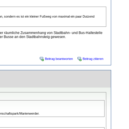
n, sondern es ist ein kleiner Fußweg von maximal ein paar Dutzend
st der räumliche Zusammenhang von Stadtbahn- und Bus-Haltestelle
 der Busse an den Stadtbahnsteig gewesen.
Beitrag beantworten
Beitrag zitieren
ssenschaftspark/Marienwerder.