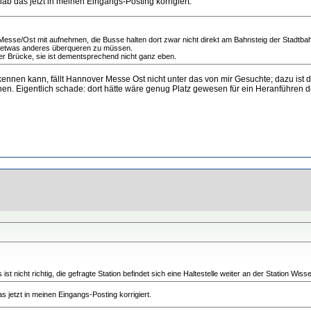
b das jetzt in meinen Eingangs-Posting korrigiert.
esse/Ost mit aufnehmen, die Busse halten dort zwar nicht direkt am Bahnsteig der Stadtbah
r etwas anderes überqueren zu müssen.
iner Brücke, sie ist dementsprechend nicht ganz eben.
rkennen kann, fällt Hannover Messe Ost nicht unter das von mir Gesuchte; dazu i
ochen. Eigentlich schade: dort hätte wäre genug Platz gewesen für ein Heranführen
st nicht richtig, die gefragte Station befindet sich eine Haltestelle weiter an der Station Wi
 jetzt in meinen Eingangs-Posting korrigiert.