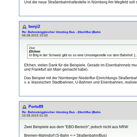
Und die neue Straßenbahnhaltestelle in Nürnberg Am Wegfeld soll 
benji2
Re: Bahnsteiggleicher Umstieg Bus - (Hochflur-)Bahn
06.08.2015 15:03
Zitat
Efchen
In Brig in der Schweiz gibt es so eine Umsteigestelle vor dem Bahnhof. [.
Efchen, vielen Dank für die Beispiele. Gerade im Eisenbahnnetz muss
und Frankfurt am Main gemacht habe).
Das Beispiel mit der Nürnberger Niederflur-Einrichtungs-Straßenba
v. a. klassischen Stadtbahnen, U-Bahnen und Eisenbahnen, realisie
Porto89
Re: Bahnsteiggleicher Umstieg Bus - (Hochflur-)Bahn
23.08.2015 01:33
Zwei Beispiele aus dem "EBO-Bereich", jedoch nicht aus NRW:
Bremen-Mahndorf (S-Bahn <-> Straßenbahn/Bus)