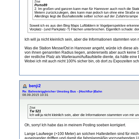
Zitat
Porto89
2. Im großen und ganzen kann man für Hannover auch noch die Statio
Metern zurückzulegen, dies kann man jedoch tun ohne eine Straße 
Allerdings liegt die Bushaltestelle selber schon auf der Zufahrtsramp
Soweit ich es aus den Bing Maps Luftbildern in Vogelperspektive erkenn
Vorplatz- (und Parkplatz-?) Flächen unterbrochen. Eigentlich schade: d
Ich will ja nicht kleinlich sein, aber die Informationen stammten von
Was die Station Messe/Ost in Hannover angeht, würde ich diese als 
von ihnen genannten Radius liegen, andererseits aber auch keine 
der restliche Platz als Warteraum/Auflaufstelle diente, da hätte ei
Wobei ich mit auch nicht 100% sicher bin, ob dort zu Expozeiten sc
benji2
Re: Bahnsteiggleicher Umstieg Bus - (Hochflur-)Bahn
08.09.2015 10:31
Zitat
Tw 521
Ich will ja nicht kleinlich sein, aber die Informationen stammten von mir 
Oh, sorry! Ich habe das in meinem Posting soeben korrigiert.
Lange Laufwege (>100 Meter) an solchen Haltestellen sind für mich 
auseinander drifften und damit die fahrplanmäßig vorzusehenden Um