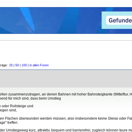
träge:
25
|
50
|
100
|
in allen Foren
stellen zusammenzutragen, an denen Bahnen mit hoher Bahnsteigkante (Mittelflur,
end für mich sind, dass beim Umstieg
 oder Rollsteige und
legen sind,
en Flächen überwunden werden müssen, also insbesondere keine Gleise oder Fa
ge" treffen.
der Umstiegeweg kurz, attraktiv, bequem und barrierefrei; zugleich können teure