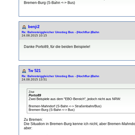
Bremen-Burg (S-Bahn <-> Bus)
benji2
Re: Bahnsteiggleicher Umstieg Bus - (Hochflur-)Bahn
24.08.2015 10:15
Danke Porto89, für die beiden Beispiele!
Tw 521
Re: Bahnsteiggleicher Umstieg Bus - (Hochflur-)Bahn
24.08.2015 13:51
Zitat
Porto89
Zwei Beispiele aus dem "EBO-Bereich", jedoch nicht aus NRW:
Bremen-Mahndorf (S-Bahn <-> Straßenbahn/Bus)
Bremen-Burg (S-Bahn <-> Bus)
Zu Bremen:
Die Situation in Bremen-Burg kenne ich nicht, aber Bremen-Mahndorf 
aber: