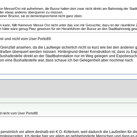
n Messe/Ost mit aufnehmen, die Busse halten dort zwar nicht direkt am Bahnsteig der Stadt
oder etwas anderes überqueren zu müssen.
e einer Brücke, sie ist dementsprechend nicht ganz eben.
en kann, fällt Hannover Messe Ost nicht unter das von mir Gesuchte; dazu ist der räumlich
ort hätte wäre genug Platz gewesen für ein Heranführen der Busse an den Stadtbahnsteig ge
 mir und nicht vom User Porto89.
Grenzfall ansehen, da die Laufwege sicherlich nicht so kurz wie bei den anderen 
Straßen überquert werden müssen. Hintergrund dieser Konstruktion ist, dass zu E
ne Bushaltestelle direkt an der Stadtbahnstation nur im Weg gelegen und Expobesuch
hon eine Bushaltestelle war, dass schaue ich bei Gelegenheit aber nochmal nach.
und nicht vom User Porto89.
persönlich vor allem deshalb ein K.O.-Kriterium, weil dadurch die Laufzeiten für d
steigezeiten. Ich denke hier vor allem an gehbehinderte Menschen und dass es ei