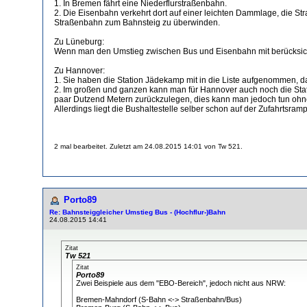
1. In Bremen fährt eine Niederflurstraßenbahn.
2. Die Eisenbahn verkehrt dort auf einer leichten Dammlage, die S
Straßenbahn zum Bahnsteig zu überwinden.
Zu Lüneburg:
Wenn man den Umstieg zwischen Bus und Eisenbahn mit berücksichtig
Zu Hannover:
1. Sie haben die Station Jädekamp mit in die Liste aufgenommen, dass
2. Im großen und ganzen kann man für Hannover auch noch die Stati
paar Dutzend Metern zurückzulegen, dies kann man jedoch tun ohn
Allerdings liegt die Bushaltestelle selber schon auf der Zufahrtsra
2 mal bearbeitet. Zuletzt am 24.08.2015 14:01 von Tw 521.
Porto89
Re: Bahnsteiggleicher Umstieg Bus - (Hochflur-)Bahn
24.08.2015 14:41
Zitat
Tw 521
Zitat
Porto89
Zwei Beispiele aus dem "EBO-Bereich", jedoch nicht aus NRW:
Bremen-Mahndorf (S-Bahn <-> Straßenbahn/Bus)