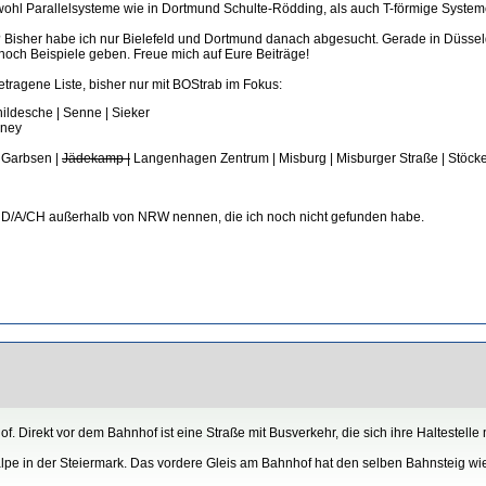
wohl Parallelsysteme wie in Dortmund Schulte-Rödding, als auch T-förmige Syst
Bisher habe ich nur Bielefeld und Dortmund danach abgesucht. Gerade in Düssel
noch Beispiele geben. Freue mich auf Eure Beiträge!
tragene Liste, bisher nur mit BOStrab im Fokus:
ildesche | Senne | Sieker
eney
 Garbsen |
Jädekamp |
Langenhagen Zentrum | Misburg | Misburger Straße | Stöcke
e in D/A/CH außerhalb von NRW nennen, die ich noch nicht gefunden habe.
. Direkt vor dem Bahnhof ist eine Straße mit Busverkehr, die sich ihre Haltestelle m
zalpe in der Steiermark. Das vordere Gleis am Bahnhof hat den selben Bahnsteig wie