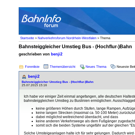
Startseite
>
Nahverkehrsforum Nordrhein-Westfalen
> Thema
Bahnsteiggleicher Umstieg Bus - (Hochflur-)Bahn
geschrieben von
benji2
Forenliste
Themenübersicht
Neues Thema
Neueste Bei
benji2
Bahnsteiggleicher Umstieg Bus - (Hochflur-)Bahn
25.07.2015 15:16
Ich habe vor einiger Zeit einmal angefangen, alle deutschen Halte
bahnsteiggleichen Umstieg zu Buslinien ermöglichen. Ausschlaggeb
keine größeren Höhen durch Stufen, lange Rampen, Aufzüge
keine langen Strecken (maximal ca. 50-100 Meter) zurückzu
dabei möglichst weitreichend überdacht, und dass
keine anderen Verkehrswege als dem Fußgänger zugedacht
somit sich die beiden Systeme ungefähr auf der gleichen "Eta
Solche Umsteigeanlagen halte ich für sehr gelungen. Dadurch wird 