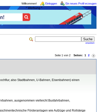
Willkommen!
Einloggen
Ein neues Profil erzeugen
* Werbung *
erweitert
Seite 1 von 2
Seiten:
1
2
 Hochflur, also Stadtbahnen, U-Bahnen, Eisenbahnen) einen
hrbahnen, ausgenommen vielleicht Busfahrbahnen,
 maschinentechnische Förderanlagen wie Aufzüge und Rollsteige