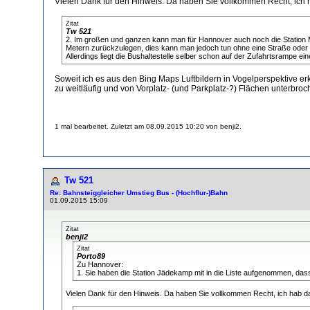
Vielen Dank für den Hinweis. Da haben Sie vollkommen Recht, ich ha
Zitat
Tw 521
2. Im großen und ganzen kann man für Hannover auch noch die Station M
Metern zurückzulegen, dies kann man jedoch tun ohne eine Straße ode
Allerdings liegt die Bushaltestelle selber schon auf der Zufahrtsrampe e
Soweit ich es aus den Bing Maps Luftbildern in Vogelperspektive e
zu weitläufig und von Vorplatz- (und Parkplatz-?) Flächen unterbr
1 mal bearbeitet. Zuletzt am 08.09.2015 10:20 von benji2.
Tw 521
Re: Bahnsteiggleicher Umstieg Bus - (Hochflur-)Bahn
01.09.2015 15:09
Zitat
benji2
Zitat
Porto89
Zu Hannover:
1. Sie haben die Station Jädekamp mit in die Liste aufgenommen, dass i
Vielen Dank für den Hinweis. Da haben Sie vollkommen Recht, ich hab das