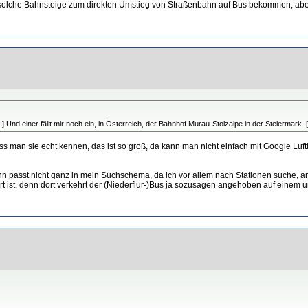
solche Bahnsteige zum direkten Umstieg von Straßenbahn auf Bus bekommen, aber 
..] Und einer fällt mir noch ein, in Österreich, der Bahnhof Murau-Stolzalpe in der Steiermark
 man sie echt kennen, das ist so groß, da kann man nicht einfach mit Google Luftbi
hn passt nicht ganz in mein Suchschema, da ich vor allem nach Stationen suche, a
rt ist, denn dort verkehrt der (Niederflur-)Bus ja sozusagen angehoben auf eine