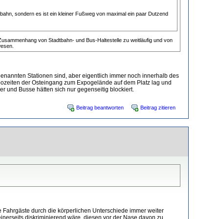
bahn, sondern es ist ein kleiner Fußweg von maximal ein paar Dutzend
e Zusammenhang von Stadtbahn- und Bus-Haltestelle zu weitläufig und von
wesen.
genannten Stationen sind, aber eigentlich immer noch innerhalb des
xpozeiten der Osteingang zum Expogelände auf dem Platz lag und
er und Busse hätten sich nur gegenseitig blockiert.
Beitrag beantworten
Beitrag zitieren
ie Fahrgäste durch die körperlichen Unterschiede immer weiter
nerseits diskriminierend wäre, diesen vor der Nase davon zu