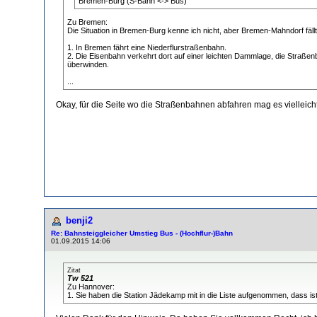
Bremen-Burg (S-Bahn <-> Bus)
Zu Bremen:
Die Situation in Bremen-Burg kenne ich nicht, aber Bremen-Mahndorf fällt
1. In Bremen fährt eine Niederflurstraßenbahn.
2. Die Eisenbahn verkehrt dort auf einer leichten Dammlage, die Straß
überwinden.
...
Okay, für die Seite wo die Straßenbahnen abfahren mag es vielleicht 
benji2
Re: Bahnsteiggleicher Umstieg Bus - (Hochflur-)Bahn
01.09.2015 14:06
Zitat
Tw 521
Zu Hannover:
1. Sie haben die Station Jädekamp mit in die Liste aufgenommen, dass ist 