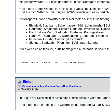
eingespart werden. Für mich gehören zu dieser Kategorie daher so
Nun meine Frage: Wo gibt es noch solche Umsteigestellen in NRW? 
Und auch im S-Bahn- und übrigen SPNV-Bereich wird es sicherlich 
Als Ansporn für alle Antwortschreiber hier meine bisher zusammenge
Bielefeld, Stadtbahn: Babenhausen Süd | Lohmannshof | Sch
Dortmund, Stadtbahn: Schulte-Rödding | Westerfilde | Hach
Frankfurt am Main, Stadtbahn: Enkheim | Preungesheim
Hannover, Stadtbahn: Altwarmbüchen | Anderten | Empelde |
München, U-Bahn: Garching-Hochbrück
Stuttgart, Stadtbahn: Plieningen | Vaihingen Bahnhof
Auch wenn es off-topic ist, dürft Ihr mir gerne auch noch Beispiel
2 mal bearbeitet. Zuletzt am 01.09.2015 13:58 von benji2.
Efchen
Re: Bahnsteiggleicher Umstieg Bus - (Hochflur-)Bahn
04.08.2015 14:29
In Brig in der Schweiz gibt es so eine Umsteigestelle vor dem Bahnhof
Und einer fällt mir noch ein, in Österreich, der Bahnhof Murau-Stol