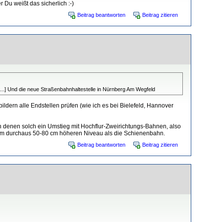
Du weißt das sicherlich :-)
Beitrag beantworten
Beitrag zitieren
. [...] Und die neue Straßenbahnhaltestelle in Nürnberg Am Wegfeld
ldern alle Endstellen prüfen (wie ich es bei Bielefeld, Hannover
n denen solch ein Umstieg mit Hochflur-Zweirichtungs-Bahnen, also
m um durchaus 50-80 cm höheren Niveau als die Schienenbahn.
Beitrag beantworten
Beitrag zitieren