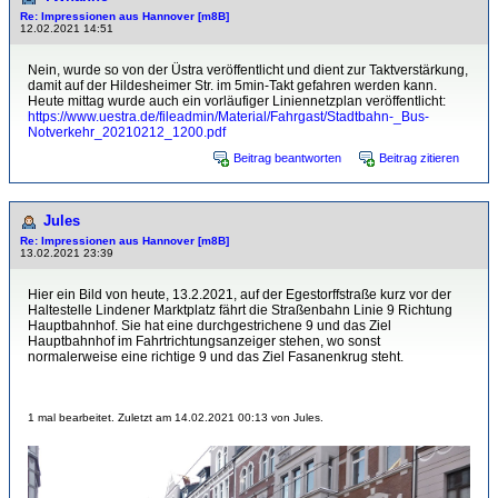
Re: Impressionen aus Hannover [m8B]
12.02.2021 14:51
Nein, wurde so von der Üstra veröffentlicht und dient zur Taktverstärkung,
damit auf der Hildesheimer Str. im 5min-Takt gefahren werden kann.
Heute mittag wurde auch ein vorläufiger Liniennetzplan veröffentlicht:
https://www.uestra.de/fileadmin/Material/Fahrgast/Stadtbahn-_Bus-
Notverkehr_20210212_1200.pdf
Beitrag beantworten
Beitrag zitieren
Jules
Re: Impressionen aus Hannover [m8B]
13.02.2021 23:39
Hier ein Bild von heute, 13.2.2021, auf der Egestorffstraße kurz vor der
Haltestelle Lindener Marktplatz fährt die Straßenbahn Linie 9 Richtung
Hauptbahnhof. Sie hat eine durchgestrichene 9 und das Ziel
Hauptbahnhof im Fahrtrichtungsanzeiger stehen, wo sonst
normalerweise eine richtige 9 und das Ziel Fasanenkrug steht.
1 mal bearbeitet. Zuletzt am 14.02.2021 00:13 von Jules.