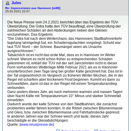
Jules
Re: Impressionen aus Hannover [m8B]
25.02.2021 22:07
Die Neue Presse vom 24.2.2021 berichtet über das Ergebnis der TÜV-
Überprüfung. Die Üstra hatte den TÜV beauftragt, eine Überprüfung der
zahlreichen Schäden an den Abdeckungen neben den Gleisen
vorzunehmen. Das Ergebnis:
"Die Üstra hat nach dem Winterchaos, das Hannovers Stadtbahnverkehr
tagelang lahmgelegt hat, ein Schadensgutachten vorgelegt. Schuld war
laut TÜV Nord – der Schnee. Baumängel seien als Ursache
ausgeschlossen."
Tatsächlich ist es nicht das erste Mal, dass es in Hannover im Winter
schneit. Warum es nicht schon früher zu entsprechenden Schäden
gekommen ist, erklärt der TÜV mit der seit Jahrzehnten nicht in dieser
Form vorhandenen Wetterlage Mitte Februar 2021 als es in Hannover
ununterbrochen zwei Tage lang bei großer Kälte geschneit hat. Das ist in
der Tat ungewöhnlich im Vergleich zu früheren Winter-Wochen, die in der
Regel mit scharfem aber trockenem Frost beginnen. Kommt es dann zu
Schneefällen, dann ist das in der Regel mit einem Temperaturanstieg
verbunden.
Ganz anders dieses Jahr, als nach mehreren warmen und nassen Tagen
über Nacht Kälte mit Temparaturenum 10° Minus und starker Schneefall
einsetzten.
Dadurch wurde der kalte Schnee von den Stadtbahnen, die zunächst
problemlos weiter fahren konnten, in die Ritzen zwischen Bitumenmasse
und Gleis, bzw. zwischen Bitumenmasse und Fahrbahndecke gepresst.
In anderen Jahren war der Schnee weich und taute, dieses Jahr
beschädigte er die Gleisabdichtungen.
Quelle: [
www.neuepresse.de
]