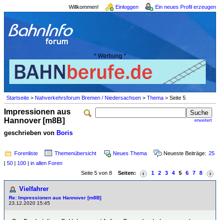
Willkommen!
Einloggen
Ein neues Profil erzeugen
* Werbung *
Startseite
>
Nahverkehrsforum Bremen / Niedersachsen
>
Thema
> Seite 5
Impressionen aus
Hannover [m8B]
erweitert
geschrieben von
Boris
Forenliste
Themenübersicht
Neues Thema
Neueste Beiträge:
25
|
50
|
100
|
in allen Foren
Seite 5 von 8
Seiten:
1
2
3
4
5
6
7
8
Vielfahrer
Re: Impressionen aus Hannover [m8B]
23.12.2020 15:45