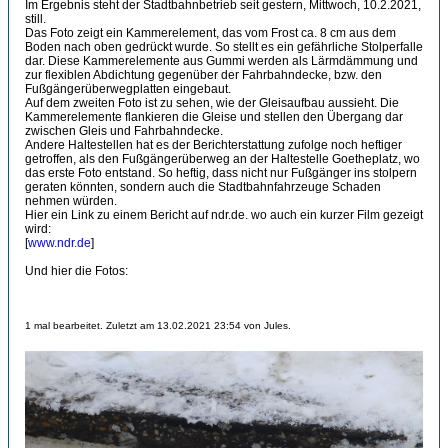
Im Ergebnis steht der Stadtbahnbetrieb seit gestern, Mittwoch, 10.2.2021,
still.
Das Foto zeigt ein Kammerelement, das vom Frost ca. 8 cm aus dem
Boden nach oben gedrückt wurde. So stellt es ein gefährliche Stolperfalle
dar. Diese Kammerelemente aus Gummi werden als Lärmdämmung und
zur flexiblen Abdichtung gegenüber der Fahrbahndecke, bzw. den
Fußgängerüberwegplatten eingebaut.
Auf dem zweiten Foto ist zu sehen, wie der Gleisaufbau aussieht. Die
Kammerelemente flankieren die Gleise und stellen den Übergang dar
zwischen Gleis und Fahrbahndecke.
Andere Haltestellen hat es der Berichterstattung zufolge noch heftiger
getroffen, als den Fußgängerüberweg an der Haltestelle Goetheplatz, wo
das erste Foto entstand. So heftig, dass nicht nur Fußgänger ins stolpern
geraten könnten, sondern auch die Stadtbahnfahrzeuge Schaden
nehmen würden.
Hier ein Link zu einem Bericht auf ndr.de. wo auch ein kurzer Film gezeigt
wird:
[
www.ndr.de
]
Und hier die Fotos:
1 mal bearbeitet. Zuletzt am 13.02.2021 23:54 von Jules.