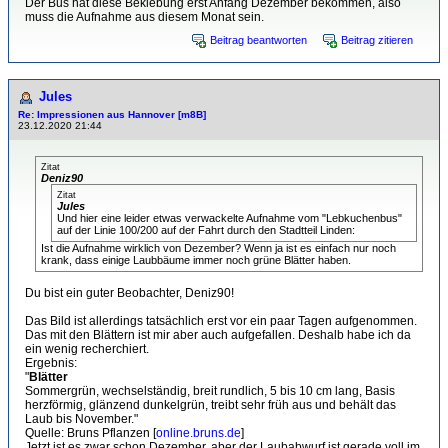
Der Bus hat diese Beklebung erst Anfang Dezember bekommen, also
muss die Aufnahme aus diesem Monat sein.
Beitrag beantworten
Beitrag zitieren
Jules
Re: Impressionen aus Hannover [m8B]
23.12.2020 21:44
Zitat
Deniz90
Zitat
Jules
Und hier eine leider etwas verwackelte Aufnahme vom "Lebkuchenbus"
auf der Linie 100/200 auf der Fahrt durch den Stadtteil Linden:
Ist die Aufnahme wirklich von Dezember? Wenn ja ist es einfach nur noch
krank, dass einige Laubbäume immer noch grüne Blätter haben.
Du bist ein guter Beobachter, Deniz90!
Das Bild ist allerdings tatsächlich erst vor ein paar Tagen aufgenommen.
Das mit den Blättern ist mir aber auch aufgefallen. Deshalb habe ich da
ein wenig recherchiert.
Ergebnis:
"
Blätter
Sommergrün, wechselständig, breit rundlich, 5 bis 10 cm lang, Basis
herz­förmig, glänzend dunkelgrün, treibt sehr früh aus und behält das
Laub bis November."
Quelle: Bruns Pflanzen [
online.bruns.de
]
Jetzt ist es zwar schon Dezember, aber der Laubabwurf ist gerade voll im