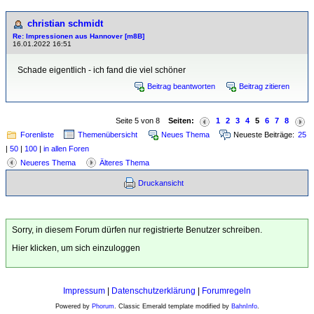
christian schmidt
Re: Impressionen aus Hannover [m8B]
16.01.2022 16:51
Schade eigentlich - ich fand die viel schöner
Beitrag beantworten
Beitrag zitieren
Seite 5 von 8
Seiten:
1
2
3
4
5
6
7
8
Forenliste
Themenübersicht
Neues Thema
Neueste Beiträge:
25
|
50
|
100
|
in allen Foren
Neueres Thema
Älteres Thema
Druckansicht
Sorry, in diesem Forum dürfen nur registrierte Benutzer schreiben.
Hier klicken, um sich einzuloggen
Impressum
|
Datenschutzerklärung
|
Forumregeln
Powered by
Phorum
. Classic Emerald template modified by
BahnInfo
.