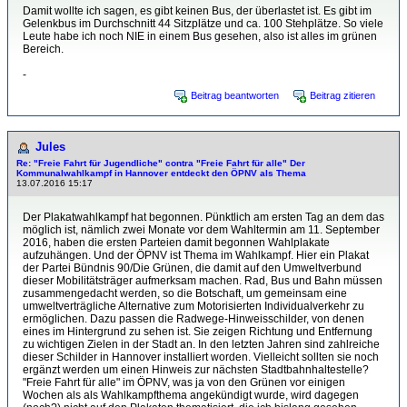
Damit wollte ich sagen, es gibt keinen Bus, der überlastet ist. Es gibt im
Gelenkbus im Durchschnitt 44 Sitzplätze und ca. 100 Stehplätze. So viele
Leute habe ich noch NIE in einem Bus gesehen, also ist alles im grünen
Bereich.
-
Beitrag beantworten
Beitrag zitieren
Jules
Re: "Freie Fahrt für Jugendliche" contra "Freie Fahrt für alle" Der
Kommunalwahlkampf in Hannover entdeckt den ÖPNV als Thema
13.07.2016 15:17
Der Plakatwahlkampf hat begonnen. Pünktlich am ersten Tag an dem das
möglich ist, nämlich zwei Monate vor dem Wahltermin am 11. September
2016, haben die ersten Parteien damit begonnen Wahlplakate
aufzuhängen. Und der ÖPNV ist Thema im Wahlkampf. Hier ein Plakat
der Partei Bündnis 90/Die Grünen, die damit auf den Umweltverbund
dieser Mobilitätsträger aufmerksam machen. Rad, Bus und Bahn müssen
zusammengedacht werden, so die Botschaft, um gemeinsam eine
umweltverträgliche Alternative zum Motorisierten Individualverkehr zu
ermöglichen. Dazu passen die Radwege-Hinweisschilder, von denen
eines im Hintergrund zu sehen ist. Sie zeigen Richtung und Entfernung
zu wichtigen Zielen in der Stadt an. In den letzten Jahren sind zahlreiche
dieser Schilder in Hannover installiert worden. Vielleicht sollten sie noch
ergänzt werden um einen Hinweis zur nächsten Stadtbahnhaltestelle?
"Freie Fahrt für alle" im ÖPNV, was ja von den Grünen vor einigen
Wochen als als Wahlkampfthema angekündigt wurde, wird dagegen