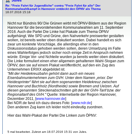
Jules
Re: "Freie Fahrt für Jugendliche" contra "Freie Fahrt für alle" Der
Kommunalwahlkampf in Hannover entdeckt den ÖPNV als Thema
18.07.2016 15:18
Nicht nur Bündnis 90/ Die Grünen wirbt mit ÖPNV-Bildern aus der Region
Hannover für die bevorstehenden Kommunalwahlen am 11. September
2016. Auch die Partei Die Linke hat Plakate zum Thema ÖPNV
aufgehängt. Wie SPD und Grüne, den Nahverkehr preiswerter gestalten
wollen, ist bereits weiter oben diskutiert worden. Dabei handelt es sich
zwar um konkrete Vorschläge, die allerdings eher in den
Diskussionsstatus gehoben werden sollen, deren Umsetzung im Falle
eines Wahlerfolges jedoch sicher noch einige Zeit in Anspruch nehmen
würde. Einige Vor- und Nchteile wurden ja bereits weiter oben diskutiert.
Die Linke formuliert einen eher allgemein gehaltenen Wahl-Slogan zum
ÖPNV, den sie auf einem Plakat veröffentlicht, auf den ein Zug des
Unternehmen ERIXX abgebildet ist.
"Mit der Heidekreuzbahn gehört dann auch ein neues
Eisenbahnunternehmen zum GVH. Unter dem Namen „erixx: Der
Heidesprinter“ fährt sie auf dem sogenannten Heidekreuz zwischen
Hannover und Buchholz (Nordheide) sowie Bremen und Uelzen. Auf
diesen genannten Streckenabschnitten gilt der der GVH-Tarif bzw. der
Regionaltarif des GVH."
Quelle: Internetseite der Region Hannover,
Dezember 2011, [
www.hannover.de
]
Bei NDR.de fand ich dazu dieses Foto: [
www.ndr.de
]
Den anderen Zug kann ich leider nicht eindeutig zuordnen.
Hier das Wahl-Plakat der Partei Die Linken zum ÖPNV:
5 mal bearbeitet. Zuletzt am 18.07.2016 15:31 von Jules.