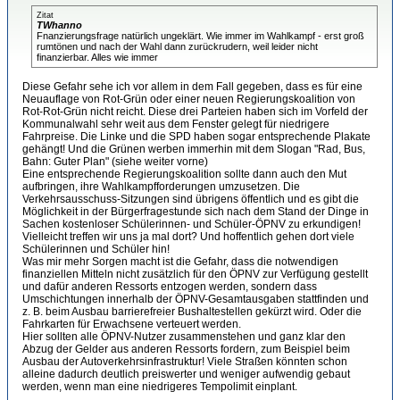
Zitat
TWhanno
Fnanzierungsfrage natürlich ungeklärt. Wie immer im Wahlkampf - erst groß
rumtönen und nach der Wahl dann zurückrudern, weil leider nicht
finanzierbar. Alles wie immer
Diese Gefahr sehe ich vor allem in dem Fall gegeben, dass es für eine
Neuauflage von Rot-Grün oder einer neuen Regierungskoalition von
Rot-Rot-Grün nicht reicht. Diese drei Parteien haben sich im Vorfeld der
Kommunalwahl sehr weit aus dem Fenster gelegt für niedrigere
Fahrpreise. Die Linke und die SPD haben sogar entsprechende Plakate
gehängt! Und die Grünen werben immerhin mit dem Slogan "Rad, Bus,
Bahn: Guter Plan" (siehe weiter vorne)
Eine entsprechende Regierungskoalition sollte dann auch den Mut
aufbringen, ihre Wahlkampfforderungen umzusetzen. Die
Verkehrsausschuss-Sitzungen sind übrigens öffentlich und es gibt die
Möglichkeit in der Bürgerfragestunde sich nach dem Stand der Dinge in
Sachen kostenloser Schülerinnen- und Schüler-ÖPNV zu erkundigen!
Vielleicht treffen wir uns ja mal dort? Und hoffentlich gehen dort viele
Schülerinnen und Schüler hin!
Was mir mehr Sorgen macht ist die Gefahr, dass die notwendigen
finanziellen Mitteln nicht zusätzlich für den ÖPNV zur Verfügung gestellt
und dafür anderen Ressorts entzogen werden, sondern dass
Umschichtungen innerhalb der ÖPNV-Gesamtausgaben stattfinden und
z. B. beim Ausbau barrierefreier Bushaltestellen gekürzt wird. Oder die
Fahrkarten für Erwachsene verteuert werden.
Hier sollten alle ÖPNV-Nutzer zusammenstehen und ganz klar den
Abzug der Gelder aus anderen Ressorts fordern, zum Beispiel beim
Ausbau der Autoverkehrsinfrastruktur! Viele Straßen könnten schon
alleine dadurch deutlich preiswerter und weniger aufwendig gebaut
werden, wenn man eine niedrigeres Tempolimit einplant.