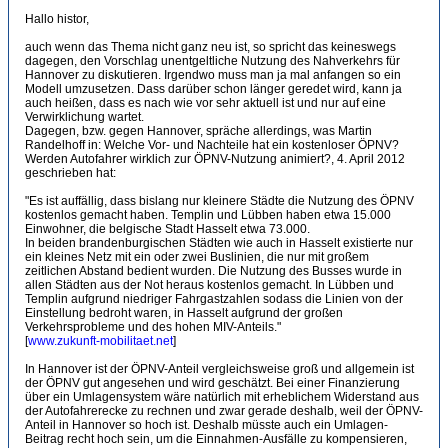
Hallo histor,
auch wenn das Thema nicht ganz neu ist, so spricht das keineswegs
dagegen, den Vorschlag unentgeltliche Nutzung des Nahverkehrs für
Hannover zu diskutieren. Irgendwo muss man ja mal anfangen so ein
Modell umzusetzen. Dass darüber schon länger geredet wird, kann ja
auch heißen, dass es nach wie vor sehr aktuell ist und nur auf eine
Verwirklichung wartet.
Dagegen, bzw. gegen Hannover, spräche allerdings, was Martin
Randelhoff in: Welche Vor- und Nachteile hat ein kostenloser ÖPNV?
Werden Autofahrer wirklich zur ÖPNV-Nutzung animiert?, 4. April 2012
geschrieben hat:
"Es ist auffällig, dass bislang nur kleinere Städte die Nutzung des ÖPNV
kostenlos gemacht haben. Templin und Lübben haben etwa 15.000
Einwohner, die belgische Stadt Hasselt etwa 73.000.
In beiden brandenburgischen Städten wie auch in Hasselt existierte nur
ein kleines Netz mit ein oder zwei Buslinien, die nur mit großem
zeitlichen Abstand bedient wurden. Die Nutzung des Busses wurde in
allen Städten aus der Not heraus kostenlos gemacht. In Lübben und
Templin aufgrund niedriger Fahrgastzahlen sodass die Linien von der
Einstellung bedroht waren, in Hasselt aufgrund der großen
Verkehrsprobleme und des hohen MIV-Anteils."
[
www.zukunft-mobilitaet.net
]
In Hannover ist der ÖPNV-Anteil vergleichsweise groß und allgemein ist
der ÖPNV gut angesehen und wird geschätzt. Bei einer Finanzierung
über ein Umlagensystem wäre natürlich mit erheblichem Widerstand aus
der Autofahrerecke zu rechnen und zwar gerade deshalb, weil der ÖPNV-
Anteil in Hannover so hoch ist. Deshalb müsste auch ein Umlagen-
Beitrag recht hoch sein, um die Einnahmen-Ausfälle zu kompensieren,