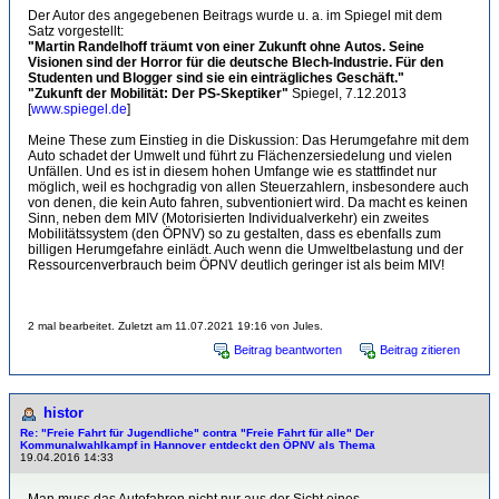
Der Autor des angegebenen Beitrags wurde u. a. im Spiegel mit dem
Satz vorgestellt:
"Martin Randelhoff träumt von einer Zukunft ohne Autos. Seine
Visionen sind der Horror für die deutsche Blech-Industrie. Für den
Studenten und Blogger sind sie ein einträgliches Geschäft."
"Zukunft der Mobilität: Der PS-Skeptiker"
Spiegel, 7.12.2013
[
www.spiegel.de
]
Meine These zum Einstieg in die Diskussion: Das Herumgefahre mit dem
Auto schadet der Umwelt und führt zu Flächenzersiedelung und vielen
Unfällen. Und es ist in diesem hohen Umfange wie es stattfindet nur
möglich, weil es hochgradig von allen Steuerzahlern, insbesondere auch
von denen, die kein Auto fahren, subventioniert wird. Da macht es keinen
Sinn, neben dem MIV (Motorisierten Individualverkehr) ein zweites
Mobilitätssystem (den ÖPNV) so zu gestalten, dass es ebenfalls zum
billigen Herumgefahre einlädt. Auch wenn die Umweltbelastung und der
Ressourcenverbrauch beim ÖPNV deutlich geringer ist als beim MIV!
2 mal bearbeitet. Zuletzt am 11.07.2021 19:16 von Jules.
Beitrag beantworten
Beitrag zitieren
histor
Re: "Freie Fahrt für Jugendliche" contra "Freie Fahrt für alle" Der
Kommunalwahlkampf in Hannover entdeckt den ÖPNV als Thema
19.04.2016 14:33