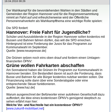
19.04.2016 08:26
Der Wahlkampf für die bevorstehenden Wahlen in den Städten und
Gemeinden der Region Hannover und für die Regionsversammlung
nimmt an Fahrt auf und erfreulicherweise wird der Öffentliche
Personennahverkehr als Wahlkampfthema eine wichtige Rolle spielen:
Die SPD fordert:
Hannover: Freie Fahrt für Jugendliche?
Schüler und Auszubildende in der Region Hannover sollen kostenlos mit
Bussen und Bahnen fahren dürfen, das will die SPD erreichen.
Hintergrund ist eine Forderung der Jusos für das Programm zur
Kommunalwahl im September.
Quelle: [www.neuepresse.de]
Die Grünen setzen noch eins oben drauf und fordern einen Umlagen-
finanzierten ÖPNV:
Grüne wollen Fahrkarten abschaffen
Am Sonnabend haben die Grünen ihr Programm zur Kommunalwahl in
Hannover beraten. Ein Bestandteil davon ist auch die Forderung, dass
Busse und Bahnen für alle Bürger kostenlos nutzbar werden sollen. Die
Finanzierung solle dann über eine Sonderabgabe oder eine
entsprechende Steuer funktionieren.
Quelle: [www.haz.de]
Warum ausgerechnet der Befürworter einer autofreien Gesellschaft dazu
auffordert, die Idee eines kostenlosen ÖPNV's genügend skeptisch zu
sehen erfährt man hier:
Welche Vor- und Nachteile hat ein kostenloser ÖPNV?
[
www.zukunft-mobilitaet.net
]