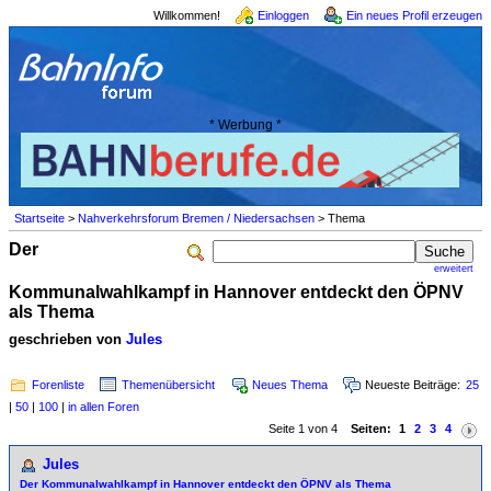
Willkommen!
Einloggen
Ein neues Profil erzeugen
* Werbung *
Startseite
>
Nahverkehrsforum Bremen / Niedersachsen
> Thema
Der
erweitert
Kommunalwahlkampf in Hannover entdeckt den ÖPNV
als Thema
geschrieben von
Jules
Forenliste
Themenübersicht
Neues Thema
Neueste Beiträge:
25
|
50
|
100
|
in allen Foren
Seite 1 von 4
Seiten:
1
2
3
4
Jules
Der Kommunalwahlkampf in Hannover entdeckt den ÖPNV als Thema