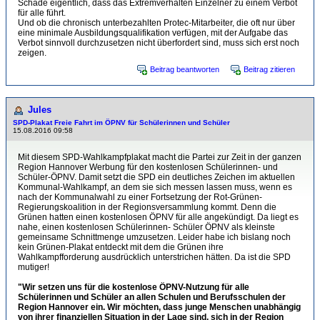
Schade eigentlich, dass das Extremverhalten Einzelner zu einem Verbot
für alle führt.
Und ob die chronisch unterbezahlten Protec-Mitarbeiter, die oft nur über
eine minimale Ausbildungsqualifikation verfügen, mit der Aufgabe das
Verbot sinnvoll durchzusetzen nicht überfordert sind, muss sich erst noch
zeigen.
Beitrag beantworten
Beitrag zitieren
Jules
SPD-Plakat Freie Fahrt im ÖPNV für Schülerinnen und Schüler
15.08.2016 09:58
Mit diesem SPD-Wahlkampfplakat macht die Partei zur Zeit in der ganzen
Region Hannover Werbung für den kostenlosen Schülerinnen- und
Schüler-ÖPNV. Damit setzt die SPD ein deutliches Zeichen im aktuellen
Kommunal-Wahlkampf, an dem sie sich messen lassen muss, wenn es
nach der Kommunalwahl zu einer Fortsetzung der Rot-Grünen-
Regierungskoalition in der Regionsversammlung kommt. Denn die
Grünen hatten einen kostenlosen ÖPNV für alle angekündigt. Da liegt es
nahe, einen kostenlosen Schülerinnen- Schüler ÖPNV als kleinste
gemeinsame Schnittmenge umzusetzen. Leider habe ich bislang noch
kein Grünen-Plakat entdeckt mit dem die Grünen ihre
Wahlkampfforderung ausdrücklich unterstrichen hätten. Da ist die SPD
mutiger!
"Wir setzen uns für die kostenlose ÖPNV-Nutzung für alle
Schülerinnen und Schüler an allen Schulen und Berufsschulen der
Region Hannover ein. Wir möchten, dass junge Menschen unabhängig
von ihrer finanziellen Situation in der Lage sind, sich in der Region