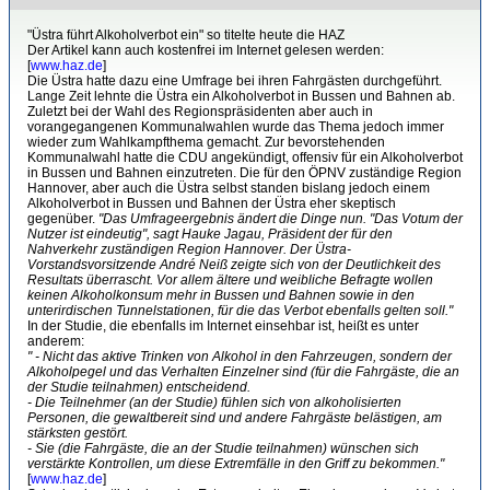
"Üstra führt Alkoholverbot ein" so titelte heute die HAZ
Der Artikel kann auch kostenfrei im Internet gelesen werden:
[
www.haz.de
]
Die Üstra hatte dazu eine Umfrage bei ihren Fahrgästen durchgeführt.
Lange Zeit lehnte die Üstra ein Alkoholverbot in Bussen und Bahnen ab.
Zuletzt bei der Wahl des Regionspräsidenten aber auch in
vorangegangenen Kommunalwahlen wurde das Thema jedoch immer
wieder zum Wahlkampfthema gemacht. Zur bevorstehenden
Kommunalwahl hatte die CDU angekündigt, offensiv für ein Alkoholverbot
in Bussen und Bahnen einzutreten. Die für den ÖPNV zuständige Region
Hannover, aber auch die Üstra selbst standen bislang jedoch einem
Alkoholverbot in Bussen und Bahnen der Üstra eher skeptisch
gegenüber.
"Das Umfrageergebnis ändert die Dinge nun. "Das Votum der
Nutzer ist eindeutig", sagt Hauke Jagau, Präsident der für den
Nahverkehr zuständigen Region Hannover. Der Üstra-
Vorstandsvorsitzende André Neiß zeigte sich von der Deutlichkeit des
Resultats überrascht. Vor allem ältere und weibliche Befragte wollen
keinen Alkoholkonsum mehr in Bussen und Bahnen sowie in den
unterirdischen Tunnelstationen, für die das Verbot ebenfalls gelten soll."
In der Studie, die ebenfalls im Internet einsehbar ist, heißt es unter
anderem:
" - Nicht das aktive Trinken von Alkohol in den Fahrzeugen, sondern der
Alkoholpegel und das Verhalten Einzelner sind (für die Fahrgäste, die an
der Studie teilnahmen) entscheidend.
- Die Teilnehmer (an der Studie) fühlen sich von alkoholisierten
Personen, die gewaltbereit sind und andere Fahrgäste belästigen, am
stärksten gestört.
- Sie (die Fahrgäste, die an der Studie teilnahmen) wünschen sich
verstärkte Kontrollen, um diese Extremfälle in den Griff zu bekommen."
[
www.haz.de
]