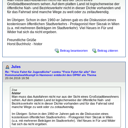
Man muss das Autofahren nicht nur aus der Sicht eines
Großstadtbewohners sehen. Auf dem platten Land ist logischerweise der
öffentliche Nah- und Bezirksverkehr nicht in dieser Dichte vorhanden und
für das Fahrrad sind manche Wege zu weit oder zu zeitaufwendig.
Im Übrigen: Schon in den 1960-er Jahren gab es die Diskussion eines
kostenlosen öffentlichen Stadtverkehrs - Protagonist Herr Slezak in Wien
(u.a. mit mehreren Beiträgen im Stadtverkehr). Viel Neues in Für und
Wider hat sich da nicht ergeben.
Freundliche Grüße
Horst Buchholz - histor
Beitrag beantworten
Beitrag zitieren
Jules
Re: "Freie Fahrt für Jugendliche" contra "Freie Fahrt für alle" Der
Kommunalwahlkampf in Hannover entdeckt den ÖPNV als Thema
20.04.2016 16:56
Zitat
histor
Man muss das Autofahren nicht nur aus der Sicht eines Großstadtbewohners
sehen. Auf dem platten Land ist logischerweise der öffentliche Nah- und
Bezirksverkehr nicht in dieser Dichte vorhanden und für das Fahrrad sind
manche Wege zu weit oder zu zeitaufwendig.
Im Übrigen: Schon in den 1960-er Jahren gab es die Diskussion eines
kostenlosen öffentlichen Stadtverkehrs - Protagonist Herr Slezak in Wien
(u.a. mit mehreren Beiträgen im Stadtverkehr). Viel Neues in Für und Wider
hat sich da nicht ergeben.