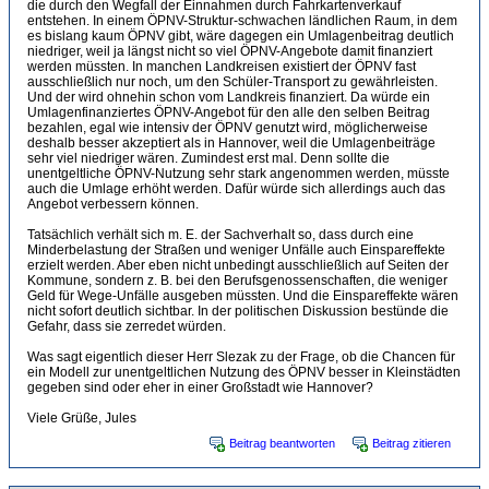
die durch den Wegfall der Einnahmen durch Fahrkartenverkauf
entstehen. In einem ÖPNV-Struktur-schwachen ländlichen Raum, in dem
es bislang kaum ÖPNV gibt, wäre dagegen ein Umlagenbeitrag deutlich
niedriger, weil ja längst nicht so viel ÖPNV-Angebote damit finanziert
werden müssten. In manchen Landkreisen existiert der ÖPNV fast
ausschließlich nur noch, um den Schüler-Transport zu gewährleisten.
Und der wird ohnehin schon vom Landkreis finanziert. Da würde ein
Umlagenfinanziertes ÖPNV-Angebot für den alle den selben Beitrag
bezahlen, egal wie intensiv der ÖPNV genutzt wird, möglicherweise
deshalb besser akzeptiert als in Hannover, weil die Umlagenbeiträge
sehr viel niedriger wären. Zumindest erst mal. Denn sollte die
unentgeltliche ÖPNV-Nutzung sehr stark angenommen werden, müsste
auch die Umlage erhöht werden. Dafür würde sich allerdings auch das
Angebot verbessern können.
Tatsächlich verhält sich m. E. der Sachverhalt so, dass durch eine
Minderbelastung der Straßen und weniger Unfälle auch Einspareffekte
erzielt werden. Aber eben nicht unbedingt ausschließlich auf Seiten der
Kommune, sondern z. B. bei den Berufsgenossenschaften, die weniger
Geld für Wege-Unfälle ausgeben müssten. Und die Einspareffekte wären
nicht sofort deutlich sichtbar. In der politischen Diskussion bestünde die
Gefahr, dass sie zerredet würden.
Was sagt eigentlich dieser Herr Slezak zu der Frage, ob die Chancen für
ein Modell zur unentgeltlichen Nutzung des ÖPNV besser in Kleinstädten
gegeben sind oder eher in einer Großstadt wie Hannover?
Viele Grüße, Jules
Beitrag beantworten
Beitrag zitieren