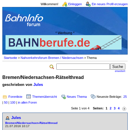
Willkommen!
Einloggen
Ein neues Profil erzeugen
* Werbung *
Startseite
>
Nahverkehrsforum Bremen / Niedersachsen
> Thema
erweitert
Bremen/Niedersachsen-Rätselthread
geschrieben von
Jules
Forenliste
Themenübersicht
Neues Thema
Neueste Beiträge:
25
|
50
|
100
|
in allen Foren
Seite 1 von 4
Seiten:
1
2
3
4
Jules
Bremen/Niedersachsen-Rätselthread
21.07.2016 10:17