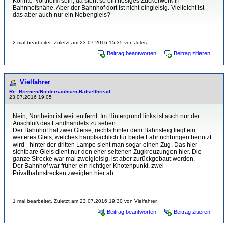
Könnte Northeim sein, da steht so ein riesiges Zuckerwerk in
Bahnhofsnähe. Aber der Bahnhof dort ist nicht eingleisig. Vielleicht ist
das aber auch nur ein Nebengleis?
2 mal bearbeitet. Zuletzt am 23.07.2016 15:35 von Jules.
Beitrag beantworten
Beitrag zitieren
Vielfahrer
Re: Bremen/Niedersachsen-Rätselthread
23.07.2016 19:05
Nein, Northeim ist weit entfernt. Im Hintergrund links ist auch nur der
Anschluß des Landhandels zu sehen.
Der Bahnhof hat zwei Gleise, rechts hinter dem Bahnsteig liegt ein
weiteres Gleis, welches hauptsächlich für beide Fahrtrichtungen benutzt
wird - hinter der dritten Lampe sieht man sogar einen Zug. Das hier
sichtbare Gleis dient nur den eher seltenen Zugkreuzungen hier. Die
ganze Strecke war mal zweigleisig, ist aber zurückgebaut worden.
Der Bahnhof war früher ein richtiger Knotenpunkt, zwei
Privatbahnstrecken zweigten hier ab.
1 mal bearbeitet. Zuletzt am 23.07.2016 19:30 von Vielfahrer.
Beitrag beantworten
Beitrag zitieren