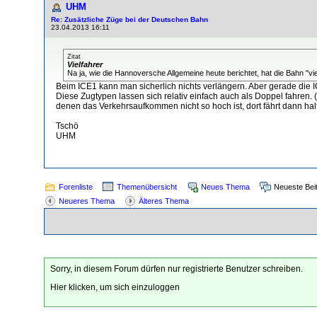
UHM
Re: Zusätzliche Züge bei der Deutschen Bahn
23.04.2013 16:11
Zitat
Vielfahrer
Na ja, wie die Hannoversche Allgemeine heute berichtet, hat die Bahn "v
Beim ICE1 kann man sicherlich nichts verlängern. Aber gerade die ICE
Diese Zugtypen lassen sich relativ einfach auch als Doppel fahre
denen das Verkehrsaufkommen nicht so hoch ist, dort fährt dann halt 
Tschö
UHM
Forenliste
Themenübersicht
Neues Thema
Neueste Bei
Neueres Thema
Älteres Thema
Sorry, in diesem Forum dürfen nur registrierte Benutzer schreiben.
Hier klicken, um sich einzuloggen