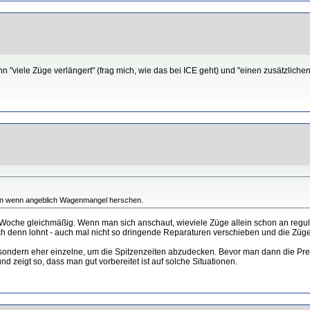
hn "viele Züge verlängert" (frag mich, wie das bei ICE geht) und "einen zusätzlic
tzen wenn angeblich Wagenmangel herschen.
Woche gleichmäßig. Wenn man sich anschaut, wieviele Züge allein schon an regul
 denn lohnt - auch mal nicht so dringende Reparaturen verschieben und die Züge st
sondern eher einzelne, um die Spitzenzeiten abzudecken. Bevor man dann die Presse
d zeigt so, dass man gut vorbereitet ist auf solche Situationen.