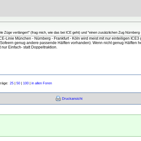
iele Züge verlängert" (frag mich, wie das bei ICE geht) und "einen zusätzlichen Zug Nürnber
-Linie München - Nürnberg - Frankfurt - Köln wird meist mit nur einteiligen ICE3 ge
n. (Sofeern genug andere passende Hälften vorhanden). Wenn nicht genug Hälften 
nur Einfach- statt Doppeltraktion.
träge:
25
|
50
|
100
|
in allen Foren
Druckansicht