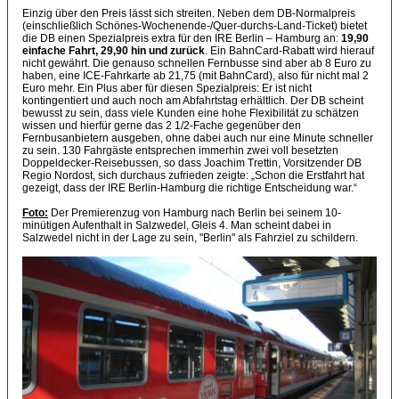
Einzig über den Preis lässt sich streiten. Neben dem DB-Normalpreis
(einschließlich Schönes-Wochenende-/Quer-durchs-Land-Ticket) bietet
die DB einen Spezialpreis extra für den IRE Berlin – Hamburg an:
19,90
einfache Fahrt, 29,90 hin und zurück
. Ein BahnCard-Rabatt wird hierauf
nicht gewährt. Die genauso schnellen Fernbusse sind aber ab 8 Euro zu
haben, eine ICE-Fahrkarte ab 21,75 (mit BahnCard), also für nicht mal 2
Euro mehr. Ein Plus aber für diesen Spezialpreis: Er ist nicht
kontingentiert und auch noch am Abfahrtstag erhältlich. Der DB scheint
bewusst zu sein, dass viele Kunden eine hohe Flexibilität zu schätzen
wissen und hierfür gerne das 2 1/2-Fache gegenüber den
Fernbusanbietern ausgeben, ohne dabei auch nur eine Minute schneller
zu sein. 130 Fahrgäste entsprechen immerhin zwei voll besetzten
Doppeldecker-Reisebussen, so dass Joachim Trettin, Vorsitzender DB
Regio Nordost, sich durchaus zufrieden zeigte: „Schon die Erstfahrt hat
gezeigt, dass der IRE Berlin-Hamburg die richtige Entscheidung war.“
Foto:
Der Premierenzug von Hamburg nach Berlin bei seinem 10-
minütigen Aufenthalt in Salzwedel, Gleis 4. Man scheint dabei in
Salzwedel nicht in der Lage zu sein, "Berlin" als Fahrziel zu schildern.