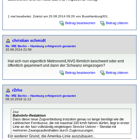
1 mal bearbeitet. Zuletzt am 20.08.2014 09:26 von BussHamburg001.
Beitrag beantworten
Beitrag zitieren
christian schmidt
Re: IRE Berlin – Hamburg erfolgreich gestartet
20.08.2014 21:56
Hat sich nun eigentlich Metronom/LNVG förmlich beschwert oder erst
öffentlich gejammert und dann der Schwanz eingezogen?
Beitrag beantworten
Beitrag zitieren
r2rho
Re: IRE Berlin – Hamburg erfolgreich gestartet
08.10.2018 11:12
Zitat
BahnInfo-Redaktion
Dass diese neue Zugverbindung trotzdem genau so lange benötigt wie die
zahlreichen Fernbusse, die mit maximal 100 km/h fahren dürfen, liegt in erster
Linie an der fast vollständig eingleisigen Strecke Uelzen – Stendal mit
mehreren Zwangsaufenthalten durch Zugkreuzungen.
Ein weiterer Grund, die Amerika-Linie auszubauen...