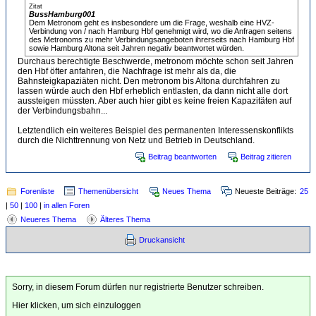
Zitat
BussHamburg001
Dem Metronom geht es insbesondere um die Frage, weshalb eine HVZ-
Verbindung von / nach Hamburg Hbf genehmigt wird, wo die Anfragen seitens
des Metronoms zu mehr Verbindungsangeboten ihrerseits nach Hamburg Hbf
sowie Hamburg Altona seit Jahren negativ beantwortet würden.
Durchaus berechtigte Beschwerde, metronom möchte schon seit Jahren
den Hbf öfter anfahren, die Nachfrage ist mehr als da, die
Bahnsteigkapaziäten nicht. Den metronom bis Altona durchfahren zu
lassen würde auch den Hbf erheblich entlasten, da dann nicht alle dort
aussteigen müssten. Aber auch hier gibt es keine freien Kapazitäten auf
der Verbindungsbahn...
Letztendlich ein weiteres Beispiel des permanenten Interessenskonflikts
durch die Nichttrennung von Netz und Betrieb in Deutschland.
Beitrag beantworten
Beitrag zitieren
Forenliste
Themenübersicht
Neues Thema
Neueste Beiträge:
25
|
50
|
100
|
in allen Foren
Neueres Thema
Älteres Thema
Druckansicht
Sorry, in diesem Forum dürfen nur registrierte Benutzer schreiben.
Hier klicken, um sich einzuloggen