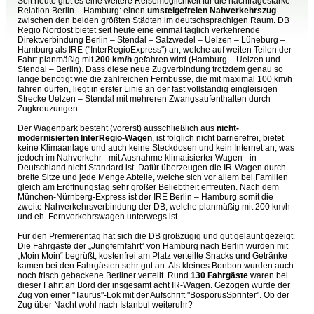
Seit heute gibt es eine weitere Reisemöglichkeit für die nachfragestarke
Relation Berlin – Hamburg: einen
umsteigefreien Nahverkehrszug
zwischen den beiden größten Städten im deutschsprachigen Raum. DB
Regio Nordost bietet seit heute eine einmal täglich verkehrende
Direktverbindung Berlin – Stendal – Salzwedel – Uelzen – Lüneburg –
Hamburg als IRE ("InterRegioExpress") an, welche auf weiten Teilen der
Fahrt planmäßig mit
200 km/h
gefahren wird (Hamburg – Uelzen und
Stendal – Berlin). Dass diese neue Zugverbindung trotzdem genau so
lange benötigt wie die zahlreichen Fernbusse, die mit maximal 100 km/h
fahren dürfen, liegt in erster Linie an der fast vollständig eingleisigen
Strecke Uelzen – Stendal mit mehreren Zwangsaufenthalten durch
Zugkreuzungen.
Der Wagenpark besteht (vorerst) ausschließlich aus
nicht-
modernisierten InterRegio-Wagen
, ist folglich nicht barrierefrei, bietet
keine Klimaanlage und auch keine Steckdosen und kein Internet an, was
jedoch im Nahverkehr - mit Ausnahme klimatisierter Wagen - in
Deutschland nicht Standard ist. Dafür überzeugen die IR-Wagen durch
breite Sitze und jede Menge Abteile, welche sich vor allem bei Familien
gleich am Eröffnungstag sehr großer Beliebtheit erfreuten. Nach dem
München-Nürnberg-Express ist der IRE Berlin – Hamburg somit die
zweite Nahverkehrsverbindung der DB, welche planmäßig mit 200 km/h
und eh. Fernverkehrswagen unterwegs ist.
Für den Premierentag hat sich die DB großzügig und gut gelaunt gezeigt.
Die Fahrgäste der „Jungfernfahrt“ von Hamburg nach Berlin wurden mit
„Moin Moin“ begrüßt, kostenfrei am Platz verteilte Snacks und Getränke
kamen bei den Fahrgästen sehr gut an. Als kleines Bonbon wurden auch
noch frisch gebackene Berliner verteilt. Rund
130 Fahrgäste
waren bei
dieser Fahrt an Bord der insgesamt acht IR-Wagen. Gezogen wurde der
Zug von einer "Taurus"-Lok mit der Aufschrift "BosporusSprinter". Ob der
Zug über Nacht wohl nach Istanbul weiteruhr?