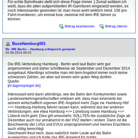
Für echte Bahnfreaks stellt sich diese Frage immer ;) Zumal seitdem ich
weiß, dass die alten aufgemöbelten IR-Garnituren eingesetzt werden, es
noch interessanter geworden ist: man muss wohl wirklich mind. 15€ pro
Fahrt investieren, um einmal bzw. zweimal mit dem IRE fahren zu
können.
Beitrag beantworten
Beitrag zitieren
BussHamburg001
Re: IRE Berlin – Hamburg erfolgreich gestartet
20.08.2014 09:25
Die IRE-Verbindung Hamburg - Berlin wird laut Bahn sehr gut
angenommen und daher schrittweise ab September und Dezember 2014
ausgebaut. Allerdings schreibe man mit dem Angebot immer noch keine
schwarzen Zahlen, sei aber auf einem sehr guten Weg dorthin.
Quelle:
[
m.tagesspiegel.de
]
Interessant wird dann allerdings, wie die Bahn den Konkurrenten sowie
Landesverkehrsgesellschaften erklären will, dass man einerseits bei
seinem wirtschaftlich eigenen IRE-Angebot mehr Züge zw. Hamburg Hbf
<=> Hamburg-Harburg fahren lassen kann, während das bei anderen
Verbindungen, wie etwa Hamburg <=> Lüneburg sowie Hamburg <=>
Lübeck nicht geht. Dies gilt umsomehr, SOLLTEN die zusätzliche Züge ab
Dezember auch nur annähernd in der HVZ starten / enden. Dann ist die
Beschwerde der LVGs und EVUs vorprogrammiert und meines Erachtens
auch völlig berechtigt.
Gleichwohl freut mich, dass natürlich mehr Leute auf die Bahn
ausweichen und ich halte das IRE-Angebot für richtig.