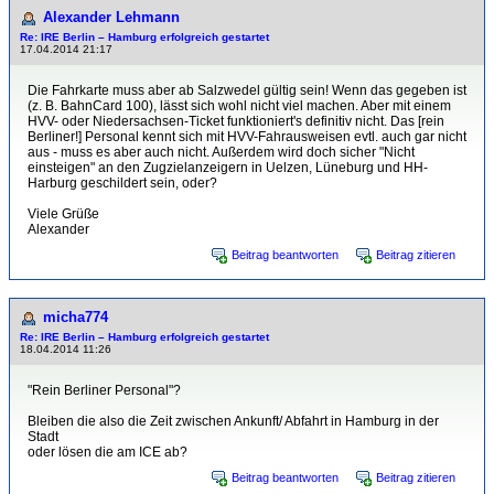
Alexander Lehmann
Re: IRE Berlin – Hamburg erfolgreich gestartet
17.04.2014 21:17
Die Fahrkarte muss aber ab Salzwedel gültig sein! Wenn das gegeben ist
(z. B. BahnCard 100), lässt sich wohl nicht viel machen. Aber mit einem
HVV- oder Niedersachsen-Ticket funktioniert's definitiv nicht. Das [rein
Berliner!] Personal kennt sich mit HVV-Fahrausweisen evtl. auch gar nicht
aus - muss es aber auch nicht. Außerdem wird doch sicher "Nicht
einsteigen" an den Zugzielanzeigern in Uelzen, Lüneburg und HH-
Harburg geschildert sein, oder?
Viele Grüße
Alexander
Beitrag beantworten
Beitrag zitieren
micha774
Re: IRE Berlin – Hamburg erfolgreich gestartet
18.04.2014 11:26
"Rein Berliner Personal"?
Bleiben die also die Zeit zwischen Ankunft/ Abfahrt in Hamburg in der
Stadt
oder lösen die am ICE ab?
Beitrag beantworten
Beitrag zitieren