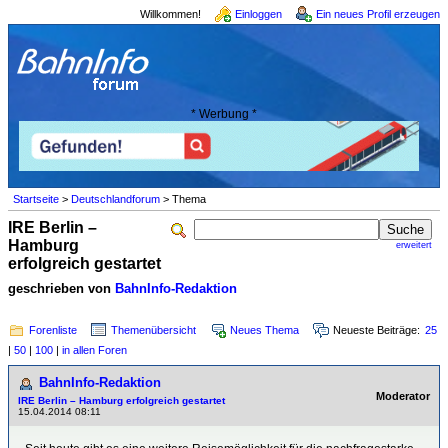
Willkommen!
Einloggen
Ein neues Profil erzeugen
* Werbung *
Startseite
>
Deutschlandforum
> Thema
IRE Berlin –
Hamburg
erweitert
erfolgreich gestartet
geschrieben von
BahnInfo-Redaktion
Forenliste
Themenübersicht
Neues Thema
Neueste Beiträge:
25
|
50
|
100
|
in allen Foren
BahnInfo-Redaktion
Moderator
IRE Berlin – Hamburg erfolgreich gestartet
15.04.2014 08:11