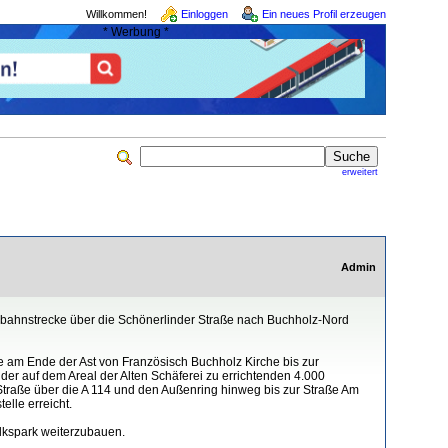
Willkommen!
Einloggen
Ein neues Profil erzeugen
* Werbung *
erweitert
Admin
enbahnstrecke über die Schönerlinder Straße nach Buchholz-Nord
 am Ende der Ast von Französisch Buchholz Kirche bis zur
er auf dem Areal der Alten Schäferei zu errichtenden 4.000
traße über die A 114 und den Außenring hinweg bis zur Straße Am
lle erreicht.
lkspark weiterzubauen.