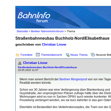
Startseite
>
Berliner Nahverkehrsforum
> Thema
Straßenbahnneubau Buchholz-Nord/Elisabethaue
geschrieben von
Christian Linow
Forenliste
Themenübersicht
Neues Thema
Neueste Bei
Christian Linow
Straßenbahnneubau Buchholz-Nord/Elisabethaue
18.05.2022 11:57
Wenn man einem Bericht der
Berliner Morgenpost
von vor vier Tage
Realität werden könnte.
Schon vor 30 Jahren war eine Verlängerung über Blankenburg und B
Guyotstraße, der ursprünglichen Plänen zufolge hätte über die Die
Wohnungen wird es nun in Sachen ÖPNV auch wieder konkreter. Wie 
Posseberg verlängert werden, wo sie kurz dahinter in das gen Osten
Ebenfalls ist Bestandteil des Verkehrskonzeptes, die Tram von de