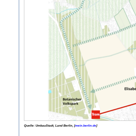
Quelle: UmbauStadt, Land Berlin, [
mein.berlin.de
]