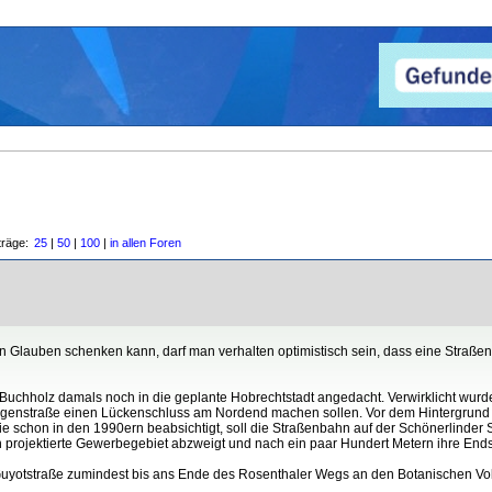
träge:
25
|
50
|
100
|
in allen Foren
n Glauben schenken kann, darf man verhalten optimistisch sein, dass eine Straß
uchholz damals noch in die geplante Hobrechtstadt angedacht. Verwirklicht wurde
tzgenstraße einen Lückenschluss am Nordend machen sollen. Vor dem Hintergrund d
schon in den 1990ern beabsichtigt, soll die Straßenbahn auf der Schönerlinder S
 projektierte Gewerbegebiet abzweigt und nach ein paar Hundert Metern ihre Endste
r Guyotstraße zumindest bis ans Ende des Rosenthaler Wegs an den Botanischen Vo