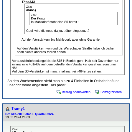
Theo333
Zitat
marc-j
Zitat
Der Fonz
In Mahlsdorf steht eine S5 bereit :
Cool, wird die neue da jetzt öfter eingesetzt?
Auf den Verstärkern bis Mahlsdorf, aber ohne Garantie.
Auf den Verstärkern von und bis Warschauer Straße habe ich bisher
noch nichts anderes fahren sehen.
Voraussichtlich solange bis die S15 in Betrieb geht. Hab seit Dezember nur
einmal eine 481/482 auf dem betreffenden Verstärker gesehen, sonst nur
484.
Auf dem S3-Verstärker ist manchmal auch ein 484er zu sehen.
An den Wochenenden sieht man bis zu 4 Einheiten in Ostbahnhof und
Friedrichsfelde abgestellt. Das passt.
Beitrag beantworten
Beitrag zitieren
Tramy1
Re: Aktuelle Fotos I. Quartal 2024
13.03.2024 20:03
Zitat