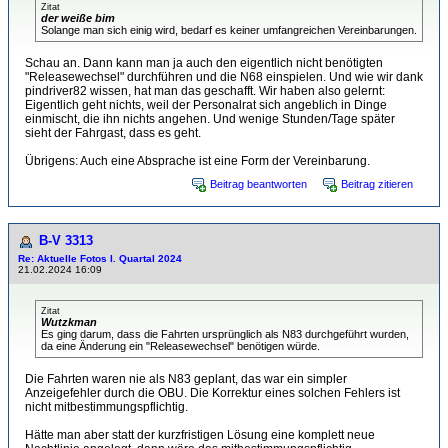
Zitat
der weiße bim
Solange man sich einig wird, bedarf es keiner umfangreichen Vereinbarungen.
Schau an. Dann kann man ja auch den eigentlich nicht benötigten
"Releasewechsel" durchführen und die N68 einspielen. Und wie wir dank
pindriver82 wissen, hat man das geschafft. Wir haben also gelernt:
Eigentlich geht nichts, weil der Personalrat sich angeblich in Dinge
einmischt, die ihn nichts angehen. Und wenige Stunden/Tage später
sieht der Fahrgast, dass es geht.
Übrigens: Auch eine Absprache ist eine Form der Vereinbarung.
Beitrag beantworten
Beitrag zitieren
B-V 3313
Re: Aktuelle Fotos I. Quartal 2024
21.02.2024 16:09
Zitat
Wutzkman
Es ging darum, dass die Fahrten ursprünglich als N83 durchgeführt wurden,
da eine Änderung ein "Releasewechsel" benötigen würde.
Die Fahrten waren nie als N83 geplant, das war ein simpler
Anzeigefehler durch die OBU. Die Korrektur eines solchen Fehlers ist
nicht mitbestimmungspflichtig.
Hätte man aber statt der kurzfristigen Lösung eine komplett neue