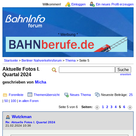
Willkommen!
Einloggen
Ein neues Profil erzeugen
* Werbung *
Startseite
>
Berliner Nahverkehrsforum
>
Thema
> Seite 5
Aktuelle Fotos I.
Quartal 2024
erweitert
geschrieben von
Micha
Forenliste
Themenübersicht
Neues Thema
Neueste Beiträge:
25
|
50
|
100
|
in allen Foren
Seite 5 von 6
Seiten:
1
2
3
4
5
6
Wutzkman
Re: Aktuelle Fotos I. Quartal 2024
21.02.2024 10:36