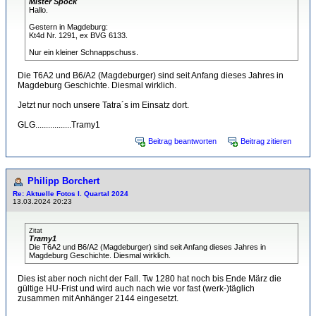
Mister Spock
Hallo.
Gestern in Magdeburg:
Kt4d Nr. 1291, ex BVG 6133.
Nur ein kleiner Schnappschuss.
Die T6A2 und B6/A2 (Magdeburger) sind seit Anfang dieses Jahres in
Magdeburg Geschichte. Diesmal wirklich.
Jetzt nur noch unsere Tatra´s im Einsatz dort.
GLG.................Tramy1
Beitrag beantworten
Beitrag zitieren
Philipp Borchert
Re: Aktuelle Fotos I. Quartal 2024
13.03.2024 20:23
Zitat
Tramy1
Die T6A2 und B6/A2 (Magdeburger) sind seit Anfang dieses Jahres in
Magdeburg Geschichte. Diesmal wirklich.
Dies ist aber noch nicht der Fall. Tw 1280 hat noch bis Ende März die
gültige HU-Frist und wird auch nach wie vor fast (werk-)täglich
zusammen mit Anhänger 2144 eingesetzt.