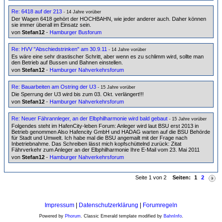
Re: 6418 auf der 213
- 14 Jahre vorüber
Der Wagen 6418 gehört der HOCHBAHN, wie jeder anderer auch. Daher können
sie immer überall im Einsatz sein.
von
Stefan12
-
Hamburger Busforum
Re: HVV "Abschiedstrinken" am 30.9.11
- 14 Jahre vorüber
Es wäre eine sehr drastischer Schritt, aber wenn es zu schlimm wird, sollte man
den Betrieb auf Bussen und Bahnen einstellen.
von
Stefan12
-
Hamburger Nahverkehrsforum
Re: Bauarbeiten am Ostring der U3
- 15 Jahre vorüber
Die Sperrung der U3 wird bis zum 03. Okt. verlängert!!!
von
Stefan12
-
Hamburger Nahverkehrsforum
Re: Neuer Fährannleger, an der Elbphilharmonie wird bald gebaut
- 15 Jahre vorüber
Folgendes steht im HafenCity-leben Forum: Anleger wird laut BSU erst 2013 in
Betrieb genommen Also Hafencity GmbH und HADAG warten auf die BSU Behörde
für Stadt und Umwelt. Ich habe mal die BSU angemailt mit der Frage nach
Inbetriebnahme. Das Schreiben lässt mich kopfschüttelnd zurück: Zitat
Fährverkehr zum Anleger an der Elbphilharmonie Ihre E-Mail vom 23. Mai 2011
von
Stefan12
-
Hamburger Nahverkehrsforum
Seite 1 von 2
Seiten:
1
2
Impressum
|
Datenschutzerklärung
|
Forumregeln
Powered by
Phorum
. Classic Emerald template modified by
BahnInfo
.