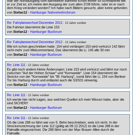
War der Nordausgang vom Barmbeker Bahnhof schon immer so schmal/breit wie
er zur Zeit ist, ich meine den Ausgang der zum alten ZOB führte, oder ist er nach
dem Krieg verändert worden? Ich habe nach Bildern gesucht, aber keine gefunden.
von
Stefan12
-
Hamburger Nahverkehrsforum
Re: Fahrplanwechsel Dezember 2012
- 13 Jahre vorüber
Die Fahrten übernimmt die Linie 153
von
Stefan12
-
Hamburger Busforum
Re: Fahrplanwechsel Dezember 2012
- 13 Jahre vorüber
Wie ich schon geschrieben hatte: 154 wird verlängert 153 wird verkürzt 142 fährt
nicht mehr zum Midsommerland, Das übernimmt die Li. 145 alle 30 min
von
Stefan12
-
Hamburger Busforum
Re: Linie 111
- 13 Jahre vorüber
Es gibt noch andere kleine Änderungen: Linie 153 wird verkürzt und fährt nur noch
zwischen "Auf der Hohen Schaar" und "Kornweide". Linie 154 übernimmt die
Strecke von der "Kornweide" bis "Bf. Harburg", somit fährt die Li. 154 von Berliner
Tor bis Harburg durch und entlastet auch die S3/S31 einwenig.
von
Stefan12
-
Hamburger Busforum
Re: Linie 111
- 13 Jahre vorüber
Ich werde hier nicht sagen, aus welchen Quellen ich mein Wissen habe, aber die
sind SICHER!!
von
Stefan12
-
Hamburger Busforum
Re: Linie 111
- 13 Jahre vorüber
Ob die Linie 288 so fährt wie von S. Behn beschrieben, weis ich nicht. In der
Streckenzeichnung der Linie 112 (gültig ab 09.12.2012) ist die Linie 288 in der
Palmaille eingezeichnet. Die 288 fährt von der Max-Brauer-Allee durch die
Palmaille.