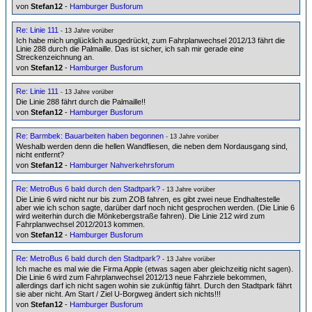
von
Stefan12
-
Hamburger Busforum
Re: Linie 111
- 13 Jahre vorüber
Ich habe mich unglücklich ausgedrückt, zum Fahrplanwechsel 2012/13 fährt die
Linie 288 durch die Palmaille. Das ist sicher, ich sah mir gerade eine
Streckenzeichnung an.
von
Stefan12
-
Hamburger Busforum
Re: Linie 111
- 13 Jahre vorüber
Die Linie 288 fährt durch die Palmaille!!
von
Stefan12
-
Hamburger Busforum
Re: Barmbek: Bauarbeiten haben begonnen
- 13 Jahre vorüber
Weshalb werden denn die hellen Wandfliesen, die neben dem Nordausgang sind,
nicht entfernt?
von
Stefan12
-
Hamburger Nahverkehrsforum
Re: MetroBus 6 bald durch den Stadtpark?
- 13 Jahre vorüber
Die Linie 6 wird nicht nur bis zum ZOB fahren, es gibt zwei neue Endhaltestelle
aber wie ich schon sagte, darüber darf noch nicht gesprochen werden. (Die Linie 6
wird weiterhin durch die Mönkebergstraße fahren). Die Linie 212 wird zum
Fahrplanwechsel 2012/2013 kommen.
von
Stefan12
-
Hamburger Busforum
Re: MetroBus 6 bald durch den Stadtpark?
- 13 Jahre vorüber
Ich mache es mal wie die Firma Apple (etwas sagen aber gleichzeitig nicht sagen).
Die Linie 6 wird zum Fahrplanwechsel 2012/13 neue Fahrziele bekommen,
allerdings darf ich nicht sagen wohin sie zukünftig fährt. Durch den Stadtpark fährt
sie aber nicht. Am Start / Ziel U-Borgweg ändert sich nichts!!!
von
Stefan12
-
Hamburger Busforum