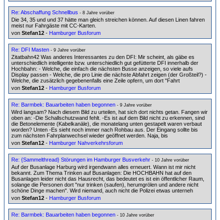
Re: Abschaffung Schnellbus
- 8 Jahre vorüber
Die 34, 35 und und 37 hätte man gleich streichen können. Auf diesen Linen fahren
meist nur Fahrgäste mit CC-Karten.
von
Stefan12
-
Hamburger Busforum
Re: DFI Masten
- 9 Jahre vorüber
Zitatbahn42 Was anderes Interessantes zu den DFI: Mir scheint, als gäbe es
unterschiedlich intelligente bzw. unterschiedlich gut gefütterte DFI innerhalb der
Hochbahn: - Welche, die einfach die nächsten Busse anzeigen, so viele aufs
Display passen - Welche, die pro Linie die nächste Abfahrt zeigen (der Großteil?) -
Welche, die zusätzlich gegebenenfalls eine Zeile opfern, um dort "Fahrt
von
Stefan12
-
Hamburger Busforum
Re: Barmbek: Bauarbeiten haben begonnen
- 9 Jahre vorüber
Wird langsam? Nach diesem Bild zu urteilen, hat sich dort nichts getan. Fangen wir
oben an: -Die Schallschutzwand fehlt. -Es ist auf dem Bild nicht zu erkennen, sind
die Betonelemente (Kabelkanäle), die monatelang unten gestapelt waren verbaut
worden? Unten -Es sieht noch immer nach Rohbau aus. Der Eingang sollte bis
zum nächsten Fahrplanwechsel wieder geöffnet werden. Naja, bis
von
Stefan12
-
Hamburger Nahverkehrsforum
Re: {Sammelthread} Störungen im Hamburger Busverkehr
- 10 Jahre vorüber
Auf der Busanlage Harburg wird irgendwann alles erneuert. Wann ist mir nicht
bekannt. Zum Thema Trinken auf Busanlagen: Die HOCHBAHN hat auf den
Busanlagen leider nicht das Hausrecht, das bedeutet es ist ein öffentlicher Raum,
solange die Personen dort "nur trinken (saufen), herumgrölen und andere nicht
schöne Dinge machen". Wird niemand, auch nicht die Polizei etwas unterneh
von
Stefan12
-
Hamburger Busforum
Re: Barmbek: Bauarbeiten haben begonnen
- 10 Jahre vorüber