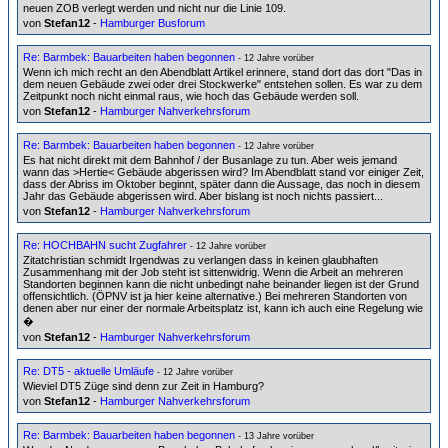
neuen ZOB verlegt werden und nicht nur die Linie 109.
von
Stefan12
-
Hamburger Busforum
Re: Barmbek: Bauarbeiten haben begonnen
- 12 Jahre vorüber
Wenn ich mich recht an den Abendblatt Artikel erinnere, stand dort das dort "Das in
dem neuen Gebäude zwei oder drei Stockwerke" entstehen sollen. Es war zu dem
Zeitpunkt noch nicht einmal raus, wie hoch das Gebäude werden soll.
von
Stefan12
-
Hamburger Nahverkehrsforum
Re: Barmbek: Bauarbeiten haben begonnen
- 12 Jahre vorüber
Es hat nicht direkt mit dem Bahnhof / der Busanlage zu tun. Aber weis jemand
wann das >Hertie< Gebäude abgerissen wird? Im Abendblatt stand vor einiger Zeit,
dass der Abriss im Oktober beginnt, später dann die Aussage, das noch in diesem
Jahr das Gebäude abgerissen wird. Aber bislang ist noch nichts passiert...
von
Stefan12
-
Hamburger Nahverkehrsforum
Re: HOCHBAHN sucht Zugfahrer
- 12 Jahre vorüber
Zitatchristian schmidt Irgendwas zu verlangen dass in keinen glaubhaften
Zusammenhang mit der Job steht ist sittenwidrig. Wenn die Arbeit an mehreren
Standorten beginnen kann die nicht unbedingt nahe beinander liegen ist der Grund
offensichtlich. (ÖPNV ist ja hier keine alternative.) Bei mehreren Standorten von
denen aber nur einer der normale Arbeitsplatz ist, kann ich auch eine Regelung wie
�
von
Stefan12
-
Hamburger Nahverkehrsforum
Re: DT5 - aktuelle Umläufe
- 12 Jahre vorüber
Wieviel DT5 Züge sind denn zur Zeit in Hamburg?
von
Stefan12
-
Hamburger Nahverkehrsforum
Re: Barmbek: Bauarbeiten haben begonnen
- 13 Jahre vorüber