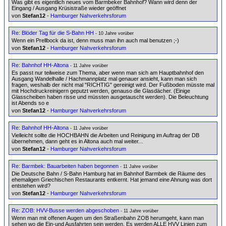
Was gibt es eigentlich neues vom Barmbeker Bahnhof? Wann wird denn der
Eingang / Ausgang Krüsistraße wieder geöffnet
von
Stefan12
-
Hamburger Nahverkehrsforum
Re: Blöder Tag für die S-Bahn HH
- 10 Jahre vorüber
Wenn ein Prellbock da ist, denn muss man ihn auch mal benutzen ;-)
von
Stefan12
-
Hamburger Nahverkehrsforum
Re: Bahnhof HH-Altona
- 11 Jahre vorüber
Es passt nur teilweise zum Thema, aber wenn man sich am Hauptbahnhof den
Ausgang Wandelhalle / Hachmannplatz mal genauer ansieht, kann man sich
fragen, weshalb der nicht mal "RICHTIG" gereinigt wird. Der Fußboden müsste mal
mit Hochdruckreinigern geputzt werden, genauso die Glasdächer. (Einige
Glasscheiben haben risse und müssten ausgetauscht werden). Die Beleuchtung
ist Abends so e
von
Stefan12
-
Hamburger Nahverkehrsforum
Re: Bahnhof HH-Altona
- 11 Jahre vorüber
Vielleicht sollte die HOCHBAHN die Arbeiten und Reinigung im Auftrag der DB
übernehmen, dann geht es in Altona auch mal weiter...
von
Stefan12
-
Hamburger Nahverkehrsforum
Re: Barmbek: Bauarbeiten haben begonnen
- 11 Jahre vorüber
Die Deutsche Bahn / S-Bahn Hamburg hat im Bahnhof Barmbek die Räume des
ehemaligen Griechischen Restaurants entkernt. Hat jemand eine Ahnung was dort
entstehen wird?
von
Stefan12
-
Hamburger Nahverkehrsforum
Re: ZOB: HVV-Busse werden abgeschoben
- 11 Jahre vorüber
Wenn man mit offenen Augen um den Straßenbahn ZOB herumgeht, kann man
sehen wo die Ein-und Ausfahrten sein werden. Es werden ALLE HVV Linien zum