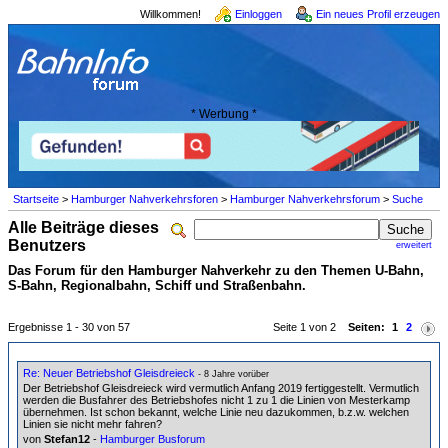
Willkommen!
Einloggen
Ein neues Profil erzeugen
* Werbung *
Startseite
>
Hamburger Nahverkehrsforen
>
Hamburger Nahverkehrsforum
>
Suche
Alle Beiträge dieses
Benutzers
erweitert
Das Forum für den Hamburger Nahverkehr zu den Themen U-Bahn,
S-Bahn, Regionalbahn, Schiff und Straßenbahn.
Ergebnisse 1 - 30 von 57
Seite 1 von 2
Seiten:
1
2
Re: Neuer Betriebshof Gleisdreieck
- 8 Jahre vorüber
Der Betriebshof Gleisdreieck wird vermutlich Anfang 2019 fertiggestellt. Vermutlich
werden die Busfahrer des Betriebshofes nicht 1 zu 1 die Linien von Mesterkamp
übernehmen. Ist schon bekannt, welche Linie neu dazukommen, b.z.w. welchen
Linien sie nicht mehr fahren?
von
Stefan12
-
Hamburger Busforum