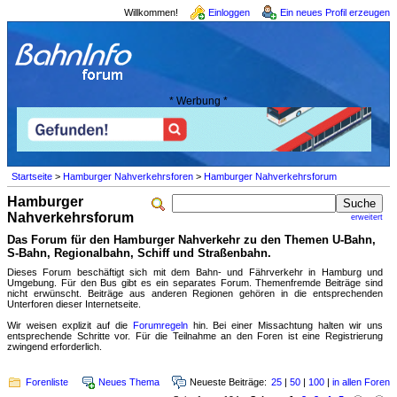
Willkommen!
Einloggen
Ein neues Profil erzeugen
* Werbung *
Startseite
>
Hamburger Nahverkehrsforen
>
Hamburger Nahverkehrsforum
Hamburger
Nahverkehrsforum
erweitert
Das Forum für den Hamburger Nahverkehr zu den Themen U-Bahn,
S-Bahn, Regionalbahn, Schiff und Straßenbahn.
Dieses Forum beschäftigt sich mit dem Bahn- und Fährverkehr in Hamburg und
Umgebung. Für den Bus gibt es ein separates Forum. Themenfremde Beiträge sind
nicht erwünscht. Beiträge aus anderen Regionen gehören in die entsprechenden
Unterforen dieser Internetseite.
Wir weisen explizit auf die
Forumregeln
hin. Bei einer Missachtung halten wir uns
entsprechende Schritte vor. Für die Teilnahme an den Foren ist eine Registrierung
zwingend erforderlich.
Forenliste
Neues Thema
Neueste Beiträge:
25
|
50
|
100
|
in allen Foren