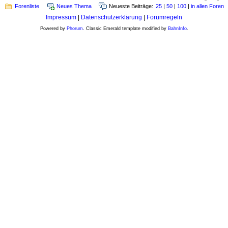
Forenliste
Neues Thema
Neueste Beiträge:
25
|
50
|
100
|
in allen Foren
Impressum
|
Datenschutzerklärung
|
Forumregeln
Powered by
Phorum
. Classic Emerald template modified by
BahnInfo
.