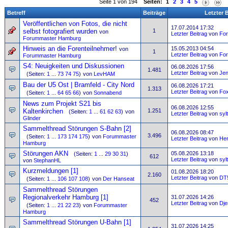
Seite 1 von 194
Seiten:
1
2
3
4
5
Betreff
Beiträge
Letzter 
Veröffentlichen von Fotos, die nicht
17.07.2014 17:32
selbst fotografiert wurden
1
von
Letzter Beitrag
von
Fo
Forummaster Hamburg
Hinweis an die Forenteilnehmer!
15.05.2013 04:54
von
1
Letzter Beitrag
von
Fo
Forummaster Hamburg
S4: Neuigkeiten und Diskussionen
06.08.2026 17:56
1.481
Letzter Beitrag
von
Je
(Seiten:
1
...
73
74
75
)
von
LevHAM
Bau der U5 Ost | Bramfeld - City Nord
06.08.2026 17:21
1.313
Letzter Beitrag
von
Fo
(Seiten:
1
...
64
65
66
)
von
Sonnabend
News zum Projekt S21 bis
06.08.2026 12:55
Kaltenkirchen
1.251
(Seiten:
1
...
61
62
63
)
von
Letzter Beitrag
von
syl
Glinder
Sammelthread Störungen S-Bahn [2]
06.08.2026 08:47
3.496
(Seiten:
1
...
173
174
175
)
von
Forummaster
Letzter Beitrag
von
Her
Hamburg
Störungen AKN
05.08.2026 13:18
(Seiten:
1
...
29
30
31
)
612
Letzter Beitrag
von
syl
von
StephanHL
Kurzmeldungen [1]
01.08.2026 18:20
2.160
Letzter Beitrag
von
DT5
(Seiten:
1
...
106
107
108
)
von
Der Hanseat
Sammelthread Störungen
Regionalverkehr Hamburg [1]
31.07.2026 14:26
452
Letzter Beitrag
von
Dje
(Seiten:
1
...
21
22
23
)
von
Forummaster
Hamburg
Sammelthread Störungen U-Bahn [1]
31.07.2026 14:25