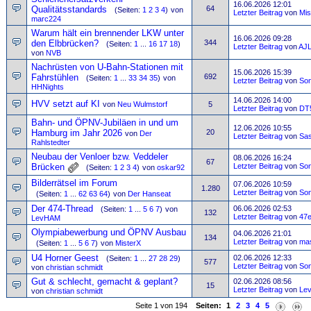
16.06.2026 12:01
Qualitätsstandards
64
(Seiten:
1
2
3
4
)
von
Letzter Beitrag
von
Mis
marc224
Warum hält ein brennender LKW unter
16.06.2026 09:28
den Elbbrücken?
344
(Seiten:
1
...
16
17
18
)
Letzter Beitrag
von
AJ
von
NVB
Nachrüsten von U-Bahn-Stationen mit
15.06.2026 15:39
Fahrstühlen
692
(Seiten:
1
...
33
34
35
)
von
Letzter Beitrag
von
So
HHNights
14.06.2026 14:00
HVV setzt auf KI
von
Neu Wulmstorf
5
Letzter Beitrag
von
DT5
Bahn- und ÖPNV-Jubiläen in und um
12.06.2026 10:55
Hamburg im Jahr 2026
20
von
Der
Letzter Beitrag
von
Sa
Rahlstedter
Neubau der Venloer bzw. Veddeler
08.06.2026 16:24
67
Brücken
Letzter Beitrag
von
So
(Seiten:
1
2
3
4
)
von
oskar92
Bilderrätsel im Forum
07.06.2026 10:59
1.280
Letzter Beitrag
von
So
(Seiten:
1
...
62
63
64
)
von
Der Hanseat
Der 474-Thread
06.06.2026 02:53
(Seiten:
1
...
5
6
7
)
von
132
Letzter Beitrag
von
47e
LevHAM
Olympiabewerbung und ÖPNV Ausbau
04.06.2026 21:01
134
Letzter Beitrag
von
ma
(Seiten:
1
...
5
6
7
)
von
MisterX
U4 Horner Geest
02.06.2026 12:33
(Seiten:
1
...
27
28
29
)
577
Letzter Beitrag
von
So
von
christian schmidt
Gut & schlecht, gemacht & geplant?
02.06.2026 08:56
15
Letzter Beitrag
von
Le
von
christian schmidt
Seite 1 von 194
Seiten:
1
2
3
4
5