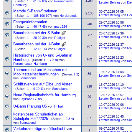
1.254
(Seiten:
1
...
61
62
63
)
von
Forummaster
Letzter Beitrag
von
Dje
Hamburg
Marode S-Bahn-Stationen
30.07.2026 07:05
2.133
Letzter Beitrag
von
Her
(Seiten:
1
...
105
106
107
)
von
Norderstedt
Fahrgastinformation
29.07.2026 10:58
946
Letzter Beitrag
von
flo
(Seiten:
1
...
46
47
48
)
von
marc224
Bauarbeiten bei der S-Bahn
26.07.2026 17:36
587
Letzter Beitrag
von
DT5
(Seiten:
1
...
28
29
30
)
von
Rüdiger
Bauarbeiten bei der U-Bahn
20.07.2026 21:37
267
Letzter Beitrag
von
NW
(Seiten:
1
...
12
13
14
)
von
Rüdiger
Historisches von U- und S-Bahn in
19.07.2026 16:23
Hamburg
162
(Seiten:
1
...
7
8
9
)
von
Letzter Beitrag
von
Kir
Forummaster Hamburg
Themen rund um Menschen mit
19.07.2026 14:04
Mobilitätseinschränkungen
39
(Seiten:
1
2
)
Letzter Beitrag
von
So
von
Sonnabend
Schiffsverkehr auf Elbe und Alster
18.07.2026 14:10
218
Letzter Beitrag
von
So
(Seiten:
1
...
9
10
11
)
von
Sonnabend
Neue Regionalbahnhöfe für Hamburg
12.07.2026 18:57
20
Letzter Beitrag
von
his
von
CityBahn GT8N
12.07.2026 09:06
U-Bahn Planung U5
von
HHrail
17
Letzter Beitrag
von
Fre
kostenloses Schülerticket ab
10.07.2026 15:45
Schuljahr 2024/2025
67
(Seiten:
1
2
3
4
)
Letzter Beitrag
von
So
von
Sonnabend
Verkehrsverträge veröffentlicht
09.07.2026 07:52
von
1