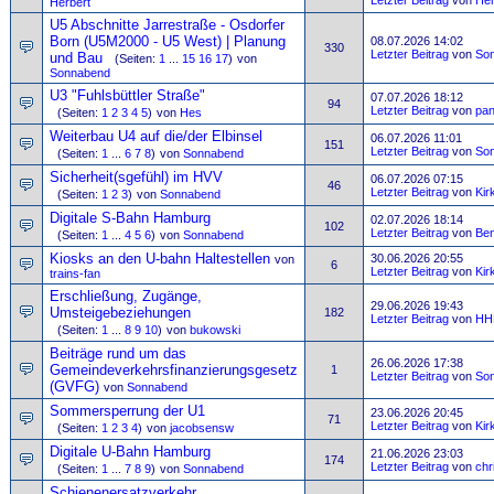
Letzter Beitrag
von
Her
Herbert
U5 Abschnitte Jarrestraße - Osdorfer
Born (U5M2000 - U5 West) | Planung
08.07.2026 14:02
330
Letzter Beitrag
von
So
und Bau
(Seiten:
1
...
15
16
17
)
von
Sonnabend
U3 "Fuhlsbüttler Straße"
07.07.2026 18:12
94
Letzter Beitrag
von
pa
(Seiten:
1
2
3
4
5
)
von
Hes
Weiterbau U4 auf die/der Elbinsel
06.07.2026 11:01
151
Letzter Beitrag
von
So
(Seiten:
1
...
6
7
8
)
von
Sonnabend
Sicherheit(sgefühl) im HVV
06.07.2026 07:15
46
Letzter Beitrag
von
Kir
(Seiten:
1
2
3
)
von
Sonnabend
Digitale S-Bahn Hamburg
02.07.2026 18:14
102
Letzter Beitrag
von
Ben
(Seiten:
1
...
4
5
6
)
von
Sonnabend
Kiosks an den U-bahn Haltestellen
30.06.2026 20:55
von
6
Letzter Beitrag
von
Kir
trains-fan
Erschließung, Zugänge,
29.06.2026 19:43
Umsteigebeziehungen
182
Letzter Beitrag
von
HH
(Seiten:
1
...
8
9
10
)
von
bukowski
Beiträge rund um das
26.06.2026 17:38
Gemeindeverkehrsfinanzierungsgesetz
1
Letzter Beitrag
von
So
(GVFG)
von
Sonnabend
Sommersperrung der U1
23.06.2026 20:45
71
Letzter Beitrag
von
Kir
(Seiten:
1
2
3
4
)
von
jacobsensw
Digitale U-Bahn Hamburg
21.06.2026 23:03
174
Letzter Beitrag
von
chr
(Seiten:
1
...
7
8
9
)
von
Sonnabend
Schienenersatzverkehr