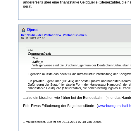
andererseits über eine finanzstarke Geldquelle (Steuerzahler, die
gerät.
Djensi
Re: Neubau der Venloer bzw. Venloer Brücken
09.11.2021 07:40
Zitat
Computerfreak
Zitat
kalle_v
Witzigerweise sind die Brücken Eigentum der Deutschen Bahn, aber n
Eigentlich müsste das doch für die Infrastrukturunterhaltung der Königsw
Ein privater Eigentümer (DB
AG
) der beste Qualität und höchsten Komf
Dafür sorgt der Staat (hier also in Form der Hansestadt Hamburg), der e
finanzstarke Geldquelle (Steuerzahler, die haben bedingungslos zu zahl
...also ein bisschen wie früher bei der Bundesbahn :-) nur das Hambur
Edit: Etwas Erläuterung der Begleitumstände : [
www.buergerschaft-
1 mal bearbeitet. Zuletzt am 09.11.2021 07:48 von Djensi.