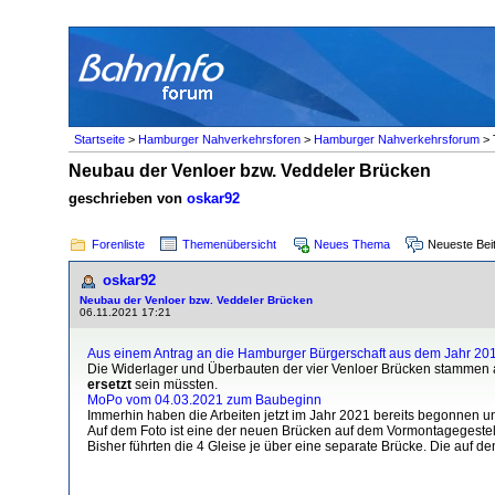
Startseite
>
Hamburger Nahverkehrsforen
>
Hamburger Nahverkehrsforum
> 
Neubau der Venloer bzw. Veddeler Brücken
geschrieben von
oskar92
Forenliste
Themenübersicht
Neues Thema
Neueste Bei
oskar92
Neubau der Venloer bzw. Veddeler Brücken
06.11.2021 17:21
Aus einem Antrag an die Hamburger Bürgerschaft aus dem Jahr 20
Die Widerlager und Überbauten der vier Venloer Brücken stammen
ersetzt
sein müssten.
MoPo vom 04.03.2021 zum Baubeginn
Immerhin haben die Arbeiten jetzt im Jahr 2021 bereits begonnen u
Auf dem Foto ist eine der neuen Brücken auf dem Vormontagegestel
Bisher führten die 4 Gleise je über eine separate Brücke. Die auf