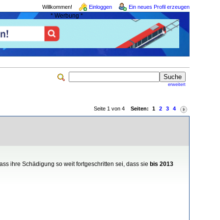
Willkommen!
Einloggen
Ein neues Profil erzeugen
* Werbung *
erweitert
Seite 1 von 4
Seiten:
1
2
3
4
ass ihre Schädigung so weit fortgeschritten sei, dass sie
bis 2013