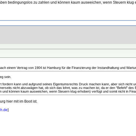
 haben bedingungslos zu zahlen und können kaum ausweichen, wenn Steuern klug er
ach einem Vertrag von 1904 ist Hamburg für die Finanzierung der Instandhaltung und Wartun
eg sein.
ort fordern kann und aufgrund seines Eigentumsrechts Druck machen kann, aber sich nicht 
inerseits nicht abzuwägen hat, ob sich das lohnt, was zu machen ist, da er den "Befehl" de
en und können kaum ausweichen, wenn Steuern klug erhoben) verfügt und somit nicht in Fina
g hier mit im Boot ist.
hh.de
]