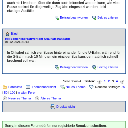
auch mit Livedaten, über die dann auch informiert werden kann, wie viele
Busse konkret für die jeweilige Zugfahrt eingesetzt werden - inkl.
etwaiger Ausfälle.
Beitrag beantworten
Beitrag zitieren
Erol
Re: Schienenersatzverkehr Qualitätsstandards
01.12.2024 21:13
In Ohlsdorf sah ich vier Busse hintereinander für die U-Bahn, während für
die S-Bahn nach 10 Minuten ein einziger Bus kam, der natürlich schnell
brechend voll war.
Beitrag beantworten
Beitrag zitieren
Seite 3 von 4
Seiten:
1
2
3
4
Forenliste
Themenübersicht
Neues Thema
Neueste Beiträge:
25
|
50
|
100
|
in allen Foren
Neueres Thema
Älteres Thema
Druckansicht
Sorry, in diesem Forum dürfen nur registrierte Benutzer schreiben.