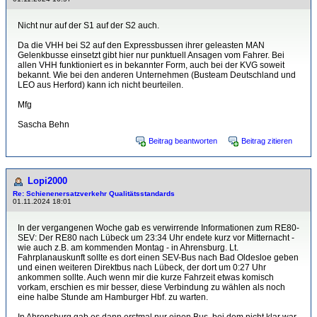
Nicht nur auf der S1 auf der S2 auch.
Da die VHH bei S2 auf den Expressbussen ihrer geleasten MAN
Gelenkbusse einsetzt gibt hier nur punktuell Ansagen vom Fahrer. Bei
allen VHH funktioniert es in bekannter Form, auch bei der KVG soweit
bekannt. Wie bei den anderen Unternehmen (Busteam Deutschland und
LEO aus Herford) kann ich nicht beurteilen.
Mfg
Sascha Behn
Beitrag beantworten
Beitrag zitieren
Lopi2000
Re: Schienenersatzverkehr Qualitätsstandards
01.11.2024 18:01
In der vergangenen Woche gab es verwirrende Informationen zum RE80-
SEV: Der RE80 nach Lübeck um 23:34 Uhr endete kurz vor Mitternacht -
wie auch z.B. am kommenden Montag - in Ahrensburg. Lt.
Fahrplanauskunft sollte es dort einen SEV-Bus nach Bad Oldesloe geben
und einen weiteren Direktbus nach Lübeck, der dort um 0:27 Uhr
ankommen sollte. Auch wenn mir die kurze Fahrzeit etwas komisch
vorkam, erschien es mir besser, diese Verbindung zu wählen als noch
eine halbe Stunde am Hamburger Hbf. zu warten.