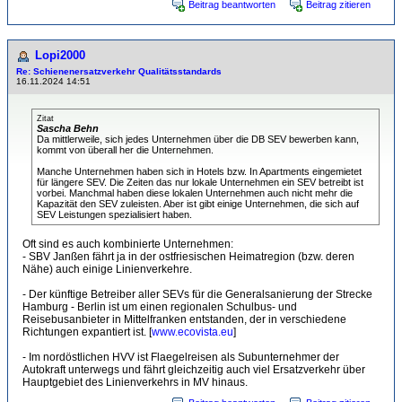
Beitrag beantworten
Beitrag zitieren
Lopi2000
Re: Schienenersatzverkehr Qualitätsstandards
16.11.2024 14:51
Zitat
Sascha Behn
Da mittlerweile, sich jedes Unternehmen über die DB SEV bewerben kann,
kommt von überall her die Unternehmen.
Manche Unternehmen haben sich in Hotels bzw. In Apartments eingemietet
für längere SEV. Die Zeiten das nur lokale Unternehmen ein SEV betreibt ist
vorbei. Manchmal haben diese lokalen Unternehmen auch nicht mehr die
Kapazität den SEV zuleisten. Aber ist gibt einige Unternehmen, die sich auf
SEV Leistungen spezialisiert haben.
Oft sind es auch kombinierte Unternehmen:
- SBV Janßen fährt ja in der ostfriesischen Heimatregion (bzw. deren
Nähe) auch einige Linienverkehre.
- Der künftige Betreiber aller SEVs für die Generalsanierung der Strecke
Hamburg - Berlin ist um einen regionalen Schulbus- und
Reisebusanbieter in Mittelfranken entstanden, der in verschiedene
Richtungen expantiert ist. [
www.ecovista.eu
]
- Im nordöstlichen HVV ist Flaegelreisen als Subunternehmer der
Autokraft unterwegs und fährt gleichzeitig auch viel Ersatzverkehr über
Hauptgebiet des Linienverkehrs in MV hinaus.