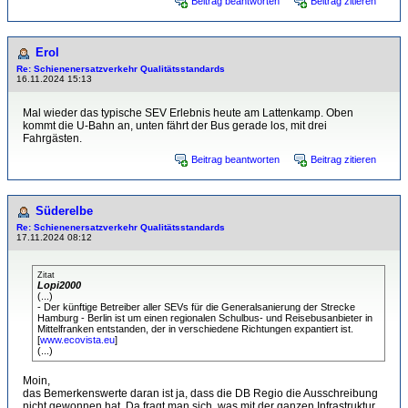
Beitrag beantworten
Beitrag zitieren
Erol
Re: Schienenersatzverkehr Qualitätsstandards
16.11.2024 15:13
Mal wieder das typische SEV Erlebnis heute am Lattenkamp. Oben
kommt die U-Bahn an, unten fährt der Bus gerade los, mit drei
Fahrgästen.
Beitrag beantworten
Beitrag zitieren
Süderelbe
Re: Schienenersatzverkehr Qualitätsstandards
17.11.2024 08:12
Zitat
Lopi2000
(...)
- Der künftige Betreiber aller SEVs für die Generalsanierung der Strecke
Hamburg - Berlin ist um einen regionalen Schulbus- und Reisebusanbieter in
Mittelfranken entstanden, der in verschiedene Richtungen expantiert ist.
[
www.ecovista.eu
]
(...)
Moin,
das Bemerkenswerte daran ist ja, dass die DB Regio die Ausschreibung
nicht gewonnen hat. Da fragt man sich, was mit der ganzen Infrastruktur