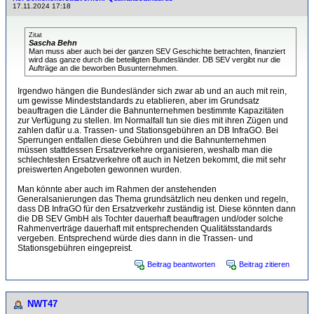
17.11.2024 17:18
Zitat
Sascha Behn
Man muss aber auch bei der ganzen SEV Geschichte betrachten, finanziert
wird das ganze durch die beteiligten Bundesländer. DB SEV vergibt nur die
Aufträge an die beworben Busunternehmen.
Irgendwo hängen die Bundesländer sich zwar ab und an auch mit rein,
um gewisse Mindeststandards zu etablieren, aber im Grundsatz
beauftragen die Länder die Bahnunternehmen bestimmte Kapazitäten
zur Verfügung zu stellen. Im Normalfall tun sie dies mit ihren Zügen und
zahlen dafür u.a. Trassen- und Stationsgebühren an DB InfraGO. Bei
Sperrungen entfallen diese Gebühren und die Bahnunternehmen
müssen stattdessen Ersatzverkehre organisieren, weshalb man die
schlechtesten Ersatzverkehre oft auch in Netzen bekommt, die mit sehr
preiswerten Angeboten gewonnen wurden.
Man könnte aber auch im Rahmen der anstehenden
Generalsanierungen das Thema grundsätzlich neu denken und regeln,
dass DB InfraGO für den Ersatzverkehr zuständig ist. Diese könnten dann
die DB SEV GmbH als Tochter dauerhaft beauftragen und/oder solche
Rahmenverträge dauerhaft mit entsprechenden Qualitätsstandards
vergeben. Entsprechend würde dies dann in die Trassen- und
Stationsgebühren eingepreist.
Beitrag beantworten
Beitrag zitieren
NWT47