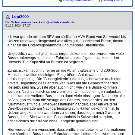
Lopi2000
Re: Schienenersatzverkehr Qualitätsstandards
01.12.2024 17:37
Ich war gerade mit dem SEV am südlichen HVV-Rand von Salzwedel bis
Uelzen unterwegs. Insgesamt war alles gut, ausreichend Busse, davon
einer für die Unterwegsbahnhöfe und mehrere Direktbusse.
Unglücklich war lediglich, dass nirgends kommuniziert wurde, wie viele
Busse unterwegs sind. In der Fahrplanauskunft gab es dazu nur den
Hinweis "Die Kapazität an Bussen ist begrenzt."
Zunächst kam auch nur einer an die Abfahrthaltestelle und 200-300
Menschen wollten einsteigen. Ein größerer Anteil war nicht
deutschsprachig. Die "Busbegleiterin" (,die möglicherweise auch eine
private Begleitung des Fahrers war,) wies auf die Gepäckfächer des
Reisebusses hin, wusste aber auch nicht, wie viele Busse kommen
würden. Nachdem sich schon ziemlicher Unmut bei einigen aufgebaut
hatte, kam ein weiterer Bus, in den dann viele einstiegen. Nachdem alle
saßen, gab es dann die Ansage des Fahrers, dass es sich um den
"Bummelbus" für die Unterwegsstationen handelt, aber ein weiterer
Direktbus gerade am Nachbarbussteig zum Halten gekommen ist. In
Uelzen angekommen war dann zu sehen, dass sogar noch 2 weitere
Busse, die in Sichtweite des Busbahnhofs in Salzwedel standen,
offensichtlich die Strecke ohne Fahrgäste gefahren sind.
Hier würde ich mir wünschen, dass endlich mal detaillierte Informationen
über sämtliche Busse in die Fahrplanauskunft eingepflegt werden, gern