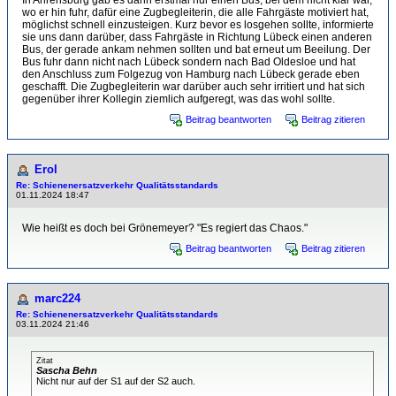
In Ahrensburg gab es dann erstmal nur einen Bus, bei dem nicht klar war,
wo er hin fuhr, dafür eine Zugbegleiterin, die alle Fahrgäste motiviert hat,
möglichst schnell einzusteigen. Kurz bevor es losgehen sollte, informierte
sie uns dann darüber, dass Fahrgäste in Richtung Lübeck einen anderen
Bus, der gerade ankam nehmen sollten und bat erneut um Beeilung. Der
Bus fuhr dann nicht nach Lübeck sondern nach Bad Oldesloe und hat
den Anschluss zum Folgezug von Hamburg nach Lübeck gerade eben
geschafft. Die Zugbegleiterin war darüber auch sehr irritiert und hat sich
gegenüber ihrer Kollegin ziemlich aufgeregt, was das wohl sollte.
Beitrag beantworten
Beitrag zitieren
Erol
Re: Schienenersatzverkehr Qualitätsstandards
01.11.2024 18:47
Wie heißt es doch bei Grönemeyer? "Es regiert das Chaos."
Beitrag beantworten
Beitrag zitieren
marc224
Re: Schienenersatzverkehr Qualitätsstandards
03.11.2024 21:46
Zitat
Sascha Behn
Nicht nur auf der S1 auf der S2 auch.