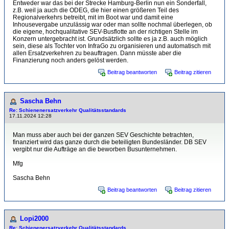
Entweder war das bei der Strecke Hamburg-Berlin nun ein Sonderfall,
z.B. weil ja auch die ODEG, die hier einen größeren Teil des
Regionalverkehrs betreibt, mit im Boot war und damit eine
Inhousevergabe unzulässig war oder man sollte nochmal überlegen, ob
die eigene, hochqualitative SEV-Busflotte an der richtigen Stelle im
Konzern untergebracht ist. Grundsätzlich sollte es ja z.B. auch möglich
sein, diese als Tochter von InfraGo zu organisieren und automatisch mit
allen Ersatzverkehren zu beauftragen. Dann müsste aber die
Finanzierung noch anders gelöst werden.
Beitrag beantworten
Beitrag zitieren
Sascha Behn
Re: Schienenersatzverkehr Qualitätsstandards
17.11.2024 12:28
Man muss aber auch bei der ganzen SEV Geschichte betrachten,
finanziert wird das ganze durch die beteiligten Bundesländer. DB SEV
vergibt nur die Aufträge an die beworben Busunternehmen.
Mfg
Sascha Behn
Beitrag beantworten
Beitrag zitieren
Lopi2000
Re: Schienenersatzverkehr Qualitätsstandards