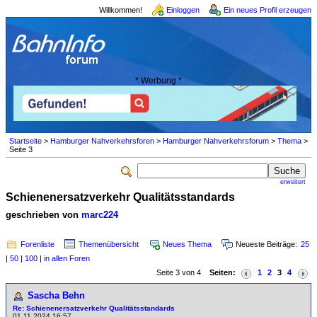
Willkommen!
Einloggen
Ein neues Profil erzeugen
* Werbung *
Startseite
>
Hamburger Nahverkehrsforen
>
Hamburger Nahverkehrsforum
>
Thema
>
Seite 3
erweitert
Schienenersatzverkehr Qualitätsstandards
geschrieben von
marc224
Forenliste
Themenübersicht
Neues Thema
Neueste Beiträge:
25
|
50
|
100
|
in allen Foren
Seite 3 von 4
Seiten:
1
2
3
4
Sascha Behn
Re: Schienenersatzverkehr Qualitätsstandards
01.11.2024 16:57