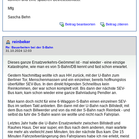
Mfg
Sascha Behn
Beitrag beantworten
Beitrag zitieren
reinbeker
Re: Bauarbeiten bei der S-Bahn
31.10.2024 12:03
Dieses ganze Ersatzverkehrs-Geömmel ist - mal wieder - eine einzige
Katastrophe, wie man es von S-Bahn/DB kennt und fast schon erwartet.
Gestern Nachmittag wollte ich aus HH zurück, mit der U-Bahn zum
Berliner Tor, Menschenmassen und ein einzelner, bereits hoffnungslos
überfüllter SEV-Bus. In den direkt folgenden Schnellbus kein
Reinkommen, der war schon komplett voll. Bis dann der nächste SEV-
Bus kam, kam schon wieder eine ganze Bahnladung Pendler an.
Man kann doch nicht für eine 6-Waggon-S-Bahn einen einzelnen SEV-
Bus im selben Takt anbieten. Bin dann mit der U-Bahn nach Billstedt, mit
dem Bus nach Billwerder und von da mit der S-Bahn nach Reinbek - und
selbst da fuhr die S-Bahn wann sie wollte und nicht nach Fahrplan.
Letztes Jahr hatte die U-Bahn Ersatzverkehr zwischen Billstedt und
Rauhes Haus. Der war super, ein Bus nach dem anderen, man wartete
nie mehr als vielleicht zwei Minuten, bis der nächste Bus kam. Die 15
Minuten Fahrzeitverlängerung des Fahrplanes habe ich nie erlebt, meist