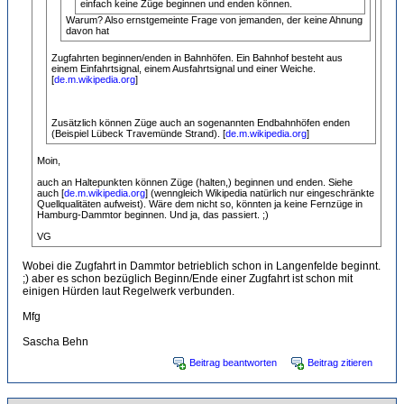
einfach keine Züge beginnen und enden können.
Warum? Also ernstgemeinte Frage von jemanden, der keine Ahnung
davon hat
Zugfahrten beginnen/enden in Bahnhöfen. Ein Bahnhof besteht aus
einem Einfahrtsignal, einem Ausfahrtsignal und einer Weiche.
[
de.m.wikipedia.org
]
Zusätzlich können Züge auch an sogenannten Endbahnhöfen enden
(Beispiel Lübeck Travemünde Strand). [
de.m.wikipedia.org
]
Moin,
auch an Haltepunkten können Züge (halten,) beginnen und enden. Siehe
auch [
de.m.wikipedia.org
] (wenngleich Wikipedia natürlich nur eingeschränkte
Quellqualitäten aufweist). Wäre dem nicht so, könnten ja keine Fernzüge in
Hamburg-Dammtor beginnen. Und ja, das passiert. ;)
VG
Wobei die Zugfahrt in Dammtor betrieblich schon in Langenfelde beginnt.
;) aber es schon bezüglich Beginn/Ende einer Zugfahrt ist schon mit
einigen Hürden laut Regelwerk verbunden.
Mfg
Sascha Behn
Beitrag beantworten
Beitrag zitieren