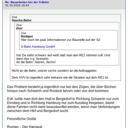
Re: Bauarbeiten bei der S-Bahn
31.10.2024 16:44
Zitat
Sascha Behn
Zitat
Erol
Zitat
Rüdiger
Hier noch ein paar Informationen zur Baustelle auf der S2:
S-Bahn Hamburg GmbH
Ha! Da steht schwarz auf weiß daß man den RE1 nehmen soll. Und
dann das o g. Szenario.
An die Bahn: Setzen, Sechs!
Nicht an die Bahn, setzen sechs sondern an die Auftraggeber.
Dem HVV ist eigentlich sehr bekannt wie die Situation auf dem RE1 ist.
Das Problem besteht ja eigentlich nur bei den Zügen, die über Büchen
hinaus nach Schwerin und Rostock fahren oder von dort kommen.
Evtl. sollte man dort den Halt in Bergedorf in Richtung Schwerin nur zum
Einstieg und in Richtung Hamburg nur zum Ausstieg freigeben, damit
diese Fahrten nicht mehr beauskunftet werden, wenn man Verbindungen
zwischen dem Hbf und Bergedorf sucht.
Freundliche Grüße
Roman – Der Hanseat