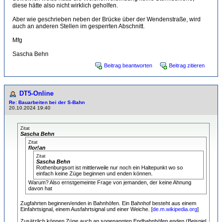
diese hätte also nicht wirklich geholfen.
Aber wie geschrieben neben der Brücke über der Wendenstraße, wird
auch an anderen Stellen im gesperrten Abschnitt.
Mfg
Sascha Behn
Beitrag beantworten
Beitrag zitieren
DT5-Online
Re: Bauarbeiten bei der S-Bahn
20.10.2024 19:40
Zitat
Sascha Behn
Zitat
flor!an
Zitat
Sascha Behn
Rothenburgsort ist mittlerweile nur noch ein Haltepunkt wo so
einfach keine Züge beginnen und enden können.
Warum? Also ernstgemeinte Frage von jemanden, der keine Ahnung
davon hat
Zugfahrten beginnen/enden in Bahnhöfen. Ein Bahnhof besteht aus einem
Einfahrtsignal, einem Ausfahrtsignal und einer Weiche. [
de.m.wikipedia.org
]
Zusätzlich können Züge auch an sogenannten Endbahnhöfen enden (Beispiel