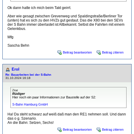
Ok dann hatte ich mich beim Takt geirrt.
Aber wie gesagt zwischen Grevenweg und Spaldingstraße/Berliner Tor
(unten) hat es sich zu den HVZs gut gestaut. Das die X80 bei den SEVs
der S Bahn immer überlastet ist Altbekannt. Selbst die Fahrten mit einem
Gelenkbus.
Mfg
Sascha Behn
Beitrag beantworten
Beitrag zitieren
Erol
Re: Bauarbeiten bei der S-Bahn
31.10.2024 16:18
Zitat
Rüdiger
Hier noch ein paar Informationen zur Baustelle auf der S2:
S-Bahn Hamburg GmbH
Ha! Da steht schwarz auf weiß daß man den RE1 nehmen soll. Und dann
das o g. Szenario.
An die Bahn: Setzen, Sechs!
Beitrag beantworten
Beitrag zitieren