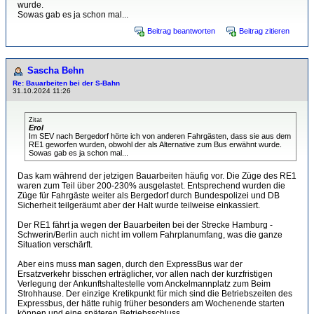
wurde.
Sowas gab es ja schon mal...
Beitrag beantworten
Beitrag zitieren
Sascha Behn
Re: Bauarbeiten bei der S-Bahn
31.10.2024 11:26
Zitat
Erol
Im SEV nach Bergedorf hörte ich von anderen Fahrgästen, dass sie aus dem
RE1 geworfen wurden, obwohl der als Alternative zum Bus erwähnt wurde.
Sowas gab es ja schon mal...
Das kam während der jetzigen Bauarbeiten häufig vor. Die Züge des RE1
waren zum Teil über 200-230% ausgelastet. Entsprechend wurden die
Züge für Fahrgäste weiter als Bergedorf durch Bundespolizei und DB
Sicherheit teilgeräumt aber der Halt wurde teilweise einkassiert.
Der RE1 fährt ja wegen der Bauarbeiten bei der Strecke Hamburg -
Schwerin/Berlin auch nicht im vollem Fahrplanumfang, was die ganze
Situation verschärft.
Aber eins muss man sagen, durch den ExpressBus war der
Ersatzverkehr bisschen erträglicher, vor allen nach der kurzfristigen
Verlegung der Ankunftshaltestelle vom Anckelmannplatz zum Beim
Strohhause. Der einzige Kretikpunkt für mich sind die Betriebszeiten des
Expressbus, der hätte ruhig früher besonders am Wochenende starten
können und eine späteren Betriebsschluss.