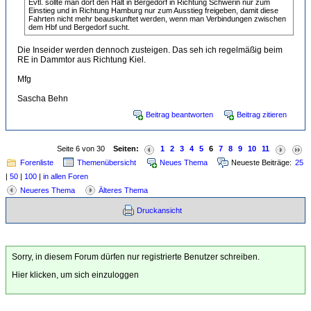
Evtl. sollte man dort den Halt in Bergedorf in Richtung Schwerin nur zum
Einstieg und in Richtung Hamburg nur zum Ausstieg freigeben, damit diese
Fahrten nicht mehr beauskunftet werden, wenn man Verbindungen zwischen
dem Hbf und Bergedorf sucht.
Die Inseider werden dennoch zusteigen. Das seh ich regelmäßig beim
RE in Dammtor aus Richtung Kiel.
Mfg
Sascha Behn
Beitrag beantworten
Beitrag zitieren
Seite 6 von 30
Seiten:
1
2
3
4
5
6
7
8
9
10
11
Forenliste
Themenübersicht
Neues Thema
Neueste Beiträge:
25
|
50
|
100
|
in allen Foren
Neueres Thema
Älteres Thema
Druckansicht
Sorry, in diesem Forum dürfen nur registrierte Benutzer schreiben.
Hier klicken, um sich einzuloggen