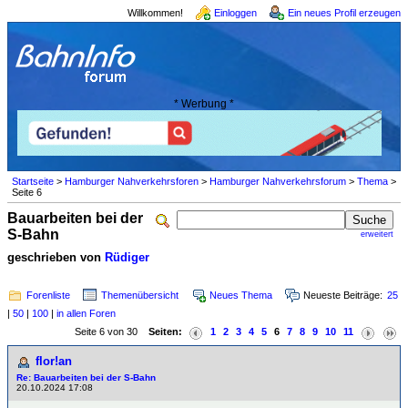
Willkommen!
Einloggen
Ein neues Profil erzeugen
* Werbung *
Startseite
>
Hamburger Nahverkehrsforen
>
Hamburger Nahverkehrsforum
>
Thema
>
Seite 6
Bauarbeiten bei der
S-Bahn
erweitert
geschrieben von
Rüdiger
Forenliste
Themenübersicht
Neues Thema
Neueste Beiträge:
25
|
50
|
100
|
in allen Foren
Seite 6 von 30
Seiten:
1
2
3
4
5
6
7
8
9
10
11
flor!an
Re: Bauarbeiten bei der S-Bahn
20.10.2024 17:08