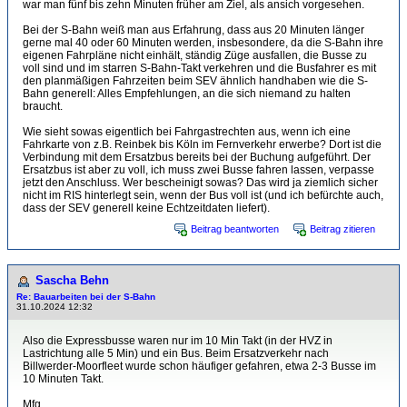
war man fünf bis zehn Minuten früher am Ziel, als ansich vorgesehen.
Bei der S-Bahn weiß man aus Erfahrung, dass aus 20 Minuten länger
gerne mal 40 oder 60 Minuten werden, insbesondere, da die S-Bahn ihre
eigenen Fahrpläne nicht einhält, ständig Züge ausfallen, die Busse zu
voll sind und im starren S-Bahn-Takt verkehren und die Busfahrer es mit
den planmäßigen Fahrzeiten beim SEV ähnlich handhaben wie die S-
Bahn generell: Alles Empfehlungen, an die sich niemand zu halten
braucht.
Wie sieht sowas eigentlich bei Fahrgastrechten aus, wenn ich eine
Fahrkarte von z.B. Reinbek bis Köln im Fernverkehr erwerbe? Dort ist die
Verbindung mit dem Ersatzbus bereits bei der Buchung aufgeführt. Der
Ersatzbus ist aber zu voll, ich muss zwei Busse fahren lassen, verpasse
jetzt den Anschluss. Wer bescheinigt sowas? Das wird ja ziemlich sicher
nicht im RIS hinterlegt sein, wenn der Bus voll ist (und ich befürchte auch,
dass der SEV generell keine Echtzeitdaten liefert).
Beitrag beantworten
Beitrag zitieren
Sascha Behn
Re: Bauarbeiten bei der S-Bahn
31.10.2024 12:32
Also die Expressbusse waren nur im 10 Min Takt (in der HVZ in
Lastrichtung alle 5 Min) und ein Bus. Beim Ersatzverkehr nach
Billwerder-Moorfleet wurde schon häufiger gefahren, etwa 2-3 Busse im
10 Minuten Takt.
Mfg