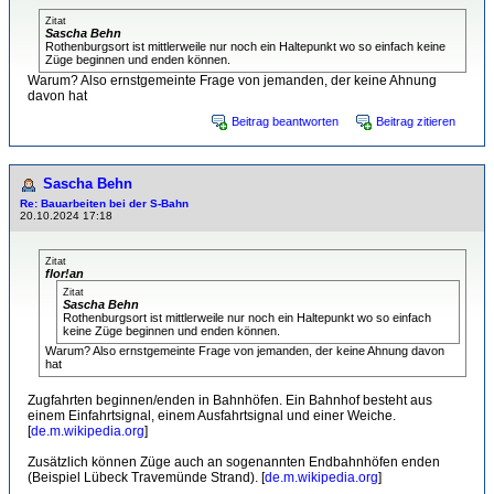
Zitat
Sascha Behn
Rothenburgsort ist mittlerweile nur noch ein Haltepunkt wo so einfach keine
Züge beginnen und enden können.
Warum? Also ernstgemeinte Frage von jemanden, der keine Ahnung
davon hat
Beitrag beantworten
Beitrag zitieren
Sascha Behn
Re: Bauarbeiten bei der S-Bahn
20.10.2024 17:18
Zitat
flor!an
Zitat
Sascha Behn
Rothenburgsort ist mittlerweile nur noch ein Haltepunkt wo so einfach
keine Züge beginnen und enden können.
Warum? Also ernstgemeinte Frage von jemanden, der keine Ahnung davon
hat
Zugfahrten beginnen/enden in Bahnhöfen. Ein Bahnhof besteht aus
einem Einfahrtsignal, einem Ausfahrtsignal und einer Weiche.
[
de.m.wikipedia.org
]
Zusätzlich können Züge auch an sogenannten Endbahnhöfen enden
(Beispiel Lübeck Travemünde Strand). [
de.m.wikipedia.org
]