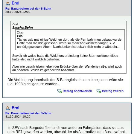
Erol
Re: Bauarbeiten bei der S-Bahn
20.10.2024 22:02
Zitat
Sascha Behn
Zitat
Erol
Tja, es gab mal einige Weichen dort, als die Fernbahn neu gebaut wurde.
Hätte man die drin gelassen, wäre so mancher kilometerlanger SEV
unnötig gewesen. Aber - Nachdenken ist bekanntlich nicht erwünscht...
Soweit ich weiss hatte die Weichenverbindung keine Stormschiene, diese
hätte also nicht wirklich geholfen.
Aber wie geschrieben neben der Brücke über der Wendenstraße, wird auch
an anderen Stellen im gesperrten Abschnitt.
Die Verbindung innerhalb der S-Bahngleise hatten eine, sonst wäre sie
u.a. 1998 nicht genutzt worden.
Beitrag beantworten
Beitrag zitieren
Erol
Re: Bauarbeiten bei der S-Bahn
31.10.2024 10:29
Im SEV nach Bergedorf hörte ich von anderen Fahrgästen, dass sie aus
dem RE1 geworfen wurden, obwohl der als Alternative zum Bus erwähnt