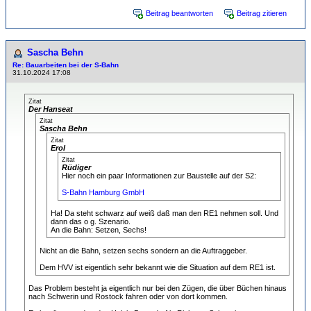
Beitrag beantworten
Beitrag zitieren
Sascha Behn
Re: Bauarbeiten bei der S-Bahn
31.10.2024 17:08
Zitat
Der Hanseat
Zitat
Sascha Behn
Zitat
Erol
Zitat
Rüdiger
Hier noch ein paar Informationen zur Baustelle auf der S2:
S-Bahn Hamburg GmbH
Ha! Da steht schwarz auf weiß daß man den RE1 nehmen soll. Und
dann das o g. Szenario.
An die Bahn: Setzen, Sechs!
Nicht an die Bahn, setzen sechs sondern an die Auftraggeber.
Dem HVV ist eigentlich sehr bekannt wie die Situation auf dem RE1 ist.
Das Problem besteht ja eigentlich nur bei den Zügen, die über Büchen hinaus
nach Schwerin und Rostock fahren oder von dort kommen.