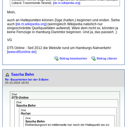
Lübeck Travemünde Strand). [
de.m.wikipedia.org
]
Moin,
auch an Haltepunkten können Züge (halten,) beginnen und enden. Siehe
auch [
de.m.wikipedia.org
] (wenngleich Wikipedia natürlich nur
eingeschränkte Quellqualitäten aufweist). Wäre dem nicht so, könnten ja
keine Fernzüge in Hamburg-Dammtor beginnen. Und ja, das passiert. ;)
VG
DT5 Online - Seit 2012 die Website rund um Hamburgs Nahverkehr:
[
www.dt5online.de
]
Beitrag beantworten
Beitrag zitieren
Sascha Behn
Re: Bauarbeiten bei der S-Bahn
20.10.2024 19:52
Zitat
DT5-Online
Zitat
Sascha Behn
Zitat
flor!an
Zitat
Sascha Behn
Rothenburgsort ist mittlerweile nur noch ein Haltepunkt wo so