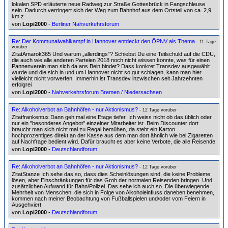
lokalen SPD erläuterte neue Radweg zur Straße Gottesbrück in Fangschleuse
sein. Dadurch verringert sich der Weg zum Bahnhof aus dem Ortsteil von ca. 2,9
km z
von
Lopi2000
-
Berliner Nahverkehrsforum
Re: Der Kommunalwahlkampf in Hannover entdeckt den ÖPNV als Thema
- 11 Tage
vorüber
ZitatAmarok365 Und warum „allerdings”? Schiebst Du eine Teilschuld auf die CDU,
die auch wie alle anderen Parteien 2018 noch nicht wissen konnte, was für einen
Pannenverein man sich da ans Bein bindet? Dass konkret Transdev ausgewählt
wurde und die sich in und um Hannover nicht so gut schlagen, kann man hier
vielleicht nicht vorwerfen. Immerhin ist Transdev inzwischen seit Jahrzehnten
erfolgrei
von
Lopi2000
-
Nahverkehrsforum Bremen / Niedersachsen
Re: Alkoholverbot an Bahnhöfen - nur Aktionismus?
- 12 Tage vorüber
Zitatfrankentux Dann geh mal eine Etage tiefer. Ich weiss nicht ob das üblich oder
nur ein "besonderes Angebot" einzelner Mitarbeiter ist. Beim Discounter dort
braucht man sich nicht mal zu Regal bemühen, da steht ein Karton
hochprozentiges direkt an der Kasse aus dem man dort ähnlich wie bei Zigaretten
auf Nachfrage bedient wird. Dafür braucht es aber keine Verbote, die alle Reisende
von
Lopi2000
-
Deutschlandforum
Re: Alkoholverbot an Bahnhöfen - nur Aktionismus?
- 12 Tage vorüber
ZitatStanze Ich sehe das so, dass dies Scheinlösungen sind, die keine Probleme
lösen, aber Einschränkungen für das Groh der normalen Reisenden bringen. Und
zusätzlichen Aufwand für Bahn/Polizei. Das sehe ich auch so. Die überwiegende
Mehrheit von Menschen, die sich in Folge von Alkoholeinfluss daneben benehmen,
kommen nach meiner Beobachtung von Fußballspielen und/oder vom Feiern in
Ausgehviert
von
Lopi2000
-
Deutschlandforum