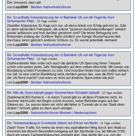
Der Umstand, dass jah
von
Lopi2000
-
Berliner Nahverkehrsforum
Re: Grundhafte Instandsetzung der U-Bahnlinie U6 von Alt-Tegel bis Kurt-
Schumacher-Platz
- 10 Tage vorüber
ZitatAlter Köpenicker Es fragt sich nur, ob diese Arbeit von Erfolg gekrönt ist. Gibt
es denn tatsächlich Fahrgäste, die solche "positven Außendarstellungen" wirklich
positiv auffassen und froh darüber gestimmt sind? Die letzte Befragung von
Reisenden entlang der Görlitzer Bahn nördlich von Königs Wusterhausen ließ
durchaus einen gänzlich anderen Schluss zu. Es wurde jedenfalls niemand
von
Lopi2000
-
Berliner Nahverkehrsforum
Re: Grundhafte Instandsetzung der U-Bahnlinie U6 von Alt-Tegel bis Kurt-
Schumacher-Platz
- 10 Tage vorüber
ZitatNordender Man redet sich auch die jährliche U5-Sperrung hinter Tierpark
schön und saniert jedes Jahr Kleinigkeiten auf dem selben Abschnitt. Mit sowas wie
Bündelung scheint Fremdwort zu sein. Und trotzdem findet man sich selbst einfach
nur toll. Ist eine solche Bündelung nicht ziemlich genau das, was die BVG nun auf
der U6-Nord macht? Und wäre es nicht auf ähnliche Sperrzeiten wie jetzt
von
Lopi2000
-
Berliner Nahverkehrsforum
Re: Wie die Üstra kämpft gegen Sommerhitze-Schäden kämpft
- 10 Tage vorüber
ZitatAmarok365 Komisch – in einem Tunnel gibt es all diese Probleme nicht. Im
Sommer leicht kühl, bei Regen schön trocken, keine Behinderungen auf den
Gleisen etc. Ja, warum leben wir nicht alle lieber in Tunneln als in der Stadt oben
drüber? Schnee gäbe es dann auch weniger.
von
Lopi2000
-
Nahverkehrsforum Bremen / Niedersachsen
Re: Teslaansiedlung in Grünheide (Mark) bei Erkner bei Berlin
- 11 Tage vorüber
ZitatX-Town Traffic Ich meine da einen neu asphaltierten Weg durch den Wald zu
erkennen bei diesem Baustellenrundgang auf der Nordseite (ca. bei Minute 3:30).
Auch ein neues Fachwerkhäuschen entsteht dort. Das dürfte der u.a. von der