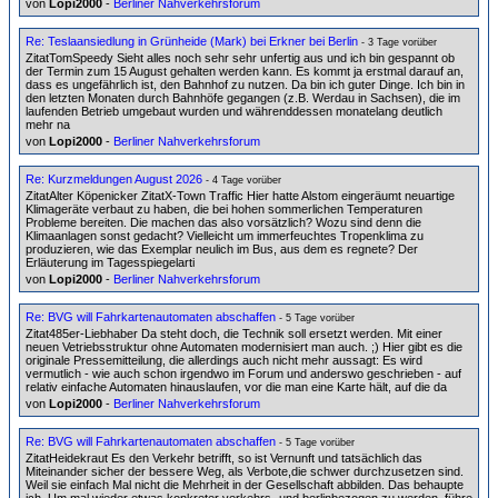
von
Lopi2000
-
Berliner Nahverkehrsforum
Re: Teslaansiedlung in Grünheide (Mark) bei Erkner bei Berlin
- 3 Tage vorüber
ZitatTomSpeedy Sieht alles noch sehr sehr unfertig aus und ich bin gespannt ob
der Termin zum 15 August gehalten werden kann. Es kommt ja erstmal darauf an,
dass es ungefährlich ist, den Bahnhof zu nutzen. Da bin ich guter Dinge. Ich bin in
den letzten Monaten durch Bahnhöfe gegangen (z.B. Werdau in Sachsen), die im
laufenden Betrieb umgebaut wurden und währenddessen monatelang deutlich
mehr na
von
Lopi2000
-
Berliner Nahverkehrsforum
Re: Kurzmeldungen August 2026
- 4 Tage vorüber
ZitatAlter Köpenicker ZitatX-Town Traffic Hier hatte Alstom eingeräumt neuartige
Klimageräte verbaut zu haben, die bei hohen sommerlichen Temperaturen
Probleme bereiten. Die machen das also vorsätzlich? Wozu sind denn die
Klimaanlagen sonst gedacht? Vielleicht um immerfeuchtes Tropenklima zu
produzieren, wie das Exemplar neulich im Bus, aus dem es regnete? Der
Erläuterung im Tagesspiegelarti
von
Lopi2000
-
Berliner Nahverkehrsforum
Re: BVG will Fahrkartenautomaten abschaffen
- 5 Tage vorüber
Zitat485er-Liebhaber Da steht doch, die Technik soll ersetzt werden. Mit einer
neuen Vetriebsstruktur ohne Automaten modernisiert man auch. ;) Hier gibt es die
originale Pressemitteilung, die allerdings auch nicht mehr aussagt: Es wird
vermutlich - wie auch schon irgendwo im Forum und anderswo geschrieben - auf
relativ einfache Automaten hinauslaufen, vor die man eine Karte hält, auf die da
von
Lopi2000
-
Berliner Nahverkehrsforum
Re: BVG will Fahrkartenautomaten abschaffen
- 5 Tage vorüber
ZitatHeidekraut Es den Verkehr betrifft, so ist Vernunft und tatsächlich das
Miteinander sicher der bessere Weg, als Verbote,die schwer durchzusetzen sind.
Weil sie einfach Mal nicht die Mehrheit in der Gesellschaft abbilden. Das behaupte