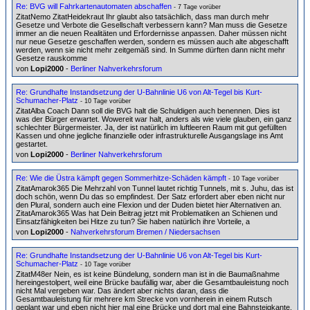
Re: BVG will Fahrkartenautomaten abschaffen
- 7 Tage vorüber
ZitatNemo ZitatHeidekraut Ihr glaubt also tatsächlich, dass man durch mehr
Gesetze und Verbote die Gesellschaft verbessern kann? Man muss die Gesetze
immer an die neuen Realitäten und Erfordernisse anpassen. Daher müssen nicht
nur neue Gesetze geschaffen werden, sondern es müssen auch alte abgeschafft
werden, wenn sie nicht mehr zeitgemäß sind. In Summe dürften dann nicht mehr
Gesetze rauskomme
von
Lopi2000
-
Berliner Nahverkehrsforum
Re: Grundhafte Instandsetzung der U-Bahnlinie U6 von Alt-Tegel bis Kurt-
Schumacher-Platz
- 10 Tage vorüber
ZitatAlba Coach Dann soll die BVG halt die Schuldigen auch benennen. Dies ist
was der Bürger erwartet. Wowereit war halt, anders als wie viele glauben, ein ganz
schlechter Bürgermeister. Ja, der ist natürlich im luftleeren Raum mit gut gefüllten
Kassen und ohne jegliche finanzielle oder infrastrukturelle Ausgangslage ins Amt
gestartet.
von
Lopi2000
-
Berliner Nahverkehrsforum
Re: Wie die Üstra kämpft gegen Sommerhitze-Schäden kämpft
- 10 Tage vorüber
ZitatAmarok365 Die Mehrzahl von Tunnel lautet richtig Tunnels, mit s. Juhu, das ist
doch schön, wenn Du das so empfindest. Der Satz erfordert aber eben nicht nur
den Plural, sondern auch eine Flexion und der Duden bietet hier Alternativen an.
ZitatAmarok365 Was hat Dein Beitrag jetzt mit Problematiken an Schienen und
Einsatzfähigkeiten bei Hitze zu tun? Sie haben natürlich ihre Vorteile, a
von
Lopi2000
-
Nahverkehrsforum Bremen / Niedersachsen
Re: Grundhafte Instandsetzung der U-Bahnlinie U6 von Alt-Tegel bis Kurt-
Schumacher-Platz
- 10 Tage vorüber
ZitatM48er Nein, es ist keine Bündelung, sondern man ist in die Baumaßnahme
hereingestolpert, weil eine Brücke baufällig war, aber die Gesamtbauleistung noch
nicht Mal vergeben war. Das ändert aber nichts daran, dass die
Gesamtbauleistung für mehrere km Strecke von vornherein in einem Rutsch
geplant war und eben nicht hier mal eine Brücke und dort mal eine Bahnsteigkante.