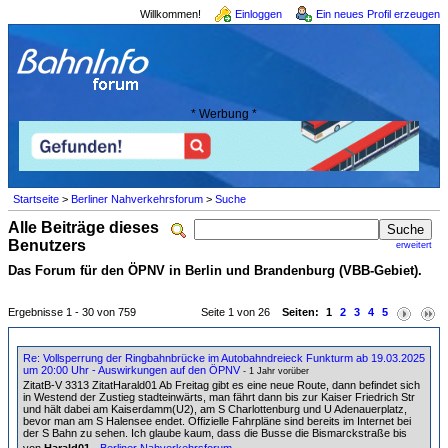
Willkommen!
Einloggen
Ein neues Profil erzeugen
* Werbung *
Startseite
>
Berliner Nahverkehrsforum
>
Suche
Alle Beiträge dieses
Benutzers
erweitert
Das Forum für den ÖPNV in Berlin und Brandenburg (VBB-Gebiet).
Ergebnisse 1 - 30 von 759
Seite 1 von 26
Seiten:
1
2
3
4
5
Re: Vollsperrung der Ringbahnbrücke im Autobahndreieck Funkturm ab 19.03.2025
um 20:00 Uhr - Auswirkungen auf den ÖPNV
- 1 Jahr vorüber
ZitatB-V 3313 ZitatHarald01 Ab Freitag gibt es eine neue Route, dann befindet sich
in Westend der Zustieg stadteinwärts, man fährt dann bis zur Kaiser Friedrich Str
und hält dabei am Kaiserdamm(U2), am S Charlottenburg und U Adenauerplatz,
bevor man am S Halensee endet. Offizielle Fahrpläne sind bereits im Internet bei
der S Bahn zu sehen. Ich glaube kaum, dass die Busse die Bismarckstraße bis