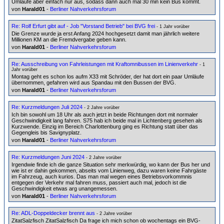
Umläufe aber einfach nur aus, sodass dann auch mal 30 min kein Bus kommt.
von
Harald01
-
Berliner Nahverkehrsforum
Re: Rolf Erfurt gibt auf - Job "Vorstand Betrieb" bei BVG frei
- 1 Jahr vorüber
Die Grenze wurde ja erst Anfang 2024 hochgesetzt damit man jährlich weitere
Millionen KM an die Fremdvergabe geben kann.
von
Harald01
-
Berliner Nahverkehrsforum
Re: Ausschreibung von Fahrleistungen mit Kraftomnibussen im Linienverkehr
- 1
Jahr vorüber
Montag geht es schon los aufm X33 mit Schröder, der hat dort ein paar Umläufe
übernommen, gefahren wird aus Spandau mit den Bussen der BVG.
von
Harald01
-
Berliner Nahverkehrsforum
Re: Kurzmeldungen Juli 2024
- 2 Jahre vorüber
Ich bin sowohl um 18 Uhr als auch jetzt in beide Richtungen dort mit normaler
Geschwindigkeit lang fahren. S75 hab ich beide mal in Lichtenberg gesehen als
Kurzwende. Einzig im Bereich Charlottenburg ging es Richtung statt über das
Gegengleis bis Savignyplatz.
von
Harald01
-
Berliner Nahverkehrsforum
Re: Kurzmeldungen Juni 2024
- 2 Jahre vorüber
Irgendwie finde ich die ganze Situation sehr merkwürdig, wo kann der Bus her und
wie ist er dahin gekommen, abseits vom Linienweg, dazu waren keine Fahrgäste
im Fahrzeug, auch kurios. Das man mal wegen eines Betriebsvorkommnis
entgegen der Verkehr mal fahren muss, passiert auch mal, jedoch ist die
Geschwindigkeit etwas arg unangemessen.
von
Harald01
-
Berliner Nahverkehrsforum
Re: ADL-Doppeldecker brennt aus
- 2 Jahre vorüber
ZitatSalzfisch ZitatSalzfisch Da frage ich mich schon ob wochentags ein BVG-