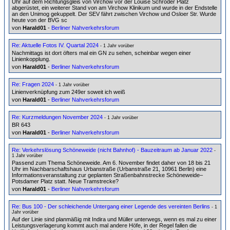
Uhr auf dem Richtungsgleis von Virchow vor der Louise Schröder Platz
abgerüstet, ein weiterer Stand von am Virchow Klinikum und wurde in der Endstelle
an den Unimog gekuppelt. Der SEV fährt zwischen Virchow und Osloer Str. Wurde
heute von der BVG sc
von
Harald01
-
Berliner Nahverkehrsforum
Re: Aktuelle Fotos IV. Quartal 2024
- 1 Jahr vorüber
Nachmittags ist dort öfters mal ein GN zu sehen, scheinbar wegen einer
Linienkopplung.
von
Harald01
-
Berliner Nahverkehrsforum
Re: Fragen 2024
- 1 Jahr vorüber
Linienverknüpfung zum 249er soweit ich weiß
von
Harald01
-
Berliner Nahverkehrsforum
Re: Kurzmeldungen November 2024
- 1 Jahr vorüber
BR 643
von
Harald01
-
Berliner Nahverkehrsforum
Re: Verkehrslösung Schöneweide (nicht Bahnhof) - Bauzeitraum ab Januar 2022
-
1 Jahr vorüber
Passend zum Thema Schöneweide. Am 6. November findet daher von 18 bis 21
Uhr im Nachbarschaftshaus Urbanstraße (Urbanstraße 21, 10961 Berlin) eine
Informationsveranstaltung zur geplanten Straßenbahnstrecke Schöneweide–
Potsdamer Platz statt. Neue Tramstrecke?
von
Harald01
-
Berliner Nahverkehrsforum
Re: Bus 100 - Der schleichende Untergang einer Legende des vereinten Berlins
- 1
Jahr vorüber
Auf der Linie sind planmäßig mit Indira und Müller unterwegs, wenn es mal zu einer
Leistungsverlagerung kommt auch mal andere Höfe, in der Regel fallen die