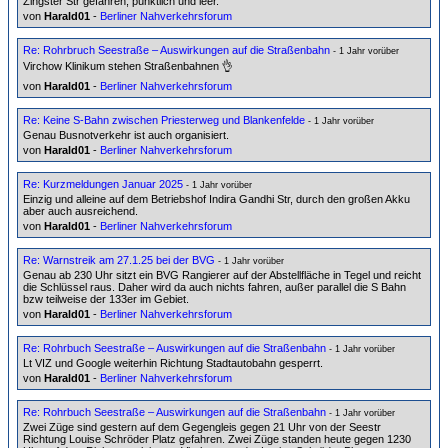
Zingster Str gefahren, pünktlich und leer.
von
Harald01
-
Berliner Nahverkehrsforum
Re: Rohrbruch Seestraße – Auswirkungen auf die Straßenbahn
- 1 Jahr vorüber
Virchow Klinikum stehen Straßenbahnen 👌
von
Harald01
-
Berliner Nahverkehrsforum
Re: Keine S-Bahn zwischen Priesterweg und Blankenfelde
- 1 Jahr vorüber
Genau Busnotverkehr ist auch organisiert.
von
Harald01
-
Berliner Nahverkehrsforum
Re: Kurzmeldungen Januar 2025
- 1 Jahr vorüber
Einzig und alleine auf dem Betriebshof Indira Gandhi Str, durch den großen Akku
aber auch ausreichend.
von
Harald01
-
Berliner Nahverkehrsforum
Re: Warnstreik am 27.1.25 bei der BVG
- 1 Jahr vorüber
Genau ab 230 Uhr sitzt ein BVG Rangierer auf der Abstellfläche in Tegel und reicht
die Schlüssel raus. Daher wird da auch nichts fahren, außer parallel die S Bahn
bzw teilweise der 133er im Gebiet.
von
Harald01
-
Berliner Nahverkehrsforum
Re: Rohrbuch Seestraße – Auswirkungen auf die Straßenbahn
- 1 Jahr vorüber
Lt VIZ und Google weiterhin Richtung Stadtautobahn gesperrt.
von
Harald01
-
Berliner Nahverkehrsforum
Re: Rohrbuch Seestraße – Auswirkungen auf die Straßenbahn
- 1 Jahr vorüber
Zwei Züge sind gestern auf dem Gegengleis gegen 21 Uhr von der Seestr
Richtung Louise Schröder Platz gefahren. Zwei Züge standen heute gegen 1230