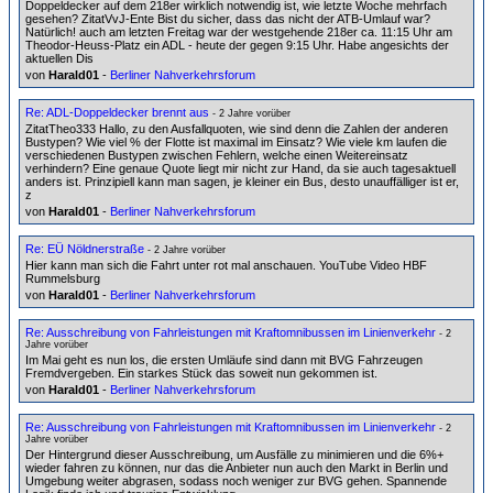
Doppeldecker auf dem 218er wirklich notwendig ist, wie letzte Woche mehrfach
gesehen? ZitatVvJ-Ente Bist du sicher, dass das nicht der ATB-Umlauf war?
Natürlich! auch am letzten Freitag war der westgehende 218er ca. 11:15 Uhr am
Theodor-Heuss-Platz ein ADL - heute der gegen 9:15 Uhr. Habe angesichts der
aktuellen Dis
von
Harald01
-
Berliner Nahverkehrsforum
Re: ADL-Doppeldecker brennt aus
- 2 Jahre vorüber
ZitatTheo333 Hallo, zu den Ausfallquoten, wie sind denn die Zahlen der anderen
Bustypen? Wie viel % der Flotte ist maximal im Einsatz? Wie viele km laufen die
verschiedenen Bustypen zwischen Fehlern, welche einen Weitereinsatz
verhindern? Eine genaue Quote liegt mir nicht zur Hand, da sie auch tagesaktuell
anders ist. Prinzipiell kann man sagen, je kleiner ein Bus, desto unauffälliger ist er,
z
von
Harald01
-
Berliner Nahverkehrsforum
Re: EÜ Nöldnerstraße
- 2 Jahre vorüber
Hier kann man sich die Fahrt unter rot mal anschauen. YouTube Video HBF
Rummelsburg
von
Harald01
-
Berliner Nahverkehrsforum
Re: Ausschreibung von Fahrleistungen mit Kraftomnibussen im Linienverkehr
- 2
Jahre vorüber
Im Mai geht es nun los, die ersten Umläufe sind dann mit BVG Fahrzeugen
Fremdvergeben. Ein starkes Stück das soweit nun gekommen ist.
von
Harald01
-
Berliner Nahverkehrsforum
Re: Ausschreibung von Fahrleistungen mit Kraftomnibussen im Linienverkehr
- 2
Jahre vorüber
Der Hintergrund dieser Ausschreibung, um Ausfälle zu minimieren und die 6%+
wieder fahren zu können, nur das die Anbieter nun auch den Markt in Berlin und
Umgebung weiter abgrasen, sodass noch weniger zur BVG gehen. Spannende