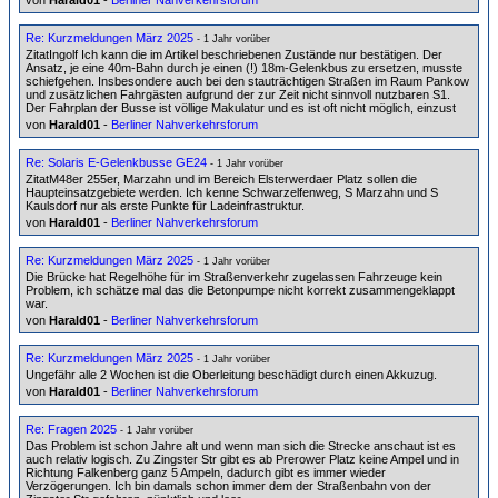
von
Harald01
-
Berliner Nahverkehrsforum
Re: Kurzmeldungen März 2025
- 1 Jahr vorüber
ZitatIngolf Ich kann die im Artikel beschriebenen Zustände nur bestätigen. Der
Ansatz, je eine 40m-Bahn durch je einen (!) 18m-Gelenkbus zu ersetzen, musste
schiefgehen. Insbesondere auch bei den stauträchtigen Straßen im Raum Pankow
und zusätzlichen Fahrgästen aufgrund der zur Zeit nicht sinnvoll nutzbaren S1.
Der Fahrplan der Busse ist völlige Makulatur und es ist oft nicht möglich, einzust
von
Harald01
-
Berliner Nahverkehrsforum
Re: Solaris E-Gelenkbusse GE24
- 1 Jahr vorüber
ZitatM48er 255er, Marzahn und im Bereich Elsterwerdaer Platz sollen die
Haupteinsatzgebiete werden. Ich kenne Schwarzelfenweg, S Marzahn und S
Kaulsdorf nur als erste Punkte für Ladeinfrastruktur.
von
Harald01
-
Berliner Nahverkehrsforum
Re: Kurzmeldungen März 2025
- 1 Jahr vorüber
Die Brücke hat Regelhöhe für im Straßenverkehr zugelassen Fahrzeuge kein
Problem, ich schätze mal das die Betonpumpe nicht korrekt zusammengeklappt
war.
von
Harald01
-
Berliner Nahverkehrsforum
Re: Kurzmeldungen März 2025
- 1 Jahr vorüber
Ungefähr alle 2 Wochen ist die Oberleitung beschädigt durch einen Akkuzug.
von
Harald01
-
Berliner Nahverkehrsforum
Re: Fragen 2025
- 1 Jahr vorüber
Das Problem ist schon Jahre alt und wenn man sich die Strecke anschaut ist es
auch relativ logisch. Zu Zingster Str gibt es ab Prerower Platz keine Ampel und in
Richtung Falkenberg ganz 5 Ampeln, dadurch gibt es immer wieder
Verzögerungen. Ich bin damals schon immer dem der Straßenbahn von der