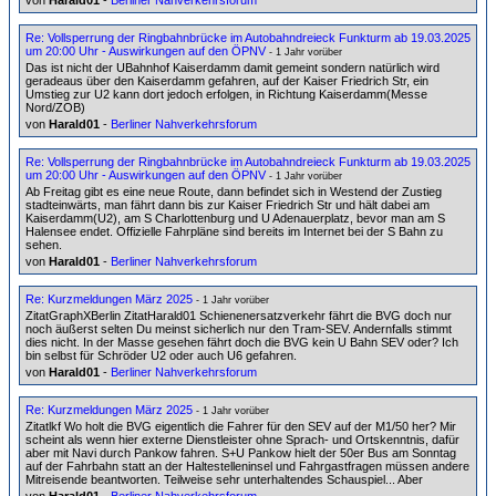
von
Harald01
-
Berliner Nahverkehrsforum
Re: Vollsperrung der Ringbahnbrücke im Autobahndreieck Funkturm ab 19.03.2025
um 20:00 Uhr - Auswirkungen auf den ÖPNV
- 1 Jahr vorüber
Das ist nicht der UBahnhof Kaiserdamm damit gemeint sondern natürlich wird
geradeaus über den Kaiserdamm gefahren, auf der Kaiser Friedrich Str, ein
Umstieg zur U2 kann dort jedoch erfolgen, in Richtung Kaiserdamm(Messe
Nord/ZOB)
von
Harald01
-
Berliner Nahverkehrsforum
Re: Vollsperrung der Ringbahnbrücke im Autobahndreieck Funkturm ab 19.03.2025
um 20:00 Uhr - Auswirkungen auf den ÖPNV
- 1 Jahr vorüber
Ab Freitag gibt es eine neue Route, dann befindet sich in Westend der Zustieg
stadteinwärts, man fährt dann bis zur Kaiser Friedrich Str und hält dabei am
Kaiserdamm(U2), am S Charlottenburg und U Adenauerplatz, bevor man am S
Halensee endet. Offizielle Fahrpläne sind bereits im Internet bei der S Bahn zu
sehen.
von
Harald01
-
Berliner Nahverkehrsforum
Re: Kurzmeldungen März 2025
- 1 Jahr vorüber
ZitatGraphXBerlin ZitatHarald01 Schienenersatzverkehr fährt die BVG doch nur
noch äußerst selten Du meinst sicherlich nur den Tram-SEV. Andernfalls stimmt
dies nicht. In der Masse gesehen fährt doch die BVG kein U Bahn SEV oder? Ich
bin selbst für Schröder U2 oder auch U6 gefahren.
von
Harald01
-
Berliner Nahverkehrsforum
Re: Kurzmeldungen März 2025
- 1 Jahr vorüber
Zitatlkf Wo holt die BVG eigentlich die Fahrer für den SEV auf der M1/50 her? Mir
scheint als wenn hier externe Dienstleister ohne Sprach- und Ortskenntnis, dafür
aber mit Navi durch Pankow fahren. S+U Pankow hielt der 50er Bus am Sonntag
auf der Fahrbahn statt an der Haltestelleninsel und Fahrgastfragen müssen andere
Mitreisende beantworten. Teilweise sehr unterhaltendes Schauspiel... Aber