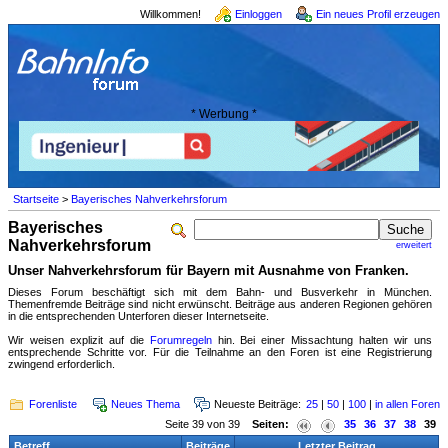
Willkommen!
Einloggen
Ein neues Profil erzeugen
* Werbung *
Startseite
>
Bayerisches Nahverkehrsforum
Bayerisches
Nahverkehrsforum
erweitert
Unser Nahverkehrsforum für Bayern mit Ausnahme von Franken.
Dieses Forum beschäftigt sich mit dem Bahn- und Busverkehr in München.
Themenfremde Beiträge sind nicht erwünscht. Beiträge aus anderen Regionen gehören
in die entsprechenden Unterforen dieser Internetseite.
Wir weisen explizit auf die
Forumregeln
hin. Bei einer Missachtung halten wir uns
entsprechende Schritte vor. Für die Teilnahme an den Foren ist eine Registrierung
zwingend erforderlich.
Forenliste
Neues Thema
Neueste Beiträge:
25
|
50
|
100
|
in allen Foren
Seite 39 von 39
Seiten:
35
36
37
38
39
Betreff
Beiträge
Letzter Beitrag