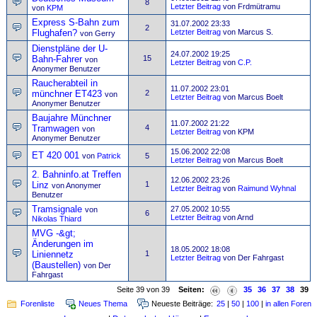
8
Letzter Beitrag
von Frdmütramu
von
KPM
Express S-Bahn zum
31.07.2002 23:33
2
Flughafen?
Letzter Beitrag
von Marcus S.
von Gerry
Dienstpläne der U-
24.07.2002 19:25
Bahn-Fahrer
15
von
Letzter Beitrag
von
C.P.
Anonymer Benutzer
Raucherabteil in
11.07.2002 23:01
münchner ET423
2
von
Letzter Beitrag
von Marcus Boelt
Anonymer Benutzer
Baujahre Münchner
11.07.2002 21:22
Tramwagen
4
von
Letzter Beitrag
von KPM
Anonymer Benutzer
15.06.2002 22:08
ET 420 001
von
Patrick
5
Letzter Beitrag
von Marcus Boelt
2. Bahninfo.at Treffen
12.06.2002 23:26
Linz
1
von Anonymer
Letzter Beitrag
von
Raimund Wyhnal
Benutzer
Tramsignale
27.05.2002 10:55
von
6
Letzter Beitrag
von Arnd
Nikolas Thiard
MVG -&gt;
Änderungen im
18.05.2002 18:08
Liniennetz
1
Letzter Beitrag
von Der Fahrgast
(Baustellen)
von Der
Fahrgast
Seite 39 von 39
Seiten:
35
36
37
38
39
Forenliste
Neues Thema
Neueste Beiträge:
25
|
50
|
100
|
in allen Foren