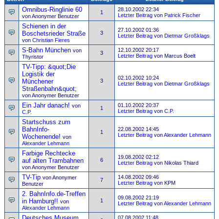
Omnibus-Ringlinie 60
28.10.2002 22:34
1
Letzter Beitrag
von
Patrick Fischer
von Anonymer Benutzer
Schienen in der
27.10.2002 01:36
Boschetsrieder Straße
3
Letzter Beitrag
von
Dietmar Großklags
von
Christian Fieres
S-Bahn München
12.10.2002 20:17
von
3
Letzter Beitrag
von Marcus Boelt
Thyristor
TV-Tipp: &quot;Die
Logistik der
02.10.2002 10:24
Münchener
3
Letzter Beitrag
von
Dietmar Großklags
Straßenbahn&quot;
von Anonymer Benutzer
Ein Jahr danach!
01.10.2002 20:37
von
1
Letzter Beitrag
von
C.P.
C.P.
Startschuss zum
BahnInfo-
22.08.2002 14:45
1
Letzter Beitrag
von
Alexander Lehmann
Wochenende!
von
Alexander Lehmann
Farbige Rechtecke
19.08.2002 02:12
auf alten Trambahnen
6
Letzter Beitrag
von Nikolas Thiard
von Anonymer Benutzer
TV-Tip
14.08.2002 09:46
von Anonymer
7
Letzter Beitrag
von KPM
Benutzer
2. BahnInfo.de-Treffen
09.08.2002 21:19
in Hamburg!!
1
von
Letzter Beitrag
von
Alexander Lehmann
Alexander Lehmann
Deutsches Museum
07.08.2002 11:48